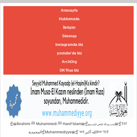
Anasayfa
Hakkımızda
İletişim
Sitemap
instagramda biz
youtube'da biz
ArchOrg
OK'Rua biz
☝📖İbrahimi ﷺ Muhammedi ﷺ Hanif İslam📖☝﷽𐰃𐰠𐰯☝📖
المحمدية☝Muhammediyye📖☝𐰃𐰠𐰯༺الله أكبر ༻