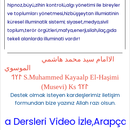
hipnoz,büyü,zihin kontrolü,algı yönetimi ile bireyler
ve toplumları yönetmesi,hizbüşşeytan illumiatinin
küresel illuminatik sistemi; siyaset,medya,sivil
toplum,terör örgütleri,mafya,enerji,silah,ilaç,gıda
tekeli alanlarda illuminati vardır!
الاامام سيد محمد هاشمي
الموسوي
𐰃𐰠𐰯 S.Muhammed Kayaalp El-Haşimi
(Musevi) Ks 𐰃𐰠𐰯
Destek olmak isteyen kardeşlerimiz iletişim
formundan bize yazınız Allah razı olsun.
ersleri Video İzle,Arapça Sarf