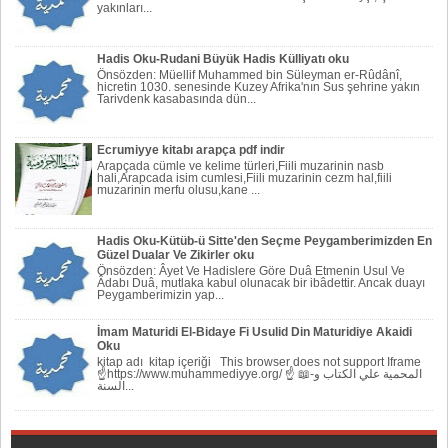
yakınları...
Hadis Oku-Rudani Büyük Hadis Külliyatı oku
Önsözden: Müellif Muhammed bin Süleyman er-Rûdânî,
hicretin 1030. senesinde Kuzey Afrika'nın Sus şehrine yakın
Tarivdenk kasabasında dün...
Ecrumiyye kitabı arapça pdf indir
Arapçada cümle ve kelime türleri,Fiili muzarinin nasb
hali,Arapcada isim cumlesi,Fiili muzarinin cezm hal,fiili
muzarinin merfu olusu,kane ...
Hadis Oku-Kütüb-ü Sitte'den Seçme Peygamberimizden En
Güzel Dualar Ve Zikirler oku
Önsözden: Âyet Ve Hadislere Göre Duâ Etmenin Usul Ve
Âdabı Duâ, mutlaka kabul olunacak bir ibâdettir. Ancak duayı
Peygamberi­mizin yap...
İmam Maturidi El-Bidaye Fi Usulid Din Maturidiye Akaidi
Oku
kitap adı kitap içeriği This browser does not support Iframe
☝https://www.muhammediyye.org/ ☝ 📖-المحمية علي الكتاب و
السنة...