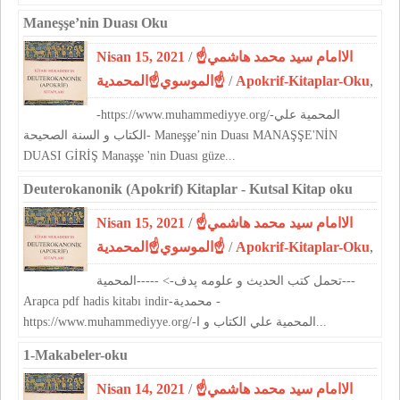
Maneşşe’nin Duası Oku
Nisan 15, 2021
/
☝الاامام سيد محمد هاشمي
الموسوي☝المحمدية☝
/
Apokrif-Kitaplar-Oku
,
-https://www.muhammediyye.org/-المحمية علي
الكتاب و السنة الصحيحة- Maneşşe’nin Duası MANAŞŞE'NİN
DUASI GİRİŞ Manaşşe 'nin Duası güze...
Deuterokanonik (Apokrif) Kitaplar - Kutsal Kitap oku
Nisan 15, 2021
/
☝الاامام سيد محمد هاشمي
الموسوي☝المحمدية☝
/
Apokrif-Kitaplar-Oku
,
تحمل كتب الحديث و علومه پدف-> -----المحمية---
Arapca pdf hadis kitabı indir-محمدية -
https://www.muhammediyye.org/-المحمية علي الكتاب و ا...
1-Makabeler-oku
Nisan 14, 2021
/
☝الاامام سيد محمد هاشمي