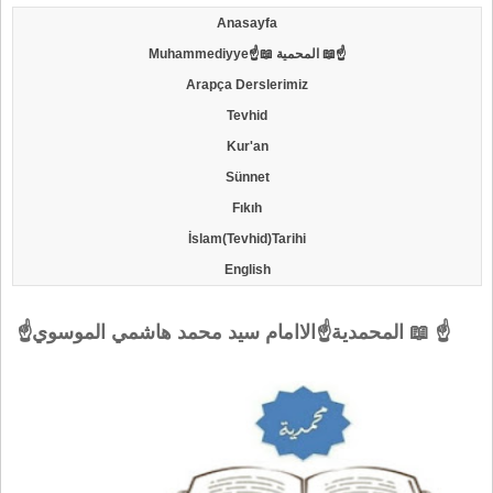
Anasayfa
Muhammediyye☝📖 المحمية 📖☝
Arapça Derslerimiz
Tevhid
Kur'an
Sünnet
Fıkıh
İslam(Tevhid)Tarihi
English
☝المحمدية☝الاامام سيد محمد هاشمي الموسوي 📖 ☝