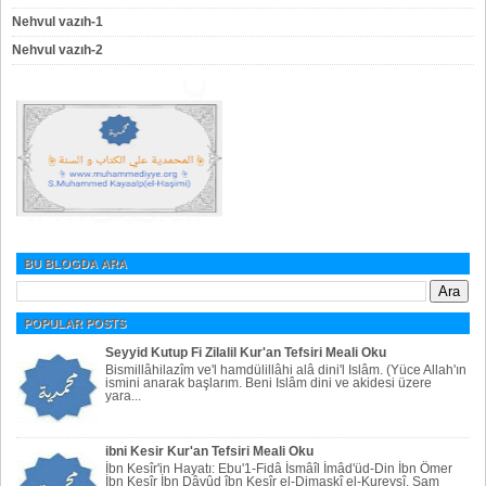
Nehvul vazıh-1
Nehvul vazıh-2
BU BLOGDA ARA
POPULAR POSTS
Seyyid Kutup Fi Zilalil Kur'an Tefsiri Meali Oku
Bismillâhilazîm ve'l hamdülillâhi alâ dini'l Islâm. (Yüce Allah'ın
ismini anarak başlarım. Beni Islâm dini ve akidesi üzere
yara...
ibni Kesir Kur'an Tefsiri Meali Oku
İbn Kesîr'in Hayatı: Ebu'1-Fidâ İsmâîl İmâd'üd-Din İbn Ömer
İbn Kesîr İbn Dâvûd îbn Kesîr el-Dimaşkî el-Kureyşî, Şam