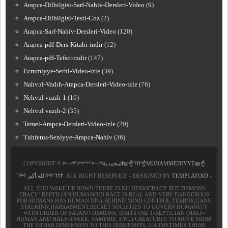
Arapca-Dilbilgisi-Sarf-Nahiv-Dersleri-Video
(9)
Arapca-Dilbilgisi-Testi-Coz
(2)
Arapca-Sarf-Nahiv-Dersleri-Video
(120)
Arapca-pdf-Ders-Kitabi-indir
(12)
Arapca-pdf-Tefsir-indir
(147)
Ecrumiyye-Serhi-Video-izle
(39)
Nahvul-Vadıh-Arapca-Dersleri-Video-izle
(76)
Nehvul vazıh-1
(16)
Nehvul vazıh-2
(35)
Temel-Arapca-Dersleri-Video-izle
(20)
Tuhfetus-Seniyye-Arapca-Nahiv
(36)
COPYRIGHT ©
﷽𐰃𐰠𐰯☝📖المحمدية☝MUHAMMEDIYYE📖☝
𐰃𐰠𐰯༺الله أكبر ༻
. ALL RIGHT RESERVED. - DESIGNED BY
TEMPLATOID
-
ALL YOU WAKE UP NOW!! THERE IS NO DEMOCRACY BUT DEMONS
CRACY! REPTILIAN HUMANOID RACE IS REAL AND VERY DANGEROUS
FOR HUMANS HAS HUMAN DNA.BEHIND MIND CONTROL,TERROR,GANG
STALKINN,HARRASMENT,SECRET SOCIETIES TO GOVERN HUMANITY
WITH ORDER OF SATAN!! DEMONS, IFRITS USE 1-REPTILIAN (HALF-
HUMAN AND HALF-SNAKE, VAMPIRE, ETC.) CREATURES TO MOVE FROM
THE OTHER DIMENSION TO THIS DIMENSION, 2-SOMETIMES THESE