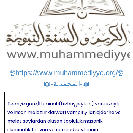
☝https://www.muhammediyye.org/
☝
📖-المحمدية-📖
Teoriye göre;İlluminati(hizbüşşeytan) yani uzaylı
ve insan melezi ırklar,yarı vampir,yılan,ejderha vs
melez soylardan oluşan topluluk,masonik,
illuminatik firavun ve nemrud soylarının