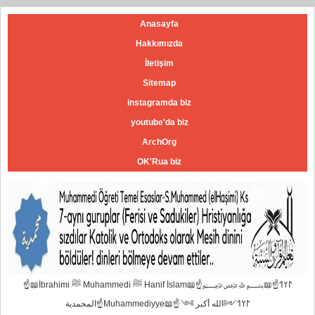
Anasayfa
Hakkımızda
İletişim
Sitemap
instagramda biz
youtube'da biz
ArchOrg
OK'Rua biz
☝📖İbrahimi ﷺ Muhammedi ﷺ Hanif İslam📖☝﷽𐰃𐰠𐰯☝📖
المحمدية☝Muhammediyye📖☝𐰃𐰠𐰯༺الله أكبر ༻