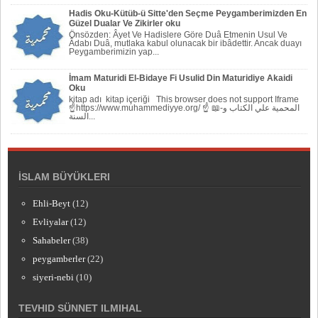
Hadis Oku-Kütüb-ü Sitte'den Seçme Peygamberimizden En
Güzel Dualar Ve Zikirler oku
Önsözden: Âyet Ve Hadislere Göre Duâ Etmenin Usul Ve
Âdabı Duâ, mutlaka kabul olunacak bir ibâdettir. Ancak duayı
Peygamberi­mizin yap...
İmam Maturidi El-Bidaye Fi Usulid Din Maturidiye Akaidi
Oku
kitap adı kitap içeriği This browser does not support Iframe
☝https://www.muhammediyye.org/ ☝ 📖-المحمية علي الكتاب و
السنة...
İSLAM BÜYÜKLERI
Ehli-Beyt
(12)
Evliyalar
(12)
Sahabeler
(38)
peygamberler
(22)
siyeri-nebi
(10)
TEVHID SÜNNET ILMIHAL