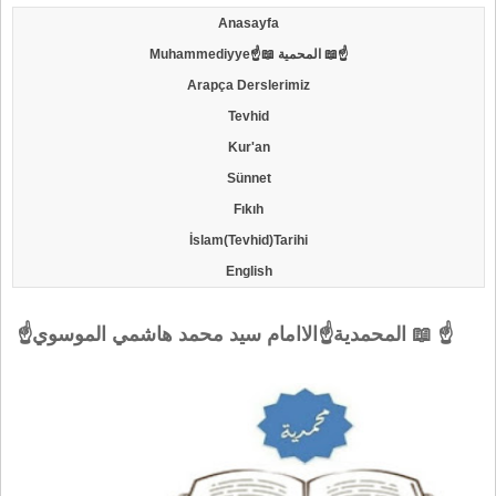
Anasayfa
Muhammediyye☝📖 المحمية 📖☝
Arapça Derslerimiz
Tevhid
Kur'an
Sünnet
Fıkıh
İslam(Tevhid)Tarihi
English
☝المحمدية☝الاامام سيد محمد هاشمي الموسوي 📖 ☝