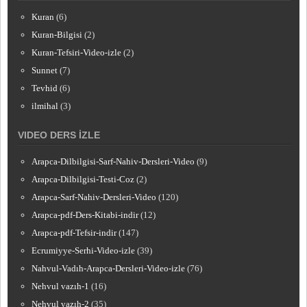
Kuran
(6)
Kuran-Bilgisi
(2)
Kuran-Tefsiri-Video-izle
(2)
Sunnet
(7)
Tevhid
(6)
ilmihal
(3)
VIDEO DERS İZLE
Arapca-Dilbilgisi-Sarf-Nahiv-Dersleri-Video
(9)
Arapca-Dilbilgisi-Testi-Coz
(2)
Arapca-Sarf-Nahiv-Dersleri-Video
(120)
Arapca-pdf-Ders-Kitabi-indir
(12)
Arapca-pdf-Tefsir-indir
(147)
Ecrumiyye-Serhi-Video-izle
(39)
Nahvul-Vadıh-Arapca-Dersleri-Video-izle
(76)
Nehvul vazıh-1
(16)
Nehvul vazıh-2
(35)