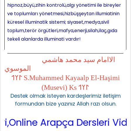
hipnoz,büyü,zihin kontrolü,algı yönetimi ile bireyler
ve toplumları yönetmesi,hizbüşşeytan illumiatinin
küresel illuminatik sistemi; siyaset,medya,sivil
toplum,terör örgütleri,mafya,enerji,silah,ilaç,gıda
tekeli alanlarda illuminati vardır!
الاامام سيد محمد هاشمي
الموسوي
𐰃𐰠𐰯 S.Muhammed Kayaalp El-Haşimi
(Musevi) Ks 𐰃𐰠𐰯
Destek olmak isteyen kardeşlerimiz iletişim
formundan bize yazınız Allah razı olsun.
Online Arapça Dersleri Video,İ