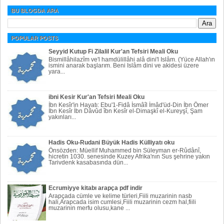
BU BLOGDA ARA
POPULAR POSTS
Seyyid Kutup Fi Zilalil Kur'an Tefsiri Meali Oku
Bismillâhilazîm ve'l hamdülillâhi alâ dini'l Islâm. (Yüce Allah'ın
ismini anarak başlarım. Beni Islâm dini ve akidesi üzere
yara...
ibni Kesir Kur'an Tefsiri Meali Oku
İbn Kesîr'in Hayatı: Ebu'1-Fidâ İsmâîl İmâd'üd-Din İbn Ömer
İbn Kesîr İbn Dâvûd îbn Kesîr el-Dimaşkî el-Kureyşî, Şam
yakınları...
Hadis Oku-Rudani Büyük Hadis Külliyatı oku
Önsözden: Müellif Muhammed bin Süleyman er-Rûdânî,
hicretin 1030. senesinde Kuzey Afrika'nın Sus şehrine yakın
Tarivdenk kasabasında dün...
Ecrumiyye kitabı arapça pdf indir
Arapçada cümle ve kelime türleri,Fiili muzarinin nasb
hali,Arapcada isim cumlesi,Fiili muzarinin cezm hal,fiili
muzarinin merfu olusu,kane ...