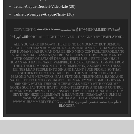
Temel-Arapca-Dersleri-Video-izle
(20)
Tuhfetus-Seniyye-Arapca-Nahiv
(36)
COPYRIGHT ©
﷽𐰃𐰠𐰯☝📖المحمدية☝MUHAMMEDIYYE📖☝
𐰃𐰠𐰯༺الله أكبر ༻
. ALL RIGHT RESERVED. - DESIGNED BY
TEMPLATOID
-
ALL YOU WAKE UP NOW!! THERE IS NO DEMOCRACY BUT DEMONS
CRACY! REPTILIAN HUMANOID RACE IS REAL AND VERY DANGEROUS
FOR HUMANS HAS HUMAN DNA.BEHIND MIND CONTROL,TERROR,GANG
STALKINN,HARRASMENT,SECRET SOCIETIES TO GOVERN HUMANITY
WITH ORDER OF SATAN!! DEMONS, IFRITS USE 1-REPTILIAN (HALF-
HUMAN AND HALF-SNAKE, VAMPIRE, ETC.) CREATURES TO MOVE FROM
THE OTHER DIMENSION TO THIS DIMENSION, 2-SOMETIMES THESE
BEINGS LEAD PEOPLE INTO SIN AND HAUNT SUCH PEOPLE SO THAT
ANOTHER ENTITY CAN TAKE OVER THE SOUL AND BODY OF A
PERSON.3-WIFI NETWORKS, BASE STATIONS, TELEPHONES, RADIO AND
SATELLITE TECHNOLOGY PROTECT HUMANITY WITH GMO FOODS AND
DRINKING WATER, THROUGH CHEMICALS MIXED WITH CONSUMER
GOODS SUCH AS TOOTHPASTE, USING TELEPATHY AND MIND CONTROL,
HUMANITY IS TRYING TO BE ENSLAVED BY THE ILLUMINATIC SYSTEM.
ŞEYTANIN HIZBI İLLUMINATI-4: İLLUMINATI INSANLAR VE ÜLKERI
NASIL SÖMÜRÜYOR? S.MUHAMMED EL-HAŞIMI MUSEVI
WWW.MUHAMMEDIYYE.ORG لاامام سيد محمد هاشمي الموسوي 📖 المحمية
BLOGGER
.