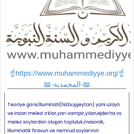
☝https://www.muhammediyye.org/
☝
📖-المحمدية-📖
Teoriye göre;İlluminati(hizbüşşeytan) yani uzaylı
ve insan melezi ırklar,yarı vampir,yılan,ejderha vs
melez soylardan oluşan topluluk,masonik,
illuminatik firavun ve nemrud soylarının