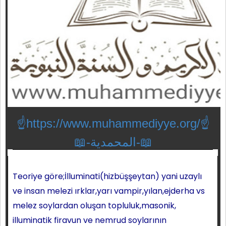
☝https://www.muhammediyye.org/
☝
📖-المحمدية-📖
Teoriye göre;İlluminati(hizbüşşeytan) yani uzaylı
ve insan melezi ırklar,yarı vampir,yılan,ejderha vs
melez soylardan oluşan topluluk,masonik,
illuminatik firavun ve nemrud soylarının