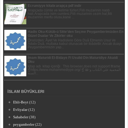
Ecrumiyye kitabı arapça pdf indir
Arapçada cümle ve kelime türleri,Fiili muzarinin nasb
hali,Arapcada isim cumlesi,Fiili muzarinin cezm hal,fiili
muzarinin merfu olusu,kane ...
Hadis Oku-Kütüb-ü Sitte'den Seçme Peygamberimizden En
Güzel Dualar Ve Zikirler oku
Önsözden: Âyet Ve Hadislere Göre Duâ Etmenin Usul Ve
Âdabı Duâ, mutlaka kabul olunacak bir ibâdettir. Ancak duayı
Peygamberi­mizin yap...
İmam Maturidi El-Bidaye Fi Usulid Din Maturidiye Akaidi
Oku
kitap adı kitap içeriği This browser does not support Iframe
☝https://www.muhammediyye.org/ ☝ 📖-المحمية علي الكتاب و
السنة...
İSLAM BÜYÜKLERI
Ehli-Beyt
(12)
Evliyalar
(12)
Sahabeler
(38)
peygamberler
(22)