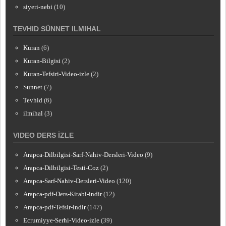
siyeri-nebi
(10)
TEVHID SÜNNET ILMIHAL
Kuran
(6)
Kuran-Bilgisi
(2)
Kuran-Tefsiri-Video-izle
(2)
Sunnet
(7)
Tevhid
(6)
ilmihal
(3)
VIDEO DERS İZLE
Arapca-Dilbilgisi-Sarf-Nahiv-Dersleri-Video
(9)
Arapca-Dilbilgisi-Testi-Coz
(2)
Arapca-Sarf-Nahiv-Dersleri-Video
(120)
Arapca-pdf-Ders-Kitabi-indir
(12)
Arapca-pdf-Tefsir-indir
(147)
Ecrumiyye-Serhi-Video-izle
(39)