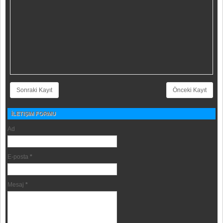
Sonraki Kayıt
Önceki Kayıt
İLETIŞIM FORMU
Ad
E-posta
*
Mesaj
*