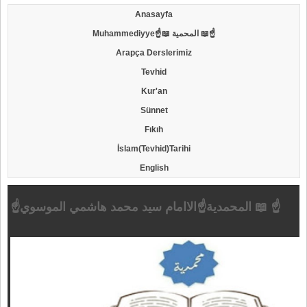
Anasayfa
Muhammediyye☝📖 المحمية 📖☝
Arapça Derslerimiz
Tevhid
Kur'an
Sünnet
Fıkıh
İslam(Tevhid)Tarihi
English
☝المحمدية☝الاامام سيد محمد هاشمي الموسوي 📖 ☝