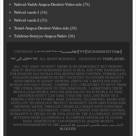
Nahvul-Vadıh-Arapca-Dersleri-Video-izle
(76)
Nehvul vazıh-1
(16)
Nehvul vazıh-2
(35)
Temel-Arapca-Dersleri-Video-izle
(20)
Tuhfetus-Seniyye-Arapca-Nahiv
(36)
COPYRIGHT ©
﷽𐰃𐰠𐰯☝📖المحمدية☝MUHAMMEDIYYE📖☝
𐰃𐰠𐰯༺الله أكبر ༻
. ALL RIGHT RESERVED. - DESIGNED BY
TEMPLATOID
-
ALL YOU WAKE UP NOW!! THERE IS NO DEMOCRACY BUT DEMONS
CRACY! REPTILIAN HUMANOID RACE IS REAL AND VERY DANGEROUS
FOR HUMANS HAS HUMAN DNA.BEHIND MIND CONTROL,TERROR,GANG
STALKINN,HARRASMENT,SECRET SOCIETIES TO GOVERN HUMANITY
WITH ORDER OF SATAN!! DEMONS, IFRITS USE 1-REPTILIAN (HALF-
HUMAN AND HALF-SNAKE, VAMPIRE, ETC.) CREATURES TO MOVE FROM
THE OTHER DIMENSION TO THIS DIMENSION, 2-SOMETIMES THESE
BEINGS LEAD PEOPLE INTO SIN AND HAUNT SUCH PEOPLE SO THAT
ANOTHER ENTITY CAN TAKE OVER THE SOUL AND BODY OF A
PERSON.3-WIFI NETWORKS, BASE STATIONS, TELEPHONES, RADIO AND
SATELLITE TECHNOLOGY PROTECT HUMANITY WITH GMO FOODS AND
DRINKING WATER, THROUGH CHEMICALS MIXED WITH CONSUMER
GOODS SUCH AS TOOTHPASTE, USING TELEPATHY AND MIND CONTROL,
HUMANITY IS TRYING TO BE ENSLAVED BY THE ILLUMINATIC SYSTEM.
ŞEYTANIN HIZBI İLLUMINATI-4: İLLUMINATI INSANLAR VE ÜLKERI
NASIL SÖMÜRÜYOR? S.MUHAMMED EL-HAŞIMI MUSEVI
WWW.MUHAMMEDIYYE.ORG لاامام سيد محمد هاشمي الموسوي 📖 المحمية
BLOGGER
.