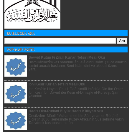
BU BLOGDA ARA
POPULAR POSTS
Seyyid Kutup Fi Zilalil Kur'an Tefsiri Meali Oku
Bismillâhilazîm ve'l hamdülillâhi alâ dini'l Islâm. (Yüce Allah'ın
ismini anarak başlarım. Beni Islâm dini ve akidesi üzere
yara...
ibni Kesir Kur'an Tefsiri Meali Oku
İbn Kesîr'in Hayatı: Ebu'1-Fidâ İsmâîl İmâd'üd-Din İbn Ömer
İbn Kesîr İbn Dâvûd îbn Kesîr el-Dimaşkî el-Kureyşî, Şam
yakınları...
Hadis Oku-Rudani Büyük Hadis Külliyatı oku
Önsözden: Müellif Muhammed bin Süleyman er-Rûdânî,
hicretin 1030. senesinde Kuzey Afrika'nın Sus şehrine yakın
Tarivdenk kasabasında dün...