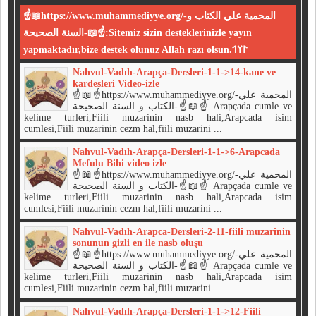
☝📖https://www.muhammediyye.org/-المحمية علي الكتاب و
السنة الصحيحة-📖☝:Sitemiz sizin desteklerinizle yayın
yapmaktadır,bize destek olunuz Allah razı olsun.𐰃𐰠𐰯
Nahvul-Vadıh-Arapça-Dersleri-1-1->14-kane ve
kardesleri Video-izle
☝📖☝https://www.muhammediyye.org/-المحمية علي
الكتاب و السنة الصحيحة-☝📖☝ Arapçada cumle ve
kelime turleri,Fiili muzarinin nasb hali,Arapcada isim
cumlesi,Fiili muzarinin cezm hal,fiili muzarini ...
Nahvul-Vadıh-Arapça-Dersleri-1-1->6-Arapcada
Mefulu Bihi video izle
☝📖☝https://www.muhammediyye.org/-المحمية علي
الكتاب و السنة الصحيحة-☝📖☝ Arapçada cumle ve
kelime turleri,Fiili muzarinin nasb hali,Arapcada isim
cumlesi,Fiili muzarinin cezm hal,fiili muzarini ...
Nahvul-Vadıh-Arapca-Dersleri-2-11-fiili muzarinin
sonunun gizli en ile nasb oluşu
☝📖☝https://www.muhammediyye.org/-المحمية علي
الكتاب و السنة الصحيحة-☝📖☝ Arapçada cumle ve
kelime turleri,Fiili muzarinin nasb hali,Arapcada isim
cumlesi,Fiili muzarinin cezm hal,fiili muzarini ...
Nahvul-Vadıh-Arapça-Dersleri-1-1->12-Fiili