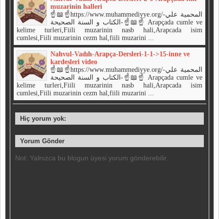
muzarinin halleri
☝📖☝https://www.muhammediyye.org/-المحمية علي
الكتاب و السنة الصحيحة-☝📖☝ Arapçada cumle ve
kelime turleri,Fiili muzarinin nasb hali,Arapcada isim
cumlesi,Fiili muzarinin cezm hal,fiili muzarini ...
Nahvul-Vadıh-Arapça-Dersleri-1-1->15-inne ve
kardesleri video
☝📖☝https://www.muhammediyye.org/-المحمية علي
الكتاب و السنة الصحيحة-☝📖☝ Arapçada cumle ve
kelime turleri,Fiili muzarinin nasb hali,Arapcada isim
cumlesi,Fiili muzarinin cezm hal,fiili muzarini ...
Hiç yorum yok:
Yorum Gönder
Not: Yalnızca bu blogun üyesi yorum gönderebilir.