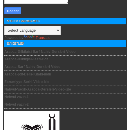
OTHER LANGUAGES
Powered by
Translate
ETIKETLER
Arapca-Dilbilgisi-Sarf-Nahiv-Dersleri-Video
Arapca-Dilbilgisi-Testi-Coz
Arapca-Sarf-Nahiv-Dersleri-Video
Arapca-pdf-Ders-Kitabi-indir
Ecrumiyye-Serhi-Video-izle
Nahvul-Vadıh-Arapca-Dersleri-Video-izle
Nehvul vazıh-1
Nehvul vazıh-2