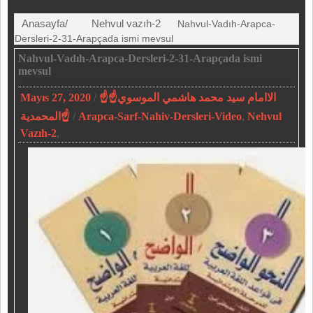
Anasayfa/
Nehvul vazıh-2
Nahvul-Vadıh-Arapca-
Dersleri-2-31-Arapçada ismi mevsul
Nahvul-Vadıh-Arapca-Dersleri-2-31-Arapçada ismi
mevsul
Mayıs 27, 2020
/
☝الاامام سيد محمد هاشمي الموسوي☝
المحمدية☝
/
Arapca-Sarf-Nahiv-Dersleri-Video
,
Nehvul
Vazıh-2
,