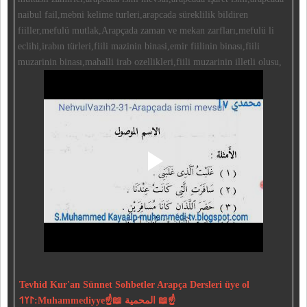
naibul fail,mebni kelime turleri,arapcada süreklilik bildiren
fiiller,mefulü mutlak,Arapçada zaman ve mekan zarfları,mefulü li
eclihi,irabın türleri,fiili mazinin binasi,emir fiilinin binası,fiili
muzarinin binası,mahalli irab ozellikleri,fiili muzarinin illetli olusu,
Tevhid
Kur'an
Sünnet
Sohbetler
Arapça Dersleri
üye ol
𐰃𐰠𐰯:Muhammediyye☝📖 المحمية 📖☝