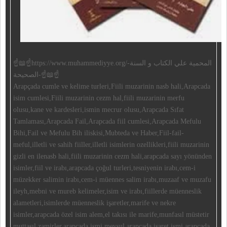
☝📖☝https://www.muhammediyye.org/-المحمية علي الكتاب و السنة
الصحيحة-☝📖☝
Arapçada cumle ve kelime turleri,Fiili muzarinin nasb hali,Arapcada
isim cumlesi,Fiili muzarinin cezm hal,fiili muzarinin merfu
olusu,kane ve kardesleri,ismin mecrur olusu,Arapcada Sıfat
Tamlaması,Arapcada Fail,Arapcada fiil cumlesi,Arapcada Mefulu
Bihi,Fail ve Mefulu Bih iliskisi,Mubteda ve Haber,Fiil-fail-
meful,illetli ve sahih fiiller,illetli isimlerin ozellikleri,fiili muzarinin
gizli en ilenasb hali,fiili muzarinin cezm hali,arapcada sayı yönünden
isimler,fiil ve irabı,arapcada çoğul turleri,tesniyenin irabı,cem-i
müzekker salimin irabı,cem-i müennes salim irabı,muzaaf ve muzafu
ileyh,mebni ve mureb kelimeler,isim ve irabı,fiillerde müenneslik
alametleri,isimlerde müenneslik işaretler,marife ve nekre
isimler,arapcada özel isim alem,el takısı ile marife,munfasıl müstetir
muttasıl zamirler,arapcada ismi mevsul,arapcada işaret ismi,arapcada