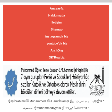
Anasayfa
Hakkımızda
İletişim
Sitemap
instagramda biz
youtube'da biz
ArchOrg
OK'Rua biz
☝📖İbrahimi ﷺ Muhammedi ﷺ Hanif İslam📖☝﷽𐰃𐰠𐰯☝📖
المحمدية☝Muhammediyye📖☝𐰃𐰠𐰯༺الله أكبر ༻