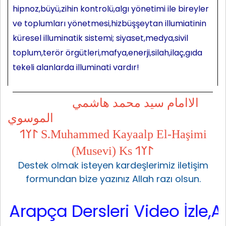
hipnoz,büyü,zihin kontrolü,algı yönetimi ile bireyler
ve toplumları yönetmesi,hizbüşşeytan illumiatinin
küresel illuminatik sistemi; siyaset,medya,sivil
toplum,terör örgütleri,mafya,enerji,silah,ilaç,gıda
tekeli alanlarda illuminati vardır!
الاامام سيد محمد هاشمي
الموسوي
𐰃𐰠𐰯 S.Muhammed Kayaalp El-Haşimi
(Musevi) Ks 𐰃𐰠𐰯
Destek olmak isteyen kardeşlerimiz iletişim
formundan bize yazınız Allah razı olsun.
apça Dersleri Video İzle,Arap