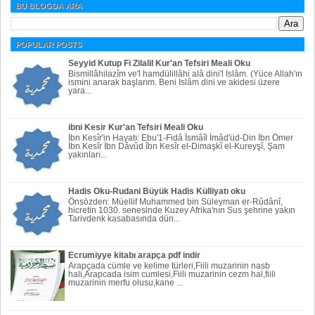
BU BLOGDA ARA
POPULAR POSTS
Seyyid Kutup Fi Zilalil Kur'an Tefsiri Meali Oku
Bismillâhilazîm ve'l hamdülillâhi alâ dini'l Islâm. (Yüce Allah'ın
ismini anarak başlarım. Beni Islâm dini ve akidesi üzere
yara...
ibni Kesir Kur'an Tefsiri Meali Oku
İbn Kesîr'in Hayatı: Ebu'1-Fidâ İsmâîl İmâd'üd-Din İbn Ömer
İbn Kesîr İbn Dâvûd îbn Kesîr el-Dimaşkî el-Kureyşî, Şam
yakınları...
Hadis Oku-Rudani Büyük Hadis Külliyatı oku
Önsözden: Müellif Muhammed bin Süleyman er-Rûdânî,
hicretin 1030. senesinde Kuzey Afrika'nın Sus şehrine yakın
Tarivdenk kasabasında dün...
Ecrumiyye kitabı arapça pdf indir
Arapçada cümle ve kelime türleri,Fiili muzarinin nasb
hali,Arapcada isim cumlesi,Fiili muzarinin cezm hal,fiili
muzarinin merfu olusu,kane ...