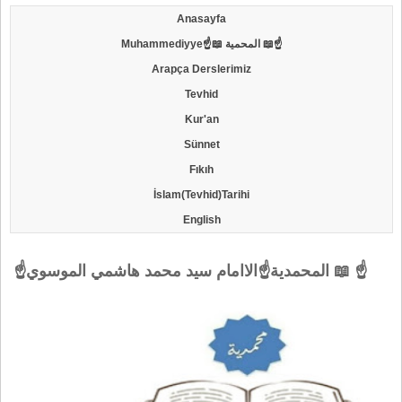
Anasayfa
Muhammediyye☝📖 المحمية 📖☝
Arapça Derslerimiz
Tevhid
Kur'an
Sünnet
Fıkıh
İslam(Tevhid)Tarihi
English
☝المحمدية☝الاامام سيد محمد هاشمي الموسوي 📖 ☝