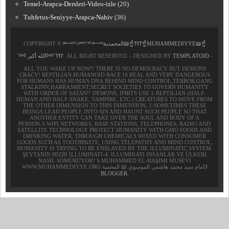
Temel-Arapca-Dersleri-Video-izle
(20)
Tuhfetus-Seniyye-Arapca-Nahiv
(36)
COPYRIGHT ©
﷽𐰃𐰠𐰯☝📖المحمدية☝MUHAMMEDIYYE📖☝
𐰃𐰠𐰯༺الله أكبر ༻
. ALL RIGHT RESERVED. - DESIGNED BY
TEMPLATOID
-
ALL YOU WAKE UP NOW!! THERE IS NO DEMOCRACY BUT DEMONS
CRACY! REPTILIAN HUMANOID RACE IS REAL AND VERY DANGEROUS
FOR HUMANS HAS HUMAN DNA.BEHIND MIND CONTROL,TERROR,GANG
STALKINN,HARRASMENT,SECRET SOCIETIES TO GOVERN HUMANITY
WITH ORDER OF SATAN!! DEMONS, IFRITS USE 1-REPTILIAN (HALF-
HUMAN AND HALF-SNAKE, VAMPIRE, ETC.) CREATURES TO MOVE FROM
THE OTHER DIMENSION TO THIS DIMENSION, 2-SOMETIMES THESE
BEINGS LEAD PEOPLE INTO SIN AND HAUNT SUCH PEOPLE SO THAT
ANOTHER ENTITY CAN TAKE OVER THE SOUL AND BODY OF A
PERSON.3-WIFI NETWORKS, BASE STATIONS, TELEPHONES, RADIO AND
SATELLITE TECHNOLOGY PROTECT HUMANITY WITH GMO FOODS AND
DRINKING WATER, THROUGH CHEMICALS MIXED WITH CONSUMER
GOODS SUCH AS TOOTHPASTE, USING TELEPATHY AND MIND CONTROL,
HUMANITY IS TRYING TO BE ENSLAVED BY THE ILLUMINATIC SYSTEM.
ŞEYTANIN HIZBI İLLUMINATI-4: İLLUMINATI INSANLAR VE ÜLKERI
NASIL SÖMÜRÜYOR? S.MUHAMMED EL-HAŞIMI MUSEVI
WWW.MUHAMMEDIYYE.ORG لاامام سيد محمد هاشمي الموسوي 📖 المحمية
BLOGGER
.