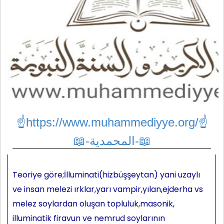
☝https://www.muhammediyye.org/
☝
📖-المحمدية-📖
Teoriye göre;İlluminati(hizbüşşeytan) yani uzaylı
ve insan melezi ırklar,yarı vampir,yılan,ejderha vs
melez soylardan oluşan topluluk,masonik,
illuminatik firavun ve nemrud soylarının