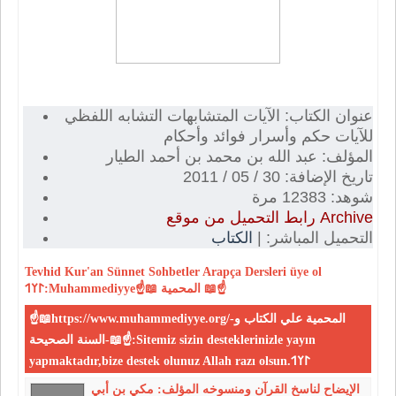
عنوان الكتاب: الآيات المتشابهات التشابه اللفظي
للآيات حكم وأسرار فوائد وأحكام
المؤلف: عبد الله بن محمد بن أحمد الطيار
تاريخ الإضافة: 30 / 05 / 2011
شوهد: 12383 مرة
رابط التحميل من موقع Archive
التحميل المباشر: |
الكتاب
Tevhid
Kur'an
Sünnet
Sohbetler
Arapça Dersleri
üye ol
𐰃𐰠𐰯:Muhammediyye☝📖 المحمية 📖☝
☝📖https://www.muhammediyye.org/-المحمية علي الكتاب و
السنة الصحيحة-📖☝:Sitemiz sizin desteklerinizle yayın
yapmaktadır,bize destek olunuz Allah razı olsun.𐰃𐰠𐰯
الإيضاح لناسخ القرآن ومنسوخه المؤلف: مكي بن أبي