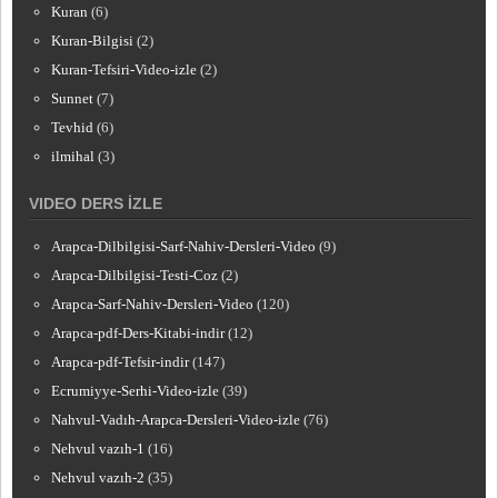
Kuran
(6)
Kuran-Bilgisi
(2)
Kuran-Tefsiri-Video-izle
(2)
Sunnet
(7)
Tevhid
(6)
ilmihal
(3)
VIDEO DERS İZLE
Arapca-Dilbilgisi-Sarf-Nahiv-Dersleri-Video
(9)
Arapca-Dilbilgisi-Testi-Coz
(2)
Arapca-Sarf-Nahiv-Dersleri-Video
(120)
Arapca-pdf-Ders-Kitabi-indir
(12)
Arapca-pdf-Tefsir-indir
(147)
Ecrumiyye-Serhi-Video-izle
(39)
Nahvul-Vadıh-Arapca-Dersleri-Video-izle
(76)
Nehvul vazıh-1
(16)
Nehvul vazıh-2
(35)