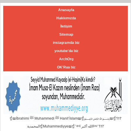
Anasayfa
Hakkımızda
İletişim
Sitemap
instagramda biz
youtube'da biz
ArchOrg
OK'Rua biz
☝📖İbrahimi ﷺ Muhammedi ﷺ Hanif İslam📖☝﷽𐰃𐰠𐰯☝📖
المحمدية☝Muhammediyye📖☝𐰃𐰠𐰯༺الله أكبر ༻