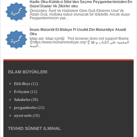
Hadis Oku-Kütüb-ü Sitte'den Seçme Peygamberimizden En
Güzel Dualar Ve Zikirler oku
Önsözden: Âyet Ve Hadislere Göre Duâ Etmenin Usul Ve
Âdabı Duâ, mutlaka kabul olunacak bir ibâdettir. Ancak duayı
Peygamberi­mizin yap...
İmam Maturidi El-Bidaye Fi Usulid Din Maturidiye Akaidi
Oku
kitap adı kitap içeriği This browser does not support Iframe
☝https://www.muhammediyye.org/ ☝ 📖-المحمية علي الكتاب و
السنة...
İSLAM BÜYÜKLERI
Ehli-Beyt
(12)
Evliyalar
(12)
Sahabeler
(38)
peygamberler
(22)
siyeri-nebi
(10)
TEVHID SÜNNET ILMIHAL