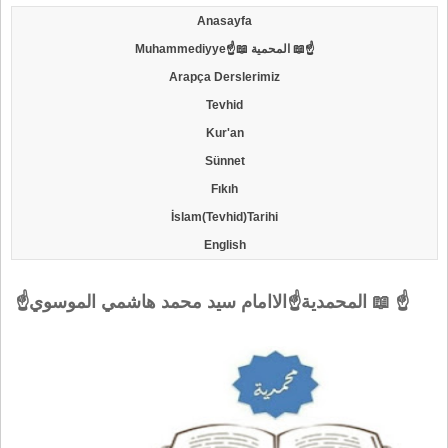
Anasayfa
Muhammediyye☝📖 المحمية 📖☝
Arapça Derslerimiz
Tevhid
Kur'an
Sünnet
Fıkıh
İslam(Tevhid)Tarihi
English
☝المحمدية☝الاامام سيد محمد هاشمي الموسوي 📖 ☝