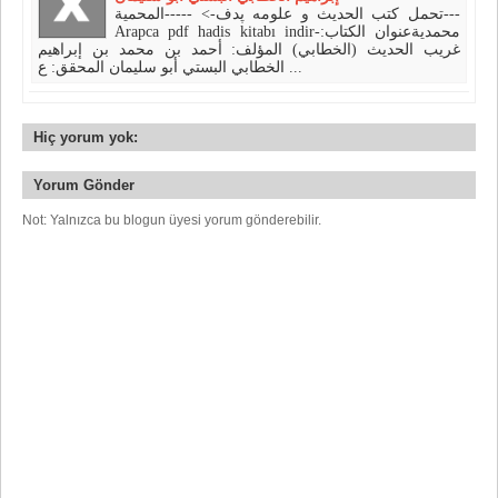
تحمل كتب الحديث و علومه پدف-> -----المحمية---
Arapca pdf hadis kitabı indir-محمديةعنوان الكتاب:
غريب الحديث (الخطابي) المؤلف: أحمد بن محمد بن إبراهيم
الخطابي البستي أبو سليمان المحقق: ع ...
Hiç yorum yok:
Yorum Gönder
Not: Yalnızca bu blogun üyesi yorum gönderebilir.