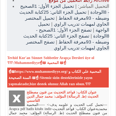
رابط التحميل من موقع Archive
التحميل المباشر: |
تحميل الجزء الأول: 1الصحيح
تحميل الجزء الثاني: 25كتابة الحديث
|
- 8الوجادة
تحميل المختصر
|
وضبطه - 93معرفة الحفاظ
تحميل
|
الحاوي لمهمات تدريب الراوي
تصفح الجزء الأول: 1الصحيح -
|
الواجهة
تصفح الجزء الثاني: 25كتابة الحديث
|
8الوجادة
تصفح المختصر
|
وضبطه - 93معرفة الحفاظ
الحاوي لمهمات تدريب الراوي
Tevhid
Kur'an
Sünnet
Sohbetler
Arapça Dersleri
üye ol
𐰃𐰠𐰯:Muhammediyye☝📖 المحمية 📖☝
☝📖https://www.muhammediyye.org/-المحمية علي الكتاب و
السنة الصحيحة-📖☝:Sitemiz sizin desteklerinizle yayın
yapmaktadır,bize destek olunuz Allah razı olsun.𐰃𐰠𐰯
عنوان الكتاب: قواعد التحديث من فنون مصطلح
الحديث (ط. الرسالة) المؤلف: محمد جمال الدين
القاسمي
تحمل كتب الحديث و علومه پدف-> -----المحمية---
Arapca pdf hadis kitabı indir-محمديةعنوان الكتاب: قواعد التحديث
من فنون مصطلح الحديث (ط. الرسالة) المؤلف: محمد جمال