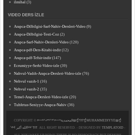
ilmihal
(3)
VIDEO DERS İZLE
Arapca-Dilbilgisi-Sarf-Nahiv-Dersleri-Video
(9)
Arapca-Dilbilgisi-Testi-Coz
(2)
Arapca-Sarf-Nahiv-Dersleri-Video
(120)
Arapca-pdf-Ders-Kitabi-indir
(12)
Arapca-pdf-Tefsir-indir
(147)
Ecrumiyye-Serhi-Video-izle
(39)
Nahvul-Vadıh-Arapca-Dersleri-Video-izle
(76)
Nehvul vazıh-1
(16)
Nehvul vazıh-2
(35)
Temel-Arapca-Dersleri-Video-izle
(20)
Tuhfetus-Seniyye-Arapca-Nahiv
(36)
COPYRIGHT ©
﷽𐰃𐰠𐰯☝📖المحمدية☝MUHAMMEDIYYE📖☝
𐰃𐰠𐰯༺الله أكبر ༻
. ALL RIGHT RESERVED. - DESIGNED BY
TEMPLATOID
-