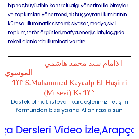
hipnoz,büyü,zihin kontrolü,algı yönetimi ile bireyler
ve toplumları yönetmesi,hizbüşşeytan illumiatinin
küresel illuminatik sistemi; siyaset,medya,sivil
toplum,terör örgütleri,mafya,enerji,silah,ilaç,gıda
tekeli alanlarda illuminati vardır!
الاامام سيد محمد هاشمي
الموسوي
𐰃𐰠𐰯 S.Muhammed Kayaalp El-Haşimi
(Musevi) Ks 𐰃𐰠𐰯
Destek olmak isteyen kardeşlerimiz iletişim
formundan bize yazınız Allah razı olsun.
ersleri Video İzle,Arapça Sar