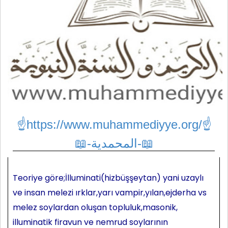
☝https://www.muhammediyye.org/
☝
📖-المحمدية-📖
Teoriye göre;İlluminati(hizbüşşeytan) yani uzaylı
ve insan melezi ırklar,yarı vampir,yılan,ejderha vs
melez soylardan oluşan topluluk,masonik,
illuminatik firavun ve nemrud soylarının