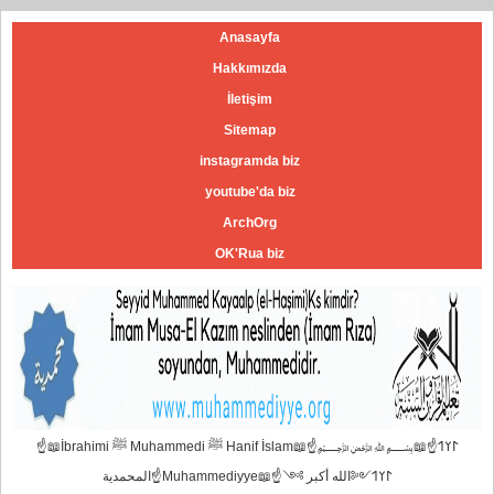
Anasayfa
Hakkımızda
İletişim
Sitemap
instagramda biz
youtube'da biz
ArchOrg
OK'Rua biz
☝📖İbrahimi ﷺ Muhammedi ﷺ Hanif İslam📖☝﷽𐰃𐰠𐰯☝📖
المحمدية☝Muhammediyye📖☝𐰃𐰠𐰯༺الله أكبر ༻