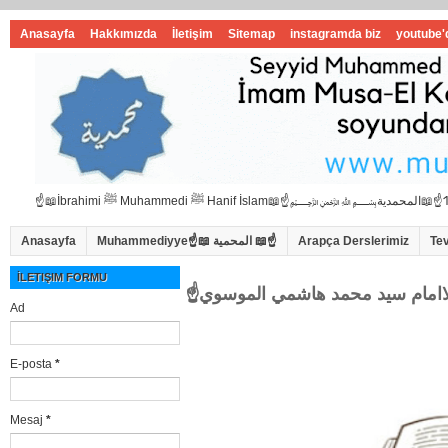
Anasayfa
Hakkımızda
İletişim
Sitemap
instagramda biz
youtube'
Anasayfa
Muhammediyye☝📖 المحمية 📖☝
Arapça Derslerimiz
Te
İLETIŞIM FORMU
Ad
E-posta
*
Mesaj
*