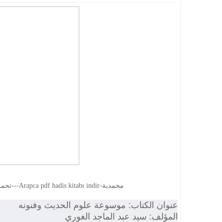
تحمل كتب الحديث و علومه پدف-> -----المحمية---Arapca pdf hadis kitabı indir-محمدية
عنوان الكتاب: موسوعة علوم الحديث وفنونه
المؤلف: سيد عبد الماجد الغوري