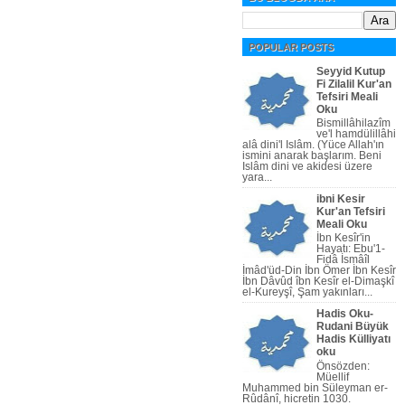
POPULAR POSTS
Seyyid Kutup
Fi Zilalil Kur'an
Tefsiri Meali
Oku
Bismillâhilazîm
ve'l hamdülillâhi
alâ dini'l Islâm. (Yüce Allah'ın
ismini anarak başlarım. Beni
Islâm dini ve akidesi üzere
yara...
ibni Kesir
Kur'an Tefsiri
Meali Oku
İbn Kesîr'in
Hayatı: Ebu'1-
Fidâ İsmâîl
İmâd'üd-Din İbn Ömer İbn Kesîr
İbn Dâvûd îbn Kesîr el-Dimaşkî
el-Kureyşî, Şam yakınları...
Hadis Oku-
Rudani Büyük
Hadis Külliyatı
oku
Önsözden:
Müellif
Muhammed bin Süleyman er-
Rûdânî, hicretin 1030.