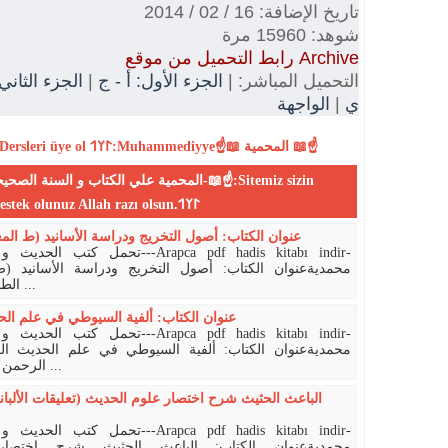
تاريخ الإضافة: 16 / 02 / 2014
شوهد: 15960 مرة
رابط التحميل من موقع Archive
الجزء الثاني
|
الجزء الأول: أ - ج
التحميل المباشر: |
الواجهة
|
ي
Dersleri
üye ol
𐰃𐰠𐰯:Muhammediyye☝📖 المحمية 📖☝
desteklerinizle yayın yapmaktadır,bize destek olunuz Allah razı olsun.𐰃𐰠𐰯
عنوان الكتاب: أصول التخريج ودراسة الأسانيد (ط ال
ت---Arapca pdf hadis kitabı indir-
محمديةعنوان الكتاب: أصول التخريج ودراسة الأسانيد (
الطحان تاريخ الإضافة: 18 / 10 / 20 ...
عنوان الكتاب: ألفية السيوطي في علم ال
ت---Arapca pdf hadis kitabı indir-
محمديةعنوان الكتاب: ألفية السيوطي في علم الحديث الم
الرحمن بن أبي بكر بن محمد بن سابق ...
الباعث الحثيث شرح اختصار علوم الحديث (تعليقات الألبا
ت---Arapca pdf hadis kitabı indir-
محمديةعنوان الكتاب: الباعث الحثيث شرح اختصار