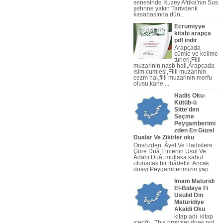
senesinde Kuzey Afrika'nın Sus
şehrine yakın Tarivdenk
kasabasında dün...
Ecrumiyye
kitabı arapça
pdf indir
Arapçada
cümle ve kelime
türleri,Fiili
muzarinin nasb hali,Arapcada
isim cumlesi,Fiili muzarinin
cezm hal,fiili muzarinin merfu
olusu,kane ...
Hadis Oku-
Kütüb-ü
Sitte'den
Seçme
rapça Nahiv Video,Arapça Dilbi
Peygamberimi
zden En Güzel
Dualar Ve Zikirler oku
Önsözden: Âyet Ve Hadislere
Göre Duâ Etmenin Usul Ve
Âdabı Duâ, mutlaka kabul
olunacak bir ibâdettir. Ancak
duayı Peygamberi­mizin yap...
İmam Maturidi
El-Bidaye Fi
Usulid Din
Maturidiye
Akaidi Oku
kitap adı kitap
içeriği This browser does not