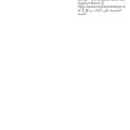
support Iframe ☝
https://www.muhammediyye.or
g/ ☝ 📖-المحمية علي الكتاب و
السنة...