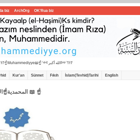
da biz
ArchOrg
OK'Rua biz
☝📖İbrahimi ﷺ Muhammedi ﷺ Hanif İslam📖☝﷽𐰃𐰠𐰯☝📖المحمدية☝Muhammediyye📖☝𐰃𐰠𐰯༺الله أكبر ༻
vhid
Kur'an
Sünnet
Fıkıh
İslam(Tevhid)Tarihi
English
☝المحمدية☝الاامام سيد محمد هاشمي الموسوي 📖 ☝