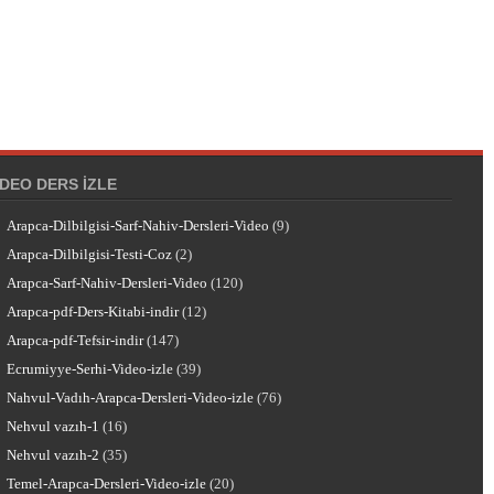
IDEO DERS İZLE
Arapca-Dilbilgisi-Sarf-Nahiv-Dersleri-Video
(9)
Arapca-Dilbilgisi-Testi-Coz
(2)
Arapca-Sarf-Nahiv-Dersleri-Video
(120)
Arapca-pdf-Ders-Kitabi-indir
(12)
Arapca-pdf-Tefsir-indir
(147)
Ecrumiyye-Serhi-Video-izle
(39)
Nahvul-Vadıh-Arapca-Dersleri-Video-izle
(76)
Nehvul vazıh-1
(16)
Nehvul vazıh-2
(35)
Temel-Arapca-Dersleri-Video-izle
(20)