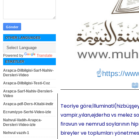
OTHER LANGUAGES
Powered by
Translate
ETIKETLER
Arapca-Dilbilgisi-Sarf-Nahiv-
☝https://ww
Dersleri-Video
Arapca-Dilbilgisi-Testi-Coz
Arapca-Sarf-Nahiv-Dersleri-
Video
Arapca-pdf-Ders-Kitabi-indir
Teoriye göre;İlluminati(hizbüşşey
Ecrumiyye-Serhi-Video-izle
vampir,yılan,ejderha vs melez so
Nahvul-Vadıh-Arapca-
firavun ve nemrud soylarının hipn
Dersleri-Video-izle
bireyler ve toplumları yönetmesi,
Nehvul vazıh-1