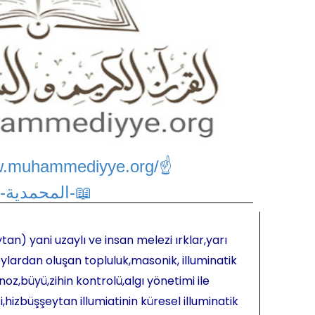
w.muhammediyye.org/
☝
📖-المحمدية-📖
tan) yani uzaylı ve insan melezi ırklar,yarı
ylardan oluşan topluluk,masonik, illuminatik
oz,büyü,zihin kontrolü,algı yönetimi ile
hizbüşşeytan illumiatinin küresel illuminatik