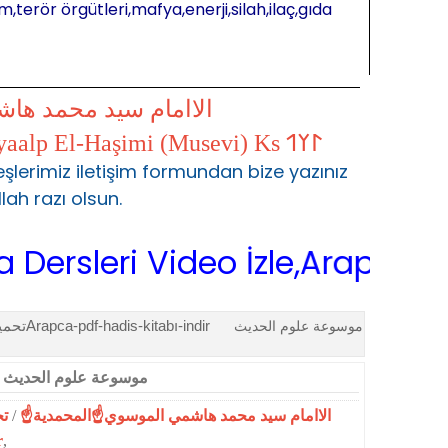
m,terör örgütleri,mafya,enerji,silah,ilaç,gıda
الاامام سيد محمد ها
𐰃𐰠𐰯 S.Muhammed Kayaalp El-Haşimi (Musevi) Ks 𐰃𐰠𐰯
şlerimiz iletişim formundan bize yazınız
llah razı olsun.
sleri Video İzle,Arapça Sarf,A
تحميل كتب الحديث و علومهArapca-pdf-hadis-kitabı-indir
موسوعة علوم الحديث
موسوعة علوم الحديث وف
تح
/
☝الاامام سيد محمد هاشمي الموسوي☝المحمدية☝
r
,