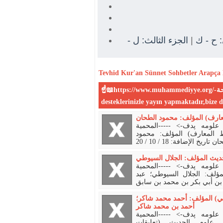
الجزء الثالث: ل -
|
: ح - ك
Tevhid
Kur'an
Sünnet
Sohbetler
Arapça 
☝📖https://www.muhammediyye.org/-المحمية علي الكتاب و السنة الصحيحة-📖☝:Sitemiz sizin
معارف) المؤلف: محمود الطحان
حمل كتب الحديث و علومه پدف-> -----المحمية
ط المعارف) المؤلف: محمود
حديث المؤلف: الجلال السيوطي
حمل كتب الحديث و علومه پدف-> -----المحمية
ؤلف: الجلال السيوطي؛ عبد
ني) المؤلف: أحمد محمد شاكر؛
أحمد بن محمد شاكر
حمل كتب الحديث و علومه پدف-> -----المحمية
 علوم الحديث (تعليقات