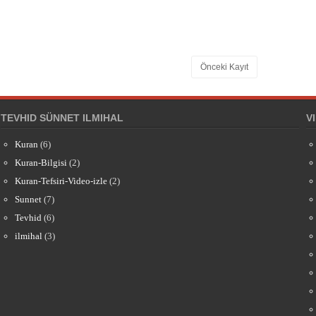
Önceki Kayıt
TEVHID SÜNNET ILMIHAL
V
Kuran
(6)
Kuran-Bilgisi
(2)
Kuran-Tefsiri-Video-izle
(2)
Sunnet
(7)
Tevhid
(6)
ilmihal
(3)