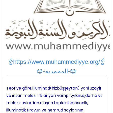
☝https://www.muhammediyye.org/
☝
📖-المحمدية-📖
Teoriye göre;İlluminati(hizbüşşeytan) yani uzaylı
ve insan melezi ırklar,yarı vampir,yılan,ejderha vs
melez soylardan oluşan topluluk,masonik,
illuminatik firavun ve nemrud soylarının