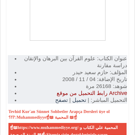
عنوان الكتاب: علوم القرآن بين البرهان والإتقان
دراسة مقارنة
المؤلف: حازم سعيد حيدر
تاريخ الإضافة: 04 / 11 / 2008
شوهد: 26168 مرة
رابط التحميل من موقع Archive
تصفح
|
تحميل
التحميل المباشر: |
Tevhid
Kur'an
Sünnet
Sohbetler
Arapça Dersleri
üye ol
𐰃𐰠𐰯:Muhammediyye☝📖 المحمية 📖☝
☝📖https://www.muhammediyye.org/-المحمية علي الكتاب و
السنة الصحيحة-📖☝:Sitemiz sizin desteklerinizle yayın