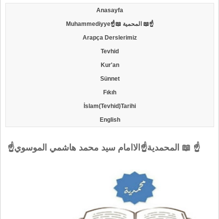
Anasayfa
Muhammediyye☝📖 المحمية 📖☝
Arapça Derslerimiz
Tevhid
Kur'an
Sünnet
Fıkıh
İslam(Tevhid)Tarihi
English
☝المحمدية☝الاامام سيد محمد هاشمي الموسوي 📖 ☝