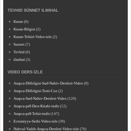
TEVHID SÜNNET ILMIHAL
Kuran
(6)
Kuran-Bilgisi
(2)
Kuran-Tefsiri-Video-izle
(2)
Sunnet
(7)
Tevhid
(6)
ilmihal
(3)
VIDEO DERS İZLE
Arapca-Dilbilgisi-Sarf-Nahiv-Dersleri-Video
(9)
Arapca-Dilbilgisi-Testi-Coz
(2)
Arapca-Sarf-Nahiv-Dersleri-Video
(120)
Arapca-pdf-Ders-Kitabi-indir
(12)
Arapca-pdf-Tefsir-indir
(147)
Ecrumiyye-Serhi-Video-izle
(39)
Nahvul-Vadıh-Arapca-Dersleri-Video-izle
(76)