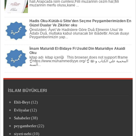
hali,Arapcada isim cumlesi,Fiili muzarinin cezm hal,fiili
muzarinin merfu olusu,kane ...
Hadis Oku-Kütüb-ü Sitte'den Seçme Peygamberimizden En
Güzel Dualar Ve Zikirler oku
Önsözden: Âyet Ve Hadislere Göre Duâ Etmenin Usul Ve
Âdabı Duâ, mutlaka kabul olunacak bir ibâdettir. Ancak duayı
Peygamberi­mizin yap...
İmam Maturidi El-Bidaye Fi Usulid Din Maturidiye Akaidi
Oku
kitap adı kitap içeriği This browser does not support Iframe
☝https://www.muhammediyye.org/ ☝ 📖-المحمية علي الكتاب و
السنة...
İSLAM BÜYÜKLERI
Ehli-Beyt
(12)
Evliyalar
(12)
Sahabeler
(38)
peygamberler
(22)
siyeri-nebi
(10)