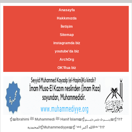
Anasayfa
Hakkımızda
İletişim
Sitemap
instagramda biz
youtube'da biz
ArchOrg
OK'Rua biz
☝📖İbrahimi ﷺ Muhammedi ﷺ Hanif İslam📖☝﷽𐰃𐰠𐰯☝📖
المحمدية☝Muhammediyye📖☝𐰃𐰠𐰯༺الله أكبر ༻