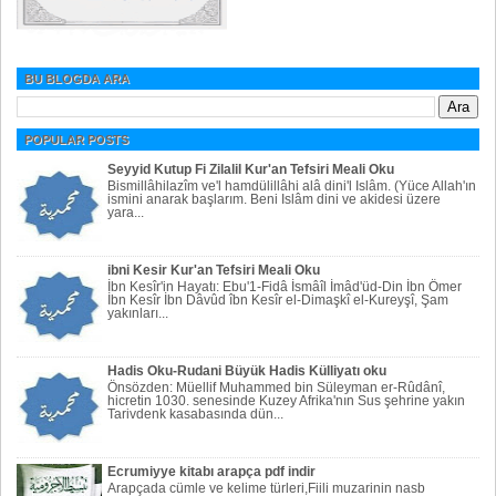
BU BLOGDA ARA
POPULAR POSTS
Seyyid Kutup Fi Zilalil Kur'an Tefsiri Meali Oku
Bismillâhilazîm ve'l hamdülillâhi alâ dini'l Islâm. (Yüce Allah'ın
ismini anarak başlarım. Beni Islâm dini ve akidesi üzere
yara...
ibni Kesir Kur'an Tefsiri Meali Oku
İbn Kesîr'in Hayatı: Ebu'1-Fidâ İsmâîl İmâd'üd-Din İbn Ömer
İbn Kesîr İbn Dâvûd îbn Kesîr el-Dimaşkî el-Kureyşî, Şam
yakınları...
Hadis Oku-Rudani Büyük Hadis Külliyatı oku
Önsözden: Müellif Muhammed bin Süleyman er-Rûdânî,
hicretin 1030. senesinde Kuzey Afrika'nın Sus şehrine yakın
Tarivdenk kasabasında dün...
Ecrumiyye kitabı arapça pdf indir
Arapçada cümle ve kelime türleri,Fiili muzarinin nasb