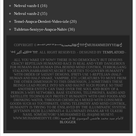
Nehvul vazıh-1
(16)
Nehvul vazıh-2
(35)
Temel-Arapca-Dersleri-Video-izle
(20)
Tuhfetus-Seniyye-Arapca-Nahiv
(36)
COPYRIGHT ©
﷽𐰃𐰠𐰯☝📖المحمدية☝MUHAMMEDIYYE📖☝
𐰃𐰠𐰯༺الله أكبر ༻
. ALL RIGHT RESERVED. - DESIGNED BY
TEMPLATOID
-
ALL YOU WAKE UP NOW!! THERE IS NO DEMOCRACY BUT DEMONS
CRACY! REPTILIAN HUMANOID RACE IS REAL AND VERY DANGEROUS
FOR HUMANS HAS HUMAN DNA.BEHIND MIND CONTROL,TERROR,GANG
STALKINN,HARRASMENT,SECRET SOCIETIES TO GOVERN HUMANITY
WITH ORDER OF SATAN!! DEMONS, IFRITS USE 1-REPTILIAN (HALF-
HUMAN AND HALF-SNAKE, VAMPIRE, ETC.) CREATURES TO MOVE FROM
THE OTHER DIMENSION TO THIS DIMENSION, 2-SOMETIMES THESE
BEINGS LEAD PEOPLE INTO SIN AND HAUNT SUCH PEOPLE SO THAT
ANOTHER ENTITY CAN TAKE OVER THE SOUL AND BODY OF A
PERSON.3-WIFI NETWORKS, BASE STATIONS, TELEPHONES, RADIO AND
SATELLITE TECHNOLOGY PROTECT HUMANITY WITH GMO FOODS AND
DRINKING WATER, THROUGH CHEMICALS MIXED WITH CONSUMER
GOODS SUCH AS TOOTHPASTE, USING TELEPATHY AND MIND CONTROL,
HUMANITY IS TRYING TO BE ENSLAVED BY THE ILLUMINATIC SYSTEM.
ŞEYTANIN HIZBI İLLUMINATI-4: İLLUMINATI INSANLAR VE ÜLKERI
NASIL SÖMÜRÜYOR? S.MUHAMMED EL-HAŞIMI MUSEVI
WWW.MUHAMMEDIYYE.ORG لاامام سيد محمد هاشمي الموسوي 📖 المحمية
BLOGGER
.