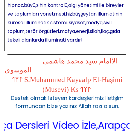
hipnoz,büyü,zihin kontrolü,algı yönetimi ile bireyler
ve toplumları yönetmesi,hizbüşşeytan illumiatinin
küresel illuminatik sistemi; siyaset,medya,sivil
toplum,terör örgütleri,mafya,enerji,silah,ilaç,gıda
tekeli alanlarda illuminati vardır!
الاامام سيد محمد هاشمي
الموسوي
𐰃𐰠𐰯 S.Muhammed Kayaalp El-Haşimi
(Musevi) Ks 𐰃𐰠𐰯
Destek olmak isteyen kardeşlerimiz iletişim
formundan bize yazınız Allah razı olsun.
ersleri Video İzle,Arapça Sar