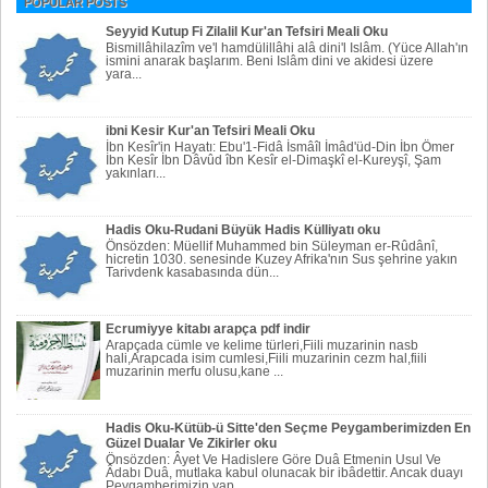
POPULAR POSTS
Seyyid Kutup Fi Zilalil Kur'an Tefsiri Meali Oku
Bismillâhilazîm ve'l hamdülillâhi alâ dini'l Islâm. (Yüce Allah'ın
ismini anarak başlarım. Beni Islâm dini ve akidesi üzere
yara...
ibni Kesir Kur'an Tefsiri Meali Oku
İbn Kesîr'in Hayatı: Ebu'1-Fidâ İsmâîl İmâd'üd-Din İbn Ömer
İbn Kesîr İbn Dâvûd îbn Kesîr el-Dimaşkî el-Kureyşî, Şam
yakınları...
Hadis Oku-Rudani Büyük Hadis Külliyatı oku
Önsözden: Müellif Muhammed bin Süleyman er-Rûdânî,
hicretin 1030. senesinde Kuzey Afrika'nın Sus şehrine yakın
Tarivdenk kasabasında dün...
Ecrumiyye kitabı arapça pdf indir
Arapçada cümle ve kelime türleri,Fiili muzarinin nasb
hali,Arapcada isim cumlesi,Fiili muzarinin cezm hal,fiili
muzarinin merfu olusu,kane ...
Hadis Oku-Kütüb-ü Sitte'den Seçme Peygamberimizden En
Güzel Dualar Ve Zikirler oku
Önsözden: Âyet Ve Hadislere Göre Duâ Etmenin Usul Ve
Âdabı Duâ, mutlaka kabul olunacak bir ibâdettir. Ancak duayı
Peygamberi­mizin yap...