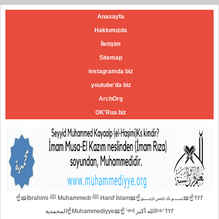
Anasayfa
Hakkımızda
İletişim
Sitemap
instagramda biz
youtube'da biz
ArchOrg
OK'Rua biz
☝📖İbrahimi ﷺ Muhammedi ﷺ Hanif İslam📖☝﷽𐰃𐰠𐰯☝📖
المحمدية☝Muhammediyye📖☝𐰃𐰠𐰯༺الله أكبر ༻