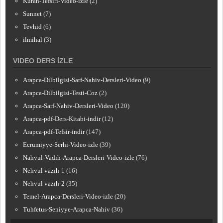
Kuran-Tefsiri-Video-izle
(2)
Sunnet
(7)
Tevhid
(6)
ilmihal
(3)
VIDEO DERS İZLE
Arapca-Dilbilgisi-Sarf-Nahiv-Dersleri-Video
(9)
Arapca-Dilbilgisi-Testi-Coz
(2)
Arapca-Sarf-Nahiv-Dersleri-Video
(120)
Arapca-pdf-Ders-Kitabi-indir
(12)
Arapca-pdf-Tefsir-indir
(147)
Ecrumiyye-Serhi-Video-izle
(39)
Nahvul-Vadıh-Arapca-Dersleri-Video-izle
(76)
Nehvul vazıh-1
(16)
Nehvul vazıh-2
(35)
Temel-Arapca-Dersleri-Video-izle
(20)
Tuhfetus-Seniyye-Arapca-Nahiv
(36)