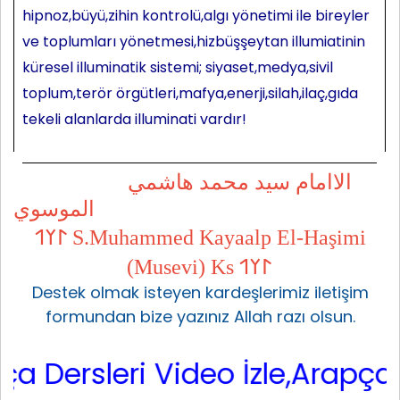
hipnoz,büyü,zihin kontrolü,algı yönetimi ile bireyler
ve toplumları yönetmesi,hizbüşşeytan illumiatinin
küresel illuminatik sistemi; siyaset,medya,sivil
toplum,terör örgütleri,mafya,enerji,silah,ilaç,gıda
tekeli alanlarda illuminati vardır!
الاامام سيد محمد هاشمي
الموسوي
𐰃𐰠𐰯 S.Muhammed Kayaalp El-Haşimi
(Musevi) Ks 𐰃𐰠𐰯
Destek olmak isteyen kardeşlerimiz iletişim
formundan bize yazınız Allah razı olsun.
ersleri Video İzle,Arapça Sarf