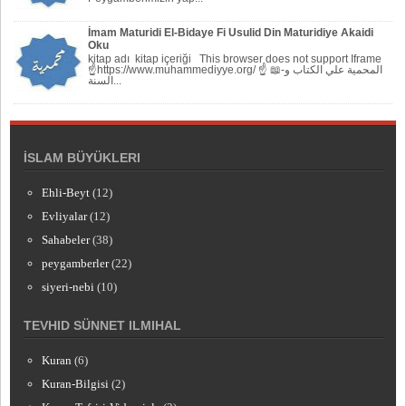
İmam Maturidi El-Bidaye Fi Usulid Din Maturidiye Akaidi
Oku
kitap adı kitap içeriği This browser does not support Iframe
☝https://www.muhammediyye.org/ ☝ 📖-المحمية علي الكتاب و
السنة...
İSLAM BÜYÜKLERI
Ehli-Beyt
(12)
Evliyalar
(12)
Sahabeler
(38)
peygamberler
(22)
siyeri-nebi
(10)
TEVHID SÜNNET ILMIHAL
Kuran
(6)
Kuran-Bilgisi
(2)