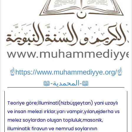
☝https://www.muhammediyye.org/
☝
📖-المحمدية-📖
Teoriye göre;İlluminati(hizbüşşeytan) yani uzaylı
ve insan melezi ırklar,yarı vampir,yılan,ejderha vs
melez soylardan oluşan topluluk,masonik,
illuminatik firavun ve nemrud soylarının