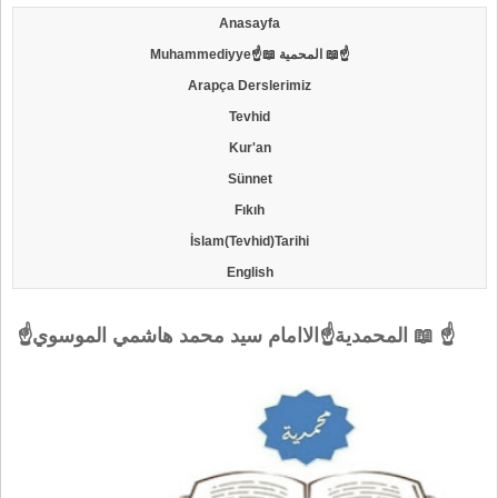
Anasayfa
Muhammediyye☝📖 المحمية 📖☝
Arapça Derslerimiz
Tevhid
Kur'an
Sünnet
Fıkıh
İslam(Tevhid)Tarihi
English
☝المحمدية☝الاامام سيد محمد هاشمي الموسوي 📖 ☝