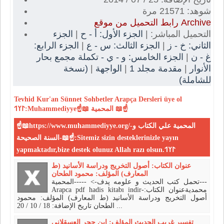
شوهد: 21571 مرة
رابط التحميل من موقع Archive
الجزء
|
الجزء الأول: أ - ح
التحميل المباشر: |
الجزء الرابع:
|
الجزء الثالث: س - ع
|
الثاني: خ - ز
الجزء الخامس: و - ي - تكملة مجمع بحار
|
غ - ن
(نسخة
|
الواجهة
|
مقدمة مجلد 1
|
الأنوار
للشاملة)
Tevhid
Kur'an
Sünnet
Sohbetler
Arapça Dersleri
üye ol
𐰃𐰠𐰯:Muhammediyye☝📖 المحمية 📖☝
☝📖https://www.muhammediyye.org/-المحمية علي الكتاب و
السنة الصحيحة-📖☝:Sitemiz sizin desteklerinizle yayın
yapmaktadır,bize destek olunuz Allah razı olsun.𐰃𐰠𐰯
عنوان الكتاب: أصول التخريج ودراسة الأسانيد (ط
المعارف) المؤلف: محمود الطحان
تحمل كتب الحديث و علومه پدف-> -----المحمية---
Arapca pdf hadis kitabı indir-محمديةعنوان الكتاب:
أصول التخريج ودراسة الأسانيد (ط المعارف) المؤلف: محمود
الطحان تاريخ الإضافة: 18 / 10 / 20 ...
تفسير غريب الحديث المؤلف: ابن حجر العسقلاني