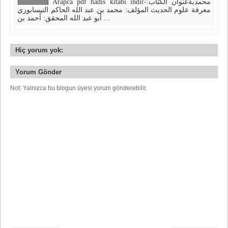
Arapca pdf hadis kitabı indir-محمديةعنوان الكتاب:
معرفة علوم الحديث المؤلف: محمد بن عبد الله الحاكم النيسابوري
أبو عبد الله المحقق: أحمد بن ...
Hiç yorum yok:
Yorum Gönder
Not: Yalnızca bu blogun üyesi yorum gönderebilir.