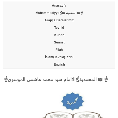
Anasayfa
Muhammediyye☝📖 المحمية 📖☝
Arapça Derslerimiz
Tevhid
Kur'an
Sünnet
Fıkıh
İslam(Tevhid)Tarihi
English
☝المحمدية☝الاامام سيد محمد هاشمي الموسوي 📖 ☝