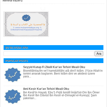
Nehvul vazıh-2
BU BLOGDA ARA
POPULAR POSTS
Seyyid Kutup Fi Zilalil Kur'an Tefsiri Meali Oku
Bismillâhilazîm ve'l hamdülillâhi alâ dini'l Islâm. (Yüce Allah'ın
ismini anarak başlarım. Beni Islâm dini ve akidesi üzere
yara...
ibni Kesir Kur'an Tefsiri Meali Oku
İbn Kesîr'in Hayatı: Ebu'1-Fidâ İsmâîl İmâd'üd-Din İbn Ömer
İbn Kesîr İbn Dâvûd îbn Kesîr el-Dimaşkî el-Kureyşî, Şam
yakınları...