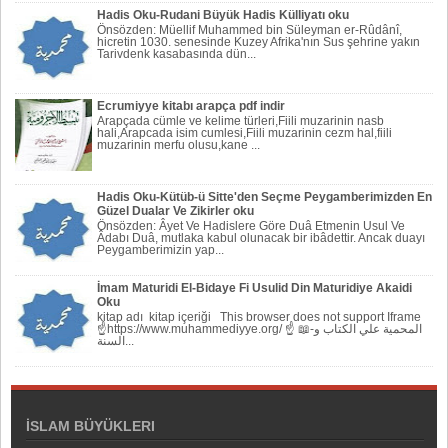
Hadis Oku-Rudani Büyük Hadis Külliyatı oku
Önsözden: Müellif Muhammed bin Süleyman er-Rûdânî,
hicretin 1030. senesinde Kuzey Afrika'nın Sus şehrine yakın
Tarivdenk kasabasında dün...
Ecrumiyye kitabı arapça pdf indir
Arapçada cümle ve kelime türleri,Fiili muzarinin nasb
hali,Arapcada isim cumlesi,Fiili muzarinin cezm hal,fiili
muzarinin merfu olusu,kane ...
Hadis Oku-Kütüb-ü Sitte'den Seçme Peygamberimizden En
Güzel Dualar Ve Zikirler oku
Önsözden: Âyet Ve Hadislere Göre Duâ Etmenin Usul Ve
Âdabı Duâ, mutlaka kabul olunacak bir ibâdettir. Ancak duayı
Peygamberi­mizin yap...
İmam Maturidi El-Bidaye Fi Usulid Din Maturidiye Akaidi
Oku
kitap adı kitap içeriği This browser does not support Iframe
☝https://www.muhammediyye.org/ ☝ 📖-المحمية علي الكتاب و
السنة...
İSLAM BÜYÜKLERI