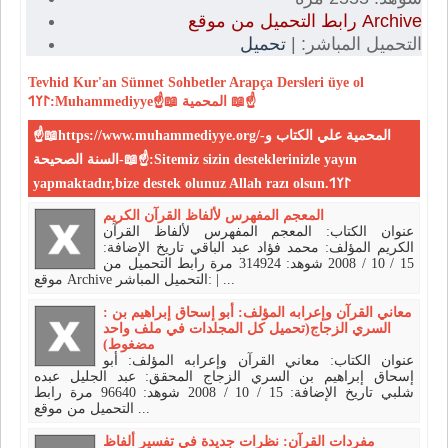
رابط التحميل من موقع Archive
التحميل المباشر: |
تحميل
Tevhid
Kur'an
Sünnet
Sohbetler
Arapça Dersleri
üye ol
𐰃𐰠𐰯:Muhammediyye☝📖 المحمية 📖☝
☝📖https://www.muhammediyye.org/-المحمية علي الكتاب و
السنة الصحيحة-📖☝:Sitemiz sizin desteklerinizle yayın
yapmaktadır,bize destek olunuz Allah razı olsun.𐰃𐰠𐰯
المعجم المفهرس لألفاظ القرآن الكريم
عنوان الكتاب: المعجم المفهرس لألفاظ القرآن
الكريم المؤلف: محمد فؤاد عبد الباقي تاريخ الإضافة:
15 / 10 / 2008 شوهد: 314924 مرة رابط التحميل من
موقع Archive التحميل المباشر: | ...
: معاني القرآن وإعرابه المؤلف: أبو إسحاق إبراهيم بن
السري الزجاج(تحميل كل المجلدات في ملف واحد
مضغوط)
عنوان الكتاب: معاني القرآن وإعرابه المؤلف: أبو
إسحاق إبراهيم بن السري الزجاج المحقق: عبد الجليل عبده
شلبي تاريخ الإضافة: 15 / 10 / 2008 شوهد: 96640 مرة رابط
التحميل من موقع ...
مفردات القرآن: نظرات جديدة في تفسير ألفاظ