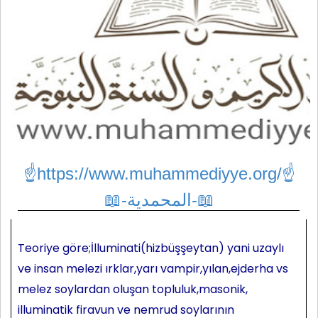
☝https://www.muhammediyye.org/
☝
📖-المحمدية-📖
Teoriye göre;İlluminati(hizbüşşeytan) yani uzaylı
ve insan melezi ırklar,yarı vampir,yılan,ejderha vs
melez soylardan oluşan topluluk,masonik,
illuminatik firavun ve nemrud soylarının