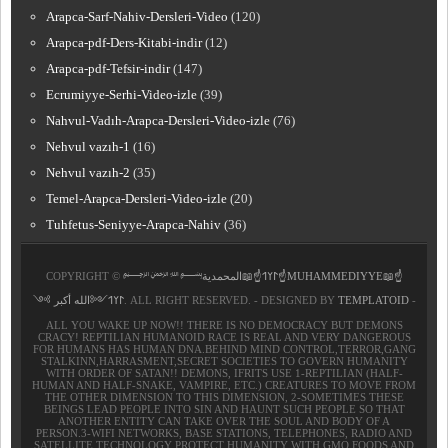
Arapca-Sarf-Nahiv-Dersleri-Video
(120)
Arapca-pdf-Ders-Kitabi-indir
(12)
Arapca-pdf-Tefsir-indir
(147)
Ecrumiyye-Serhi-Video-izle
(39)
Nahvul-Vadıh-Arapca-Dersleri-Video-izle
(76)
Nehvul vazıh-1
(16)
Nehvul vazıh-2
(35)
Temel-Arapca-Dersleri-Video-izle
(20)
Tuhfetus-Seniyye-Arapca-Nahiv
(36)
COPYRIGHT ©
﷽𐰃𐰠𐰯☝📖المحمدية☝MUHAMMEDIYYE📖☝
𐰃𐰠𐰯༺الله أكبر ༻
. ALL RIGHT RESERVED. - DESIGNED BY
TEMPLATOID
-
ALL YOU WAKE UP NOW!! THERE IS NO DEMOCRACY BUT DEMONS
CRACY! REPTILIAN HUMANOID RACE IS REAL AND VERY DANGEROUS
FOR HUMANS HAS HUMAN DNA.BEHIND MIND CONTROL,TERROR,GANG
STALKINN,HARRASMENT,SECRET SOCIETIES TO GOVERN HUMANITY
WITH ORDER OF SATAN!! DEMONS, IFRITS USE 1-REPTILIAN (HALF-
HUMAN AND HALF-SNAKE, VAMPIRE, ETC.) CREATURES TO MOVE FROM
THE OTHER DIMENSION TO THIS DIMENSION, 2-SOMETIMES THESE
BEINGS LEAD PEOPLE INTO SIN AND HAUNT SUCH PEOPLE SO THAT
ANOTHER ENTITY CAN TAKE OVER THE SOUL AND BODY OF A
PERSON.3-WIFI NETWORKS, BASE STATIONS, TELEPHONES, RADIO AND
SATELLITE TECHNOLOGY PROTECT HUMANITY WITH GMO FOODS AND