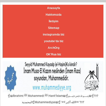
Anasayfa
Hakkımızda
İletişim
Sitemap
instagramda biz
youtube'da biz
ArchOrg
OK'Rua biz
☝📖İbrahimi ﷺ Muhammedi ﷺ Hanif İslam📖☝﷽𐰃𐰠𐰯☝📖
المحمدية☝Muhammediyye📖☝𐰃𐰠𐰯༺الله أكبر ༻