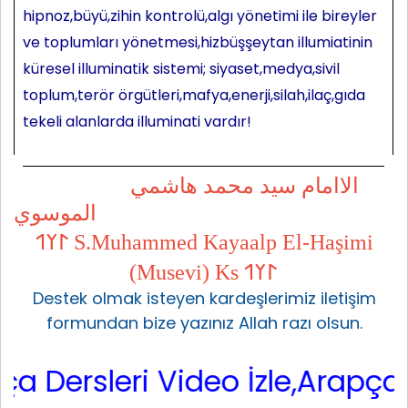
hipnoz,büyü,zihin kontrolü,algı yönetimi ile bireyler
ve toplumları yönetmesi,hizbüşşeytan illumiatinin
küresel illuminatik sistemi; siyaset,medya,sivil
toplum,terör örgütleri,mafya,enerji,silah,ilaç,gıda
tekeli alanlarda illuminati vardır!
الاامام سيد محمد هاشمي
الموسوي
𐰃𐰠𐰯 S.Muhammed Kayaalp El-Haşimi
(Musevi) Ks 𐰃𐰠𐰯
Destek olmak isteyen kardeşlerimiz iletişim
formundan bize yazınız Allah razı olsun.
ersleri Video İzle,Arapça Sarf