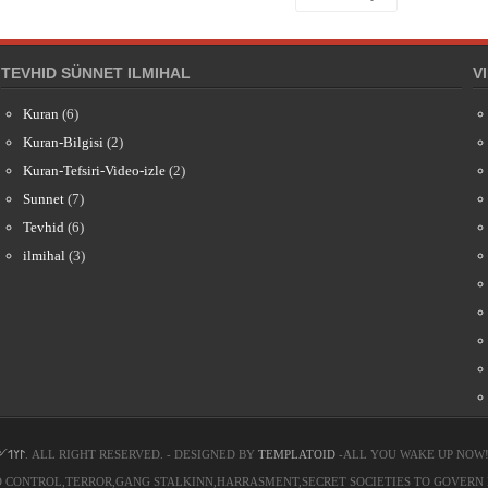
TEVHID SÜNNET ILMIHAL
V
Kuran
(6)
Kuran-Bilgisi
(2)
Kuran-Tefsiri-Video-izle
(2)
Sunnet
(7)
Tevhid
(6)
ilmihal
(3)
༺الله أكبر ༻
. ALL RIGHT RESERVED. - DESIGNED BY
TEMPLATOID
-ALL YOU WAKE UP NOW!
CONTROL,TERROR,GANG STALKINN,HARRASMENT,SECRET SOCIETIES TO GOVERN HUM