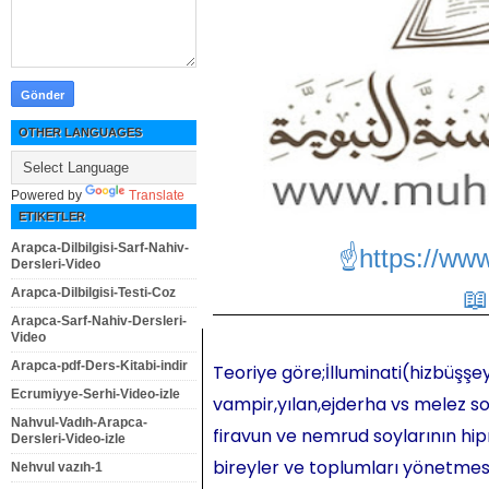
OTHER LANGUAGES
Powered by
Translate
ETIKETLER
Arapca-Dilbilgisi-Sarf-Nahiv-
☝https://ww
Dersleri-Video
Arapca-Dilbilgisi-Testi-Coz
Arapca-Sarf-Nahiv-Dersleri-
Video
Arapca-pdf-Ders-Kitabi-indir
Teoriye göre;İlluminati(hizbüşşey
Ecrumiyye-Serhi-Video-izle
vampir,yılan,ejderha vs melez so
Nahvul-Vadıh-Arapca-
firavun ve nemrud soylarının hipn
Dersleri-Video-izle
bireyler ve toplumları yönetmesi,
Nehvul vazıh-1