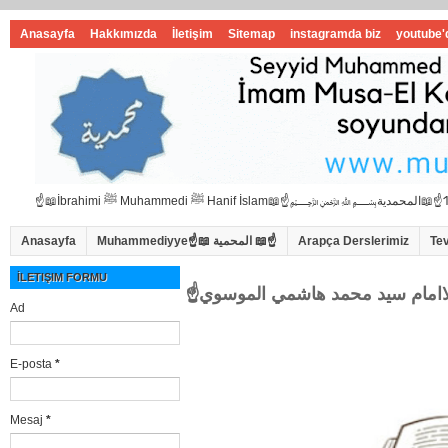
Anasayfa
Hakkımızda
İletişim
Sitemap
instagramda biz
youtube'
Anasayfa
Muhammediyye☝📖 المحمية 📖☝
Arapça Derslerimiz
Te
İLETIŞIM FORMU
Ad
E-posta
*
Mesaj
*