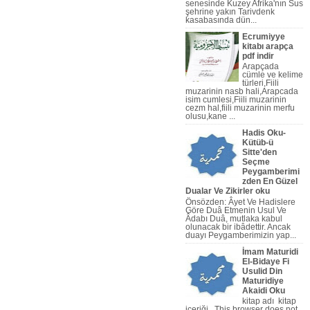
senesinde Kuzey Afrika'nın Sus
şehrine yakın Tarivdenk
kasabasında dün...
Ecrumiyye
kitabı arapça
pdf indir
Arapçada
cümle ve kelime
türleri,Fiili
muzarinin nasb hali,Arapcada
isim cumlesi,Fiili muzarinin
cezm hal,fiili muzarinin merfu
olusu,kane ...
Hadis Oku-
Kütüb-ü
Sitte'den
Seçme
Arapça Nahiv Video,Arapça Dilb
Peygamberimi
zden En Güzel
Dualar Ve Zikirler oku
Önsözden: Âyet Ve Hadislere
Göre Duâ Etmenin Usul Ve
Âdabı Duâ, mutlaka kabul
olunacak bir ibâdettir. Ancak
duayı Peygamberi­mizin yap...
İmam Maturidi
El-Bidaye Fi
Usulid Din
Maturidiye
Akaidi Oku
kitap adı kitap
içeriği This browser does not