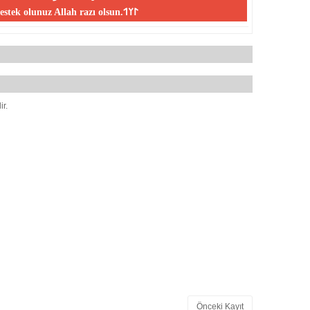
desteklerinizle yayın yapmaktadır,bize destek olunuz Allah razı olsun.𐰃𐰠𐰯
ir.
Önceki Kayıt