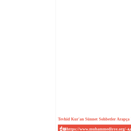
Tevhid
Kur'an
Sünnet
Sohbetler
Arapça 
☝📖https://www.muhammediyye.org/-المحمية علي الكتاب و السنة الصحيحة-📖☝:Sitemiz sizin