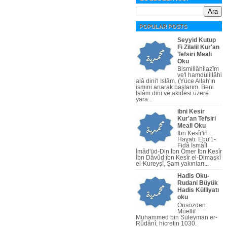
POPULAR POSTS
Seyyid Kutup
Fi Zilalil Kur'an
Tefsiri Meali
Oku
Bismillâhilazîm
ve'l hamdülillâhi
alâ dini'l Islâm. (Yüce Allah'ın
ismini anarak başlarım. Beni
Islâm dini ve akidesi üzere
yara...
ibni Kesir
Kur'an Tefsiri
Meali Oku
İbn Kesîr'in
Hayatı: Ebu'1-
Fidâ İsmâîl
İmâd'üd-Din İbn Ömer İbn Kesîr
İbn Dâvûd îbn Kesîr el-Dimaşkî
el-Kureyşî, Şam yakınları...
Hadis Oku-
Rudani Büyük
Hadis Külliyatı
oku
Önsözden:
Müellif
Muhammed bin Süleyman er-
Rûdânî, hicretin 1030.