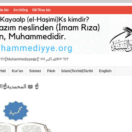
da biz
ArchOrg
OK'Rua biz
☝📖İbrahimi ﷺ Muhammedi ﷺ Hanif İslam📖☝﷽𐰃𐰠𐰯☝📖المحمدية☝Muhammediyye📖☝𐰃𐰠𐰯༺الله أكبر ༻
vhid
Kur'an
Sünnet
Fıkıh
İslam(Tevhid)Tarihi
English
☝المحمدية☝الاامام سيد محمد هاشمي الموسوي 📖 ☝