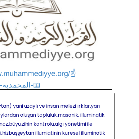
w.muhammediyye.org/
☝
📖-المحمدية-📖
tan) yani uzaylı ve insan melezi ırklar,yarı
ylardan oluşan topluluk,masonik, illuminatik
oz,büyü,zihin kontrolü,algı yönetimi ile
hizbüşşeytan illumiatinin küresel illuminatik