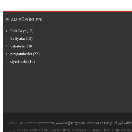
İSLAM BÜYÜKLERI
Ehli-Beyt
(12)
Evliyalar
(12)
Sahabeler
(38)
peygamberler
(22)
siyeri-nebi
(10)
COPYRIGHT ©
﷽𐰃𐰠𐰯☝📖المحمدية☝MUHAMMEDIYYE📖☝𐰃𐰠
IS REAL AND VERY DANGEROUS FOR HUMANS HAS HUMAN DNA.BEHIND MIND 