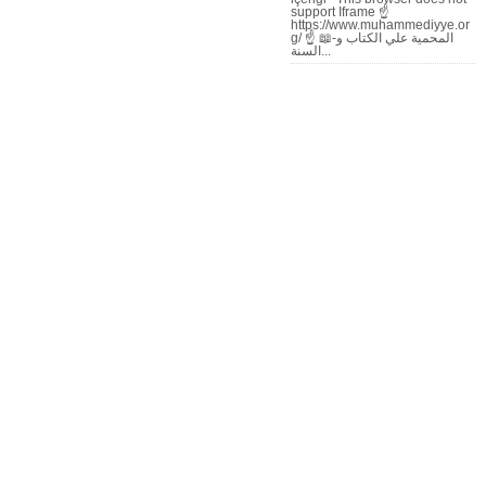
support Iframe ☝
https://www.muhammediyye.or
g/ ☝ 📖-المحمية علي الكتاب و
السنة...