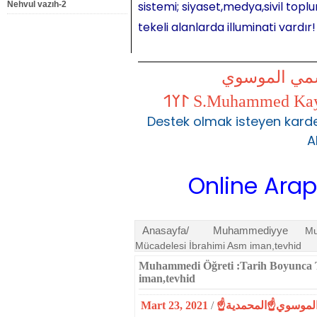
sistemi; siyaset,medya,sivil toplu
Nehvul vazıh-2
tekeli alanlarda illuminati vardır!
شمي الموسوي
Destek olmak isteyen karde
A
Online Arapça De
Anasayfa/
Muhammediyye
Mu
Mücadelesi İbrahimi Asm iman,tevhid
Muhammedi Öğreti :Tarih Boyunca T
iman,tevhid
Mart 23, 2021
/