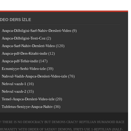
IDEO DERS İZLE
Arapca-Dilbilgisi-Sarf-Nahiv-Dersleri-Video
(9)
Arapca-Dilbilgisi-Testi-Coz
(2)
Arapca-Sarf-Nahiv-Dersleri-Video
(120)
Arapca-pdf-Ders-Kitabi-indir
(12)
Arapca-pdf-Tefsir-indir
(147)
Ecrumiyye-Serhi-Video-izle
(39)
Nahvul-Vadıh-Arapca-Dersleri-Video-izle
(76)
Nehvul vazıh-1
(16)
Nehvul vazıh-2
(35)
Temel-Arapca-Dersleri-Video-izle
(20)
Tuhfetus-Seniyye-Arapca-Nahiv
(36)
! THERE IS NO DEMOCRACY BUT DEMONS CRACY! REPTILIAN HUMANOID RACE
ANITY WITH ORDER OF SATAN!! DEMONS, IFRITS USE 1-REPTILIAN (HALF-