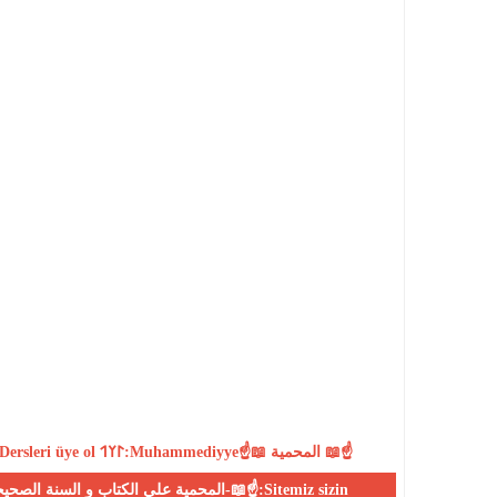
Dersleri
üye ol
𐰃𐰠𐰯:Muhammediyye☝📖 المحمية 📖☝