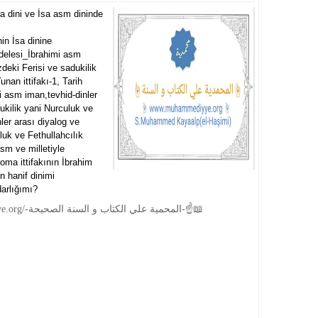
 dini ve İsa asm dininde
in İsa dinine
delesi_İbrahimi asm
deki Ferisi ve sadukilik
nan ittifakı-1, Tarih
 asm iman,tevhid-dinler
ukilik yani Nurculuk ve
ler arası diyalog ve
uk ve Fethullahcılık
sm ve milletiyle
ma ittifakının İbrahim
n hanif dinimi
arlığımı?
☝📖https://www.muhammediyye.org/-المحمية علي الكتاب و السنة الصحيحة-☝📖