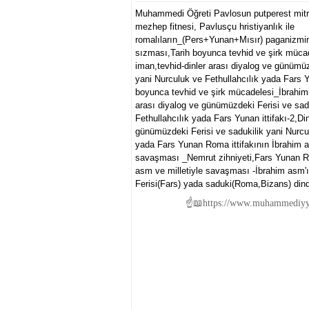
Muhammedi Öğreti Pavlosun putperest mitra
mezhep fitnesi, Pavlusçu hristiyanlık ile
romalıların_(Pers+Yunan+Mısır) paganizmin
sızması,Tarih boyunca tevhid ve şirk müca
iman,tevhid-dinler arası diyalog ve günümüz
yani Nurculuk ve Fethullahcılık yada Fars Yu
boyunca tevhid ve şirk mücadelesi_İbrahimi
arası diyalog ve günümüzdeki Ferisi ve sad
Fethullahcılık yada Fars Yunan ittifakı-2,Din
günümüzdeki Ferisi ve sadukilik yani Nurcul
yada Fars Yunan Roma ittifakının İbrahim a
savaşması _Nemrut zihniyeti,Fars Yunan Ro
asm ve milletiyle savaşması -İbrahim asm'ı
Ferisi(Fars) yada saduki(Roma,Bizans) dind