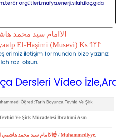
m,terör örgütleri,mafya,enerji,silah,ilaç,gıda
الاامام سيد محمد ها
𐰃𐰠𐰯 S.Muhammed Kayaalp El-Haşimi (Musevi) Ks 𐰃𐰠𐰯
şlerimiz iletişim formundan bize yazınız
llah razı olsun.
rsleri Video İzle,Arapça Sarf,
hammedi Öğreti :Tarih Boyunca Tevhid Ve Şirk
evhid Ve Şirk Mücadelesi İbrahimi Asm
☝الاامام سيد محمد هاشمي الموسوي☝المحمدية☝
/
Muhammediyye
,