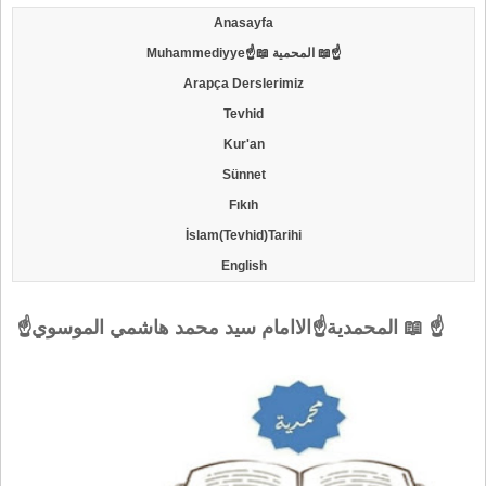
Anasayfa
Muhammediyye☝📖 المحمية 📖☝
Arapça Derslerimiz
Tevhid
Kur'an
Sünnet
Fıkıh
İslam(Tevhid)Tarihi
English
☝المحمدية☝الاامام سيد محمد هاشمي الموسوي 📖 ☝