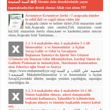
السنة الصحيحة-📖☝:Sitemiz sizin desteklerinizle yayın
yapmaktadır,bize destek olunuz Allah razı olsun.𐰃𐰠𐰯
Acrumiyye-Ecrumiyye-Şerhi->7-arapcada-isimler-
in-tekil-ikil-ve-cogul-olusu-video izle
Arapçada cümle ve kelime türleri,Fiili muzarinin nasb
hali,Arapcada isim cumlesi,Fiili muzarinin cezm
hal,fiili muzarinin merfu olusu,kane ve kardesleri,ismin mecrur
olusu,Arapcada Sıfat Tamlaması, ...
1-2-3-4-makabeler-oku-1-makabeler-5-1-68-
İdumealılar 'a ve Ammonlular 'a Açılan
Savaş.Galile ve Gilat'ta Savaşların
Başlaması.Yamniya'da İşlerin Ters Gitmesi
55Yahuda'yla Yonatan Gilat ülkesindeyken, kardeşi Simon da
Galilede Ptolemais'in önündeyken, 56ordu­nun komutanları
olan Zekeriya oğlu Yusuf ve Azarya
-https://www.muhammediyye.org/-المحمية علي الكتاب و السنة
الصحيحة-1. Makabelerİdumealılar 'a ve Ammonlular 'a Açılan
Savaş5Çevredeki ülkeler, sunağın yeni­den yapıldığını, tapınağın
onarıl­dığını du ...
1-2-3-4-makabeler-oku-1-makabeler-14-1-49-
Simon başkâhin olmayı, as­keri danışmanlık
yetkisini kullanmayı, Yahudiler'le kâhinlerinin
başkanı olmayı ve tümüne başkanlık etmeyi kabul
etti.