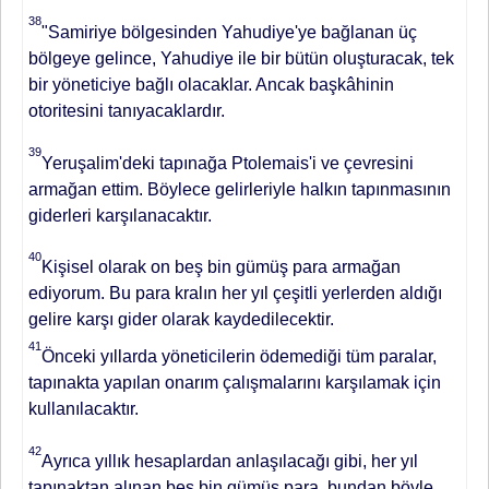
38
"Samiriye bölgesinden Yahudiye'ye bağlanan üç
bölgeye gelince, Yahudiye ile bir bütün oluşturacak, tek
bir yöneticiye bağlı olacaklar. An­cak başkâhinin
otoritesini tanıyacak­lardır.
39
Yeruşalim'deki tapınağa Ptolemais'i ve çevresini
armağan ettim. Böylece gelirleriyle halkın tapınması­nın
giderleri karşılanacaktır.
40
Kişisel olarak on beş bin gümüş para armağan
ediyorum. Bu para kralın her yıl çeşitli yerlerden aldığı
gelire karşı gi­der olarak kaydedilecektir.
41
Önceki yıllarda yöneticilerin ödemediği tüm paralar,
tapınakta yapılan onarım ça­lışmalarını karşılamak için
kullanıla­caktır.
42
Ayrıca yıllık hesaplardan an­laşılacağı gibi, her yıl
tapınaktan alı­nan beş bin gümüş para, bundan böy­le