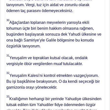
tanıyorum. Vergi, tuz için aidat ve zorunlu olarak
ödenen taç parasını ödemeyeceksiniz.
30
Ağaçlardan toplanan meyvelerin ya­rısıyla ekili
tohumun üçte biri benim hakkım olmasına rağmen,
bugünden başlayarak sonsuza dek Yahudi ülkesine ve
ona bağlı Samiriye'yle Galile bölgesine bu konuda
özgürlük tanıyo­rum.
31
Yeruşalim ve toprakları kutsal olacak, ondalık
vergisiyle öbür vergi­lerden muaf tutulacaktır.
32
Yeruşalim Kalesi'ni kontrol etmekten vazgeçi­yorum.
Bu işi başkâhine bırakıyorum. O da kendi seçeceği bir
garnizonla orayı yönetecektir.
33
Krallığımın her­hangi bir yerinde Yahudiye ülkesin­den
tutsak edilen tüm Yahudiler fidye ödenmeden özgür