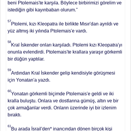
beni Ptolemais'te karşıla. Böylece birbirimizi görelim ve
istedi­ğin gibi kayınbaban olurum."
57
Ptolemi, kızı Kleopatra ile bir­likte Mısır'dan ayrıldı ve
yüz altmış iki yılında Ptolemais'e vardı.
58
Kral İskender onları karşıladı. Ptolemi kızı Kleopatra'yı
onunla evlendirdi. Ptole­mais'te krallara yaraşır görkemli
bir düğün yaptılar.
59
Ardından Kral İskender gelip kendisiyle görüşmesi
için Yonatan'a yazdı.
60
Yonatan görkemli biçimde Ptolemais'e geldi ve iki
kralla buluş­tu. Onlara ve dostlarına gümüş, altın ve bir
çok armağanlar verdi. Onların üzerinde iyi bir izlenim
bıraktı.
61
Bu arada İsrail'den* inancından dönen bir­çok kişi