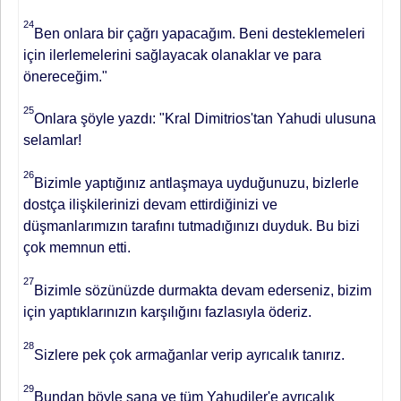
24
Ben onlara bir çağrı yapacağım. Beni desteklemeleri
için ilerlemelerini sağlayacak olanak­lar ve para
önereceğim."
25
Onlara şöy­le yazdı: "Kral Dimitrios'tan Yahudi ulusu­na
selamlar!
26
Bizimle yaptığınız ant­laşmaya uyduğunuzu, bizlerle
dostça ilişkilerinizi devam ettirdiğinizi ve
düşmanlarımızın tarafını tutmadığını­zı duyduk. Bu bizi
çok memnun etti.
27
Bizimle sözünüzde durmakta de­vam ederseniz, bizim
için yaptıkları­nızın karşılığını fazlasıyla öderiz.
28
Siz­lere pek çok armağanlar verip ayrıca­lık tanırız.
29
Bundan böyle sana ve tüm Yahudiler'e ayrıcalık