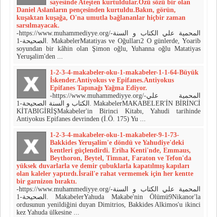
sayesinde Ateşten kurtuldular.Özü sözü bir olan
Daniel Aslanların pençesinden kurtuldu.Bakın, görün,
kuşaktan kuşağa, O'na umutla bağlananlar hiçbir zaman
sarsılmayacak.
-https://www.muhammediyye.org/-المحمية علي الكتاب و السنة
الصحيحة-1. MakabelerMatatiyas ve Oğulları2 O günlerde, Yoarib
soyundan bir kâhin olan Şimon oğlu, Yuhanna oğlu Matatiyas
Yeruşalim'den ...
1-2-3-4-makabeler-oku-1-makabeler-1-1-64-Büyük
İskender.Antiyokus ve Epifanes.Antiyokus
Epifanes Tapınağı Yağma Ediyor.
-https://www.muhammediyye.org/-المحمية علي
الكتاب و السنة الصحيحة-1. MakabelerMAKABELER'İN BİRİNCİ
KİTABIGİRİŞMakabeler'in Birinci Kitabı, Yahudi tarihinde
Antiyokus Epifanes devrinden (İ.Ö. 175) Yu ...
1-2-3-4-makabeler-oku-1-makabeler-9-1-73-
Bakkides Yeruşalim'e döndü ve Yahudiye'deki
kentleri güçlendirdi. Eriha Kenti'nde, Emmaus,
Beythoron, Beytel, Timnat, Faraton ve Tefon'da
yüksek duvarlarla ve demir çu­buklarla kapatılmış kapıları
olan kale­ler yaptırdı.İsrail'e rahat verme­mek için her kentte
bir garnizon bı­raktı.
-https://www.muhammediyye.org/-المحمية علي الكتاب و السنة
الصحيحة-1. MakabelerYahuda Makabe'nin Ölümü9Nikanor'la
ordusunun yenildiğini duyan Dimitrios, Bakkides Alkimos'u ikinci
kez Yahuda ülkesine ...