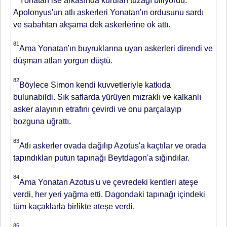
Yonatan ise arkasında kurulan tuzağı bili­yordu.
Apolonyus'un atlı askerleri Yonatan'ın ordusunu sardı
ve sabah­tan akşama dek askerlerine ok attı.
81
Ama Yonatan'ın buyruklarına uyan askerleri direndi ve
düşman atları yor­gun düştü.
82
Böylece Simon kendi kuvvetleriyle katkıda
bulunabildi. Sık saflarda yürüyen mızraklı ve kalkanlı
asker alayının etrafını çevirdi ve onu parçalayıp
bozguna uğrattı.
83
Atlı as­kerler ovada dağılıp Azotus'a kaçtılar ve orada
tapındıkları putun tapınağı Beytdagon'a sığındılar.
84
Ama Yona­tan Azotus'u ve çevredeki kentleri ate­şe
verdi, her yeri yağma etti. Dagondaki tapınağı içindeki
tüm kaçaklarla birlikte ateşe verdi.
85