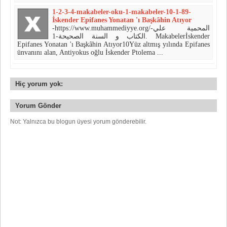
1-2-3-4-makabeler-oku-1-makabeler-10-1-89-
İskender Epifanes Yonatan 'ı Başkâhin Atıyor
-https://www.muhammediyye.org/-المحمية علي
الكتاب و السنة الصحيحة-1. Makabelerİskender
Epifanes Yonatan 'ı Başkâhin Atıyor10Yüz altmış yılında Epifanes
ünvanını alan, Antiyokus oğlu İskender Ptolema ...
Hiç yorum yok:
Yorum Gönder
Not: Yalnızca bu blogun üyesi yorum gönderebilir.