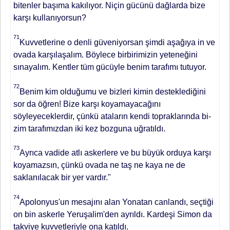
bitenler başıma kakılıyor. Niçin gücünü dağlarda bize
karşı kullanı­yorsun?
71
Kuvvetlerine o denli güve­niyorsan şimdi aşağıya in ve
ovada karşılaşalım. Böylece birbirimizin ye­teneğini
sınayalım. Kentler tüm gü­cüyle benim tarafımı tutuyor.
72
Be­nim kim olduğumu ve bizleri kimin desteklediğini
sor da öğren! Bize karşı koyamayacağını
söyleyeceklerdir, çünkü ataların kendi topraklarında bi­
zim tarafımızdan iki kez bozguna uğ­ratıldı.
73
Ayrıca vadide atlı askerlere ve bu büyük orduya karşı
koyamaz­sın, çünkü ovada ne taş ne kaya ne de
saklanılacak bir yer vardır."
74
Apolonyus'un mesajını alan Yo­natan canlandı, seçtiği
on bin askerle Yeruşalim'den ayrıldı. Kardeşi Simon da
takviye kuvvetleriyle ona katıldı.