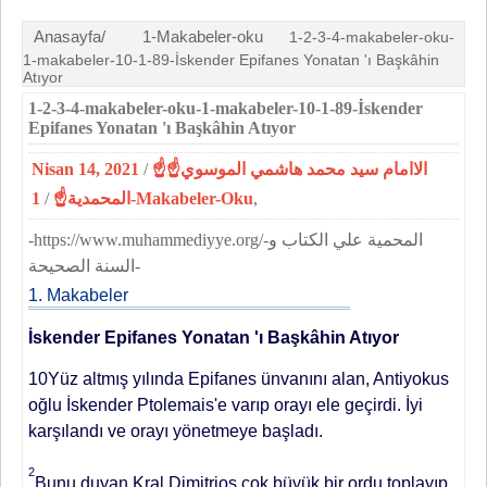
Anasayfa/
1-Makabeler-oku
1-2-3-4-makabeler-oku-
1-makabeler-10-1-89-İskender Epifanes Yonatan 'ı Başkâhin
Atıyor
1-2-3-4-makabeler-oku-1-makabeler-10-1-89-İskender
Epifanes Yonatan 'ı Başkâhin Atıyor
Nisan 14, 2021
/
☝الاامام سيد محمد هاشمي الموسوي☝
/
المحمدية☝
1-Makabeler-Oku
,
-https://www.muhammediyye.org/-المحمية علي الكتاب و
السنة الصحيحة-
1. Makabeler
İskender Epifanes Yonatan 'ı Başkâhin Atıyor
10Yüz altmış yılında Epifanes ünvanını alan, Antiyokus
oğlu İskender Ptolemais'e varıp orayı ele geçirdi. İyi
karşılandı ve orayı yönet­meye başladı.
2
Bunu duyan Kral Dimitrios çok büyük bir ordu toplayıp