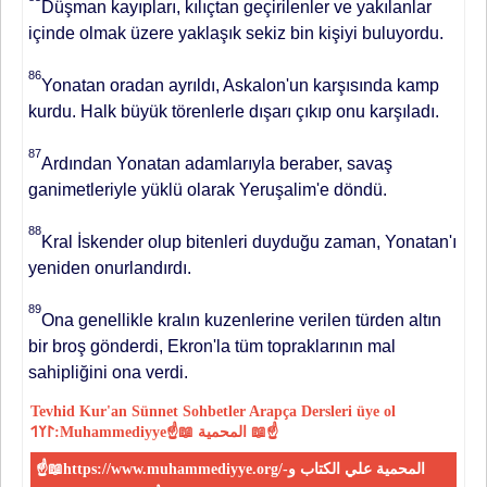
Düşman kayıpları, kılıçtan geçirilenler ve yakılanlar
içinde olmak üzere yaklaşık sekiz bin kişiyi buluyordu.
86
Yonatan oradan ayrıldı, Askalon'un karşısında kamp
kurdu. Halk büyük törenlerle dışarı çıkıp onu karşıladı.
87
Ardından Yonatan adamlarıyla beraber, savaş
ganimetleriyle yüklü olarak Yeruşalim'e döndü.
88
Kral İskender olup bitenleri duyduğu zaman, Yonatan'ı
yeniden onurlandırdı.
89
Ona genellikle kralın kuzenlerine verilen türden altın
bir broş gönderdi, Ekron'la tüm toprakla­rının mal
sahipliğini ona verdi.
Tevhid
Kur'an
Sünnet
Sohbetler
Arapça Dersleri
üye ol
𐰃𐰠𐰯:Muhammediyye☝📖 المحمية 📖☝
☝📖https://www.muhammediyye.org/-المحمية علي الكتاب و