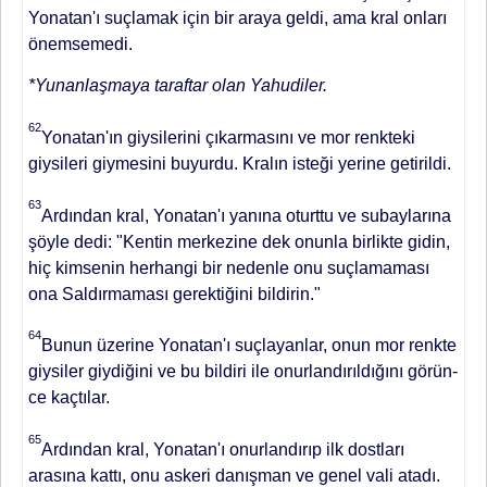
Yonatan'ı suçlamak için bir araya geldi, ama kral onları
önemsemedi.
*Yunanlaşmaya taraftar olan Yahudiler.
62
Yonatan'ın giysilerini çıkar­masını ve mor renkteki
giysileri giy­mesini buyurdu. Kralın isteği yerine getirildi.
63
Ardından kral, Yonatan'ı yanına oturttu ve subaylarına
şöyle dedi: "Kentin merkezine dek onunla birlikte gidin,
hiç kimsenin herhangi bir nedenle onu suçlamaması
ona Sal­dırmaması gerektiğini bildirin."
64
Bunun üzerine Yonatan'ı suçlayanlar, onun mor renkte
giysiler giydiğini ve bu bildiri ile onurlandırıldığını görün­
ce kaçtılar.
65
Ardından kral, Yonatan'ı onurlandırıp ilk dostları
arasına kattı, onu askeri danışman ve genel vali atadı.