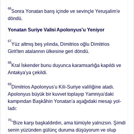
66
Sonra Yonatan barış içinde ve sevinçle Yeruşalim'e
döndü.
Yonatan Suriye Valisi Apolonyus'u Yeniyor
67
Yüz altmış beş yılında, Dimit­rios oğlu Dimitrios
Girit'ten ataları­nın ülkesine geri döndü.
68
Kral İsken­der bunu duyunca karamsarlığa kapıl­dı ve
Antakya'ya çekildi.
69
Dimitrios Apolonyus'u Kili-Suriye valiliğine ata­dı.
Apolonyus büyük bir kuvvet top­layıp Yamniya'daki
kampından Başkâhin Yonatan'a aşağıdaki mesajı yol­
ladı:
70
"Bize karşı başkaldırdın, ama tümüyle yalnızsın. Şimdi
senin yü­zünden gülünç duruma düşüyorum ve olup