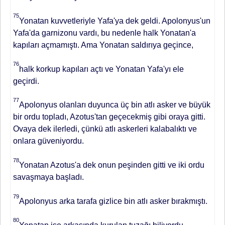
75
Yonatan kuvvetleriyle Yafa'ya dek geldi. Apolonyus'un
Yafa'da garnizo­nu vardı, bu nedenle halk Yonatan'a
kapıları açmamıştı. Ama Yonatan sal­dırıya geçince,
76
halk korkup kapıları açtı ve Yonatan Yafa'yı ele
geçirdi.
77
Apolonyus olanları duyunca üç bin atlı asker ve büyük
bir ordu topladı, Azotus'tan geçecekmiş gibi oraya git­ti.
Ovaya dek ilerledi, çünkü atlı as­kerleri kalabalıktı ve
onlara güveni­yordu.
78
Yonatan Azotus'a dek onun peşinden gitti ve iki ordu
savaşmaya başladı.
79
Apolonyus arka tarafa giz­lice bin atlı asker bırakmıştı.
80