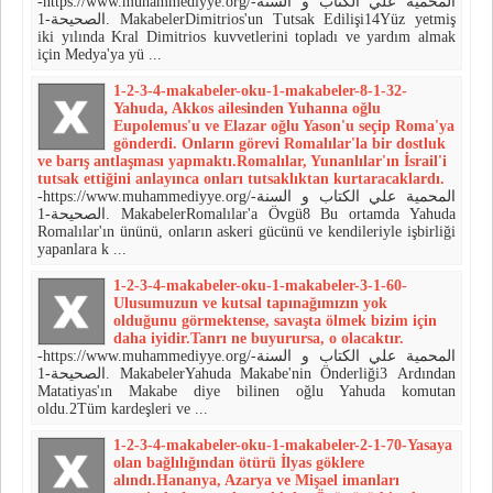
-https://www.muhammediyye.org/-المحمية علي الكتاب و السنة
الصحيحة-1. MakabelerDimitrios'un Tutsak Edilişi14Yüz yetmiş
iki yılında Kral Dimitrios kuvvetlerini topladı ve yardım almak
için Medya'ya yü ...
1-2-3-4-makabeler-oku-1-makabeler-8-1-32-
Yahuda, Akkos ailesinden Yuhanna oğlu
Eupolemus'u ve Elazar oğ­lu Yason'u seçip Roma'ya
gönderdi. Onların görevi Romalılar'la bir dost­luk
ve barış antlaşması yapmaktı.Ro­malılar, Yunanlılar'ın İsrail'i
tutsak ettiğini anlayınca onları tutsaklıktan kurtaracaklardı.
-https://www.muhammediyye.org/-المحمية علي الكتاب و السنة
الصحيحة-1. MakabelerRomalılar'a Övgü8 Bu ortamda Yahuda
Romalılar'ın ününü, onların askeri gücünü ve kendileriyle işbirliği
yapanlara k ...
1-2-3-4-makabeler-oku-1-makabeler-3-1-60-
Ulusumuzun ve kutsal tapınağımı­zın yok
olduğunu görmektense, sa­vaşta ölmek bizim için
daha iyidir.Tanrı ne buyurursa, o olacaktır.
-https://www.muhammediyye.org/-المحمية علي الكتاب و السنة
الصحيحة-1. MakabelerYahuda Makabe'nin Önderliği3 Ardından
Matatiyas'ın Makabe diye bilinen oğlu Yahuda komu­tan
oldu.2Tüm kardeşleri ve ...
1-2-3-4-makabeler-oku-1-makabeler-2-1-70-Yasaya
olan bağlılığından ötürü İlyas göklere
alındı.Hananya, Azarya ve Mişael imanları