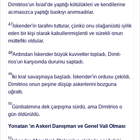
Dimitrios'un İsrail'de yaptığı kötülükleri ve kendi­lerine
acımasızca yaptığı baskıyı anım­sadılar.
47
İskender'in tarafını tuttular, çünkü onu olağanüstü iyilik
eden bir ki­şi olarak kabullenmişlerdi ve sürekli onun
müttefiki oldular.
48
Ardından İs­kender büyük kuvvetler topladı, Dimit­
rios'un karşısında durumu saptadı.
49
İki kral savaşmaya başladı. İskender'in or­dusu çekildi,
Dimitrios onun peşine düşüp askerlerini bozguna
uğrattı.
50
Günbatımına dek çarpışma sürdü, ama Dimitrios o
gün öldürüldü.
Yonatan 'ın Askeri Danışman ve Genel Vali Olması
51