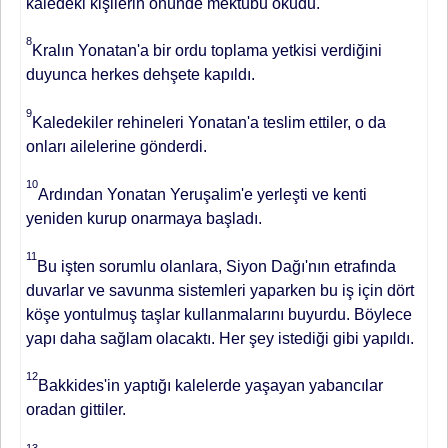
kaledeki kişilerin önünde mektubu okudu.
8
Kralın Yo­natan'a bir ordu toplama yetkisi ver­diğini
duyunca herkes dehşete kapıl­dı.
9
Kaledekiler rehineleri Yonatan'a teslim ettiler, o da
onları ailelerine gönderdi.
10
Ardından Yonatan Yeruşalim'e yerleşti ve kenti
yeniden kurup onar­maya başladı.
11
Bu işten sorumlu olan­lara, Siyon Dağı'nın etrafında
duvar­lar ve savunma sistemleri yaparken bu iş için dört
köşe yontulmuş taşlar kullanmalarını buyurdu. Böylece
yapı daha sağlam olacaktı. Her şey istediği gibi yapıldı.
12
Bakkides'in yaptığı ka­lelerde yaşayan yabancılar
oradan git­tiler.
13