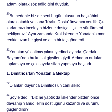
adamı olarak söz edildiğini duyduk.
20
Bu nedenle biz de seni bugün ulu­sunun başkâhini
olarak atadık ve sana 'Kralın Dostu' ünvanını verdik. Çı­
karlarımızı inceleyip bizlerle dostça iliş­kiler sürdürmeni
bekliyoruz." Aynı za­manda Kral İskender Yonatan'a mor
renkte uzun bir giysi ve altın bir taç gönderdi.
21
Yonatan yüz altmış yılının ye­dinci ayında, Çardak
Bayramı'nda bu kutsal giysileri giydi. Ardından ordu­lar
toplamaya ve çok sayıda silah yap­maya başladı.
1. Dimitrios'tan Yonatan'a Mektup
22
Olanları duyunca Dimitrios'un canı sıkıldı.
23
Şöyle dedi: "Biz ne yap­tık da İskender bizden önce
davranıp Yahudiler'in dostluğunu kazandı ve durumu
güçlendirdi?