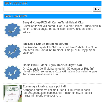
BU BLOGDA ARA
POPULAR POSTS
Seyyid Kutup Fi Zilalil Kur'an Tefsiri Meali Oku
Bismillâhilazîm ve'l hamdülillâhi alâ dini'l Islâm. (Yüce Allah'ın
ismini anarak başlarım. Beni Islâm dini ve akidesi üzere
yara...
ibni Kesir Kur'an Tefsiri Meali Oku
İbn Kesîr'in Hayatı: Ebu'1-Fidâ İsmâîl İmâd'üd-Din İbn Ömer
İbn Kesîr İbn Dâvûd îbn Kesîr el-Dimaşkî el-Kureyşî, Şam
yakınları...
Hadis Oku-Rudani Büyük Hadis Külliyatı oku
Önsözden: Müellif Muhammed bin Süleyman er-Rûdânî,
hicretin 1030. senesinde Kuzey Afrika'nın Sus şehrine yakın
Tarivdenk kasabasında dün...
Ecrumiyye kitabı arapça pdf indir
Arapçada cümle ve kelime türleri,Fiili muzarinin nasb
hali,Arapcada isim cumlesi,Fiili muzarinin cezm hal,fiili
muzarinin merfu olusu,kane ...