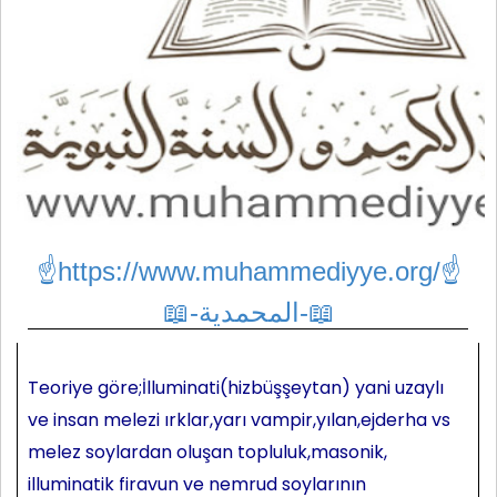
☝https://www.muhammediyye.org/
☝
📖-المحمدية-📖
Teoriye göre;İlluminati(hizbüşşeytan) yani uzaylı
ve insan melezi ırklar,yarı vampir,yılan,ejderha vs
melez soylardan oluşan topluluk,masonik,
illuminatik firavun ve nemrud soylarının