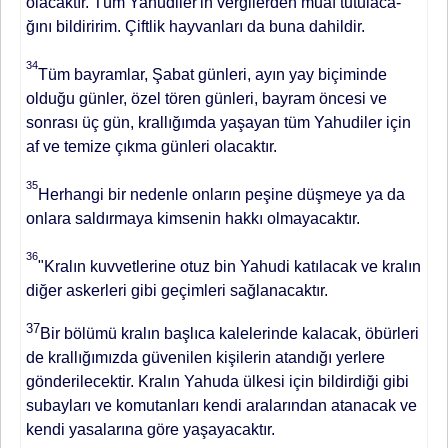
olacaktır. Tüm Ya­hudiler'in vergilerden muaf tutulaca­
ğını bildiririm. Çiftlik hayvanları da buna dahildir.
34
Tüm bayramlar, Şabat günleri, ayın yay biçiminde
oldu­ğu günler, özel tören günleri, bayram öncesi ve
sonrası üç gün, krallığımda yaşayan tüm Yahudiler için
af ve te­mize çıkma günleri olacaktır.
35
Her­hangi bir nedenle onların peşine düş­meye ya da
onlara saldırmaya kimse­nin hakkı olmayacaktır.
36
"Kralın kuvvetlerine otuz bin Ya­hudi katılacak ve kralın
diğer askerle­ri gibi geçimleri sağlanacaktır.
37
Bir bölümü kralın başlıca kalelerinde ka­lacak, öbürleri
de krallığımızda güve­nilen kişilerin atandığı yerlere
gönde­rilecektir. Kralın Yahuda ülkesi için bildirdiği gibi
subayları ve komutan­ları kendi aralarından atanacak ve
ken­di yasalarına göre yaşayacaktır.