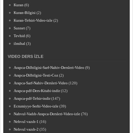
Kuran
(6)
Kuran-Bilgisi
(2)
Kuran-Tefsiri-Video-izle
(2)
Sunnet
(7)
Tevhid
(6)
ilmihal
(3)
VIDEO DERS İZLE
Arapca-Dilbilgisi-Sarf-Nahiv-Dersleri-Video
(9)
Arapca-Dilbilgisi-Testi-Coz
(2)
Arapca-Sarf-Nahiv-Dersleri-Video
(120)
Arapca-pdf-Ders-Kitabi-indir
(12)
Arapca-pdf-Tefsir-indir
(147)
Ecrumiyye-Serhi-Video-izle
(39)
Nahvul-Vadıh-Arapca-Dersleri-Video-izle
(76)
Nehvul vazıh-1
(16)
Nehvul vazıh-2
(35)