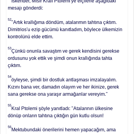
İskender, Mısır Kralı Ptolemi'ye elçilerle aşağıdaki
mesajı gönderdi:
52
"Artık krallığıma döndüm, ataları­mın tahtına çıktım.
Dimitrios'u ezip gücümü kanıtladım, böylece ülkemi­zin
kontrolünü elde ettim.
53
Çünkü onunla savaştım ve gerek kendisini gerekse
ordusunu yok ettik ve şimdi onun krallığında tahta
çıktım.
54
öy­leyse, şimdi bir dostluk antlaşması imzalayalım.
Kızını bana ver, dama­dın olayım ve her ikinize, gerek
sana gerekse ona yaraşır armağanlar vere­yim."
55
Kral Ptolemi şöyle yanıtladı: "Atalarının ülkesine
dönüp onların tah­tına çıktığın gün kutlu olsun!
56
Mek­tubundaki önerilerini hemen yapaca­ğım, ama