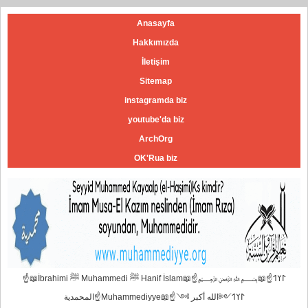
Anasayfa
Hakkımızda
İletişim
Sitemap
instagramda biz
youtube'da biz
ArchOrg
OK'Rua biz
☝📖İbrahimi ﷺ Muhammedi ﷺ Hanif İslam📖☝﷽𐰃𐰠𐰯☝📖
المحمدية☝Muhammediyye📖☝𐰃𐰠𐰯༺الله أكبر ༻