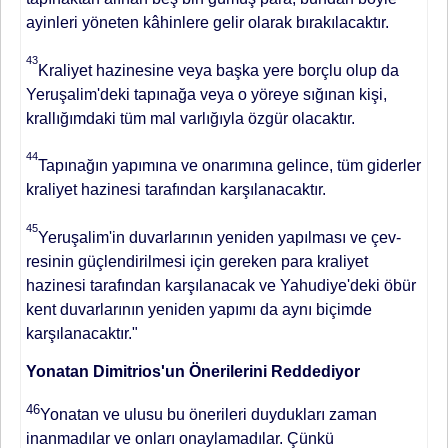
ayinleri yöneten kâhinlere gelir ola­rak bırakılacaktır.
43
Kraliyet hazine­sine veya başka yere borçlu olup da
Yeruşalim'deki tapınağa veya o yöre­ye sığınan kişi,
krallığımdaki tüm mal varlığıyla özgür olacaktır.
44
Tapına­ğın yapımına ve onarımına gelince, tüm giderler
kraliyet hazinesi tarafın­dan karşılanacaktır.
45
Yeruşalim'in du­varlarının yeniden yapılması ve çev­
resinin güçlendirilmesi için gereken para kraliyet
hazinesi tarafından kar­şılanacak ve Yahudiye'deki öbür
kent duvarlarının yeniden yapımı da aynı biçimde
karşılanacaktır."
Yonatan Dimitrios'un Önerilerini Reddediyor
46
Yonatan ve ulusu bu önerileri duydukları zaman
inanmadılar ve onla­rı onaylamadılar. Çünkü