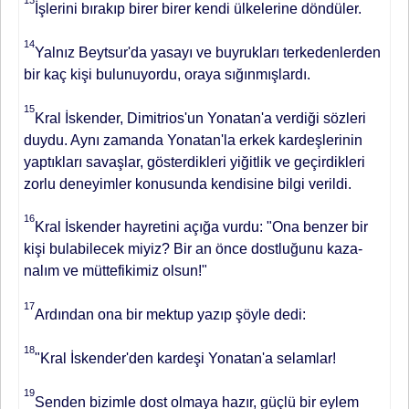
İşlerini bırakıp birer birer ken­di ülkelerine döndüler.
14
Yalnız Beytsur'da yasayı ve buyrukları terkedenlerden
bir kaç kişi bulunuyordu, oraya sığınmışlardı.
15
Kral İskender, Dimitrios'un Yo­natan'a verdiği sözleri
duydu. Aynı zamanda Yonatan'la erkek kardeşleri­nin
yaptıkları savaşlar, gösterdikleri yiğitlik ve geçirdikleri
zorlu deneyim­ler konusunda kendisine bilgi verildi.
16
Kral İskender hayretini açığa vur­du: "Ona benzer bir
kişi bulabilecek miyiz? Bir an önce dostluğunu kaza­
nalım ve müttefikimiz olsun!"
17
Ardından ona bir mektup yazıp şöyle dedi:
18
"Kral İskender'den kardeşi Yo­natan'a selamlar!
19
Senden bizimle dost olmaya hazır, güçlü bir eylem