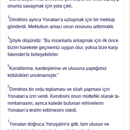
onunla savaşmak için yola çıktı.
3
Dimitrios ayrıca Yonatan'a uzlaş­mak için bir mektup
gönderdi. Mek­tubun amacı onun onurunu arttırmak­tı.
4
Şöyle düşündü: "Bu insanlarla an­laşmak için ilk önce
bizim harekete geçmemiz uygun olur, yoksa bize karşı
İskender'le birleşebilirler.
5
Kendilerine, kardeşlerine ve ulusuna yap­tığımız
kötülükleri unutmamıştır."
6
Dimitrios bir ordu toplaması ve silah yapması için
Yonatan'a izin verdi. Kendisini onun müttefiki olarak ta­
nımlamasını, ayrıca kalede bulunan rehinelerin
Yonatan'a teslim edilme­sini istedi.
7
Yonatan doğruca Yeruşalim'e git­ti, tüm ulusun ve