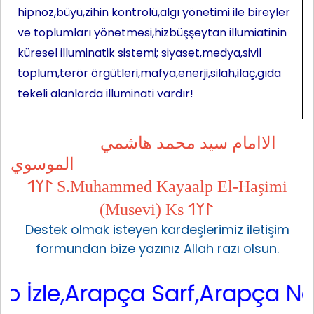
hipnoz,büyü,zihin kontrolü,algı yönetimi ile bireyler
ve toplumları yönetmesi,hizbüşşeytan illumiatinin
küresel illuminatik sistemi; siyaset,medya,sivil
toplum,terör örgütleri,mafya,enerji,silah,ilaç,gıda
tekeli alanlarda illuminati vardır!
الاامام سيد محمد هاشمي
الموسوي
𐰃𐰠𐰯 S.Muhammed Kayaalp El-Haşimi
(Musevi) Ks 𐰃𐰠𐰯
Destek olmak isteyen kardeşlerimiz iletişim
formundan bize yazınız Allah razı olsun.
Arapça Sarf,Arapça Nahiv Video