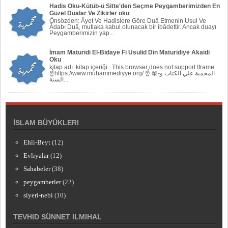
Hadis Oku-Kütüb-ü Sitte'den Seçme Peygamberimizden En
Güzel Dualar Ve Zikirler oku
Önsözden: Âyet Ve Hadislere Göre Duâ Etmenin Usul Ve
Âdabı Duâ, mutlaka kabul olunacak bir ibâdettir. Ancak duayı
Peygamberi­mizin yap...
İmam Maturidi El-Bidaye Fi Usulid Din Maturidiye Akaidi
Oku
kitap adı kitap içeriği This browser does not support Iframe
☝https://www.muhammediyye.org/ ☝ 📖-المحمية علي الكتاب و
السنة...
İSLAM BÜYÜKLERI
Ehli-Beyt
(12)
Evliyalar
(12)
Sahabeler
(38)
peygamberler
(22)
siyeri-nebi
(10)
TEVHID SÜNNET ILMIHAL