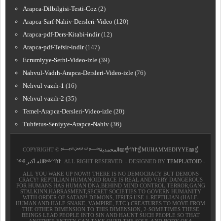
Arapca-Dilbilgisi-Testi-Coz
(2)
Arapca-Sarf-Nahiv-Dersleri-Video
(120)
Arapca-pdf-Ders-Kitabi-indir
(12)
Arapca-pdf-Tefsir-indir
(147)
Ecrumiyye-Serhi-Video-izle
(39)
Nahvul-Vadıh-Arapca-Dersleri-Video-izle
(76)
Nehvul vazıh-1
(16)
Nehvul vazıh-2
(35)
Temel-Arapca-Dersleri-Video-izle
(20)
Tuhfetus-Seniyye-Arapca-Nahiv
(36)
COPYRIGHT ©
﷽𐰃𐰠𐰯☝📖المحمدية☝MUHAMMEDIYYE📖☝
𐰃𐰠𐰯༺الله أكبر ༻
. ALL RIGHT RESERVED. - DESIGNED BY
TEMPLATOID
-
ALL YOU WAKE UP NOW!! THERE IS NO DEMOCRACY BUT DEMONS
CRACY! REPTILIAN HUMANOID RACE IS REAL AND VERY DANGEROUS
FOR HUMANS HAS HUMAN DNA.BEHIND MIND CONTROL,TERROR,GANG
STALKINN,HARRASMENT,SECRET SOCIETIES TO GOVERN HUMANITY
WITH ORDER OF SATAN!! DEMONS, IFRITS USE 1-REPTILIAN (HALF-
HUMAN AND HALF-SNAKE, VAMPIRE, ETC.) CREATURES TO MOVE FROM
THE OTHER DIMENSION TO THIS DIMENSION, 2-SOMETIMES THESE
BEINGS LEAD PEOPLE INTO SIN AND HAUNT SUCH PEOPLE SO THAT
ANOTHER ENTITY CAN TAKE OVER THE SOUL AND BODY OF A