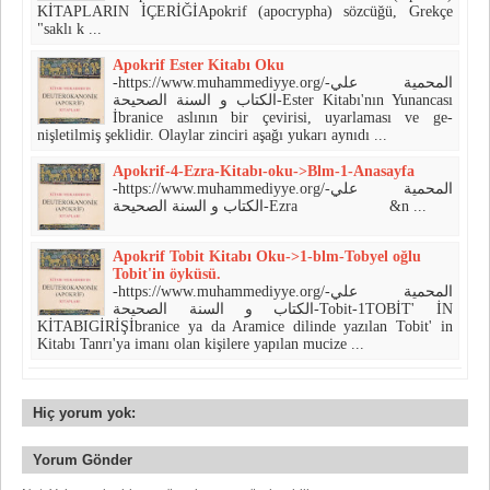
KİTAPLARIN İÇERİĞİApokrif (apocrypha) sözcüğü, Grekçe
"saklı k ...
Apokrif Ester Kitabı Oku
-https://www.muhammediyye.org/-المحمية علي
الكتاب و السنة الصحيحة-Ester Kitabı'nın Yunancası
İbranice aslının bir çevirisi, uyarlaması ve ge­
nişletilmiş şeklidir. Olaylar zinciri aşağı yukarı aynıdı ...
Apokrif-4-Ezra-Kitabı-oku->Blm-1-Anasayfa
-https://www.muhammediyye.org/-المحمية علي
الكتاب و السنة الصحيحة-Ezra &n ...
Apokrif Tobit Kitabı Oku->1-blm-Tobyel oğlu
Tobit'in öyküsü.
-https://www.muhammediyye.org/-المحمية علي
الكتاب و السنة الصحيحة-Tobit-1TOBİT' İN
KİTABIGİRİŞİbranice ya da Aramice dilinde yazılan Tobit' in
Kitabı Tanrı'ya imanı olan kişilere yapılan mucize ...
Hiç yorum yok:
Yorum Gönder