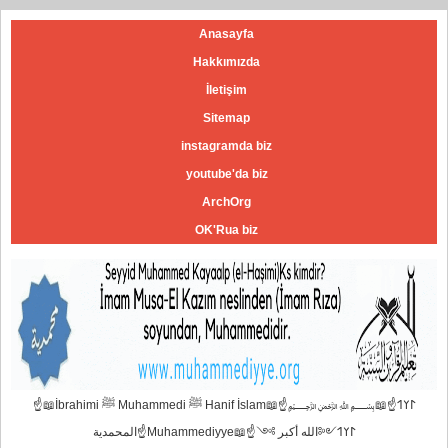
Anasayfa
Hakkımızda
İletişim
Sitemap
instagramda biz
youtube'da biz
ArchOrg
OK'Rua biz
☝📖İbrahimi ﷺ Muhammedi ﷺ Hanif İslam📖☝﷽𐰃𐰠𐰯☝📖
المحمدية☝Muhammediyye📖☝𐰃𐰠𐰯༺الله أكبر ༻