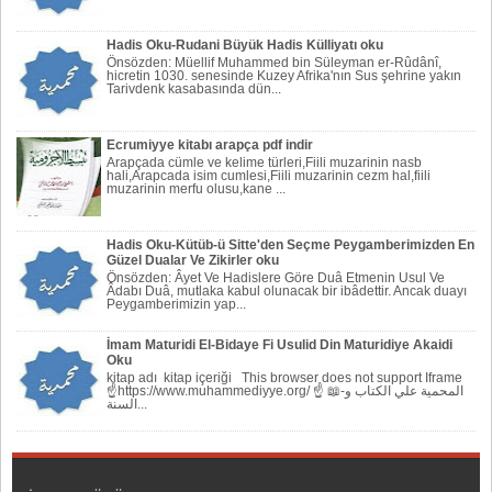
Hadis Oku-Rudani Büyük Hadis Külliyatı oku
Önsözden: Müellif Muhammed bin Süleyman er-Rûdânî,
hicretin 1030. senesinde Kuzey Afrika'nın Sus şehrine yakın
Tarivdenk kasabasında dün...
Ecrumiyye kitabı arapça pdf indir
Arapçada cümle ve kelime türleri,Fiili muzarinin nasb
hali,Arapcada isim cumlesi,Fiili muzarinin cezm hal,fiili
muzarinin merfu olusu,kane ...
Hadis Oku-Kütüb-ü Sitte'den Seçme Peygamberimizden En
Güzel Dualar Ve Zikirler oku
Önsözden: Âyet Ve Hadislere Göre Duâ Etmenin Usul Ve
Âdabı Duâ, mutlaka kabul olunacak bir ibâdettir. Ancak duayı
Peygamberi­mizin yap...
İmam Maturidi El-Bidaye Fi Usulid Din Maturidiye Akaidi
Oku
kitap adı kitap içeriği This browser does not support Iframe
☝https://www.muhammediyye.org/ ☝ 📖-المحمية علي الكتاب و
السنة...