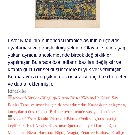
Ester Kitabı'nın Yunancası İbranice aslının bir çevirisi,
uyarlaması ve ge­nişletilmiş şeklidir. Olaylar zinciri aşağı
yukarı aynıdır, ancak metinde birçok
değişiklikler
yapılmıştır. Bu arada özel adların bazıları değişiktir ve
kitapta güçlü dinsel düşüncelere büyük yer verilmiştir.
Kitaba ayrıca değişik olarak önsöz, sonuç, bazı belgeler
ve dualar eklenmiştir.
İçindekiler:
Apokrif-Sirakın-Bilgeligi-Kitabı-Oku->25-blm-Üç Güzel Şey
Bunlar Tanrı ve insanlar için de sevindiricidir: Kardeşlerin anlaşması,
komşuların dost olması, Birlikte uyum içinde yaşayan karı koca.
Apokrif-Ester-Kitabı-Oku>>-1-Blm->>Yedinci gün şarap içip
keyifle­nen Kral Artakserkses buyruğunda olan yedi harem ağası
Mehuman, Bizta, Harvona, Bigta, Avagta, Zetar ve Karkas'a Kraliçe