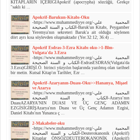
KİTAPLARIN İÇERİĞİApokrif (apocrypha) sözcüğü, Grekçe
"saklı ki ...
Apokrif-Barukun-Kitabı-Oku
-https://www.muhammediyye.org/-المحمية علي
الكتاب و السنة الصحيحة-Baruk'un Kitabı, Peygamber
Yeremya'nın sekreteri Baruk'a ait olduğu söylenen
dört ayrı kısa söylevden oluşmaktadır (Yer.32:12; 36:4) ...
Apokrif Esdras-3-Ezra Kitabı oku->1-Blm-
Vulgata'da 3.Ezra
-https://www.muhammediyye.org/-المحمية علي
الكتاب و السنة الصحيحة-EsdrasESDRAS(Vulgata'da
3.Ezra)GİRİŞİ.Ö. birinci yüzyılın başlarında yazılmış olan tarihsel
bir metin. Kutsal Kitap'ın Tarihler, Ezr ...
Apokrif-Azaryanın-Duası-Oku>>Hananya, Mişael
ve Azarya
-https://www.muhammediyye.org/-المحمية علي
الكتاب و السنة الصحيحة-Azarya’nın
DuasıAZARYA'NIN DUASI VE ÜÇ GENÇ ADAMIN
EZGİSİGİRİŞAzarya'nın Duası ve Üç Genç Adamın Ezgisi,
Daniel Kitabı'nın Yunanca ç ...
2-Makabeler-oku
-https://www.muhammediyye.org/-المحمية علي
الكتاب و السنة الصحيحة-Deuterokanonik (Apokrif)
Kitaplar ÖNSÖZDEUTEROKANONİK (Apokrif)