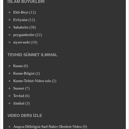
İSLAM BÜYÜKLERI
Ehli-Beyt
(12)
Evliyalar
(12)
Sahabeler
(38)
peygamberler
(22)
siyeri-nebi
(10)
TEVHID SÜNNET ILMIHAL
Kuran
(6)
Kuran-Bilgisi
(2)
Kuran-Tefsiri-Video-izle
(2)
Sunnet
(7)
Tevhid
(6)
ilmihal
(3)
VIDEO DERS İZLE
Arapca-Dilbilgisi-Sarf-Nahiv-Dersleri-Video
(9)