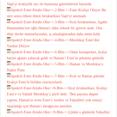
Vaşti'yi kraliçelik tacı ile hu­zuruna getirmelerini buyurdu.
Apokrif-Ester-Kitabı-Oku>>-2-Blm->>Ester Kraliçe Oluyor Bir
süre sonra öfkesi dinen Artakserkses Vaşti'yi anımsadı.
Apokrif-Ester-Kitabı-Oku>>-3-Blm->>Kral Artakserkses, Agaklı
Hammedata'nın oğ­lu Haman'ı daha yüksek bir göreve atadı. Onu
öbür devlet memurların­dan, iş arkadaşlarından daha üstün kıl­dı.
Apokrif-Ester-Kitabı-Oku>>-4-Blm->>Mordekay Ester'den
Yardım Diliyor
Apokrif-Ester-Kitabı-Oku>>-6-Blm->>Onlar konuşurken, kralın
harem ağaları çabucak geldi ve Haman'ı Es­ter'in şölenine götürdü.
Apokrif-Ester-Kitabı-Oku>>-5-Blm->>Haman 'ın Mordekay'a
İlişkin Planı
Apokrif-Ester-Kitabı-Oku>>-7-Blm->>Kral ve Haman şölende
Kraliçe Ester'le birlikte oturuyorlardı.
Apokrif-Ester-Kitabı-Oku>>8-Blm->>Kral Artakserkses, Kraliçe
Ester'e ve Yahudi Mordekay'a şöyle dedi: "Ben payıma düşeni
yaptım, Haman'ın evini Ester'e verdim ve Yahudileri yok etme­yi
tasarladığı için Haman'ı darağacına astırdım.
Apokrif-Ester-Kitabı-Oku>>9-Blm->>Çünkü o günlerde Yahudiler