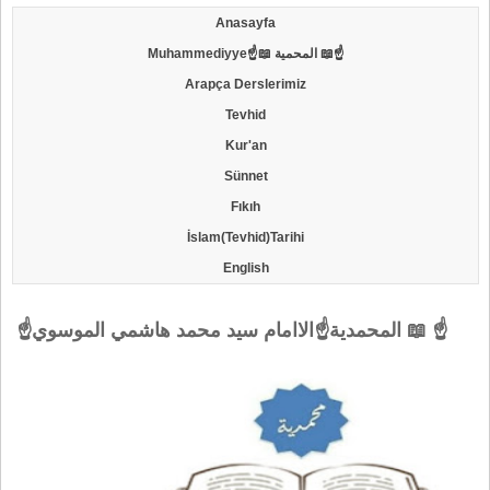
Anasayfa
Muhammediyye☝📖 المحمية 📖☝
Arapça Derslerimiz
Tevhid
Kur'an
Sünnet
Fıkıh
İslam(Tevhid)Tarihi
English
☝المحمدية☝الاامام سيد محمد هاشمي الموسوي 📖 ☝