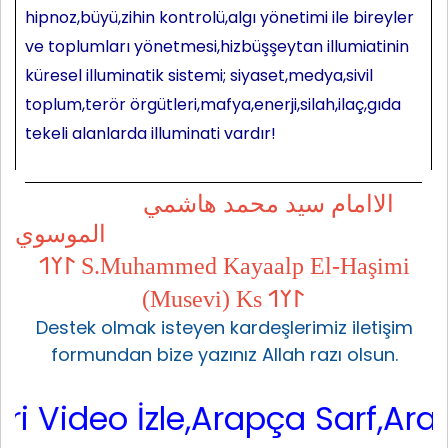
hipnoz,büyü,zihin kontrolü,algı yönetimi ile bireyler
ve toplumları yönetmesi,hizbüşşeytan illumiatinin
küresel illuminatik sistemi; siyaset,medya,sivil
toplum,terör örgütleri,mafya,enerji,silah,ilaç,gıda
tekeli alanlarda illuminati vardır!
الاامام سيد محمد هاشمي
الموسوي
𐰃𐰠𐰯 S.Muhammed Kayaalp El-Haşimi
(Musevi) Ks 𐰃𐰠𐰯
Destek olmak isteyen kardeşlerimiz iletişim
formundan bize yazınız Allah razı olsun.
ideo İzle,Arapça Sarf,Arapça N