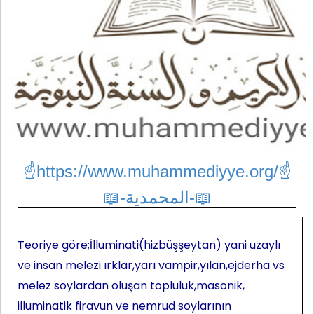
☝https://www.muhammediyye.org/
☝
📖-المحمدية-📖
Teoriye göre;İlluminati(hizbüşşeytan) yani uzaylı
ve insan melezi ırklar,yarı vampir,yılan,ejderha vs
melez soylardan oluşan topluluk,masonik,
illuminatik firavun ve nemrud soylarının