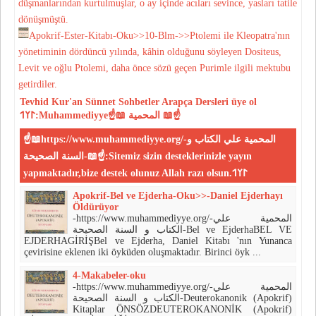
düşmanlarından kurtulmuşlar, o ay içinde acıları se­vince, yasları tatile
dönüşmüştü.
Apokrif-Ester-Kitabı-Oku>>10-Blm->>Ptolemi ile Kleopatra'nın
yöneti­minin dördüncü yılında, kâhin oldu­ğunu söyleyen Dositeus,
Levit ve oğlu Ptolemi, daha önce sözü geçen Purimle ilgili mektubu
getirdiler.
Tevhid
Kur'an
Sünnet
Sohbetler
Arapça Dersleri
üye ol
𐰃𐰠𐰯:Muhammediyye☝📖 المحمية 📖☝
☝📖https://www.muhammediyye.org/-المحمية علي الكتاب و
السنة الصحيحة-📖☝:Sitemiz sizin desteklerinizle yayın
yapmaktadır,bize destek olunuz Allah razı olsun.𐰃𐰠𐰯
Apokrif-Bel ve Ejderha-Oku>>-Daniel Ejderhayı
Öldürüyor
-https://www.muhammediyye.org/-المحمية علي
الكتاب و السنة الصحيحة-Bel ve EjderhaBEL VE
EJDERHAGİRİŞBel ve Ejderha, Daniel Kitabı 'nın Yunanca
çevirisine eklenen iki öyküden oluşmaktadır. Birinci öyk ...
4-Makabeler-oku
-https://www.muhammediyye.org/-المحمية علي
الكتاب و السنة الصحيحة-Deuterokanonik (Apokrif)
Kitaplar ÖNSÖZDEUTEROKANONİK (Apokrif)