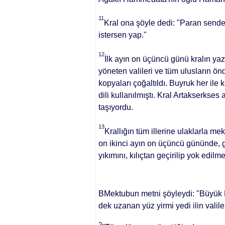
11
Kral ona şöyle de­di: "Paran sende
istersen yap."
12
İlk ayın on üçüncü günü kralın yazma
yöneten valileri ve tüm ulusların ön
kopyala­rı çoğaltıldı. Buyruk her ile 
dili kullanılmıştı. Kral Artakserks
taşıyordu.
13
Kral­lığın tüm illerine ulaklarla m
on ikinci ayın on üçüncü gü­nünde, 
yıkımını, kılıçtan geçirilip yok edil
BMektubun metni şöyleydi: "Büyük K
dek uza­nan yüz yirmi yedi ilin vali
2