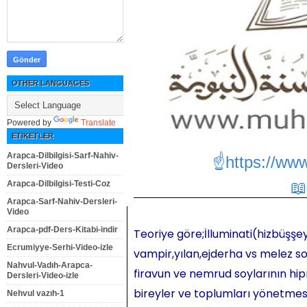
OTHER LANGUAGES
Powered by
Translate
ETIKETLER
Arapca-Dilbilgisi-Sarf-Nahiv-
☝https://ww
Dersleri-Video
Arapca-Dilbilgisi-Testi-Coz
Arapca-Sarf-Nahiv-Dersleri-
Video
Arapca-pdf-Ders-Kitabi-indir
Teoriye göre;İlluminati(hizbüşşey
Ecrumiyye-Serhi-Video-izle
vampir,yılan,ejderha vs melez so
Nahvul-Vadıh-Arapca-
firavun ve nemrud soylarının hipn
Dersleri-Video-izle
bireyler ve toplumları yönetmesi,
Nehvul vazıh-1