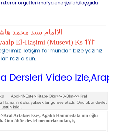
m,terör örgütleri,mafya,enerji,silah,ilaç,gıda
الاامام سيد محمد ها
𐰃𐰠𐰯 S.Muhammed Kayaalp El-Haşimi (Musevi) Ks 𐰃𐰠𐰯
şlerimiz iletişim formundan bize yazınız
llah razı olsun.
eri Video İzle,Arapça Sarf,Ara
Oku
Apokrif-Ester-Kitabı-Oku>>-3-Blm->>Kral
u Haman'ı daha yüksek bir göreve atadı. Onu öbür devlet
stün kıl­dı.
>Kral Artakserkses, Agaklı Hammedata'nın oğ­lu
ı. Onu öbür devlet memurların­dan, iş