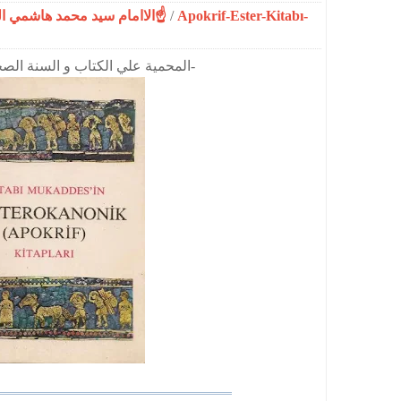
☝الاامام سيد محمد هاشمي الموسوي☝المحمدية☝
/
Apokrif-Ester-Kitabı-
-https://www.muhammediyye.org/-المحمية علي الكتاب و السنة الصحيحة-