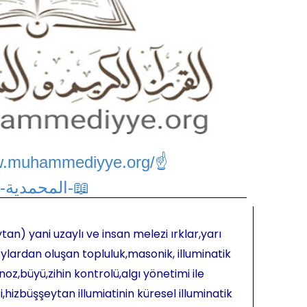
w.muhammediyye.org/
☝
📖-المحمدية-📖
tan) yani uzaylı ve insan melezi ırklar,yarı
ylardan oluşan topluluk,masonik, illuminatik
oz,büyü,zihin kontrolü,algı yönetimi ile
hizbüşşeytan illumiatinin küresel illuminatik