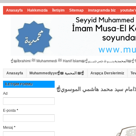
Anasayfa
Hakkımızda
İletişim
Sitemap
instagramda biz
youtube'
Anasayfa
Muhammediyye☝📖 المحمية 📖☝
Arapça Derslerimiz
Te
İLETIŞIM FORMU
Ad
E-posta
*
Mesaj
*