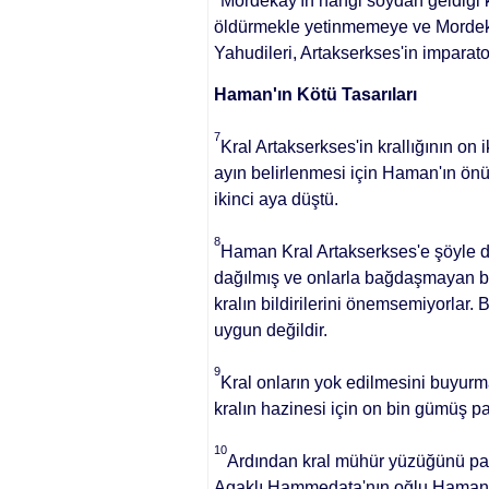
Mordekay'ın hangi soydan geldiği
öldürmekle yetinmemeye ve Mor­deka
Yahudileri, Artakserkses'in imparat
Haman'ın Kötü Tasarıları
7
Kral Artakserkses'in krallığının on 
ayın belirlenmesi için Haman'ın önün
ikinci aya düştü.
8
Haman Kral Artakserkses'e şöyle dedi
dağılmış ve onlarla bağ­daşmayan bir
kralın bil­dirilerini önemsemiyorlar.
uygun değildir.
9
Kral onların yok edil­mesini buyurma
kralın hazi­nesi için on bin gümüş 
10
Ardından kral mühür yüzüğünü par
Agaklı Hammedata'nın oğ­lu Haman'