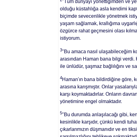
"Tüm dünyayı yönettiğimden ve ye
olduğu küstahlığa asla kendimi ka
biçimde seve­cenlikle yönetmek is
yaşam sağlamak, krallığıma uygarlığı
özgürce rahat geçmesini olası kıl­ma
istiyorum.
3
"Bu amaca nasıl ulaşabileceğim k
arasından Haman bana bilgi verdi. K
ile ünlüdür, şaşmaz bağlılığını ve sar
4
Haman'ın ba­na bildirdiğine göre, 
ara­sına karışmıştır. Onlar yasalarıyl
karşı koymaktadırlar. Onların davranı
yönetimine engel olmaktadır.
5
"Bu durumda anlaşılacağı gibi, kend
kesinlikle karşıdır, çünkü kendi tuha
çıkarlarımızın düş­manıdır ve en tiksi
sarsılmazlığını tehlikeye sokmaktadır