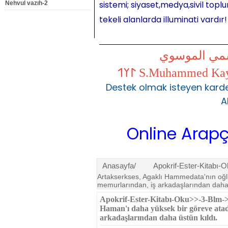
sistemi; siyaset,medya,sivil toplu
Nehvul vazıh-2
tekeli alanlarda illuminati vardır!
شمي الموسوي
Destek olmak isteyen karde
A
Online Arapça Dersl
Anasayfa/
Apokrif-Ester-Kitabı-
Artakserkses, Agaklı Hammedata'nın oğ­l
memurların­dan, iş arkadaşlarından daha ü
Apokrif-Ester-Kitabı-Oku>>-3-Blm->
Haman'ı daha yüksek bir göreve atad
arkadaşlarından daha üstün kıl­dı.