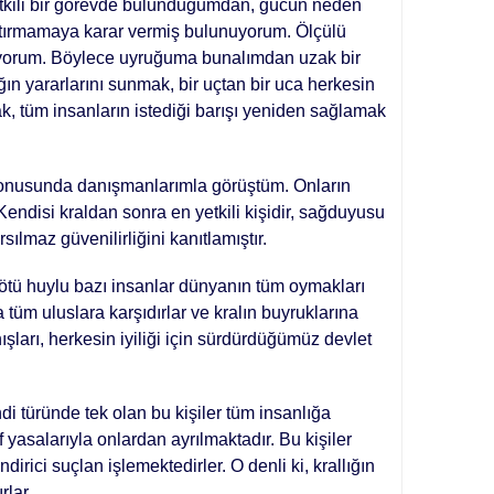
tkili bir görevde bulunduğumdan, gücün neden
ptırmamaya karar vermiş bulunuyorum. Ölçülü
tiyorum. Böylece uyruğuma bunalımdan uzak bir
n yararlarını sunmak, bir uçtan bir uca herke­sin
k, tüm insanların istediği barışı ye­niden sağlamak
onusunda danışmanlarımla görüş­tüm. Onların
endisi kraldan sonra en yetkili kişidir, sağduyusu
sılmaz güve­nilirliğini kanıtlamıştır.
kötü huylu bazı insanlar dünyanın tüm oymakları
a tüm uluslara karşıdırlar ve kralın buyruk­larına
şları, herkesin iyiliği için sür­dürdüğümüz devlet
i türünde tek olan bu kişiler tüm insanlığa
f yasalarıyla onlardan ayrılmaktadır. Bu kişiler
ndirici suçlan işlemektedirler. O denli ki, krallığın
­lar.