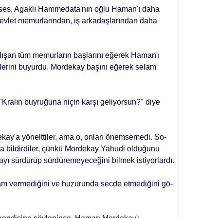
rkses, Agaklı Hammedata'nın oğ­lu Haman'ı daha
evlet memurların­dan, iş arkadaşlarından daha
­lışan tüm memurların başlarını eğerek Haman'ı
lerini buyurdu. Mordekay ba­şını eğerek selam
 "Kralın buyruğuna niçin karşı geliyor­sun?" diye
kay'a yöneltti­ler, ama o, onları önemsemedi. So­
'a bildirdiler, çünkü Mordekay Yahudi olduğunu
yı sürdürüp sürdüremeyece­ğini bilmek istiyorlardı.
m vermediği­ni ve huzurunda secde etmediğini gö­
.