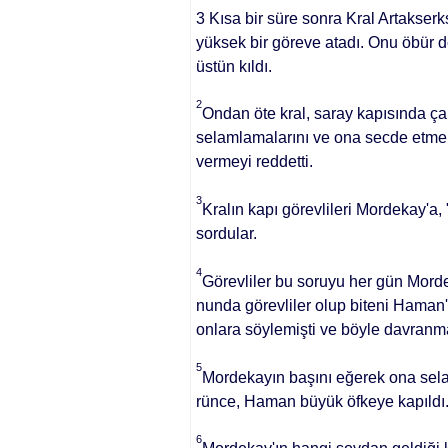
3 Kısa bir süre sonra Kral Artakse
yüksek bir göreve atadı. Onu öbür d
üstün kıl­dı.
2
Ondan öte kral, saray kapısında ça
selamlamalarını ve ona sec­de etme
vermeyi reddetti.
3
Kralın kapı görevlileri Mordekay'a,
sordular.
4
Görevliler bu soruyu her gün Morde
nunda görevliler olup biteni Haman
onlara söylemişti ve böyle davranma
5
Mordekayın başını eğerek ona sela
rünce, Haman büyük öfkeye kapıldı
6