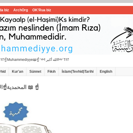
da biz
ArchOrg
OK'Rua biz
☝📖İbrahimi ﷺ Muhammedi ﷺ Hanif İslam📖☝﷽𐰃𐰠𐰯☝📖المحمدية☝Muhammediyye📖☝𐰃𐰠𐰯༺الله أكبر ༻
vhid
Kur'an
Sünnet
Fıkıh
İslam(Tevhid)Tarihi
English
☝المحمدية☝الاامام سيد محمد هاشمي الموسوي 📖 ☝