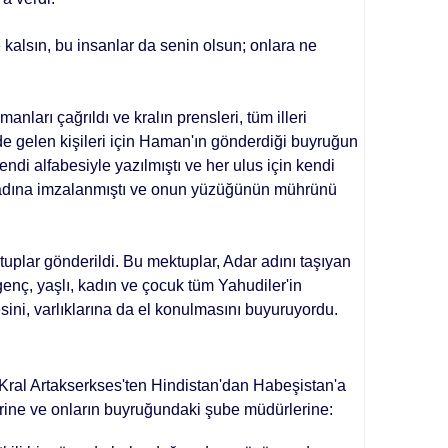
 kalsın, bu insanlar da senin olsun; onlara ne
nları çağrıldı ve kralın prensle­ri, tüm illeri
de gelen kişileri için Ha­man'ın gönderdiği buyruğun
kendi al­fabesiyle yazılmıştı ve her ulus için kendi
es adına imzalanmıştı ve onun yüzüğünün mührünü
ektuplar gönderildi. Bu mektuplar, Adar adını taşıyan
genç, yaşlı, kadın ve çocuk tüm Yahudiler'in
mesini, varlıklarına da el konulmasını buyuruyordu.
ral Artakserkses'ten Hindistan'dan Habeşistan'a
lerine ve onların buyruğundaki şube müdürle­rine: