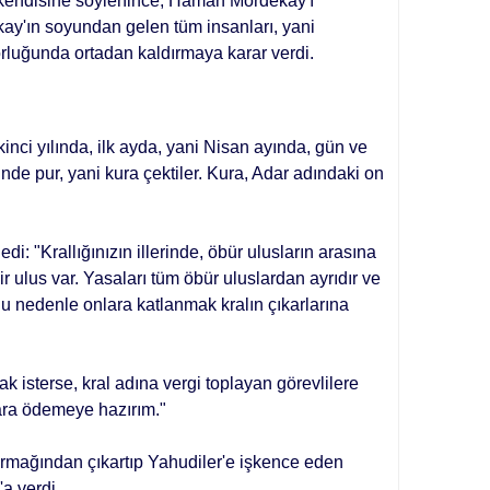
 kendisine söylenince, Haman Mordekay'ı
y'ın soyundan gelen tüm insanla­rı, yani
orluğunda ortadan kaldırmaya karar verdi.
ikinci yılında, ilk ayda, yani Nisan ayında, gün ve
de pur, yani kura çek­tiler. Kura, Adar adındaki on
: "Krallığınızın illerinde, öbür ulus­ların arasına
 ulus var. Yasaları tüm öbür uluslardan ayrıdır ve
 Bu nedenle onlara katlanmak kralın çıkarlarına
k isterse, kral adına vergi toplayan görevlilere
para ödemeye hazırım."
mağından çıkartıp Yahudiler'e iş­kence eden
a verdi.