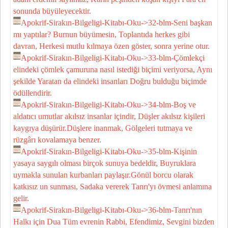
sonunda büyüleyecektir.
Apokrif-Sirakın-Bilgeligi-Kitabı-Oku->32-blm-Seni başkan
mı yaptılar? Burnun büyümesin, Toplantıda herkes gibi
davran, Herkesi mutlu kılmaya özen göster, sonra yerine otur.
Apokrif-Sirakın-Bilgeligi-Kitabı-Oku->33-blm-Çömlekçi
elindeki çömlek çamuruna nasıl istediği biçimi veriyorsa, Aynı
şekilde Yaratan da elindeki insanları Doğru bulduğu biçimde
ödüllendirir.
Apokrif-Sirakın-Bilgeligi-Kitabı-Oku->34-blm-Boş ve
aldatıcı umutlar akılsız insanlar içindir, Düşler akılsız kişileri
kaygıya düşürür.Düşlere inanmak, Gölgeleri tutmaya ve
rüzgârı kovalamaya benzer.
Apokrif-Sirakın-Bilgeligi-Kitabı-Oku->35-blm-Kişinin
yasaya saygılı olması birçok sunuya bedeldir, Buyruklara
uymakla sunulan kurbanları paylaşır.Gönül borcu olarak
katkısız un sunması, Sadaka vererek Tanrı'yı övmesi anlamına
gelir.
Apokrif-Sirakın-Bilgeligi-Kitabı-Oku->36-blm-Tanrı'nın
Halkı için Dua Tüm evrenin Rabbi, Efendimiz, Sevgini bizden