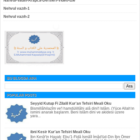
Nahvul-Vadıh-Arapca-Dersleri-Video-izle
Nehvul vazıh-1
Nehvul vazıh-2
BU BLOGDA ARA
POPULAR POSTS
Seyyid Kutup Fi Zilalil Kur'an Tefsiri Meali Oku
Bismillâhilazîm ve'l hamdülillâhi alâ dini'l Islâm. (Yüce Allah'ın
ismini anarak başlarım. Beni Islâm dini ve akidesi üzere
yara...
ibni Kesir Kur'an Tefsiri Meali Oku
İbn Kesîr'in Hayatı: Ebu'1-Fidâ İsmâîl İmâd'üd-Din İbn Ömer