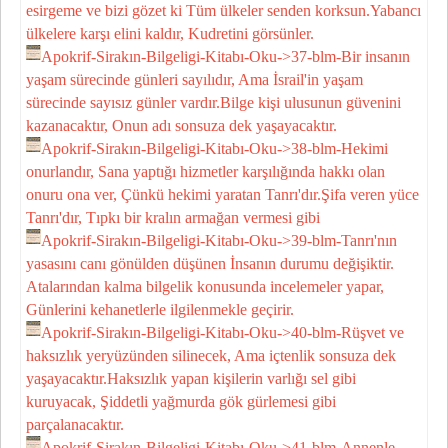
esirgeme ve bizi gözet ki Tüm ülkeler senden korksun.Yabancı
ülkelere karşı elini kaldır, Kudretini görsünler.
Apokrif-Sirakın-Bilgeligi-Kitabı-Oku->37-blm-Bir insanın
yaşam sürecinde günleri sayılıdır, Ama İsrail'in yaşam
sürecinde sayısız günler vardır.Bilge kişi ulusunun güvenini
kazanacaktır, Onun adı sonsuza dek yaşayacaktır.
Apokrif-Sirakın-Bilgeligi-Kitabı-Oku->38-blm-Hekimi
onurlandır, Sana yaptığı hizmetler karşılığında hakkı olan
onuru ona ver, Çünkü hekimi yaratan Tanrı'dır.Şifa veren yüce
Tanrı'dır, Tıpkı bir kralın armağan vermesi gibi
Apokrif-Sirakın-Bilgeligi-Kitabı-Oku->39-blm-Tanrı'nın
yasasını canı gönülden düşünen İnsanın durumu değişiktir.
Atalarından kalma bilgelik konusunda incelemeler yapar,
Günlerini kehanetlerle ilgilenmekle geçirir.
Apokrif-Sirakın-Bilgeligi-Kitabı-Oku->40-blm-Rüşvet ve
haksızlık yeryüzünden silinecek, Ama içtenlik sonsuza dek
yaşayacaktır.Haksızlık yapan kişilerin varlığı sel gibi
kuruyacak, Şiddetli yağmurda gök gürlemesi gibi
parçalanacaktır.
Apokrif-Sirakın-Bilgeligi-Kitabı-Oku->41-blm-Annenle