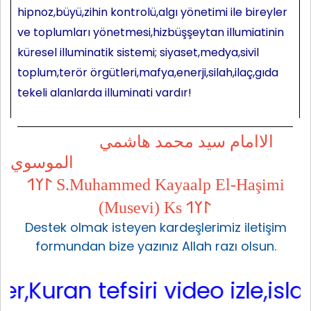
hipnoz,büyü,zihin kontrolü,algı yönetimi ile bireyler
ve toplumları yönetmesi,hizbüşşeytan illumiatinin
küresel illuminatik sistemi; siyaset,medya,sivil
toplum,terör örgütleri,mafya,enerji,silah,ilaç,gıda
tekeli alanlarda illuminati vardır!
الاامام سيد محمد هاشمي
الموسوي
𐰃𐰠𐰯 S.Muhammed Kayaalp El-Haşimi
(Musevi) Ks 𐰃𐰠𐰯
Destek olmak isteyen kardeşlerimiz iletişim
formundan bize yazınız Allah razı olsun.
ran tefsiri video izle,islami 