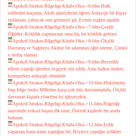
Apokrif-Sirakın-Bilgeligi-Kitabı-Oku->6-blm-Halk
sohbetini kaçırma, Akıllı atasözlerini öğren.Anlayışlı bir kişiye
rastlarsan, çabucak onu görmeye git, Evinin eşiğini aşındır.
Apokrif-Sirakın-Bilgeligi-Kitabı-Oku->7-blm-Çeşitli
Öğütler.-Kötülük yapmazsan sana hiç bir kötülük gelmez
Apokrif-Sirakın-Bilgeligi-Kitabı-Oku->8-blm-Ölçülü
Davranış ve Sağduyu.Akılsız bir adamdan öğüt isteme, Çünkü
o sırdaş olamaz.
Apokrif-Sirakın-Bilgeligi-Kitabı-Oku->9-blm-Becerikli
ellerin yaptığı işlerden övgüyle söz edilir, Ama halkın önderi,
konuşurken anlayışlı olmalıdır
Apokrif-Sirakın-Bilgeligi-Kitabı-Oku->10-blm-Hükümetin
başı bilge önder Milletine karşı çok titiz davranmalıdır, Ölçülü
davranan kişinin yönetimi iyi işleyecektir.
Apokrif-Sirakın-Bilgeligi-Kitabı-Oku->11-blm-Bilgeliği
sayesinde yoksul başını dik tutar, Önemli kişilerle bir arada
bulunur.
Apokrif-Sirakın-Bilgeligi-Kitabı-Oku->12-blm-İyilik
yaparsan bunu kime yaptığını bil, Böylece yaptığın iyilikler