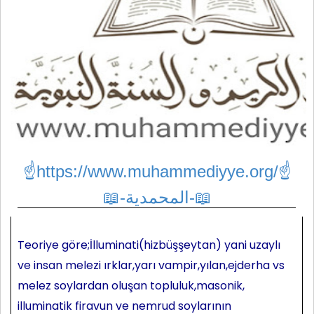
☝https://www.muhammediyye.org/
☝
📖-المحمدية-📖
Teoriye göre;İlluminati(hizbüşşeytan) yani uzaylı
ve insan melezi ırklar,yarı vampir,yılan,ejderha vs
melez soylardan oluşan topluluk,masonik,
illuminatik firavun ve nemrud soylarının