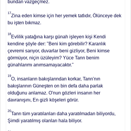
bundan vazgeçmez.
17
Zina eden kimse için her yemek tatlıdır, Ölünceye dek
bu işten bıkmaz.
18
Evlilik yatağına karşı günah işleyen kişi Kendi
kendine şöyle der: "Beni kim görebilir? Karanlık
çevremi sarıyor, duvarlar beni gizliyor, Beni kimse
görmüyor, niçin üzüleyim? Yüce Tanrı benim
günahlarımı anımsamayacaktır."
19
O, insanların bakışlarından korkar, Tanrı'nın
bakışlarının Güneşten on bin defa daha parlak
olduğunu anlamaz. O'nun gözleri insanın her
davranışını, En gizli köşeleri görür.
20
Tanrı tüm yaratılanları daha yaratılmadan biliyordu,
Şimdi yaratılmış olanları hala biliyor.