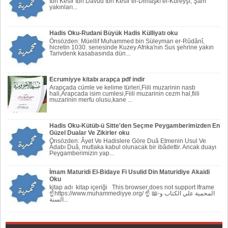
İbn Kesîr İbn Dâvûd îbn Kesîr el-Dimaşkî el-Kureyşî, Şam
yakınları...
Hadis Oku-Rudani Büyük Hadis Külliyatı oku
Önsözden: Müellif Muhammed bin Süleyman er-Rûdânî,
hicretin 1030. senesinde Kuzey Afrika'nın Sus şehrine yakın
Tarivdenk kasabasında dün...
Ecrumiyye kitabı arapça pdf indir
Arapçada cümle ve kelime türleri,Fiili muzarinin nasb
hali,Arapcada isim cumlesi,Fiili muzarinin cezm hal,fiili
muzarinin merfu olusu,kane ...
Hadis Oku-Kütüb-ü Sitte'den Seçme Peygamberimizden En
Güzel Dualar Ve Zikirler oku
Önsözden: Âyet Ve Hadislere Göre Duâ Etmenin Usul Ve
Âdabı Duâ, mutlaka kabul olunacak bir ibâdettir. Ancak duayı
Peygamberi­mizin yap...
İmam Maturidi El-Bidaye Fi Usulid Din Maturidiye Akaidi
Oku
kitap adı kitap içeriği This browser does not support Iframe
☝https://www.muhammediyye.org/ ☝ 📖-المحمية علي الكتاب و
السنة...