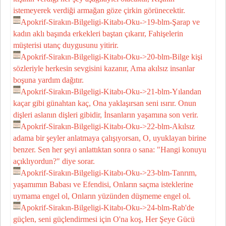
istemeyerek verdiği armağan göze çirkin görünecektir.
Apokrif-Sirakın-Bilgeligi-Kitabı-Oku->19-blm-Şarap ve
kadın aklı başında erkekleri baştan çıkarır, Fahişelerin
müşterisi utanç duygusunu yitirir.
Apokrif-Sirakın-Bilgeligi-Kitabı-Oku->20-blm-Bilge kişi
sözleriyle herkesin sevgisini kazanır, Ama akılsız insanlar
boşuna yardım dağıtır.
Apokrif-Sirakın-Bilgeligi-Kitabı-Oku->21-blm-Yılandan
kaçar gibi günahtan kaç, Ona yaklaşırsan seni ısırır. Onun
dişleri aslanın dişleri gibidir, İnsanların yaşamına son verir.
Apokrif-Sirakın-Bilgeligi-Kitabı-Oku->22-blm-Akılsız
adama bir şeyler anlatmaya çalışıyorsan, O, uyuklayan birine
benzer. Sen her şeyi anlattıktan sonra o sana: "Hangi konuyu
açıklıyordun?" diye sorar.
Apokrif-Sirakın-Bilgeligi-Kitabı-Oku->23-blm-Tanrım,
yaşamımın Babası ve Efendisi, Onların saçma isteklerine
uymama engel ol, Onların yüzünden düşmeme engel ol.
Apokrif-Sirakın-Bilgeligi-Kitabı-Oku->24-blm-Rab'de
güçlen, seni güçlendirmesi için O'na koş, Her Şeye Gücü