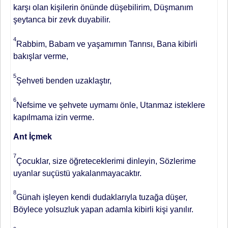
karşı olan kişilerin önünde düşebilirim, Düşmanım
şeytanca bir zevk duyabilir.
4
Rabbim, Babam ve yaşamımın Tanrısı, Bana kibirli
bakışlar verme,
5
Şehveti benden uzaklaştır,
6
Nefsime ve şehvete uymamı önle, Utanmaz isteklere
kapılmama izin verme.
Ant İçmek
7
Çocuklar, size öğreteceklerimi dinleyin, Sözlerime
uyanlar suçüstü yakalanmayacaktır.
8
Günah işleyen kendi dudaklarıyla tuzağa düşer,
Böylece yolsuzluk yapan adamla kibirli kişi yanılır.