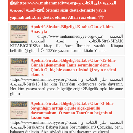
☝📖https://www.muhammediyye.org/-المحمية علي الكتاب و
السنة الصحيحة-📖☝:Sitemiz sizin desteklerinizle yayın
yapmaktadır,bize destek olunuz Allah razı olsun.𐰃𐰠𐰯
Apokrif-Sirakın-Bilgeligi-Kitabı-Oku->1-blm-
Anasayfa
-https://www.muhammediyye.org/-المحمية علي
الكتاب و السنة الصحيحة-SirakSİRAK
KİTABIGİRİŞBu kitap ilk önce İbranice yazıldı. Kitapta
belirtildiği gibi, İ.Ö. 132'de ya­zarın torunu kitabı Yunanc ...
Apokrif-Sirakın-Bilgeligi-Kitabı-Oku->15-blm-
Günah işlememden Tanrı sorumludur deme,
Çünkü O, hiç bir zaman tiksindiği şeyin nedeni
olamaz.
-https://www.muhammediyye.org/-المحمية علي الكتاب و السنة
الصحيحة-Sirak15 Her kim Tanrı'dan korkuyorsa öyle davranır,
Her kim yasaya sarılıyorsa bilgeliğe erişir.2Bilgelik tıpkı bir anne
gibi o ...
Apokrif-Sirakın-Bilgeligi-Kitabı-Oku->3-blm-
Saygınlığın arttığı ölçüde alçakgönüllü
davranmalısın, O zaman Tanrı'nın beğenisini
kazanırsın.
-https://www.muhammediyye.org/-المحمية علي الكتاب و السنة
الصحيحة-SirakAnne Babaya Karşı Sorumluluklar3 Çocuklar, beni,
babanızı dinleyin, Size söylediğim gibi davranın ve güvenl ...