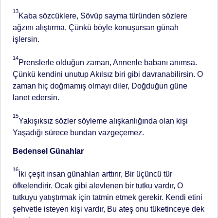
13
Kaba sözcüklere, Sövüp sayma türünden sözlere
ağzını alıştırma, Çünkü böyle konuşursan günah
işlersin.
14
Prenslerle olduğun zaman, Annenle babanı anımsa.
Çünkü kendini unutup Akılsız biri gibi davranabilirsin. O
zaman hiç doğmamış olmayı diler, Doğduğun güne
lanet edersin.
15
Yakışıksız sözler söyleme alışkanlığında olan kişi
Yaşadığı sürece bundan vazgeçemez.
Bedensel Günahlar
16
İki çeşit insan günahları arttırır, Bir üçüncü tür
öfkelendirir. Ocak gibi alevlenen bir tutku vardır, O
tutkuyu yatıştırmak için tatmin etmek gerekir. Kendi etini
şehvetle isteyen kişi vardır, Bu ateş onu tüketinceye dek