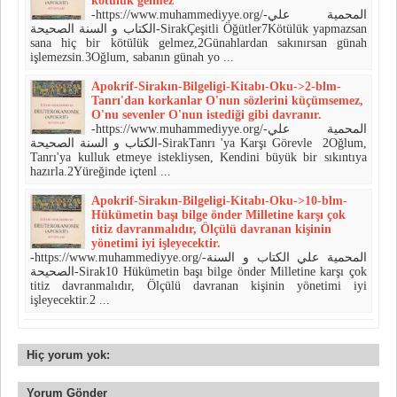
kötülük gelmez
-https://www.muhammediyye.org/-المحمية علي
الكتاب و السنة الصحيحة-SirakÇeşitli Öğütler7Kötülük yapmazsan
sana hiç bir kötülük gelmez,2Günahlardan sakınırsan günah
işlemezsin.3Oğlum, sabanın günah yo ...
Apokrif-Sirakın-Bilgeligi-Kitabı-Oku->2-blm-
Tanrı'dan korkanlar O'nun sözlerini küçümsemez,
O'nu sevenler O'nun istediği gibi davranır.
-https://www.muhammediyye.org/-المحمية علي
الكتاب و السنة الصحيحة-SirakTanrı 'ya Karşı Görevle 2Oğlum,
Tanrı'ya kulluk etmeye istekliysen, Kendini büyük bir sıkıntıya
hazırla.2Yüreğinde içtenl ...
Apokrif-Sirakın-Bilgeligi-Kitabı-Oku->10-blm-
Hükümetin başı bilge önder Milletine karşı çok
titiz davranmalıdır, Ölçülü davranan kişinin
yönetimi iyi işleyecektir.
-https://www.muhammediyye.org/-المحمية علي الكتاب و السنة
الصحيحة-Sirak10 Hükümetin başı bilge önder Milletine karşı çok
titiz davranmalıdır, Ölçülü davranan kişinin yönetimi iyi
işleyecektir.2 ...
Hiç yorum yok:
Yorum Gönder