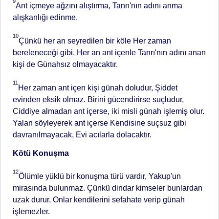
9
Ant içmeye ağzını alıştırma, Tanrı'nın adını anma
alışkanlığı edinme.
10
Çünkü her an seyredilen bir köle Her zaman
bereleneceği gibi, Her an ant içenle Tanrı'nın adını anan
kişi de Günahsız olmayacaktır.
11
Her zaman ant içen kişi günah doludur, Şiddet
evinden eksik olmaz. Birini gücendirirse suçludur,
Ciddiye almadan ant içerse, iki misli günah işlemiş olur.
Yalan söyleyerek ant içerse Kendisine suçsuz gibi
davranılmayacak, Evi acılarla dolacaktır.
Kötü Konuşma
12
Ölümle yüklü bir konuşma türü vardır, Yakup'un
mirasında bulunmaz. Çünkü dindar kimseler bunlardan
uzak durur, Onlar kendilerini sefahate verip günah
işlemezler.