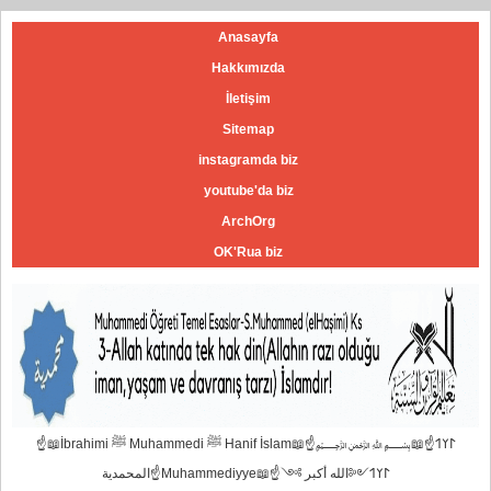
Anasayfa
Hakkımızda
İletişim
Sitemap
instagramda biz
youtube'da biz
ArchOrg
OK'Rua biz
☝📖İbrahimi ﷺ Muhammedi ﷺ Hanif İslam📖☝﷽𐰃𐰠𐰯☝📖
المحمدية☝Muhammediyye📖☝𐰃𐰠𐰯༺الله أكبر ༻