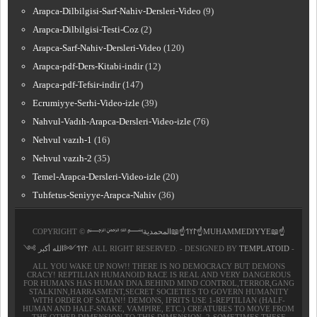
Arapca-Dilbilgisi-Sarf-Nahiv-Dersleri-Video
(9)
Arapca-Dilbilgisi-Testi-Coz
(2)
Arapca-Sarf-Nahiv-Dersleri-Video
(120)
Arapca-pdf-Ders-Kitabi-indir
(12)
Arapca-pdf-Tefsir-indir
(147)
Ecrumiyye-Serhi-Video-izle
(39)
Nahvul-Vadıh-Arapca-Dersleri-Video-izle
(76)
Nehvul vazıh-1
(16)
Nehvul vazıh-2
(35)
Temel-Arapca-Dersleri-Video-izle
(20)
Tuhfetus-Seniyye-Arapca-Nahiv
(36)
COPYRIGHT ©
﷽𐰃𐰠𐰯☝📖المحمدية☝MUHAMMEDIYYE📖☝
𐰃𐰠𐰯༺الله أكبر ༻
. ALL RIGHT RESERVED. - DESIGNED BY
TEMPLATOID
-
ALL YOU WAKE UP NOW!! THERE IS NO DEMOCRACY BUT DEMONS
CRACY! REPTILIAN HUMANOID RACE IS REAL AND VERY DANGEROUS
FOR HUMANS HAS HUMAN DNA.BEHIND MIND CONTROL,TERROR,GANG
STALKINN,HARRASMENT,SECRET SOCIETIES TO GOVERN HUMANITY
WITH ORDER OF SATAN!! DEMONS, IFRITS USE 1-REPTILIAN (HALF-
HUMAN AND HALF-SNAKE, VAMPIRE, ETC.) CREATURES TO MOVE FROM
THE OTHER DIMENSION TO THIS DIMENSION, 2-SOMETIMES THESE