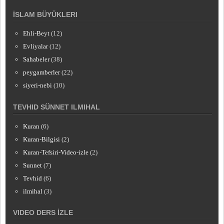
İSLAM BÜYÜKLERI
Ehli-Beyt
(12)
Evliyalar
(12)
Sahabeler
(38)
peygamberler
(22)
siyeri-nebi
(10)
TEVHID SÜNNET ILMIHAL
Kuran
(6)
Kuran-Bilgisi
(2)
Kuran-Tefsiri-Video-izle
(2)
Sunnet
(7)
Tevhid
(6)
ilmihal
(3)
VIDEO DERS İZLE