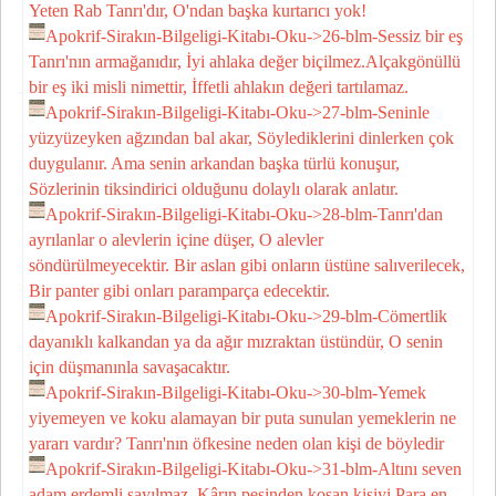
Yeten Rab Tanrı'dır, O'ndan başka kurtarıcı yok!
Apokrif-Sirakın-Bilgeligi-Kitabı-Oku->26-blm-Sessiz bir eş
Tanrı'nın armağanıdır, İyi ahlaka değer biçilmez.Alçakgönüllü
bir eş iki misli nimettir, İffetli ahlakın değeri tartılamaz.
Apokrif-Sirakın-Bilgeligi-Kitabı-Oku->27-blm-Seninle
yüzyüzeyken ağzından bal akar, Söylediklerini dinlerken çok
duygulanır. Ama senin arkandan başka türlü konuşur,
Sözlerinin tiksindirici olduğunu dolaylı olarak anlatır.
Apokrif-Sirakın-Bilgeligi-Kitabı-Oku->28-blm-Tanrı'dan
ayrılanlar o alevlerin içine düşer, O alevler
söndürülmeyecektir. Bir aslan gibi onların üstüne salıverilecek,
Bir panter gibi onları paramparça edecektir.
Apokrif-Sirakın-Bilgeligi-Kitabı-Oku->29-blm-Cömertlik
dayanıklı kalkandan ya da ağır mızraktan üstündür, O senin
için düşmanınla savaşacaktır.
Apokrif-Sirakın-Bilgeligi-Kitabı-Oku->30-blm-Yemek
yiyemeyen ve koku alamayan bir puta sunulan yemeklerin ne
yararı vardır? Tanrı'nın öfkesine neden olan kişi de böyledir
Apokrif-Sirakın-Bilgeligi-Kitabı-Oku->31-blm-Altını seven
adam erdemli sayılmaz, Kârın peşinden koşan kişiyi Para en