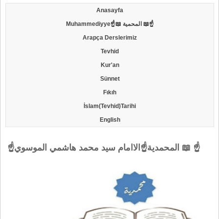
Anasayfa
Muhammediyye☝📖 المحمية 📖☝
Arapça Derslerimiz
Tevhid
Kur'an
Sünnet
Fıkıh
İslam(Tevhid)Tarihi
English
☝المحمدية☝الاامام سيد محمد هاشمي الموسوي 📖 ☝