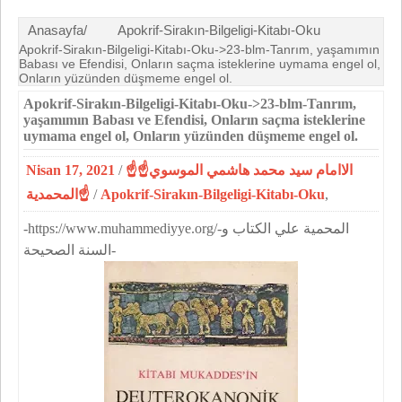
Anasayfa/
Apokrif-Sirakın-Bilgeligi-Kitabı-Oku
Apokrif-Sirakın-Bilgeligi-Kitabı-Oku->23-blm-Tanrım, yaşamımın
Babası ve Efendisi, Onların saçma isteklerine uymama engel ol,
Onların yüzünden düşmeme engel ol.
Apokrif-Sirakın-Bilgeligi-Kitabı-Oku->23-blm-Tanrım,
yaşamımın Babası ve Efendisi, Onların saçma isteklerine
uymama engel ol, Onların yüzünden düşmeme engel ol.
Nisan 17, 2021
/
☝الاامام سيد محمد هاشمي الموسوي☝
المحمدية☝
/
Apokrif-Sirakın-Bilgeligi-Kitabı-Oku
,
-https://www.muhammediyye.org/-المحمية علي الكتاب و
السنة الصحيحة-