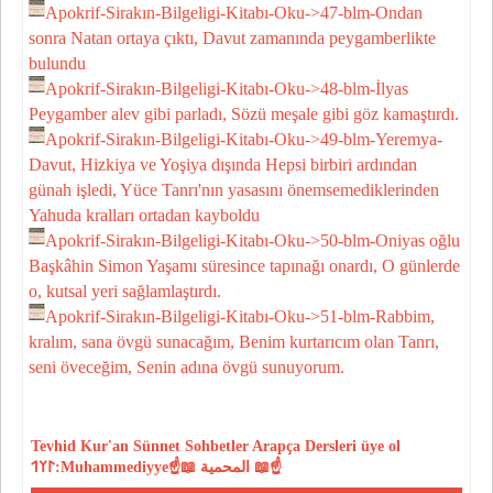
Apokrif-Sirakın-Bilgeligi-Kitabı-Oku->47-blm-Ondan
sonra Natan ortaya çıktı, Davut zamanında peygamberlikte
bulundu
Apokrif-Sirakın-Bilgeligi-Kitabı-Oku->48-blm-İlyas
Peygamber alev gibi parladı, Sözü meşale gibi göz kamaştırdı.
Apokrif-Sirakın-Bilgeligi-Kitabı-Oku->49-blm-Yeremya-
Davut, Hizkiya ve Yoşiya dışında Hepsi birbiri ardından
günah işledi, Yüce Tanrı'nın yasasını önemsemediklerinden
Yahuda kralları ortadan kayboldu
Apokrif-Sirakın-Bilgeligi-Kitabı-Oku->50-blm-Oniyas oğlu
Başkâhin Simon Yaşamı süresince tapınağı onardı, O günlerde
o, kutsal yeri sağlamlaştırdı.
Apokrif-Sirakın-Bilgeligi-Kitabı-Oku->51-blm-Rabbim,
kralım, sana övgü sunacağım, Benim kurtarıcım olan Tanrı,
seni öveceğim, Senin adına övgü sunuyorum.
Tevhid
Kur'an
Sünnet
Sohbetler
Arapça Dersleri
üye ol
𐰃𐰠𐰯:Muhammediyye☝📖 المحمية 📖☝