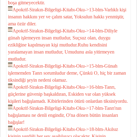
boşa gitmeyecektir.
Apokrif-Sirakın-Bilgeligi-Kitabı-Oku->13-blm-Varlıklı kişi
insanın hakkını yer ve çalım satar, Yoksulun hakkı yenmiştir,
ama özür diler.
Apokrif-Sirakın-Bilgeligi-Kitabı-Oku->14-blm-Diliyle
günah işlemeyen insan mutludur, Suçsuz olan, duygu
ezikliğine kapılmayan kişi mutludur.Ruhu kendisini
yaralamayan insan mutludur, Umudunu asla yitirmeyen
mutludur.
Apokrif-Sirakın-Bilgeligi-Kitabı-Oku->15-blm-Günah
işlememden Tanrı sorumludur deme, Çünkü O, hiç bir zaman
tiksindiği şeyin nedeni olamaz.
Apokrif-Sirakın-Bilgeligi-Kitabı-Oku->16-blm-Tanrı,
güçlerine güvenip başkaldıran, Eskiden var olan yüksek
kişileri bağışlamadı. Kibirlerinden ötürü onlardan tiksiniyordu.
Apokrif-Sirakın-Bilgeligi-Kitabı-Oku->17-blm-Tanrı'nın
bağışlaması ne denli engindir, O'na dönen bütün insanları
bağışlar!
Apokrif-Sirakın-Bilgeligi-Kitabı-Oku->18-blm-Akılsız
kişinin verdiği her şey aşağılayıcı olacaktır, Kişinin