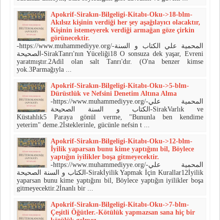
Apokrif-Sirakın-Bilgeligi-Kitabı-Oku->18-blm-
Akılsız kişinin verdiği her şey aşağılayıcı olacaktır,
Kişinin istemeyerek verdiği armağan göze çirkin
görünecektir.
-https://www.muhammediyye.org/-المحمية علي الكتاب و السنة
الصحيحة-SirakTanrı'nın Yüceliği18 O sonsuza dek yaşar, Evreni
yaratmıştır.2Adil olan salt Tanrı'dır. (O'na benzer kimse
yok.3Parmağıyla ...
Apokrif-Sirakın-Bilgeligi-Kitabı-Oku->5-blm-
Dürüstlük ve Nefsini Denetim Altına Alma
-https://www.muhammediyye.org/-المحمية علي
الكتاب و السنة الصحيحة-SirakVarlık ve
Küstahlık5 Paraya gönül verme, "Bununla ben kendime
yeterim" deme.2İsteklerinle, gücünle nefsin t ...
Apokrif-Sirakın-Bilgeligi-Kitabı-Oku->12-blm-
İyilik yaparsan bunu kime yaptığını bil, Böylece
yaptığın iyilikler boşa gitmeyecektir.
-https://www.muhammediyye.org/-المحمية علي
الكتاب و السنة الصحيحة-Sirakİyilik Yapmak İçin Kurallar12İyilik
yaparsan bunu kime yaptığını bil, Böylece yaptığın iyilikler boşa
gitmeyecektir.2İnanlı bir ...
Apokrif-Sirakın-Bilgeligi-Kitabı-Oku->7-blm-
Çeşitli Öğütler.-Kötülük yapmazsan sana hiç bir