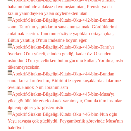
babanın önünde ahlaksız davranıştan utan, Prensin ya da
kralın yanındayken yalan söylemekten utan.
Apokrif-Sirakın-Bilgeligi-Kitabı-Oku->42-blm-Bundan
sonra Tanrı'nın yaptıklarını sana anımsatmak, Gördüklerimi
anlatmak isterim. Tanrı'nın sözüyle yaptıkları ortaya çıkar,
Bütün yaratılış O'nun iradesine boyun eğer.
Apokrif-Sirakın-Bilgeligi-Kitabı-Oku->43-blm-Tanrı'yı
överken O'nu yücelt, elinden geldiği kadar öv. O senden
üstündür. O'nu yüceltirken bütün gücünü kullan, Yorulma, asla
tükenmeyeceksin.
Apokrif-Sirakın-Bilgeligi-Kitabı-Oku->44-blm-Bundan
sonra kutsalları övelim, Birbirini izleyen kuşaklarda atalarımızı
övelim.Hanok-Nuh-İbrahim asm
Apokrif-Sirakın-Bilgeligi-Kitabı-Oku->45-blm-Musa'yı
yüce gönüllü bir erkek olarak yaratmıştır, Onunla tüm insanlar
ilgilenip güler yüz göstermiştir
Apokrif-Sirakın-Bilgeligi-Kitabı-Oku->46-blm-Nun oğlu
Yeşu savaşta çok güçlüydü, Peygamberlik görevinde Musa'nın
halefiydi