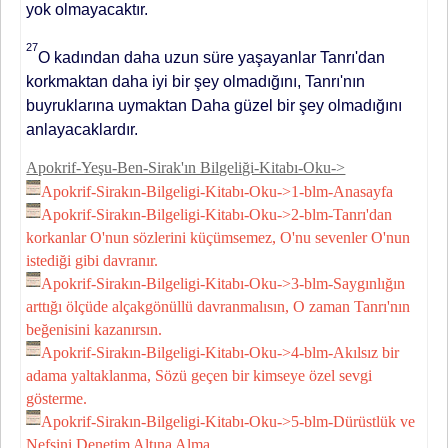
yok olmayacaktır.
27
O kadından daha uzun süre yaşayanlar Tanrı'dan
korkmaktan daha iyi bir şey olmadığını, Tanrı'nın
buyruklarına uymaktan Daha güzel bir şey olmadığını
anlayacaklardır.
Apokrif-Yeşu-Ben-Sirak'ın Bilgeliği-Kitabı-Oku->
Apokrif-Sirakın-Bilgeligi-Kitabı-Oku->1-blm-Anasayfa
Apokrif-Sirakın-Bilgeligi-Kitabı-Oku->2-blm-Tanrı'dan
korkanlar O'nun sözlerini küçümsemez, O'nu sevenler O'nun
istediği gibi davranır.
Apokrif-Sirakın-Bilgeligi-Kitabı-Oku->3-blm-Saygınlığın
arttığı ölçüde alçakgönüllü davranmalısın, O zaman Tanrı'nın
beğenisini kazanırsın.
Apokrif-Sirakın-Bilgeligi-Kitabı-Oku->4-blm-Akılsız bir
adama yaltaklanma, Sözü geçen bir kimseye özel sevgi
gösterme.
Apokrif-Sirakın-Bilgeligi-Kitabı-Oku->5-blm-Dürüstlük ve
Nefsini Denetim Altına Alma