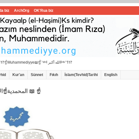
da biz
ArchOrg
OK'Rua biz
☝📖İbrahimi ﷺ Muhammedi ﷺ Hanif İslam📖☝﷽𐰃𐰠𐰯☝📖المحمدية☝Muhammediyye📖☝𐰃𐰠𐰯༺الله أكبر ༻
vhid
Kur'an
Sünnet
Fıkıh
İslam(Tevhid)Tarihi
English
☝المحمدية☝الاامام سيد محمد هاشمي الموسوي 📖 ☝