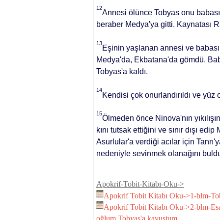
12
Anne­si ölünce Tobyas onu babası
beraber Medya'ya gitti. Kaynatası 
13
Eşinin yaşlanan annesi ve babasına
Medya'da, Ekbatana'da gömdü. Babas
Tobyas'a kaldı.
14
Kendisi çok onurlandırıldı ve yüz
15
Ölmeden önce Ninova'nın yıkılışın
kını tutsak ettiğini ve sınır dışı ed
Asurlular'a verdiği acılar için Tan
nedeniyle sevinmek olanağını buldu
Apokrif-Tobit-Kitabı-Oku->
Apokrif Tobit Kitabı Oku->1-blm-Tob
Apokrif Tobit Kitabı Oku->2-blm-E
oğlum Tobyas'a kavuştum