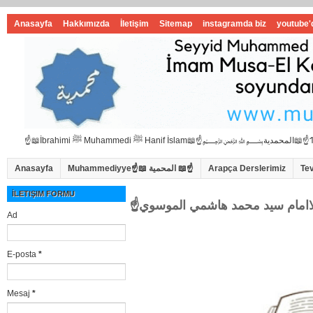
Anasayfa
Hakkımızda
İletişim
Sitemap
instagramda biz
youtube'
Anasayfa
Muhammediyye☝📖 المحمية 📖☝
Arapça Derslerimiz
Te
İLETIŞIM FORMU
Ad
E-posta
*
Mesaj
*