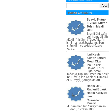
POPULAR POSTS
Seyyid Kutup
Fi Zilalil Kur'an
Tefsiri Meali
Oku
Bismillâhilazîm
ve'l hamdülillâhi
alâ dini'l Islâm. (Yüce Allah'ın
ismini anarak başlarım. Beni
Islâm dini ve akidesi üzere
yara...
ibni Kesir
Kur'an Tefsiri
Meali Oku
İbn Kesîr'in
Hayatı: Ebu'1-
Fidâ İsmâîl
İmâd'üd-Din İbn Ömer İbn Kesîr
İbn Dâvûd îbn Kesîr el-Dimaşkî
el-Kureyşî, Şam yakınları...
Hadis Oku-
Rudani Büyük
Hadis Külliyatı
oku
Önsözden:
Müellif
Muhammed bin Süleyman er-
Rûdânî, hicretin 1030.