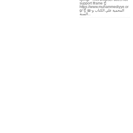
support Iframe ☝
https://www.muhammediyye.or
g/ ☝ 📖-المحمية علي الكتاب و
السنة...