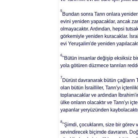
5
Bundan sonra Tanrı onlara yeniden a
evini yeniden yapacaklar, ancak zam
olmayacaktır. Ardından, hepsi tut­sa
görkemiyle yeniden kuracaklar. İsrai
evi Yeruşalim'de yeniden yapılacak­t
6
"Bütün insanlar değişip eksiksiz bir 
yola götüren düzmece tanrıları redd
7
Dürüst davranarak bütün çağların 
olan bütün İsrailliler, Tanrı'yı iç­te
toplanacaklar ve ar­dından İbrahim'
ülke on­ların olacaktır ve Tanrı'yı iç
yapanlar yeryüzünden kaybo­lacaktır
8
"Şimdi, çocuklarım, size bir gö­rev v
sevindirecek biçimde davranın. Doğr