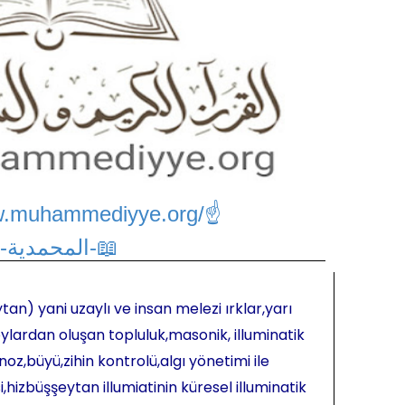
w.muhammediyye.org/
☝
📖-المحمدية-📖
tan) yani uzaylı ve insan melezi ırklar,yarı
ylardan oluşan topluluk,masonik, illuminatik
oz,büyü,zihin kontrolü,algı yönetimi ile
hizbüşşeytan illumiatinin küresel illuminatik