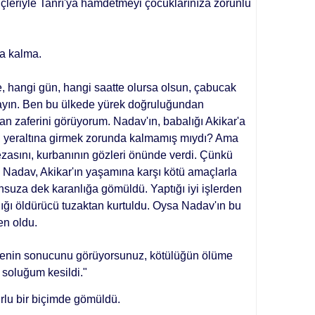
güçleriyle Tan­rı'ya hamdetmeyi çocuklarınıza zo­runlu
a kalma.
 hangi gün, hangi saatte olursa olsun, çabucak
mayın. Ben bu ülkede yü­rek doğruluğundan
 zaferini görü­yorum. Nadav'ın, babalığı Akikar'a
, yeraltına girmek zorunda kalmamış mıydı? Ama
ezasını, kurbanının göz­leri önünde verdi. Çünkü
 Nadav, Akikar'ın yaşamına karşı kötü amaçlarla
suza dek karanlığa gömüldü. Yaptığı iyi işlerden
dığı öldürücü tuzaktan kurtuldu. Oysa Nadav'ın bu
en oldu.
e­nin sonucunu görüyorsunuz, kötülüğün ölüme
soluğum kesildi."
urlu bir biçimde gömüldü.