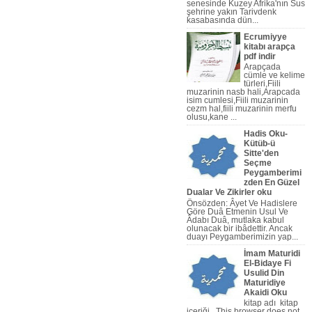
senesinde Kuzey Afrika'nın Sus
şehrine yakın Tarivdenk
kasabasında dün...
Ecrumiyye
kitabı arapça
pdf indir
Arapçada
cümle ve kelime
türleri,Fiili
muzarinin nasb hali,Arapcada
isim cumlesi,Fiili muzarinin
cezm hal,fiili muzarinin merfu
olusu,kane ...
Hadis Oku-
Kütüb-ü
Sitte'den
Seçme
apça Nahiv Video,Arapça Dilbil
Peygamberimi
zden En Güzel
Dualar Ve Zikirler oku
Önsözden: Âyet Ve Hadislere
Göre Duâ Etmenin Usul Ve
Âdabı Duâ, mutlaka kabul
olunacak bir ibâdettir. Ancak
duayı Peygamberi­mizin yap...
İmam Maturidi
El-Bidaye Fi
Usulid Din
Maturidiye
Akaidi Oku
kitap adı kitap
içeriği This browser does not