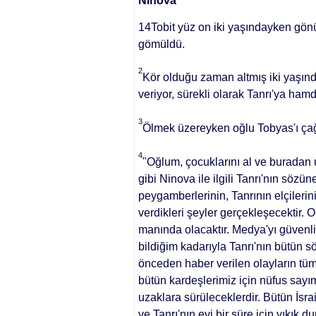
Ninova
14Tobit yüz on iki yaşındayken gönü
gömüldü.
2
Kör olduğu zaman altmış iki yaşınd
veriyor, sürekli olarak Tanrı'ya ham
3
Ölmek üzereyken oğlu Tobyas'ı çağ
4
"Oğlum, çocuklarını al ve buradan 
gibi Ninova ile ilgili Tanrı'nın sözün
peygamberlerinin, Tanrı­nın elçiler
verdikleri şeyler gerçekleşecektir. O
manında olacaktır. Medya'yı güvenli
bildiğim kadarıyla Tan­rı'nın bütün sö
önce­den haber verilen olayların tüm
bütün kardeşlerimiz için nüfus sayım
uzaklara sürüleceklerdir. Bütün İsra
ve Tanrı'nın evi bir süre için yıkık d