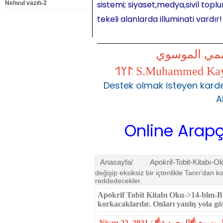
sistemi; siyaset,medya,sivil toplu
Nehvul vazıh-2
tekeli alanlarda illuminati vardır!
شمي الموسوي
Destek olmak isteyen karde
A
Online Arapça Dersl
Anasayfa/
Apokrif-Tobit-Kitabı-O
değişip eksiksiz bir içtenlikle Tanrı'dan 
reddedecekler.
Apokrif Tobit Kitabı Oku->14-blm-Büt
korkacaklar­dır. Onları yanlış yola g
Nisan 22, 2021
/