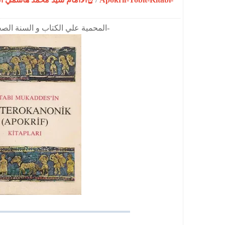
-https://www.muhammediyye.org/-المحمية علي الكتاب و السنة الصحيحة-