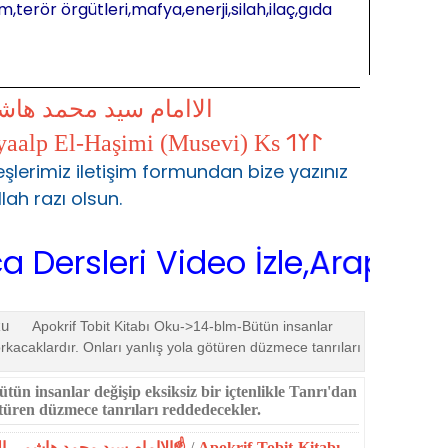
m,terör örgütleri,mafya,enerji,silah,ilaç,gıda
الاامام سيد محمد ها
𐰃𐰠𐰯 S.Muhammed Kayaalp El-Haşimi (Musevi) Ks 𐰃𐰠𐰯
şlerimiz iletişim formundan bize yazınız
llah razı olsun.
eri Video İzle,Arapça Sarf,Ar
ku
Apokrif Tobit Kitabı Oku->14-blm-Bütün insanlar
korkacaklar­dır. Onları yanlış yola götüren düzmece tanrıları
ün insanlar değişip eksiksiz bir içtenlikle Tanrı'dan
ötüren düzmece tanrıları reddedecekler.
☝الاامام سيد محمد هاشمي الموسوي☝المحمدية☝
/
Apokrif-Tobit-Kitabı-