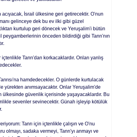
cıyacak, İsrail ülkesine geri getirecektir. O'nun
anı gelinceye dek bu ev ilki gibi gü­zel
klıktan kurtulup geri dönecek ve Yeruşalim'i bütün
l peygamberleri­nin önceden bildirdiği gibi Tanrı'nın
ır.
içtenlikle Tanrı'dan korkacaklar­dır. Onları yanlış
edecekler.
Tanrısı'na hamdedecekler. O günlerde kurtulacak
nlikle yürekten anımsayacaktır. On­lar Yeruşalim'de
in ülkesinde güvenlik içerisinde yaşayacaklardır. Bu
tenlikle sevenler sevinecektir. Günah işleyip kötülük
.
eriyorum: Tanrı için içtenlikle çalışın ve O'nu
u olmayı, sadaka ver­meyi, Tanrı'yı anmayı ve