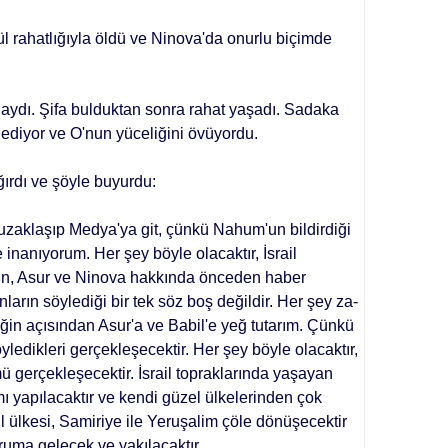
l rahatlığıyla öldü ve Ni­nova'da onurlu biçimde
aydı. Şifa bulduktan sonra rahat yaşadı. Sa­daka
dediyor ve O'nun yüceliğini övü­yordu.
ırdı ve şöyle buyurdu:
uzaklaşıp Medya'ya git, çünkü Nahum'un bildirdiği
e inanıyorum. Her şey böyle olacaktır, İsrail
inin, Asur ve Ninova hakkında önceden haber
nların söylediği bir tek söz boş değildir. Her şey za­
­ğin açısından Asur'a ve Babil'e yeğ tutarım. Çünkü
yledikleri gerçekleşe­cektir. Her şey böyle olacaktır,
ü gerçekleşecektir. İsrail topraklarında yaşayan
ı yapılacaktır ve kendi güzel ülkelerinden çok
il ülkesi, Samiriye ile Yeruşalim çöle dönüşecektir
uru­ma gelecek ve yakılacaktır.