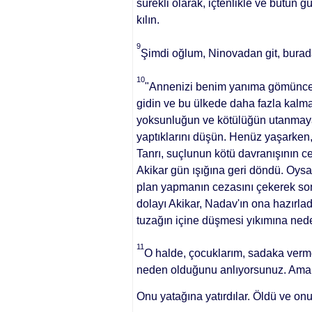
sürekli ola­rak, içtenlikle ve bütün 
kılın.
9
Şimdi oğlum, Ninovadan git, burad
10
"Annenizi benim yanıma gö­münce,
gidin ve bu ülkede da­ha fazla kal
yoksunluğun ve kötülüğün utanmayan
yaptıklarını düşün. Henüz yaşarken
Tanrı, suçlunun kötü davranışının c
Akikar gün ışığına geri döndü. Oysa
plan yapmanın cezasını çekerek son­
dolayı Akikar, Nadav'ın ona hazırla
tuzağın içine düşmesi yıkımına ned
11
O halde, çocuklarım, sadaka verm
neden olduğunu anlıyorsu­nuz. Ama 
Onu yatağına yatırdılar. Öldü ve on