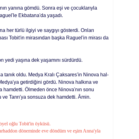
nın yanı­na gömdü. Sonra eşi ve çocuklarıyla
Raguel'le Ekbatana'da yaşadı.
 her türlü ilgiyi ve saygıyı gösterdi. Onları
ı Tobit'in mirasından başka Raguel'in mi­rası da
 on yedi yaşına dek yaşamını sürdürdü.
a tanık oldu. Medya Kralı Çaksares'in Ninova hal­
ip Medya'ya getirdiğini gördü. Ninova halkına ve
rı'ya hamdetti. Ölmeden önce Ninova'nın sonu
 ve Tanrı'ya sonsuza dek hamdetti. Âmin.
yel oğlu Tobit'in öyküsü.
sarhaddon döneminde eve döndüm ve eşim Anna'yla