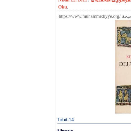
Oku
,
Tobit-14