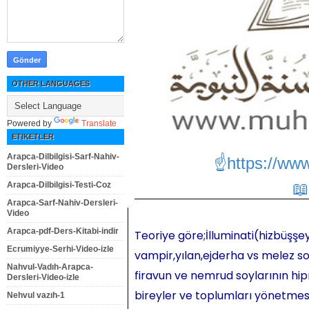
OTHER LANGUAGES
Powered by
Translate
ETIKETLER
Arapca-Dilbilgisi-Sarf-Nahiv-
☝https://ww
Dersleri-Video
Arapca-Dilbilgisi-Testi-Coz
Arapca-Sarf-Nahiv-Dersleri-
Video
Arapca-pdf-Ders-Kitabi-indir
Teoriye göre;İlluminati(hizbüşşey
Ecrumiyye-Serhi-Video-izle
vampir,yılan,ejderha vs melez so
Nahvul-Vadıh-Arapca-
firavun ve nemrud soylarının hipn
Dersleri-Video-izle
bireyler ve toplumları yönetmesi,
Nehvul vazıh-1