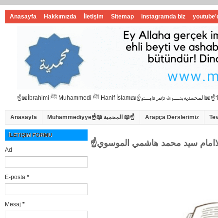
Anasayfa
Hakkımızda
İletişim
Sitemap
instagramda biz
youtube'
Anasayfa
Muhammediyye☝📖 المحمية 📖☝
Arapça Derslerimiz
Te
İLETIŞIM FORMU
Ad
E-posta
*
Mesaj
*