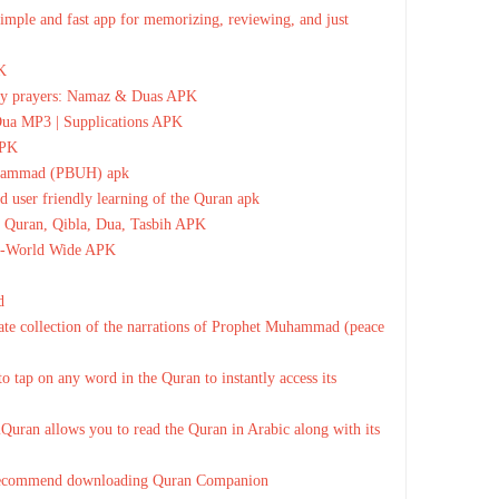
mple and fast app for memorizing, reviewing, and just
K
ily prayers: Namaz & Duas APK
Dua MP3 | Supplications APK
APK
uhammad (PBUH) apk
 user friendly learning of the Quran apk
 Quran, Qibla, Dua, Tasbih APK
la-World Wide APK
d
ate collection of the narrations of Prophet Muhammad (peace
 tap on any word in the Quran to instantly access its
Quran allows you to read the Quran in Arabic along with its
recommend downloading Quran Companion