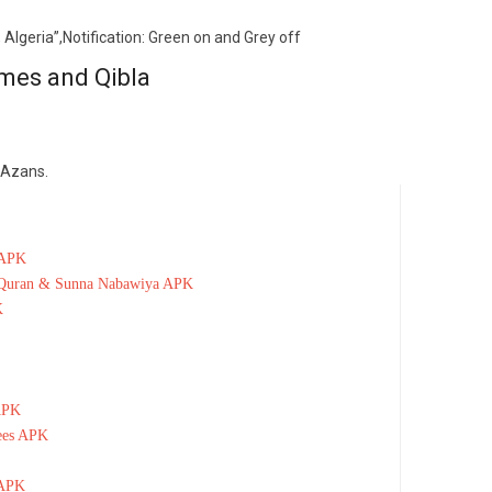
 Algeria”,Notification: Green on and Grey off
imes and Qibla
 Azans.
 APK
 Quran & Sunna Nabawiya APK
K
APK
ees APK
 APK