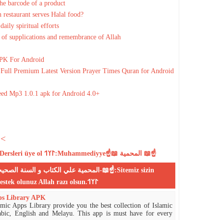
the barcode of a product
 restaurant serves Halal food?
aily spiritual efforts
 of supplications and remembrance of Allah
PK For Android
ull Premium Latest Version Prayer Times Quran for Android
eed Mp3 1.0.1 apk for Android 4.0+
<<
Dersleri
üye ol
𐰃𐰠𐰯:Muhammediyye☝📖 المحمية 📖☝
desteklerinizle yayın yapmaktadır,bize destek olunuz Allah razı olsun.𐰃𐰠𐰯
ps Library APK
mic Apps Library provide you the best collection of Islamic
abic, English and Melayu. This app is must have for every