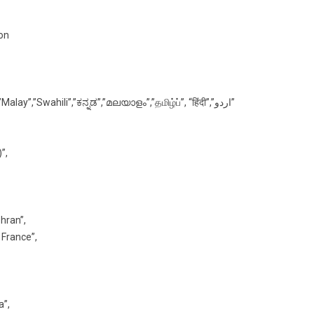
ion
“English” , “العربية” , “Indonesia”,”Türkçe”,”Malay”,”Swahili”,”ಕನ್ನಡ”,”മലയാളം”,”தமிழ்ப்”, “हिंदी”,”اردو”
”,
ehran”,
 France”,
a”,