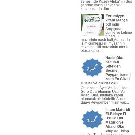
senesinde Kuzey Afrika'nın Sus
şehrine yakın Tarivdenk
kasabasında dün...
Ecrumiyye
kitabı arapça
pdf indir
Arapçada
cümle ve kelime
türleri,Fiili
muzarinin nasb hali,Arapcada
isim cumlesi,Fiili muzarinin
cezm hal,fiili muzarinin merfu
olusu,kane ...
Hadis Oku-
Kütüb-ü
Sitte'den
Seçme
ilbilgisi Dersleri,islami ilim
Peygamberimi
zden En Güzel
Dualar Ve Zikirler oku
Önsözden: Âyet Ve Hadislere
Göre Duâ Etmenin Usul Ve
Âdabı Duâ, mutlaka kabul
olunacak bir ibâdettir. Ancak
duayı Peygamberi­mizin yap...
İmam Maturidi
El-Bidaye Fi
Usulid Din
Maturidiye
Akaidi Oku
kitap adı kitap
içeriği This browser does not