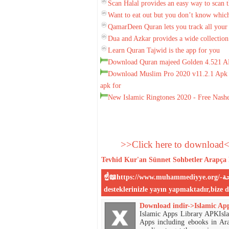
Scan Halal provides an easy way to scan 
Want to eat out but you don’t know which
QamarDeen Quran lets you track all your d
Dua and Azkar provides a wide collection
Learn Quran Tajwid is the app for you
Download Quran majeed Golden 4.521 A
Download Muslim Pro 2020 v11.2.1 Apk F
apk for
New Islamic Ringtones 2020 - Free Nash
>>Click here to download
Tevhid
Kur'an
Sünnet
Sohbetler
Arapça 
☝📖https://www.muhammediyye.org/-المحمية علي الكتاب و السنة الصحيحة-📖☝:Sitemiz sizin
Download indir->Islamic Ap
Islamic Apps Library APKIsla
Apps including ebooks in Ar