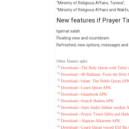
“Ministry of Religious Affairs, Tunisia”,
“Ministry of Religious Affairs and Wakfs,
New features if Prayer T
Iqamat salah
Floating view and countdown.
Refreshed, new options, messages and
Other İslamcı apks:
Download->The Holy Quran with Tafsir
Download->40 Rabbana: From the Holy
Download->Islam: The Noble Quran AP
Download->Learn Quran APK
Download->Islambook APK
Download->Search Hadees APK
Download->Auto Audio Athkar muslim 
Download->Prayer Times Qibla and Had
Download->Alquran Alkareem APK
Download->Learn Quran voiced Elif Ba