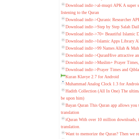
Download indir->al-muqri APK A super si
listening to the Quran
Download indir->Quranic Researcher AP
Download indir->Step by Step Salah Da
Download indir->70+ Beautiful Islamic 
Download indir->Islamic Apps Library 
Download indir->99 Names Allah & M
Download indir->QuranHive attractive and
Download indir->Muslim+ Prayer Times,
Download indir->Prayer Times and Qib
Kuran Klavye 2.7 for Android
Muhammad Analog Clock 1.3 for Androi
Hadith Collection (All In One) The ultim
be upon him)
Bayan Quran This Quran app allows you to
translation
iQuran With over 10 million downloads, i
translation.
Want to memorize the Quran? Then we 