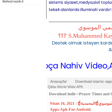
sistemi; siyaset,medya,sivil toplu
Nehvul vazıh-2
tekeli alanlarda illuminati vardır!
شمي الموسوي
Destek olmak isteyen karde
A
f,Arapça Nahiv Video,Arapça Di
Anasayfa/
Download-islamic-apps
Qibla-World Wide APK
Download indir->Prayer Times and
Nisan 16, 2021
/
Apps-Apk-For-Android
,