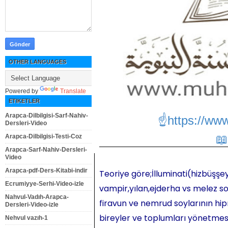
OTHER LANGUAGES
Powered by
Translate
ETIKETLER
Arapca-Dilbilgisi-Sarf-Nahiv-
☝https://ww
Dersleri-Video
Arapca-Dilbilgisi-Testi-Coz
Arapca-Sarf-Nahiv-Dersleri-
Video
Arapca-pdf-Ders-Kitabi-indir
Teoriye göre;İlluminati(hizbüşşey
Ecrumiyye-Serhi-Video-izle
vampir,yılan,ejderha vs melez so
Nahvul-Vadıh-Arapca-
firavun ve nemrud soylarının hipn
Dersleri-Video-izle
bireyler ve toplumları yönetmesi,
Nehvul vazıh-1