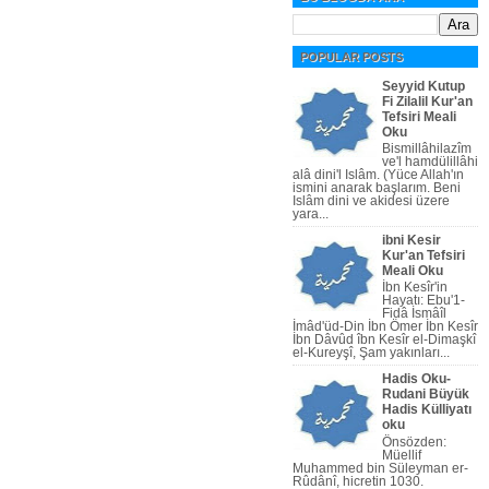
POPULAR POSTS
Seyyid Kutup
Fi Zilalil Kur'an
Tefsiri Meali
Oku
Bismillâhilazîm
ve'l hamdülillâhi
alâ dini'l Islâm. (Yüce Allah'ın
ismini anarak başlarım. Beni
Islâm dini ve akidesi üzere
yara...
ibni Kesir
Kur'an Tefsiri
Meali Oku
İbn Kesîr'in
Hayatı: Ebu'1-
Fidâ İsmâîl
İmâd'üd-Din İbn Ömer İbn Kesîr
İbn Dâvûd îbn Kesîr el-Dimaşkî
el-Kureyşî, Şam yakınları...
Hadis Oku-
Rudani Büyük
Hadis Külliyatı
oku
Önsözden:
Müellif
Muhammed bin Süleyman er-
Rûdânî, hicretin 1030.