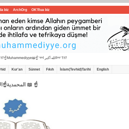
da biz
ArchOrg
OK'Rua biz
☝📖İbrahimi ﷺ Muhammedi ﷺ Hanif İslam📖☝﷽𐰃𐰠𐰯☝📖المحمدية☝Muhammediyye📖☝𐰃𐰠𐰯༺الله أكبر ༻
vhid
Kur'an
Sünnet
Fıkıh
İslam(Tevhid)Tarihi
English
☝المحمدية☝الاامام سيد محمد هاشمي الموسوي 📖 ☝