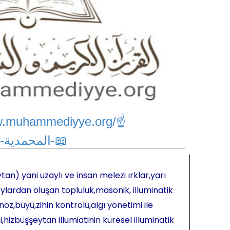
w.muhammediyye.org/
☝
📖-المحمدية-📖
tan) yani uzaylı ve insan melezi ırklar,yarı
ylardan oluşan topluluk,masonik, illuminatik
oz,büyü,zihin kontrolü,algı yönetimi ile
hizbüşşeytan illumiatinin küresel illuminatik