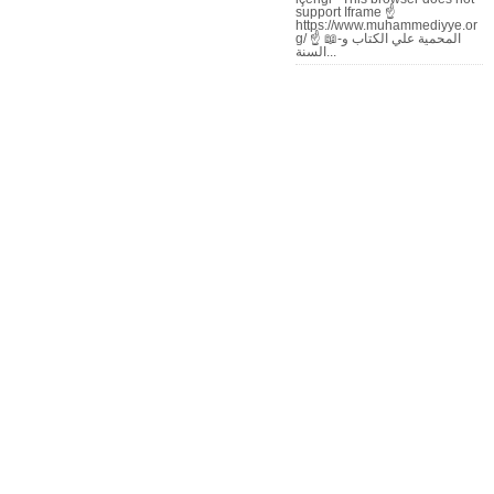
support Iframe ☝
https://www.muhammediyye.or
g/ ☝ 📖-المحمية علي الكتاب و
السنة...