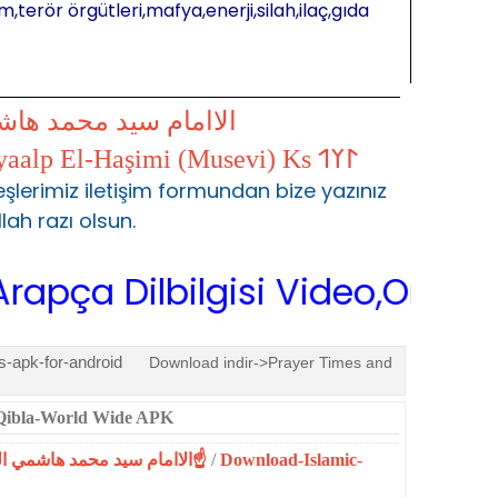
m,terör örgütleri,mafya,enerji,silah,ilaç,gıda
الاامام سيد محمد ها
𐰃𐰠𐰯 S.Muhammed Kayaalp El-Haşimi (Musevi) Ks 𐰃𐰠𐰯
şlerimiz iletişim formundan bize yazınız
llah razı olsun.
lbilgisi Video,Online Arapça d
-apk-for-android
Download indir->Prayer Times and
 Qibla-World Wide APK
☝الاامام سيد محمد هاشمي الموسوي☝المحمدية☝
/
Download-Islamic-