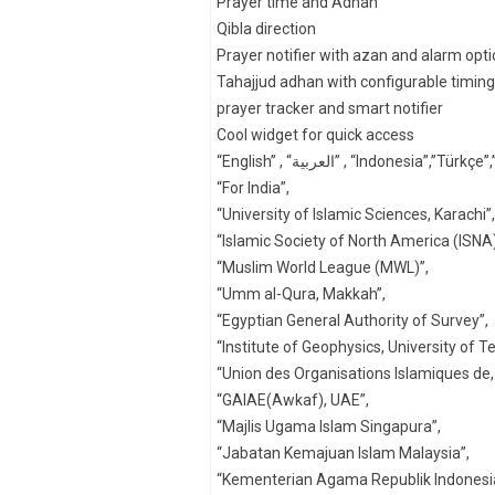
Prayer time and Adhan
Qibla direction
Prayer notifier with azan and alarm opt
Tahajjud adhan with configurable timing
prayer tracker and smart notifier
Cool widget for quick access
“For India”,
“University of Islamic Sciences, Karachi”,
“Islamic Society of North America (ISNA)
“Muslim World League (MWL)”,
“Umm al-Qura, Makkah”,
“Egyptian General Authority of Survey”,
“Institute of Geophysics, University of T
“Union des Organisations Islamiques de,
“GAIAE(Awkaf), UAE”,
“Majlis Ugama Islam Singapura”,
“Jabatan Kemajuan Islam Malaysia”,
“Kementerian Agama Republik Indonesi