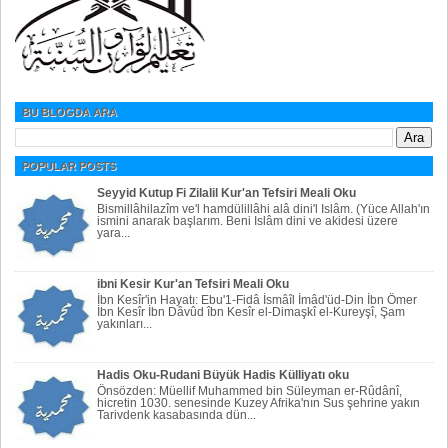
BU BLOGDA ARA
POPULAR POSTS
Seyyid Kutup Fi Zilalil Kur'an Tefsiri Meali Oku
Bismillâhilazîm ve'l hamdülillâhi alâ dini'l Islâm. (Yüce Allah'ın
ismini anarak başlarım. Beni Islâm dini ve akidesi üzere
yara...
ibni Kesir Kur'an Tefsiri Meali Oku
İbn Kesîr'in Hayatı: Ebu'1-Fidâ İsmâîl İmâd'üd-Din İbn Ömer
İbn Kesîr İbn Dâvûd îbn Kesîr el-Dimaşkî el-Kureyşî, Şam
yakınları...
Hadis Oku-Rudani Büyük Hadis Külliyatı oku
Önsözden: Müellif Muhammed bin Süleyman er-Rûdânî,
hicretin 1030. senesinde Kuzey Afrika'nın Sus şehrine yakın
Tarivdenk kasabasında dün...