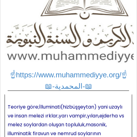
☝https://www.muhammediyye.org/
☝
📖-المحمدية-📖
Teoriye göre;İlluminati(hizbüşşeytan) yani uzaylı
ve insan melezi ırklar,yarı vampir,yılan,ejderha vs
melez soylardan oluşan topluluk,masonik,
illuminatik firavun ve nemrud soylarının