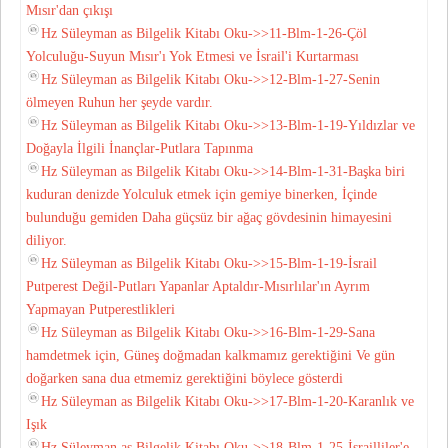
Mısır'dan çıkışı
Hz Süleyman as Bilgelik Kitabı Oku->>11-Blm-1-26-Çöl
Yolculuğu-Suyun Mısır'ı Yok Etmesi ve İsrail'i Kurtarması
Hz Süleyman as Bilgelik Kitabı Oku->>12-Blm-1-27-Senin
ölmeyen Ruhun her şeyde vardır.
Hz Süleyman as Bilgelik Kitabı Oku->>13-Blm-1-19-Yıldızlar ve
Doğayla İlgili İnançlar-Putlara Tapınma
Hz Süleyman as Bilgelik Kitabı Oku->>14-Blm-1-31-Başka biri
kuduran denizde Yolculuk etmek için gemiye binerken, İçinde
bulunduğu gemiden Daha güçsüz bir ağaç gövdesinin himayesini
diliyor.
Hz Süleyman as Bilgelik Kitabı Oku->>15-Blm-1-19-İsrail
Putperest Değil-Putları Yapanlar Aptaldır-Mısırlılar'ın Ayrım
Yapmayan Putperestlikleri
Hz Süleyman as Bilgelik Kitabı Oku->>16-Blm-1-29-Sana
hamdetmek için, Güneş doğmadan kalkmamız gerektiğini Ve gün
doğarken sana dua etmemiz gerektiğini böylece gösterdi
Hz Süleyman as Bilgelik Kitabı Oku->>17-Blm-1-20-Karanlık ve
Işık
Hz Süleyman as Bilgelik Kitabı Oku->>18-Blm-1-25-İsrailliler'e