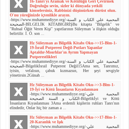
16-Tanrı'yı Aramak ve Kötülüğü Geri Çevirmek
Doğruluğu sevin, sizler ki dünyada yetkili
kimselersiniz, Rabbinizi düşünürken dürüst olun.
O'nu yüreğinizde içtenlikle arayın.
-https://www.muhammediyye.org/-المحمية علي الكتاب و السنة
الصحيحة-BİLGELİK KİTABIGİRİŞBu kitapta "Bilgelik" ve
"Ruhsal Öğüt Veren Kişi" yapıtlarının Süley­man 'a ilişkin olduğu
belirtilir. İ. Ö. son ...
Hz Süleyman as Bilgelik Kitabı Oku->>15-Blm-1-
19-İsrail Putperest Değil-Putları Yapanlar
Aptaldır-Mısırlılar'ın Ayrım Yapmayan
Putperestlikleri
-https://www.muhammediyye.org/-المحمية علي الكتاب و السنة
الصحيحة-Bilgelikİsrail Putperest Değil15Ama sen, Tanrımız,
iyisin, vefalısın, çabuk kızmazsın, Her şeyi sevgiyle
yönetirsin.2Günah ...
Hz Süleyman as Bilgelik Kitabı Oku->>3-Blm-1-
19-İyi ve Kötü İnsanların Kıyaslanması
-https://www.muhammediyye.org/-المحمية علي
الكتاب و السنة الصحيحة-Bilgelikİyi ve Kötü
İnsanların Kıyaslanması 3Ama erdemli kişilerin ruhları Tanrı'nın
elindedir, Onlar hiç bir zaman a ...
Hz Süleyman as Bilgelik Kitabı Oku->>17-Blm-1-
20-Karanlık ve Işık
-https://www.muhammediyye.org/-المحمية علي