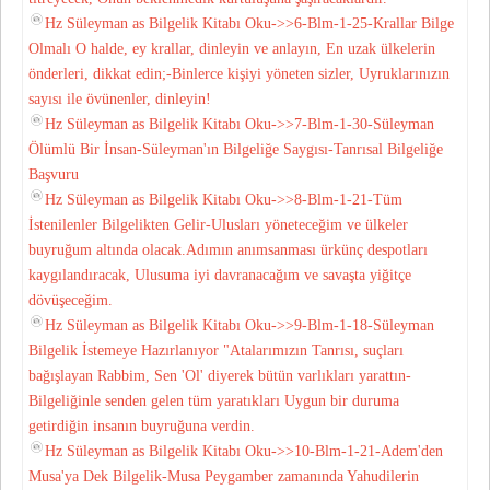
Hz Süleyman as Bilgelik Kitabı Oku->>6-Blm-1-25-Krallar Bilge
Olmalı O halde, ey krallar, dinleyin ve anlayın, En uzak ülkelerin
önderleri, dikkat edin;-Binlerce kişiyi yöneten sizler, Uyruklarınızın
sayısı ile övünenler, dinleyin!
Hz Süleyman as Bilgelik Kitabı Oku->>7-Blm-1-30-Süleyman
Ölümlü Bir İnsan-Süleyman'ın Bilgeliğe Saygısı-Tanrısal Bilgeliğe
Başvuru
Hz Süleyman as Bilgelik Kitabı Oku->>8-Blm-1-21-Tüm
İstenilenler Bilgelikten Gelir-Ulusları yöneteceğim ve ülkeler
buyruğum altında olacak.Adımın anımsanması ürkünç despotları
kaygılandıracak, Ulusuma iyi davranacağım ve savaşta yiğitçe
dövüşeceğim.
Hz Süleyman as Bilgelik Kitabı Oku->>9-Blm-1-18-Süleyman
Bilgelik İstemeye Hazırlanıyor "Atalarımızın Tanrısı, suçları
bağışlayan Rabbim, Sen 'Ol' diyerek bütün varlıkları yarattın-
Bilgeliğinle senden gelen tüm yaratıkları Uygun bir duruma
getirdiğin insanın buyruğuna verdin.
Hz Süleyman as Bilgelik Kitabı Oku->>10-Blm-1-21-Adem'den
Musa'ya Dek Bilgelik-Musa Peygamber zamanında Yahudilerin