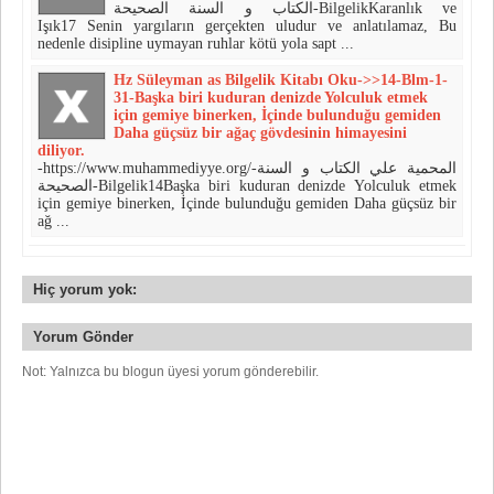
الكتاب و السنة الصحيحة-BilgelikKaranlık ve
Işık17 Senin yargıların gerçekten uludur ve anlatılamaz, Bu
nedenle disipline uymayan ruhlar kötü yola sapt ...
Hz Süleyman as Bilgelik Kitabı Oku->>14-Blm-1-
31-Başka biri kuduran denizde Yolculuk etmek
için gemiye binerken, İçinde bulunduğu gemiden
Daha güçsüz bir ağaç gövdesinin himayesini
diliyor.
-https://www.muhammediyye.org/-المحمية علي الكتاب و السنة
الصحيحة-Bilgelik14Başka biri kuduran denizde Yolculuk etmek
için gemiye binerken, İçinde bulunduğu gemiden Daha güçsüz bir
ağ ...
Hiç yorum yok:
Yorum Gönder
Not: Yalnızca bu blogun üyesi yorum gönderebilir.