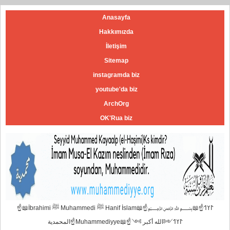
Anasayfa
Hakkımızda
İletişim
Sitemap
instagramda biz
youtube'da biz
ArchOrg
OK'Rua biz
☝📖İbrahimi ﷺ Muhammedi ﷺ Hanif İslam📖☝﷽𐰃𐰠𐰯☝📖
المحمدية☝Muhammediyye📖☝𐰃𐰠𐰯༺الله أكبر ༻