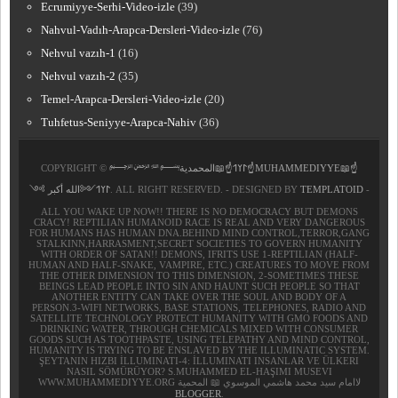
Ecrumiyye-Serhi-Video-izle
(39)
Nahvul-Vadıh-Arapca-Dersleri-Video-izle
(76)
Nehvul vazıh-1
(16)
Nehvul vazıh-2
(35)
Temel-Arapca-Dersleri-Video-izle
(20)
Tuhfetus-Seniyye-Arapca-Nahiv
(36)
COPYRIGHT ©
﷽𐰃𐰠𐰯☝📖المحمدية☝MUHAMMEDIYYE📖☝
𐰃𐰠𐰯༺الله أكبر ༻
. ALL RIGHT RESERVED. - DESIGNED BY
TEMPLATOID
-
ALL YOU WAKE UP NOW!! THERE IS NO DEMOCRACY BUT DEMONS
CRACY! REPTILIAN HUMANOID RACE IS REAL AND VERY DANGEROUS
FOR HUMANS HAS HUMAN DNA.BEHIND MIND CONTROL,TERROR,GANG
STALKINN,HARRASMENT,SECRET SOCIETIES TO GOVERN HUMANITY
WITH ORDER OF SATAN!! DEMONS, IFRITS USE 1-REPTILIAN (HALF-
HUMAN AND HALF-SNAKE, VAMPIRE, ETC.) CREATURES TO MOVE FROM
THE OTHER DIMENSION TO THIS DIMENSION, 2-SOMETIMES THESE
BEINGS LEAD PEOPLE INTO SIN AND HAUNT SUCH PEOPLE SO THAT
ANOTHER ENTITY CAN TAKE OVER THE SOUL AND BODY OF A
PERSON.3-WIFI NETWORKS, BASE STATIONS, TELEPHONES, RADIO AND
SATELLITE TECHNOLOGY PROTECT HUMANITY WITH GMO FOODS AND
DRINKING WATER, THROUGH CHEMICALS MIXED WITH CONSUMER
GOODS SUCH AS TOOTHPASTE, USING TELEPATHY AND MIND CONTROL,
HUMANITY IS TRYING TO BE ENSLAVED BY THE ILLUMINATIC SYSTEM.
ŞEYTANIN HIZBI İLLUMINATI-4: İLLUMINATI INSANLAR VE ÜLKERI
NASIL SÖMÜRÜYOR? S.MUHAMMED EL-HAŞIMI MUSEVI
WWW.MUHAMMEDIYYE.ORG لاامام سيد محمد هاشمي الموسوي 📖 المحمية
BLOGGER
.