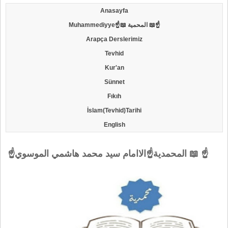
Anasayfa
Muhammediyye☝📖 المحمية 📖☝
Arapça Derslerimiz
Tevhid
Kur'an
Sünnet
Fıkıh
İslam(Tevhid)Tarihi
English
☝المحمدية☝الاامام سيد محمد هاشمي الموسوي 📖 ☝