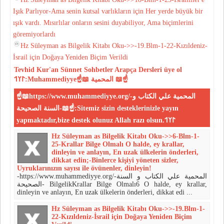
Işık Parlıyor-Ama senin kutsal varlıkların için Her yerde büyük bir
ışık vardı. Mısırlılar onların sesini duyabiliyor, Ama biçimlerini
göremiyorlardı
Hz Süleyman as Bilgelik Kitabı Oku->>-19.Blm-1-22-Kızıldeniz-
İsrail için Doğaya Yeniden Biçim Verildi
Tevhid
Kur'an
Sünnet
Sohbetler
Arapça Dersleri
üye ol
𐰃𐰠𐰯:Muhammediyye☝📖 المحمية 📖☝
☝📖https://www.muhammediyye.org/-المحمية علي الكتاب و
السنة الصحيحة-📖☝:Sitemiz sizin desteklerinizle yayın
yapmaktadır,bize destek olunuz Allah razı olsun.𐰃𐰠𐰯
Hz Süleyman as Bilgelik Kitabı Oku->>6-Blm-1-
25-Krallar Bilge Olmalı O halde, ey krallar,
dinleyin ve anlayın, En uzak ülkelerin önderleri,
dikkat edin;-Binlerce kişiyi yöneten sizler,
Uyruklarınızın sayısı ile övünenler, dinleyin!
-https://www.muhammediyye.org/-المحمية علي الكتاب و السنة
الصحيحة- BilgelikKrallar Bilge Olmalı6 O halde, ey krallar,
dinleyin ve anlayın, En uzak ülkelerin önderleri, dikkat edi ...
Hz Süleyman as Bilgelik Kitabı Oku->>-19.Blm-1-
22-Kızıldeniz-İsrail için Doğaya Yeniden Biçim