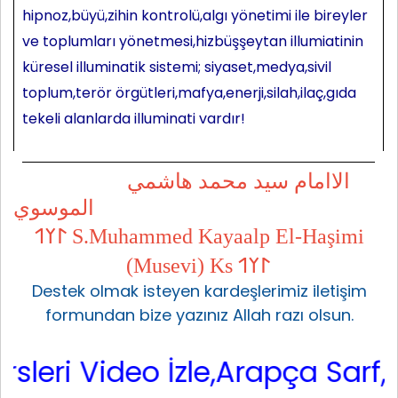
hipnoz,büyü,zihin kontrolü,algı yönetimi ile bireyler
ve toplumları yönetmesi,hizbüşşeytan illumiatinin
küresel illuminatik sistemi; siyaset,medya,sivil
toplum,terör örgütleri,mafya,enerji,silah,ilaç,gıda
tekeli alanlarda illuminati vardır!
الاامام سيد محمد هاشمي
الموسوي
𐰃𐰠𐰯 S.Muhammed Kayaalp El-Haşimi
(Musevi) Ks 𐰃𐰠𐰯
Destek olmak isteyen kardeşlerimiz iletişim
formundan bize yazınız Allah razı olsun.
 Video İzle,Arapça Sarf,Arapça