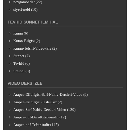
peygamberler
(22)
siyeri-nebi
(10)
TEVHID SÜNNET ILMIHAL
Kuran
(6)
Kuran-Bilgisi
(2)
Kuran-Tefsiri-Video-izle
(2)
Sunnet
(7)
Tevhid
(6)
ilmihal
(3)
VIDEO DERS İZLE
Arapca-Dilbilgisi-Sarf-Nahiv-Dersleri-Video
(9)
Arapca-Dilbilgisi-Testi-Coz
(2)
Arapca-Sarf-Nahiv-Dersleri-Video
(120)
Arapca-pdf-Ders-Kitabi-indir
(12)
Arapca-pdf-Tefsir-indir
(147)