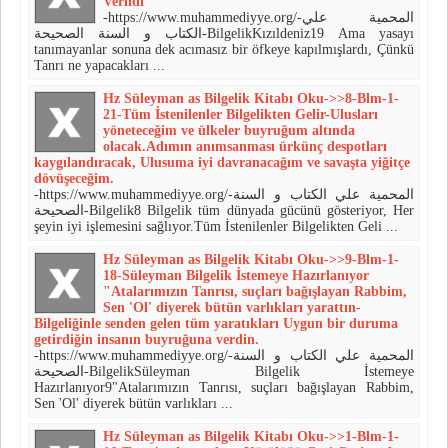
Verildi
-https://www.muhammediyye.org/-المحمية علي
الكتاب و السنة الصحيحة-BilgelikKızıldeniz19 Ama yasayı
tanımayanlar sonuna dek acımasız bir öfkeye kapılmışlardı, Çünkü
Tanrı ne yapacakları ...
Hz Süleyman as Bilgelik Kitabı Oku->>8-Blm-1-
21-Tüm İstenilenler Bilgelikten Gelir-Ulusları
yöneteceğim ve ülkeler buyruğum altında
olacak.Adımın anımsanması ürkünç despotları
kaygılandıracak, Ulusuma iyi davranacağım ve savaşta yiğitçe
dövüşeceğim.
-https://www.muhammediyye.org/-المحمية علي الكتاب و السنة
الصحيحة-Bilgelik8 Bilgelik tüm dünyada gücünü gösteriyor, Her
şeyin iyi işlemesini sağlıyor.Tüm İstenilenler Bilgelikten Geli ...
Hz Süleyman as Bilgelik Kitabı Oku->>9-Blm-1-
18-Süleyman Bilgelik İstemeye Hazırlanıyor
"Atalarımızın Tanrısı, suçları bağışlayan Rabbim,
Sen 'Ol' diyerek bütün varlıkları yarattın-
Bilgeliğinle senden gelen tüm yaratıkları Uygun bir duruma
getirdiğin insanın buyruğuna verdin.
-https://www.muhammediyye.org/-المحمية علي الكتاب و السنة
الصحيحة-BilgelikSüleyman Bilgelik İstemeye
Hazırlanıyor9"Atalarımızın Tanrısı, suçları bağışlayan Rabbim,
Sen 'Ol' diyerek bütün varlıkları ...
Hz Süleyman as Bilgelik Kitabı Oku->>1-Blm-1-