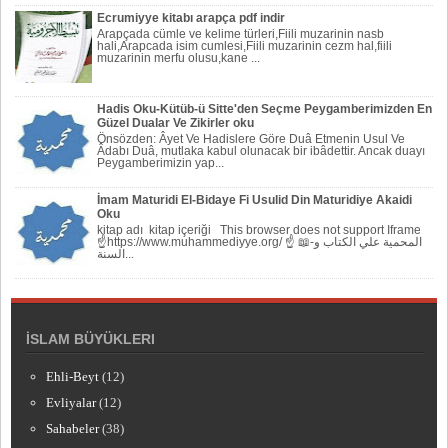
Ecrumiyye kitabı arapça pdf indir
Arapçada cümle ve kelime türleri,Fiili muzarinin nasb
hali,Arapcada isim cumlesi,Fiili muzarinin cezm hal,fiili
muzarinin merfu olusu,kane ...
Hadis Oku-Kütüb-ü Sitte'den Seçme Peygamberimizden En
Güzel Dualar Ve Zikirler oku
Önsözden: Âyet Ve Hadislere Göre Duâ Etmenin Usul Ve
Âdabı Duâ, mutlaka kabul olunacak bir ibâdettir. Ancak duayı
Peygamberi­mizin yap...
İmam Maturidi El-Bidaye Fi Usulid Din Maturidiye Akaidi
Oku
kitap adı kitap içeriği This browser does not support Iframe
☝https://www.muhammediyye.org/ ☝ 📖-المحمية علي الكتاب و
السنة...
İSLAM BÜYÜKLERI
Ehli-Beyt
(12)
Evliyalar
(12)
Sahabeler
(38)