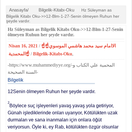
Anasayfa/
Bilgelik-Kitabı-Oku
Hz Süleyman as
Bilgelik Kitabı Oku->>12-Blm-1-27-Senin ölmeyen Ruhun her
şeyde vardır.
Hz Süleyman as Bilgelik Kitabı Oku->>12-Blm-1-27-Senin
ölmeyen Ruhun her şeyde vardır.
Nisan 16, 2021
/
☝الاامام سيد محمد هاشمي الموسوي☝
المحمدية☝
/
Bilgelik-Kitabı-Oku
,
-https://www.muhammediyye.org/-المحمية علي الكتاب و
السنة الصحيحة-
Bilgelik
12Senin ölmeyen Ruhun her şeyde vardır.
2
Böylece suç işleyenleri yavaş yavaş yola getiriyor,
Günah işlediklerinde onları uyarıyor, Kötülükten uzak
durmaları ve sana inanmaları için onlara öğüt
veriyorsun. Öyle ki, ey Rab, kötülükten özgür olsunlar