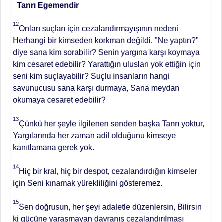
Tanrı Egemendir
12
Onları suçları için cezalandırmayışının nedeni
Herhangi bir kimseden korkman değildi. "Ne yaptın?"
diye sana kim sorabilir? Senin yargına karşı koymaya
kim cesaret edebilir? Yarattığın ulusları yok ettiğin için
seni kim suçlayabilir? Suçlu insanların hangi
savunucusu sana karşı durmaya, Sana meydan
okumaya cesaret edebilir?
13
Çünkü her şeyle ilgilenen senden başka Tanrı yoktur,
Yargılarında her zaman adil olduğunu kimseye
kanıtlamana gerek yok.
14
Hiç bir kral, hiç bir despot, cezalandırdığın kimseler
için Seni kınamak yürekliliğini gösteremez.
15
Sen doğrusun, her şeyi adaletle düzenlersin, Bilirsin
ki gücüne yaraşmayan davranış cezalandırılması