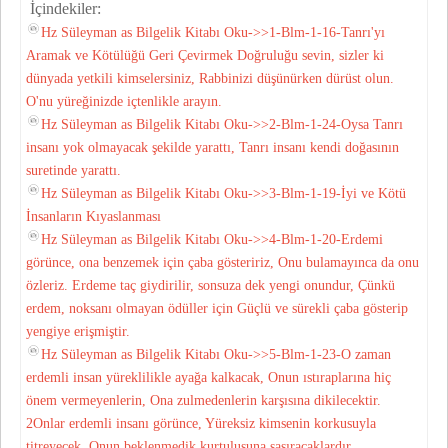
İçindekiler:
Hz Süleyman as Bilgelik Kitabı Oku->>1-Blm-1-16-Tanrı'yı
Aramak ve Kötülüğü Geri Çevirmek Doğruluğu sevin, sizler ki
dünyada yetkili kimselersiniz, Rabbinizi düşünürken dürüst olun.
O'nu yüreğinizde içtenlikle arayın.
Hz Süleyman as Bilgelik Kitabı Oku->>2-Blm-1-24-Oysa Tanrı
insanı yok olmayacak şekilde yarattı, Tanrı insanı kendi doğasının
suretinde yarattı.
Hz Süleyman as Bilgelik Kitabı Oku->>3-Blm-1-19-İyi ve Kötü
İnsanların Kıyaslanması
Hz Süleyman as Bilgelik Kitabı Oku->>4-Blm-1-20-Erdemi
görünce, ona benzemek için çaba gösteririz, Onu bulamayınca da onu
özleriz. Erdeme taç giydirilir, sonsuza dek yengi onundur, Çünkü
erdem, noksanı olmayan ödüller için Güçlü ve sürekli çaba gösterip
yengiye erişmiştir.
Hz Süleyman as Bilgelik Kitabı Oku->>5-Blm-1-23-O zaman
erdemli insan yüreklilikle ayağa kalkacak, Onun ıstıraplarına hiç
önem vermeyenlerin, Ona zulmedenlerin karşısına dikilecektir.
2Onlar erdemli insanı görünce, Yüreksiz kimsenin korkusuyla
titreyecek, Onun beklenmedik kurtuluşuna şaşıracaklardır.