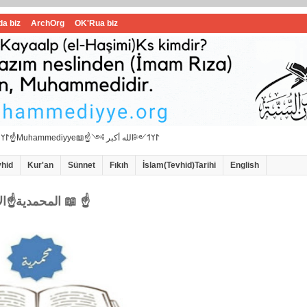
da biz
ArchOrg
OK'Rua biz
☝📖İbrahimi ﷺ Muhammedi ﷺ Hanif İslam📖☝﷽𐰃𐰠𐰯☝📖المحمدية☝Muhammediyye📖☝𐰃𐰠𐰯༺الله أكبر ༻
vhid
Kur'an
Sünnet
Fıkıh
İslam(Tevhid)Tarihi
English
☝المحمدية☝الاامام سيد محمد هاشمي الموسوي 📖 ☝