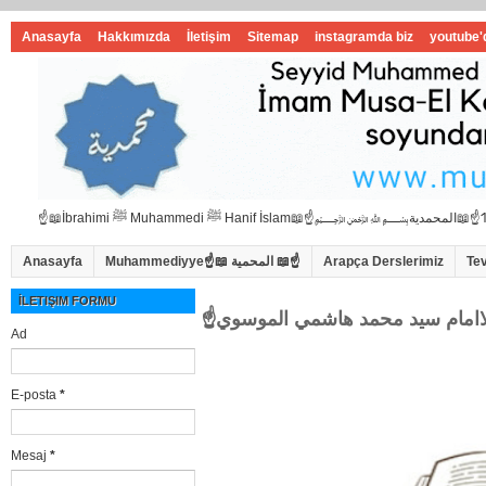
Anasayfa
Hakkımızda
İletişim
Sitemap
instagramda biz
youtube'
Anasayfa
Muhammediyye☝📖 المحمية 📖☝
Arapça Derslerimiz
Te
İLETIŞIM FORMU
Ad
E-posta
*
Mesaj
*