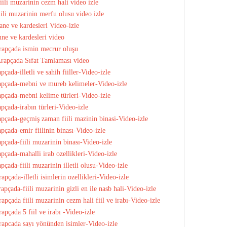
li muzarinin cezm hali video izle
li muzarinin merfu olusu video izle
ne ve kardesleri Video-izle
ne ve kardesleri video
rapçada ismin mecrur oluşu
rapçada Sıfat Tamlaması video
ada-illetli ve sahih fiiller-Video-izle
apçada-mebni ve mureb kelimeler-Video-izle
pçada-mebni kelime türleri-Video-izle
çada-irabın türleri-Video-izle
pçada-geçmiş zaman fiili mazinin binasi-Video-izle
çada-emir fiilinin binası-Video-izle
çada-fiili muzarinin binası-Video-izle
çada-mahalli irab ozellikleri-Video-izle
ada-fiili muzarinin illetli olusu-Video-izle
çada-illetli isimlerin ozellikleri-Video-izle
çada-fiili muzarinin gizli en ile nasb hali-Video-izle
çada fiili muzarinin cezm hali fiil ve irabı-Video-izle
pçada 5 fiil ve irabı -Video-izle
apcada sayı yönünden isimler-Video-izle