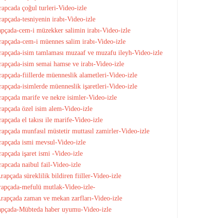
apcada çoğul turleri-Video-izle
apçada-tesniyenin irabı-Video-izle
pçada-cem-i müzekker salimin irabı-Video-izle
apçada-cem-i müennes salim irabı-Video-izle
apçada-isim tamlaması muzaaf ve muzafu ileyh-Video-izle
apçada-isim semai hamse ve irabı-Video-izle
pçada-fiillerde müenneslik alametleri-Video-izle
pçada-isimlerde müenneslik işaretleri-Video-izle
apçada marife ve nekre isimler-Video-izle
apçada özel isim alem-Video-izle
pçada el takısı ile marife-Video-izle
pçada munfasıl müstetir muttasıl zamirler-Video-izle
apçada ismi mevsul-Video-izle
pçada işaret ismi -Video-izle
apcada naibul fail-Video-izle
pçada süreklilik bildiren fiiller-Video-izle
apçada-mefulü mutlak-Video-izle-
rapçada zaman ve mekan zarfları-Video-izle
apçada-Mübteda haber uyumu-Video-izle