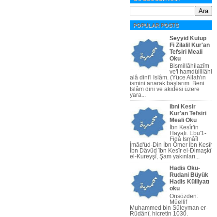
POPULAR POSTS
Seyyid Kutup
Fi Zilalil Kur'an
Tefsiri Meali
Oku
Bismillâhilazîm
ve'l hamdülillâhi
alâ dini'l Islâm. (Yüce Allah'ın
ismini anarak başlarım. Beni
Islâm dini ve akidesi üzere
yara...
ibni Kesir
Kur'an Tefsiri
Meali Oku
İbn Kesîr'in
Hayatı: Ebu'1-
Fidâ İsmâîl
İmâd'üd-Din İbn Ömer İbn Kesîr
İbn Dâvûd îbn Kesîr el-Dimaşkî
el-Kureyşî, Şam yakınları...
Hadis Oku-
Rudani Büyük
Hadis Külliyatı
oku
Önsözden:
Müellif
Muhammed bin Süleyman er-
Rûdânî, hicretin 1030.