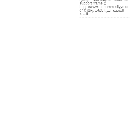
support Iframe ☝
https://www.muhammediyye.or
g/ ☝ 📖-المحمية علي الكتاب و
السنة...