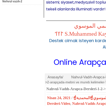
sistemi; siyaset,medya,sivil toplu
Nehvul vazıh-2
tekeli alanlarda illuminati vardır!
شمي الموسوي
Destek olmak isteyen karde
A
Online Arapça Dersle
Anasayfa/
Nahvul-Vadıh-Arapca-D
>2-arapçada-mebni ve mureb kelimeler-V
Nahvul-Vadıh-Arapca-Dersleri-1-2->
Nisan 24, 2021
/
Dersleri-Video
,
Nahvul-Vadıh-Arapca