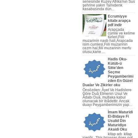
senesinde Kuzey Afrika'nın Sus
şehrine yakın Tarivdenk
kasabasında dün...
Ecrumiyye
kitabı arapça
pdf indir
Arapçada
cümle ve kelime
türleri,Fiili
muzarinin nasb hali,Arapcada
isim cumlesi,Fiili muzarinin
cezm hal,fiili muzarinin merfu
olusu,kane ...
Hadis Oku-
Kütüb-ü
Sitte'den
Seçme
ça Nahiv Video,Arapça Dilbilgi
Peygamberimi
zden En Güzel
Dualar Ve Zikirler oku
Önsözden: Âyet Ve Hadislere
Göre Duâ Etmenin Usul Ve
Âdabı Duâ, mutlaka kabul
olunacak bir ibâdettir. Ancak
duayı Peygamberi­mizin yap...
İmam Maturidi
El-Bidaye Fi
Usulid Din
Maturidiye
Akaidi Oku
kitap adı kitap
içeriği This browser does not