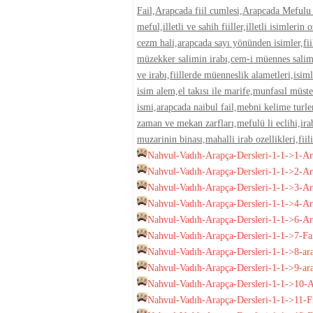
Fail,Arapcada fiil cumlesi,Arapcada Mefulu 
meful,illetli ve sahih fiiller,illetli isimlerin
cezm hali,arapcada sayı yönünden isimler,fiil
müzekker salimin irabı,cem-i müennes salim
ve irabı,fiillerde müenneslik alametleri,isim
isim alem,el takısı ile marife,munfasıl müste
ismi,arapcada naibul fail,mebni kelime turle
zaman ve mekan zarfları,mefulü li eclihi,irabın
muzarinin binası,mahalli irab ozellikleri,fii
Nahvul-Vadıh-Arapça-Dersleri-1-1->1-Ara
Nahvul-Vadıh-Arapça-Dersleri-1-1->2-Arap
Nahvul-Vadıh-Arapça-Dersleri-1-1->3-Ara
Nahvul-Vadıh-Arapça-Dersleri-1-1->4-Ar
Nahvul-Vadıh-Arapça-Dersleri-1-1->6-Ara
Nahvul-Vadıh-Arapça-Dersleri-1-1->7-Fail
Nahvul-Vadıh-Arapça-Dersleri-1-1->8-ara
Nahvul-Vadıh-Arapça-Dersleri-1-1->9-arap
Nahvul-Vadıh-Arapça-Dersleri-1-1->10-Ar
Nahvul-Vadıh-Arapça-Dersleri-1-1->11-Fii