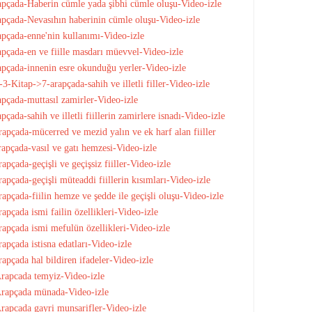
pçada-Haberin cümle yada şibhi cümle oluşu-Video-izle
pçada-Nevasıhın haberinin cümle oluşu-Video-izle
pçada-enne'nin kullanımı-Video-izle
pçada-en ve fiille masdarı müevvel-Video-izle
pçada-innenin esre okunduğu yerler-Video-izle
-Kitap->7-arapçada-sahih ve illetli filler-Video-izle
pçada-muttasıl zamirler-Video-izle
ada-sahih ve illetli fiillerin zamirlere isnadı-Video-izle
pçada-mücerred ve mezid yalın ve ek harf alan fiiller
pçada-vasıl ve gatı hemzesi-Video-izle
çada-geçişli ve geçişsiz fiiller-Video-izle
pçada-geçişli müteaddi fiillerin kısımları-Video-izle
pçada-fiilin hemze ve şedde ile geçişli oluşu-Video-izle
pçada ismi failin özellikleri-Video-izle
apçada ismi mefulün özellikleri-Video-izle
pçada istisna edatları-Video-izle
pçada hal bildiren ifadeler-Video-izle
rapcada temyiz-Video-izle
Arapçada münada-Video-izle
apcada gayri munsarifler-Video-izle