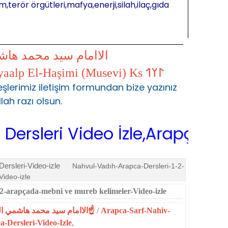
m,terör örgütleri,mafya,enerji,silah,ilaç,gıda
الاامام سيد محمد ها
𐰃𐰠𐰯 S.Muhammed Kayaalp El-Haşimi (Musevi) Ks 𐰃𐰠𐰯
şlerimiz iletişim formundan bize yazınız
llah razı olsun.
ri Video İzle,Arapça Sarf,Arap
ersleri-Video-izle
Nahvul-Vadıh-Arapca-Dersleri-1-2-
ideo-izle
2-arapçada-mebni ve mureb kelimeler-Video-izle
☝الاامام سيد محمد هاشمي الموسوي☝المحمدية☝
/
Arapca-Sarf-Nahiv-
-Dersleri-Video-Izle
,