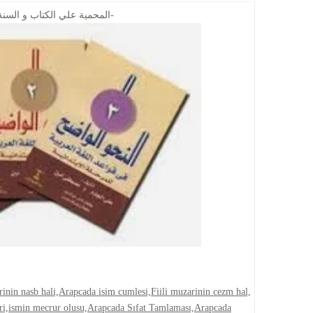
https://www.muhammediyye.org/-المحمية علي الكتاب و السنة الصحيحة-
rinin nasb hali,Arapcada isim cumlesi,Fiili muzarinin cezm hal,
leri,ismin mecrur olusu,Arapcada Sıfat Tamlaması,Arapcada