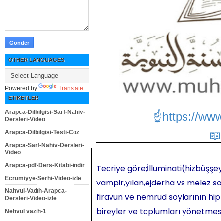
OTHER LANGUAGES
Powered by
Translate
ETIKETLER
Arapca-Dilbilgisi-Sarf-Nahiv-
☝https://ww
Dersleri-Video
Arapca-Dilbilgisi-Testi-Coz
Arapca-Sarf-Nahiv-Dersleri-
Video
Arapca-pdf-Ders-Kitabi-indir
Teoriye göre;İlluminati(hizbüşşey
Ecrumiyye-Serhi-Video-izle
vampir,yılan,ejderha vs melez so
Nahvul-Vadıh-Arapca-
firavun ve nemrud soylarının hipn
Dersleri-Video-izle
bireyler ve toplumları yönetmesi,
Nehvul vazıh-1