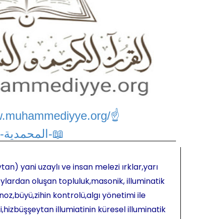
w.muhammediyye.org/
☝
📖-المحمدية-📖
tan) yani uzaylı ve insan melezi ırklar,yarı
ylardan oluşan topluluk,masonik, illuminatik
oz,büyü,zihin kontrolü,algı yönetimi ile
hizbüşşeytan illumiatinin küresel illuminatik