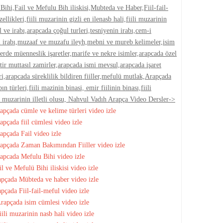
Bihi,Fail ve Mefulu Bih iliskisi,Mubteda ve Haber,Fiil-fail-
 ozellikleri,fiili muzarinin gizli en ilenasb hali,fiili muzarinin
 ve irabı,arapcada çoğul turleri,tesniyenin irabı,cem-i
 irabı,muzaaf ve muzafu ileyh,mebni ve mureb kelimeler,isim
lerde müenneslik işaretler,marife ve nekre isimler,arapcada özel
tir muttasıl zamirler,arapcada ismi mevsul,arapcada işaret
ri,arapcada süreklilik bildiren fiiller,mefulü mutlak,Arapçada
 türleri,fiili mazinin binasi, emir fiilinin binası,fiili
li muzarinin illetli olusu, Nahvul Vadıh Arapça Video Dersler->
pçada cümle ve kelime türleri video izle
çada fiil cümlesi video izle
pçada Fail video izle
apçada Zaman Bakımından Fiiller video izle
pcada Mefulu Bihi video izle
 ve Mefulü Bihi iliskisi video izle
pçada Mübteda ve haber video izle
çada Fiil-fail-meful video izle
apçada isim cümlesi video izle
li muzarinin nasb hali video izle