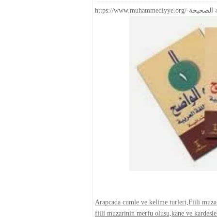
Arapcada cumle ve kelime turleri,Fiili muza
fiili muzarinin merfu olusu,kane ve kardes