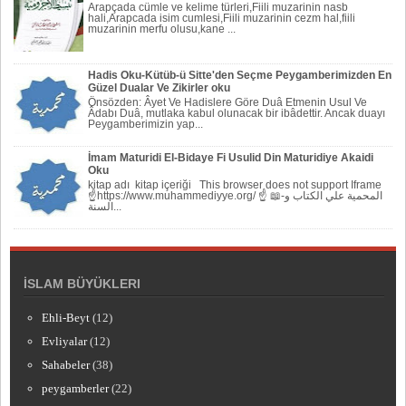
Arapçada cümle ve kelime türleri,Fiili muzarinin nasb
hali,Arapcada isim cumlesi,Fiili muzarinin cezm hal,fiili
muzarinin merfu olusu,kane ...
Hadis Oku-Kütüb-ü Sitte'den Seçme Peygamberimizden En
Güzel Dualar Ve Zikirler oku
Önsözden: Âyet Ve Hadislere Göre Duâ Etmenin Usul Ve
Âdabı Duâ, mutlaka kabul olunacak bir ibâdettir. Ancak duayı
Peygamberi­mizin yap...
İmam Maturidi El-Bidaye Fi Usulid Din Maturidiye Akaidi
Oku
kitap adı kitap içeriği This browser does not support Iframe
☝https://www.muhammediyye.org/ ☝ 📖-المحمية علي الكتاب و
السنة...
İSLAM BÜYÜKLERI
Ehli-Beyt
(12)
Evliyalar
(12)
Sahabeler
(38)
peygamberler
(22)