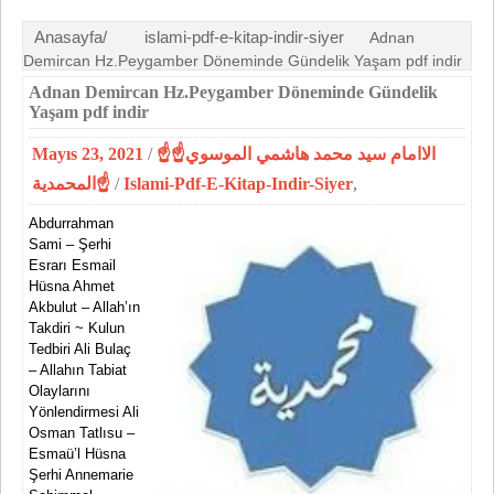
Anasayfa/
islami-pdf-e-kitap-indir-siyer
Adnan
Demircan Hz.Peygamber Döneminde Gündelik Yaşam pdf indir
Adnan Demircan Hz.Peygamber Döneminde Gündelik
Yaşam pdf indir
Mayıs 23, 2021
/
☝الاامام سيد محمد هاشمي الموسوي☝
المحمدية☝
/
Islami-Pdf-E-Kitap-Indir-Siyer
,
Abdurrahman
Sami – Şerhi
Esrarı Esmail
Hüsna Ahmet
Akbulut – Allah’ın
Takdiri ~ Kulun
Tedbiri Ali Bulaç
– Allahın Tabiat
Olaylarını
Yönlendirmesi Ali
Osman Tatlısu –
Esmaü’l Hüsna
Şerhi Annemarie