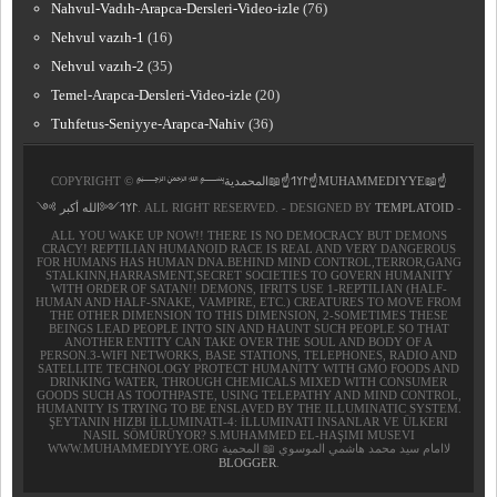
Nahvul-Vadıh-Arapca-Dersleri-Video-izle
(76)
Nehvul vazıh-1
(16)
Nehvul vazıh-2
(35)
Temel-Arapca-Dersleri-Video-izle
(20)
Tuhfetus-Seniyye-Arapca-Nahiv
(36)
COPYRIGHT ©
﷽𐰃𐰠𐰯☝📖المحمدية☝MUHAMMEDIYYE📖☝
𐰃𐰠𐰯༺الله أكبر ༻
. ALL RIGHT RESERVED. - DESIGNED BY
TEMPLATOID
-
ALL YOU WAKE UP NOW!! THERE IS NO DEMOCRACY BUT DEMONS
CRACY! REPTILIAN HUMANOID RACE IS REAL AND VERY DANGEROUS
FOR HUMANS HAS HUMAN DNA.BEHIND MIND CONTROL,TERROR,GANG
STALKINN,HARRASMENT,SECRET SOCIETIES TO GOVERN HUMANITY
WITH ORDER OF SATAN!! DEMONS, IFRITS USE 1-REPTILIAN (HALF-
HUMAN AND HALF-SNAKE, VAMPIRE, ETC.) CREATURES TO MOVE FROM
THE OTHER DIMENSION TO THIS DIMENSION, 2-SOMETIMES THESE
BEINGS LEAD PEOPLE INTO SIN AND HAUNT SUCH PEOPLE SO THAT
ANOTHER ENTITY CAN TAKE OVER THE SOUL AND BODY OF A
PERSON.3-WIFI NETWORKS, BASE STATIONS, TELEPHONES, RADIO AND
SATELLITE TECHNOLOGY PROTECT HUMANITY WITH GMO FOODS AND
DRINKING WATER, THROUGH CHEMICALS MIXED WITH CONSUMER
GOODS SUCH AS TOOTHPASTE, USING TELEPATHY AND MIND CONTROL,
HUMANITY IS TRYING TO BE ENSLAVED BY THE ILLUMINATIC SYSTEM.
ŞEYTANIN HIZBI İLLUMINATI-4: İLLUMINATI INSANLAR VE ÜLKERI
NASIL SÖMÜRÜYOR? S.MUHAMMED EL-HAŞIMI MUSEVI
WWW.MUHAMMEDIYYE.ORG لاامام سيد محمد هاشمي الموسوي 📖 المحمية
BLOGGER
.