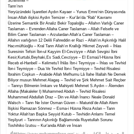
Schimmel –
Tanrı’nın
Yeryüzündeki İşaretleri Aydın Kayaer – Yunus Emre’nin Dünyasında
İnsan Allah ilişkisi Aydın Temizer – Kur’ân’da “Rab” Kavramı
Üzerine Semantik Bir Analiz Bekir Topaloğlu – Allahın Varlığı Caner
Taslaman – Evrenden Allaha Caner Taslaman – Allah Felsefe ve
Bilim Caner Taslaman – Arzulardan Allah’a Caner Taslaman –
Allahın varlığının 12 Delili Fahreddin er Razi – Allah’ın Aşkınlığı Halil
Hacımüftüoğlu – Kral Tanrı Allah’ın Krallığı Hikmet Zeyveli – İhlas
Suresinin Tefsiri İbn-ul Kayyim El-Cevziyye – Allah Sevgisi İbni
Kesir,Kurtubi,Beyhaki,Es Sadi,Cevziyye – El Esmaü’l-Hüsna İbni
Receb el-Hanbelî – Kelimetu’l İhlâs İbn-i Teymiyye – İhlas ve Tevhid
İbn-i Teymiyye – Dua Ve Tevhid İbn-i Teymiyye – Tevhid Risalesi
İbrahim Coşkun – Arabide Allah Mefhumu Lâ İlahe İllallah Ne Demek
Biliyor musun Mehmet Alagaş – Tevhid ve Şirk Mehmet Sait Reçber
– Tanrıyı Bilmenin İmkanı ve Mahiyeti Mehmet S.Aydın – Âlemden
Allaha (Makaleler I) Muhammed Abduh – Tevhid Risalesi
Muhammed Abdullah Draz – Din ve Allah İnancı Neale Donald
Walsch – Tanrı Ne İster Osman Güven – Maturidi’de Allah Alem
İlişkisi Ramazan Sönmez – Esma-i Hüsna Reza Aslan – Tanrı
Yoktur Allah’tan Başka Seyyid Kutub – Tevhidin Anlamı Temel
Yeşilyurt – Tanrının Aşkınlığı Bağlamında Ruyetullah Sorunu
Toshihiko İzutsu – Kur’anda Allah ve İnsan
☝📖https://www.muhammediyye.org/-المحمية علي الكتاب و السنة