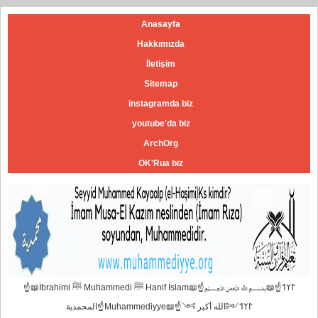
Anasayfa
Hakkımızda
İletişim
Sitemap
instagramda biz
youtube'da biz
ArchOrg
OK'Rua biz
☝📖İbrahimi ﷺ Muhammedi ﷺ Hanif İslam📖☝﷽𐰃𐰠𐰯☝📖
المحمدية☝Muhammediyye📖☝𐰃𐰠𐰯༺الله أكبر ༻