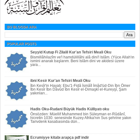
BU BLOGDA ARA
POPULAR POSTS
Seyyid Kutup Fi Zilalil Kur'an Tefsiri Meali Oku
Bismillâhilazîm ve'l hamdülillâhi alâ dini'l Islâm. (Yüce Allah'ın
ismini anarak başlarım. Beni Islâm dini ve akidesi üzere
yara...
ibni Kesir Kur'an Tefsiri Meali Oku
İbn Kesîr'in Hayatı: Ebu'1-Fidâ İsmâîl İmâd'üd-Din İbn Ömer
İbn Kesîr İbn Dâvûd îbn Kesîr el-Dimaşkî el-Kureyşî, Şam
yakınları...
Hadis Oku-Rudani Büyük Hadis Külliyatı oku
Önsözden: Müellif Muhammed bin Süleyman er-Rûdânî,
hicretin 1030. senesinde Kuzey Afrika'nın Sus şehrine yakın
Tarivdenk kasabasında dün...
Ecrumiyye kitabı arapça pdf indir