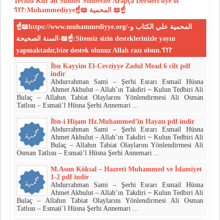
Tevhid
Kur'an
Sünnet
Sohbetler
Arapça Dersleri
üye ol
𐰃𐰠𐰯:Muhammediyye☝📖 المحمية 📖☝
☝📖https://www.muhammediyye.org/-المحمية علي الكتاب و
السنة الصحيحة-📖☝:Sitemiz sizin desteklerinizle yayın
yapmaktadır,bize destek olunuz Allah razı olsun.𐰃𐰠𐰯
İbn Kayyim El-Cevziyye Zadul Mead 6 cilt pdf
indir
Abdurrahman Sami – Şerhi Esrarı Esmail Hüsna
Ahmet Akbulut – Allah’ın Takdiri ~ Kulun Tedbiri Ali
Bulaç – Allahın Tabiat Olaylarını Yönlendirmesi Ali Osman
Tatlısu – Esmaü’l Hüsna Şerhi Annemari ...
İbn-i Hişam Hz.Muhammed’in Hayatı pdf indir
Abdurrahman Sami – Şerhi Esrarı Esmail Hüsna
Ahmet Akbulut – Allah’ın Takdiri ~ Kulun Tedbiri Ali
Bulaç – Allahın Tabiat Olaylarını Yönlendirmesi Ali
Osman Tatlısu – Esmaü’l Hüsna Şerhi Annemari ...
M.Asım Köksal – Hazreti Muhammed ve İslamiyet
1-2 pdf indir
Abdurrahman Sami – Şerhi Esrarı Esmail Hüsna
Ahmet Akbulut – Allah’ın Takdiri ~ Kulun Tedbiri Ali
Bulaç – Allahın Tabiat Olaylarını Yönlendirmesi Ali Osman
Tatlısu – Esmaü’l Hüsna Şerhi Annemari ...