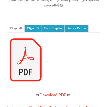
الصحيحة-☝📖
Kitap pdf
Diğer pdf
Ders Kitapları
Arapça Dersler
➡
Download PDF
⬅