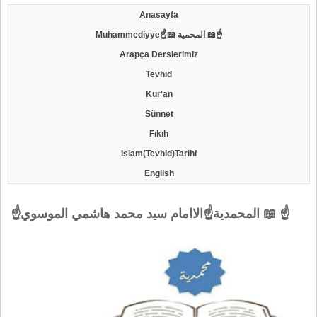
Anasayfa
Muhammediyye☝📖 المحمية 📖☝
Arapça Derslerimiz
Tevhid
Kur'an
Sünnet
Fıkıh
İslam(Tevhid)Tarihi
English
☝المحمدية☝الاامام سيد محمد هاشمي الموسوي 📖 ☝