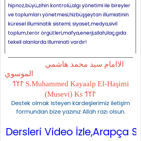
hipnoz,büyü,zihin kontrolü,algı yönetimi ile bireyler
ve toplumları yönetmesi,hizbüşşeytan illumiatinin
küresel illuminatik sistemi; siyaset,medya,sivil
toplum,terör örgütleri,mafya,enerji,silah,ilaç,gıda
tekeli alanlarda illuminati vardır!
الاامام سيد محمد هاشمي
الموسوي
𐰃𐰠𐰯 S.Muhammed Kayaalp El-Haşimi
(Musevi) Ks 𐰃𐰠𐰯
Destek olmak isteyen kardeşlerimiz iletişim
formundan bize yazınız Allah razı olsun.
sleri Video İzle,Arapça Sarf,A