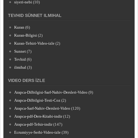
siyeri-nebi
(10)
TEVHID SÜNNET ILMIHAL
Kuran
(6)
Kuran-Bilgisi
(2)
Kuran-Tefsiri-Video-izle
(2)
Sunnet
(7)
Tevhid
(6)
ilmihal
(3)
VIDEO DERS İZLE
Arapca-Dilbilgisi-Sarf-Nahiv-Dersleri-Video
(9)
Arapca-Dilbilgisi-Testi-Coz
(2)
Arapca-Sarf-Nahiv-Dersleri-Video
(120)
Arapca-pdf-Ders-Kitabi-indir
(12)
Arapca-pdf-Tefsir-indir
(147)
Ecrumiyye-Serhi-Video-izle
(39)