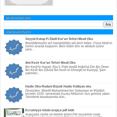
BU BLOGDA ARA
POPULAR POSTS
Seyyid Kutup Fi Zilalil Kur'an Tefsiri Meali Oku
Bismillâhilazîm ve'l hamdülillâhi alâ dini'l Islâm. (Yüce Allah'ın
ismini anarak başlarım. Beni Islâm dini ve akidesi üzere
yara...
ibni Kesir Kur'an Tefsiri Meali Oku
İbn Kesîr'in Hayatı: Ebu'1-Fidâ İsmâîl İmâd'üd-Din İbn Ömer
İbn Kesîr İbn Dâvûd îbn Kesîr el-Dimaşkî el-Kureyşî, Şam
yakınları...
Hadis Oku-Rudani Büyük Hadis Külliyatı oku
Önsözden: Müellif Muhammed bin Süleyman er-Rûdânî,
hicretin 1030. senesinde Kuzey Afrika'nın Sus şehrine yakın
Tarivdenk kasabasında dün...
Ecrumiyye kitabı arapça pdf indir
Arapçada cümle ve kelime türleri,Fiili muzarinin nasb