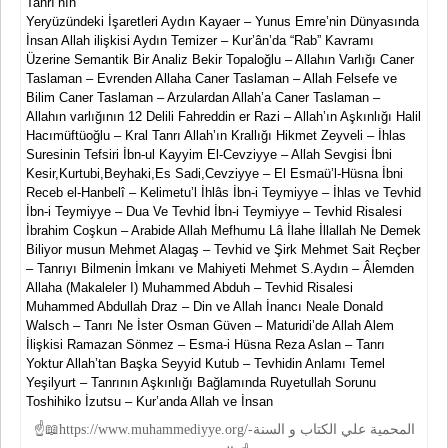
Tanrı’nın
Yeryüzündeki İşaretleri Aydın Kayaer – Yunus Emre’nin Dünyasında
İnsan Allah ilişkisi Aydın Temizer – Kur’ân’da “Rab” Kavramı
Üzerine Semantik Bir Analiz Bekir Topaloğlu – Allahın Varlığı Caner
Taslaman – Evrenden Allaha Caner Taslaman – Allah Felsefe ve
Bilim Caner Taslaman – Arzulardan Allah’a Caner Taslaman –
Allahın varlığının 12 Delili Fahreddin er Razi – Allah’ın Aşkınlığı Halil
Hacımüftüoğlu – Kral Tanrı Allah’ın Krallığı Hikmet Zeyveli – İhlas
Suresinin Tefsiri İbn-ul Kayyim El-Cevziyye – Allah Sevgisi İbni
Kesir,Kurtubi,Beyhaki,Es Sadi,Cevziyye – El Esmaü’l-Hüsna İbni
Receb el-Hanbelî – Kelimetu’l İhlâs İbn-i Teymiyye – İhlas ve Tevhid
İbn-i Teymiyye – Dua Ve Tevhid İbn-i Teymiyye – Tevhid Risalesi
İbrahim Coşkun – Arabide Allah Mefhumu Lâ İlahe İllallah Ne Demek
Biliyor musun Mehmet Alagaş – Tevhid ve Şirk Mehmet Sait Reçber
– Tanrıyı Bilmenin İmkanı ve Mahiyeti Mehmet S.Aydın – Âlemden
Allaha (Makaleler I) Muhammed Abduh – Tevhid Risalesi
Muhammed Abdullah Draz – Din ve Allah İnancı Neale Donald
Walsch – Tanrı Ne İster Osman Güven – Maturidi’de Allah Alem
İlişkisi Ramazan Sönmez – Esma-i Hüsna Reza Aslan – Tanrı
Yoktur Allah’tan Başka Seyyid Kutub – Tevhidin Anlamı Temel
Yeşilyurt – Tanrının Aşkınlığı Bağlamında Ruyetullah Sorunu
Toshihiko İzutsu – Kur’anda Allah ve İnsan
☝📖https://www.muhammediyye.org/-المحمية علي الكتاب و السنة