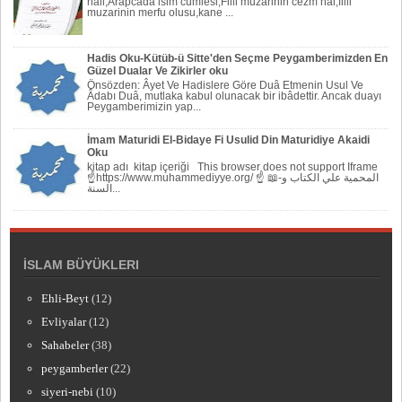
hali,Arapcada isim cumlesi,Fiili muzarinin cezm hal,fiili
muzarinin merfu olusu,kane ...
Hadis Oku-Kütüb-ü Sitte'den Seçme Peygamberimizden En
Güzel Dualar Ve Zikirler oku
Önsözden: Âyet Ve Hadislere Göre Duâ Etmenin Usul Ve
Âdabı Duâ, mutlaka kabul olunacak bir ibâdettir. Ancak duayı
Peygamberi­mizin yap...
İmam Maturidi El-Bidaye Fi Usulid Din Maturidiye Akaidi
Oku
kitap adı kitap içeriği This browser does not support Iframe
☝https://www.muhammediyye.org/ ☝ 📖-المحمية علي الكتاب و
السنة...
İSLAM BÜYÜKLERI
Ehli-Beyt
(12)
Evliyalar
(12)
Sahabeler
(38)
peygamberler
(22)
siyeri-nebi
(10)