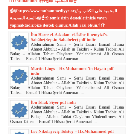
𐰃𐰠𐰯:Muhammediyye☝📖 المحمية 📖☝
☝📖https://www.muhammediyye.org/-المحمية علي الكتاب و
السنة الصحيحة-📖☝:Sitemiz sizin desteklerinizle yayın
yapmaktadır,bize destek olunuz Allah razı olsun.𐰃𐰠𐰯
İbn Hacer el-Askalani el-İsâbe fi temyizi’s-
Sahâbe(Seçkin Sahabeler) pdf indir
Abdurrahman Sami – Şerhi Esrarı Esmail Hüsna
Ahmet Akbulut – Allah’ın Takdiri ~ Kulun Tedbiri Ali
Bulaç – Allahın Tabiat Olaylarını Yönlendirmesi Ali Osman
Tatlısu – Esmaü’l Hüsna Şerhi Annemari ...
Martin Lings – Hz.Muhammed’in Hayatı pdf
indir
Abdurrahman Sami – Şerhi Esrarı Esmail Hüsna
Ahmet Akbulut – Allah’ın Takdiri ~ Kulun Tedbiri Ali
Bulaç – Allahın Tabiat Olaylarını Yönlendirmesi Ali Osman
Tatlısu – Esmaü’l Hüsna Şerhi Annemari ...
İbn İshak Siyer pdf indir
Abdurrahman Sami – Şerhi Esrarı Esmail Hüsna
Ahmet Akbulut – Allah’ın Takdiri ~ Kulun Tedbiri Ali
Bulaç – Allahın Tabiat Olaylarını Yönlendirmesi Ali
Osman Tatlısu – Esmaü’l Hüsna Şerhi Annemari ...
Lev Nikolayeviç Tolstoy – Hz.Muhammed pdf