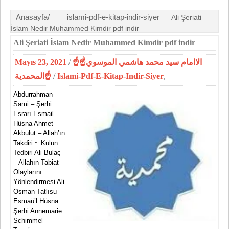
Anasayfa/
islami-pdf-e-kitap-indir-siyer
Ali Şeriati
İslam Nedir Muhammed Kimdir pdf indir
Ali Şeriati İslam Nedir Muhammed Kimdir pdf indir
Mayıs 23, 2021
/
☝الاامام سيد محمد هاشمي الموسوي☝
المحمدية☝
/
Islami-Pdf-E-Kitap-Indir-Siyer
,
Abdurrahman
Sami – Şerhi
Esrarı Esmail
Hüsna Ahmet
Akbulut – Allah’ın
Takdiri ~ Kulun
Tedbiri Ali Bulaç
– Allahın Tabiat
Olaylarını
Yönlendirmesi Ali
Osman Tatlısu –
Esmaü’l Hüsna
Şerhi Annemarie
Schimmel –