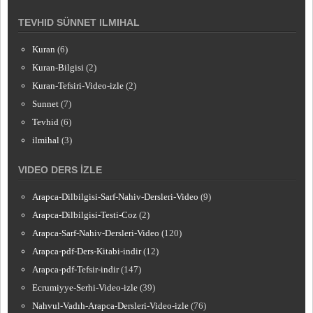
TEVHID SÜNNET ILMIHAL
Kuran
(6)
Kuran-Bilgisi
(2)
Kuran-Tefsiri-Video-izle
(2)
Sunnet
(7)
Tevhid
(6)
ilmihal
(3)
VIDEO DERS İZLE
Arapca-Dilbilgisi-Sarf-Nahiv-Dersleri-Video
(9)
Arapca-Dilbilgisi-Testi-Coz
(2)
Arapca-Sarf-Nahiv-Dersleri-Video
(120)
Arapca-pdf-Ders-Kitabi-indir
(12)
Arapca-pdf-Tefsir-indir
(147)
Ecrumiyye-Serhi-Video-izle
(39)
Nahvul-Vadıh-Arapca-Dersleri-Video-izle
(76)