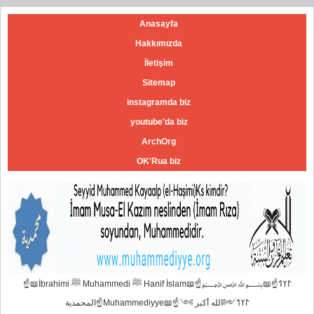
Anasayfa
Hakkımızda
İletişim
Sitemap
instagramda biz
youtube'da biz
ArchOrg
OK'Rua biz
☝📖İbrahimi ﷺ Muhammedi ﷺ Hanif İslam📖☝﷽𐰃𐰠𐰯☝📖
المحمدية☝Muhammediyye📖☝𐰃𐰠𐰯༺الله أكبر ༻