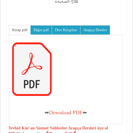
الصحيحة-☝📖
Kitap pdf
Diğer pdf
Ders Kitapları
Arapça Dersler
➡
Download PDF
⬅
Tevhid
Kur'an
Sünnet
Sohbetler
Arapça Dersleri
üye ol