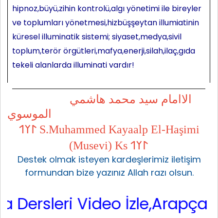
hipnoz,büyü,zihin kontrolü,algı yönetimi ile bireyler
ve toplumları yönetmesi,hizbüşşeytan illumiatinin
küresel illuminatik sistemi; siyaset,medya,sivil
toplum,terör örgütleri,mafya,enerji,silah,ilaç,gıda
tekeli alanlarda illuminati vardır!
الاامام سيد محمد هاشمي
الموسوي
𐰃𐰠𐰯 S.Muhammed Kayaalp El-Haşimi
(Musevi) Ks 𐰃𐰠𐰯
Destek olmak isteyen kardeşlerimiz iletişim
formundan bize yazınız Allah razı olsun.
rsleri Video İzle,Arapça Sarf,