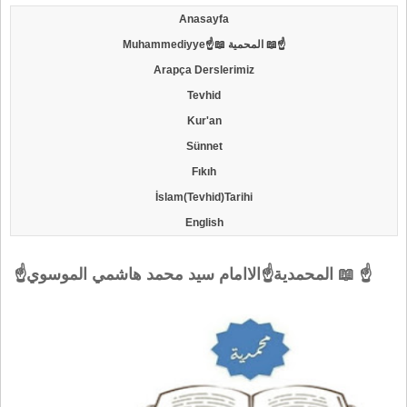
Anasayfa
Muhammediyye☝📖 المحمية 📖☝
Arapça Derslerimiz
Tevhid
Kur'an
Sünnet
Fıkıh
İslam(Tevhid)Tarihi
English
☝المحمدية☝الاامام سيد محمد هاشمي الموسوي 📖 ☝