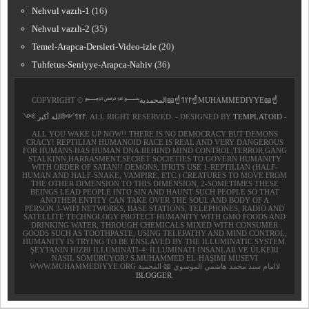
Nehvul vazıh-1
(16)
Nehvul vazıh-2
(35)
Temel-Arapca-Dersleri-Video-izle
(20)
Tuhfetus-Seniyye-Arapca-Nahiv
(36)
COPYRIGHT ©
﷽𐰃𐰠𐰯☝📖المحمدية☝MUHAMMEDIYYE📖☝
𐰃𐰠𐰯༺الله أكبر ༻
. ALL RIGHT RESERVED. - DESIGNED BY
TEMPLATOID
-
ALL YOU WAKE UP NOW!! THERE IS NO DEMOCRACY BUT DEMONS
CRACY! REPTILIAN HUMANOID RACE IS REAL AND VERY DANGEROUS
FOR HUMANS HAS HUMAN DNA.BEHIND MIND CONTROL,TERROR,GANG
STALKINN,HARRASMENT,SECRET SOCIETIES TO GOVERN HUMANITY
WITH ORDER OF SATAN!! DEMONS, IFRITS USE 1-REPTILIAN (HALF-
HUMAN AND HALF-SNAKE, VAMPIRE, ETC.) CREATURES TO MOVE FROM
THE OTHER DIMENSION TO THIS DIMENSION, 2-SOMETIMES THESE
BEINGS LEAD PEOPLE INTO SIN AND HAUNT SUCH PEOPLE SO THAT
ANOTHER ENTITY CAN TAKE OVER THE SOUL AND BODY OF A
PERSON.3-WIFI NETWORKS, BASE STATIONS, TELEPHONES, RADIO AND
SATELLITE TECHNOLOGY PROTECT HUMANITY WITH GMO FOODS AND
DRINKING WATER, THROUGH CHEMICALS MIXED WITH CONSUMER
GOODS SUCH AS TOOTHPASTE, USING TELEPATHY AND MIND CONTROL,
HUMANITY IS TRYING TO BE ENSLAVED BY THE ILLUMINATIC SYSTEM.
ŞEYTANIN HIZBI İLLUMINATI-4: İLLUMINATI INSANLAR VE ÜLKERI
NASIL SÖMÜRÜYOR? S.MUHAMMED EL-HAŞIMI MUSEVI
WWW.MUHAMMEDIYYE.ORG لاامام سيد محمد هاشمي الموسوي 📖 المحمية
BLOGGER
.