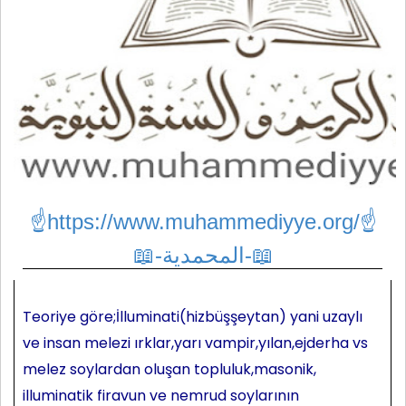
☝https://www.muhammediyye.org/
☝
📖-المحمدية-📖
Teoriye göre;İlluminati(hizbüşşeytan) yani uzaylı
ve insan melezi ırklar,yarı vampir,yılan,ejderha vs
melez soylardan oluşan topluluk,masonik,
illuminatik firavun ve nemrud soylarının