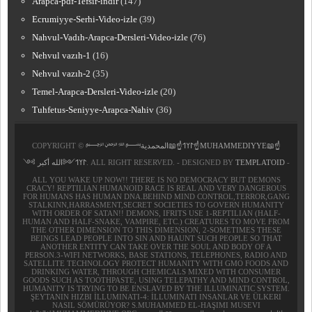
Arapca-pdf-Tefsir-indir
(147)
Ecrumiyye-Serhi-Video-izle
(39)
Nahvul-Vadıh-Arapca-Dersleri-Video-izle
(76)
Nehvul vazıh-1
(16)
Nehvul vazıh-2
(35)
Temel-Arapca-Dersleri-Video-izle
(20)
Tuhfetus-Seniyye-Arapca-Nahiv
(36)
COPYRIGHT ©
﷽𐰃𐰠𐰯☝📖المحمدية☝MUHAMMEDIYYE📖☝
𐰃𐰠𐰯༺الله أكبر ༻
. ALL RIGHT RESERVED. - DESIGNED BY
TEMPLATOID
-
ALL YOU WAKE UP NOW!! THERE IS NO DEMOCRACY BUT DEMONS
CRACY! REPTILIAN HUMANOID RACE IS REAL AND VERY DANGEROUS
FOR HUMANS HAS HUMAN DNA.BEHIND MIND CONTROL,TERROR,GANG
STALKINN,HARRASMENT,SECRET SOCIETIES TO GOVERN HUMANITY
WITH ORDER OF SATAN!! DEMONS, IFRITS USE 1-REPTILIAN (HALF-
HUMAN AND HALF-SNAKE, VAMPIRE, ETC.) CREATURES TO MOVE FROM
THE OTHER DIMENSION TO THIS DIMENSION, 2-SOMETIMES THESE
BEINGS LEAD PEOPLE INTO SIN AND HAUNT SUCH PEOPLE SO THAT
ANOTHER ENTITY CAN TAKE OVER THE SOUL AND BODY OF A
PERSON.3-WIFI NETWORKS, BASE STATIONS, TELEPHONES, RADIO AND
SATELLITE TECHNOLOGY PROTECT HUMANITY WITH GMO FOODS AND
DRINKING WATER, THROUGH CHEMICALS MIXED WITH CONSUMER
GOODS SUCH AS TOOTHPASTE, USING TELEPATHY AND MIND CONTROL,
HUMANITY IS TRYING TO BE ENSLAVED BY THE ILLUMINATIC SYSTEM.
ŞEYTANIN HIZBI İLLUMINATI-4: İLLUMINATI INSANLAR VE ÜLKERI
NASIL SÖMÜRÜYOR? S.MUHAMMED EL-HAŞIMI MUSEVI