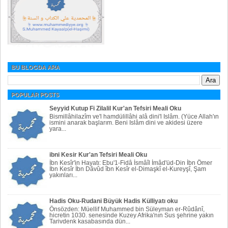
BU BLOGDA ARA
POPULAR POSTS
Seyyid Kutup Fi Zilalil Kur'an Tefsiri Meali Oku
Bismillâhilazîm ve'l hamdülillâhi alâ dini'l Islâm. (Yüce Allah'ın
ismini anarak başlarım. Beni Islâm dini ve akidesi üzere
yara...
ibni Kesir Kur'an Tefsiri Meali Oku
İbn Kesîr'in Hayatı: Ebu'1-Fidâ İsmâîl İmâd'üd-Din İbn Ömer
İbn Kesîr İbn Dâvûd îbn Kesîr el-Dimaşkî el-Kureyşî, Şam
yakınları...
Hadis Oku-Rudani Büyük Hadis Külliyatı oku
Önsözden: Müellif Muhammed bin Süleyman er-Rûdânî,
hicretin 1030. senesinde Kuzey Afrika'nın Sus şehrine yakın
Tarivdenk kasabasında dün...