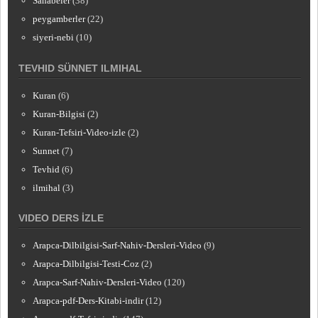
Sahabeler
(38)
peygamberler
(22)
siyeri-nebi
(10)
TEVHID SÜNNET ILMIHAL
Kuran
(6)
Kuran-Bilgisi
(2)
Kuran-Tefsiri-Video-izle
(2)
Sunnet
(7)
Tevhid
(6)
ilmihal
(3)
VIDEO DERS İZLE
Arapca-Dilbilgisi-Sarf-Nahiv-Dersleri-Video
(9)
Arapca-Dilbilgisi-Testi-Coz
(2)
Arapca-Sarf-Nahiv-Dersleri-Video
(120)
Arapca-pdf-Ders-Kitabi-indir
(12)