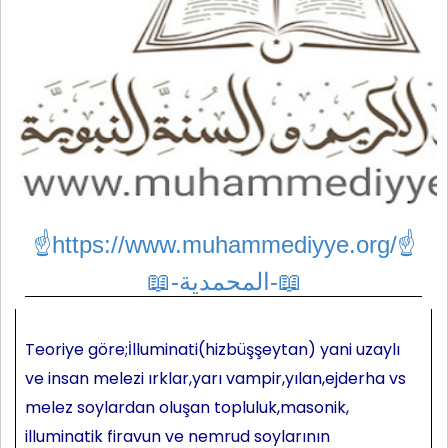
☝https://www.muhammediyye.org/
☝
📖-المحمدية-📖
Teoriye göre;İlluminati(hizbüşşeytan) yani uzaylı
ve insan melezi ırklar,yarı vampir,yılan,ejderha vs
melez soylardan oluşan topluluk,masonik,
illuminatik firavun ve nemrud soylarının