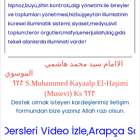
hipnoz,büyü,zihin kontrolü,algı yönetimi ile bireyler
ve toplumları yönetmesi,hizbüşşeytan illumiatinin
küresel illuminatik sistemi; siyaset,medya,sivil
toplum,terör örgütleri,mafya,enerji,silah,ilaç,gıda
tekeli alanlarda illuminati vardır!
الاامام سيد محمد هاشمي
الموسوي
𐰃𐰠𐰯 S.Muhammed Kayaalp El-Haşimi
(Musevi) Ks 𐰃𐰠𐰯
Destek olmak isteyen kardeşlerimiz iletişim
formundan bize yazınız Allah razı olsun.
sleri Video İzle,Arapça Sarf,A