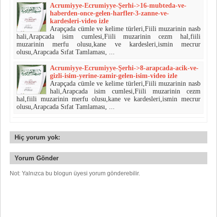
Acrumiyye-Ecrumiyye-Şerhi->16-mubteda-ve-
haberden-once-gelen-harfler-3-zanne-ve-
kardesleri-video izle
Arapçada cümle ve kelime türleri,Fiili muzarinin nasb
hali,Arapcada isim cumlesi,Fiili muzarinin cezm hal,fiili
muzarinin merfu olusu,kane ve kardesleri,ismin mecrur
olusu,Arapcada Sıfat Tamlaması, ...
Acrumiyye-Ecrumiyye-Şerhi->8-arapcada-acik-ve-
gizli-isim-yerine-zamir-gelen-isim-video izle
Arapçada cümle ve kelime türleri,Fiili muzarinin nasb
hali,Arapcada isim cumlesi,Fiili muzarinin cezm
hal,fiili muzarinin merfu olusu,kane ve kardesleri,ismin mecrur
olusu,Arapcada Sıfat Tamlaması, ...
Hiç yorum yok:
Yorum Gönder
Not: Yalnızca bu blogun üyesi yorum gönderebilir.