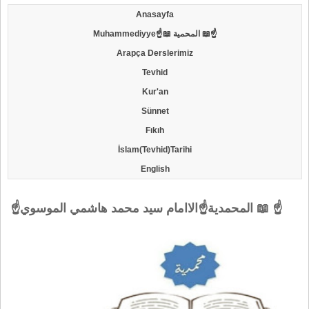
Anasayfa
Muhammediyye☝📖 المحمية 📖☝
Arapça Derslerimiz
Tevhid
Kur'an
Sünnet
Fıkıh
İslam(Tevhid)Tarihi
English
☝المحمدية☝الاامام سيد محمد هاشمي الموسوي 📖 ☝