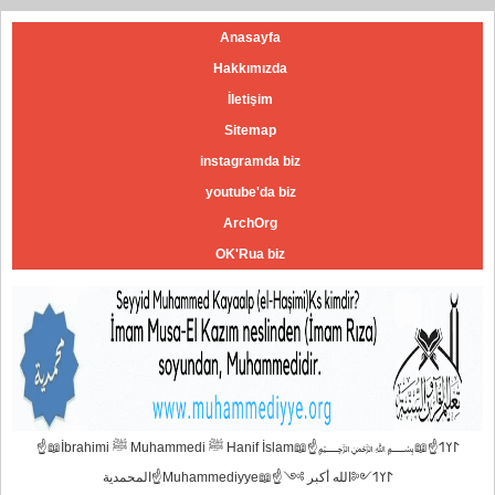
Anasayfa
Hakkımızda
İletişim
Sitemap
instagramda biz
youtube'da biz
ArchOrg
OK'Rua biz
☝📖İbrahimi ﷺ Muhammedi ﷺ Hanif İslam📖☝﷽𐰃𐰠𐰯☝📖
المحمدية☝Muhammediyye📖☝𐰃𐰠𐰯༺الله أكبر ༻