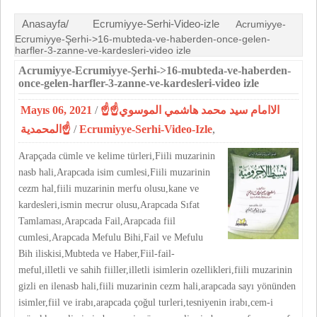
Anasayfa/
Ecrumiyye-Serhi-Video-izle
Acrumiyye-
Ecrumiyye-Şerhi->16-mubteda-ve-haberden-once-gelen-
harfler-3-zanne-ve-kardesleri-video izle
Acrumiyye-Ecrumiyye-Şerhi->16-mubteda-ve-haberden-
once-gelen-harfler-3-zanne-ve-kardesleri-video izle
Mayıs 06, 2021
/
☝الاامام سيد محمد هاشمي الموسوي☝
المحمدية☝
/
Ecrumiyye-Serhi-Video-Izle
,
Arapçada cümle ve kelime türleri,Fiili muzarinin
nasb hali,Arapcada isim cumlesi,Fiili muzarinin
cezm hal,fiili muzarinin merfu olusu,kane ve
kardesleri,ismin mecrur olusu,Arapcada Sıfat
Tamlaması,Arapcada Fail,Arapcada fiil
cumlesi,Arapcada Mefulu Bihi,Fail ve Mefulu
Bih iliskisi,Mubteda ve Haber,Fiil-fail-
meful,illetli ve sahih fiiller,illetli isimlerin ozellikleri,fiili muzarinin
gizli en ilenasb hali,fiili muzarinin cezm hali,arapcada sayı yönünden
isimler,fiil ve irabı,arapcada çoğul turleri,tesniyenin irabı,cem-i