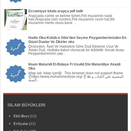
Ecrumiyye kitabı arapça pdf indir
Arapçada cümle ve kelime türleri,Fiili muzarinin nasb
hali,Arapcada isim cumlesi,Fiili muzarinin cezm hal,fiili
muzarinin merfu olusu,kane ...
Hadis Oku-Kütüb-ü Sitte'den Seçme Peygamberimizden En
Güzel Dualar Ve Zikirler oku
Önsözden: Âyet Ve Hadislere Göre Duâ Etmenin Usul Ve
Âdabı Duâ, mutlaka kabul olunacak bir ibâdettir. Ancak duayı
Peygamberi­mizin yap...
İmam Maturidi El-Bidaye Fi Usulid Din Maturidiye Akaidi
Oku
kitap adı kitap içeriği This browser does not support Iframe
☝https://www.muhammediyye.org/ ☝ 📖-المحمية علي الكتاب و
السنة...
İSLAM BÜYÜKLERI
Ehli-Beyt
(12)
Evliyalar
(12)