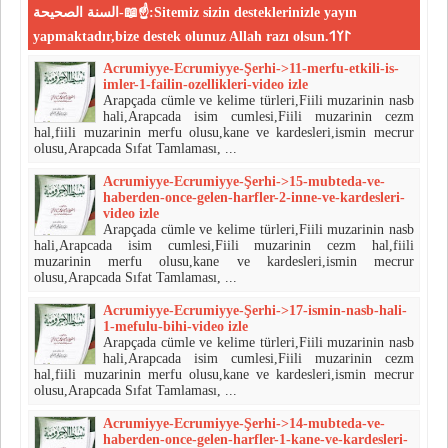
السنة الصحيحة-📖☝:Sitemiz sizin desteklerinizle yayın
yapmaktadır,bize destek olunuz Allah razı olsun.𐰃𐰠𐰯
Acrumiyye-Ecrumiyye-Şerhi->11-merfu-etkili-is-
imler-1-failin-ozellikleri-video izle
Arapçada cümle ve kelime türleri,Fiili muzarinin nasb
hali,Arapcada isim cumlesi,Fiili muzarinin cezm
hal,fiili muzarinin merfu olusu,kane ve kardesleri,ismin mecrur
olusu,Arapcada Sıfat Tamlaması, ...
Acrumiyye-Ecrumiyye-Şerhi->15-mubteda-ve-
haberden-once-gelen-harfler-2-inne-ve-kardesleri-
video izle
Arapçada cümle ve kelime türleri,Fiili muzarinin nasb
hali,Arapcada isim cumlesi,Fiili muzarinin cezm hal,fiili
muzarinin merfu olusu,kane ve kardesleri,ismin mecrur
olusu,Arapcada Sıfat Tamlaması, ...
Acrumiyye-Ecrumiyye-Şerhi->17-ismin-nasb-hali-
1-mefulu-bihi-video izle
Arapçada cümle ve kelime türleri,Fiili muzarinin nasb
hali,Arapcada isim cumlesi,Fiili muzarinin cezm
hal,fiili muzarinin merfu olusu,kane ve kardesleri,ismin mecrur
olusu,Arapcada Sıfat Tamlaması, ...
Acrumiyye-Ecrumiyye-Şerhi->14-mubteda-ve-
haberden-once-gelen-harfler-1-kane-ve-kardesleri-