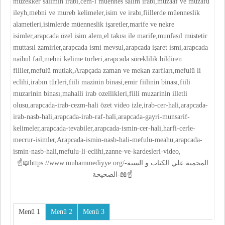
müzekker salimin irabı,cem-i müennes salim irabı,muzaaf ve muzafu
ileyh,mebni ve mureb kelimeler,isim ve irabı,fiillerde müenneslik
alametleri,isimlerde müenneslik işaretler,marife ve nekre
isimler,arapcada özel isim alem,el takısı ile marife,munfasıl müstetir
muttasıl zamirler,arapcada ismi mevsul,arapcada işaret ismi,arapcada
naibul fail,mebni kelime turleri,arapcada süreklilik bildiren
fiiller,mefulü mutlak,Arapçada zaman ve mekan zarfları,mefulü li
eclihi,irabın türleri,fiili mazinin binasi,emir fiilinin binası,fiili
muzarinin binası,mahalli irab ozellikleri,fiili muzarinin illetli
olusu,arapcada-irab-cezm-hali özet video izle,irab-cer-hali,arapcada-
irab-nasb-hali,arapcada-irab-raf-hali,arapcada-gayri-munsarif-
kelimeler,arapcada-tevabiler,arapcada-ismin-cer-hali,harfi-cerle-
mecrur-isimler,Arapcada-ismin-nasb-hali-mefulu-meahu,arapcada-
ismin-nasb-hali,mefulu-li-eclihi,zanne-ve-kardesleri-video,
☝📖https://www.muhammediyye.org/-المحمية علي الكتاب و السنة
الصحيحة-📖☝
Menü 1
Menü 2
Menü 3