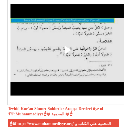
Tevhid
Kur'an
Sünnet
Sohbetler
Arapça Dersleri
üye ol
𐰃𐰠𐰯:Muhammediyye☝📖 المحمية 📖☝
☝📖https://www.muhammediyye.org/-المحمية علي الكتاب و