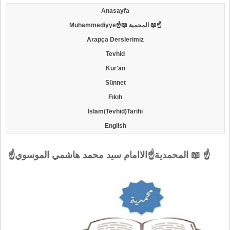
Anasayfa
Muhammediyye☝📖 المحمية 📖☝
Arapça Derslerimiz
Tevhid
Kur'an
Sünnet
Fıkıh
İslam(Tevhid)Tarihi
English
☝المحمدية☝الاامام سيد محمد هاشمي الموسوي 📖 ☝