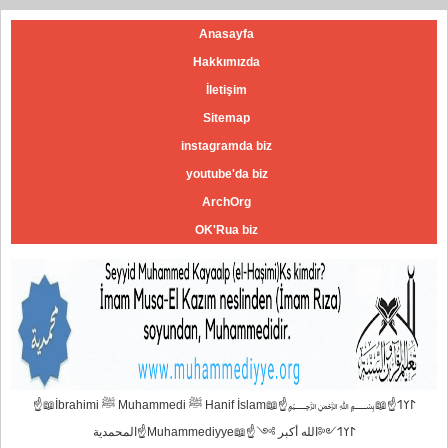
Anasayfa
Hakkımızda
İletişim
Sitemap
instagramda biz
youtube'da biz
ArchOrg
OK'Rua biz
☝📖İbrahimi ﷺ Muhammedi ﷺ Hanif İslam📖☝﷽𐰃𐰠𐰯☝📖
المحمدية☝Muhammediyye📖☝𐰃𐰠𐰯༺الله أكبر ༻