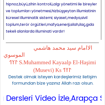
hipnoz,büyü,zihin kontrolü,algı yönetimi ile bireyler
ve toplumları yönetmesi,hizbüşşeytan illumiatinin
küresel illuminatik sistemi; siyaset,medya,sivil
toplum,terör örgütleri,mafya,enerji,silah,ilaç,gıda
tekeli alanlarda illuminati vardır!
الاامام سيد محمد هاشمي
الموسوي
𐰃𐰠𐰯 S.Muhammed Kayaalp El-Haşimi
(Musevi) Ks 𐰃𐰠𐰯
Destek olmak isteyen kardeşlerimiz iletişim
formundan bize yazınız Allah razı olsun.
rsleri Video İzle,Arapça Sarf,