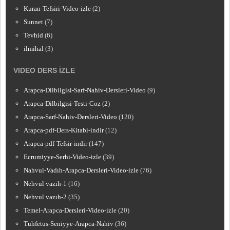
Kuran-Tefsiri-Video-izle
(2)
Sunnet
(7)
Tevhid
(6)
ilmihal
(3)
VIDEO DERS İZLE
Arapca-Dilbilgisi-Sarf-Nahiv-Dersleri-Video
(9)
Arapca-Dilbilgisi-Testi-Coz
(2)
Arapca-Sarf-Nahiv-Dersleri-Video
(120)
Arapca-pdf-Ders-Kitabi-indir
(12)
Arapca-pdf-Tefsir-indir
(147)
Ecrumiyye-Serhi-Video-izle
(39)
Nahvul-Vadıh-Arapca-Dersleri-Video-izle
(76)
Nehvul vazıh-1
(16)
Nehvul vazıh-2
(35)
Temel-Arapca-Dersleri-Video-izle
(20)
Tuhfetus-Seniyye-Arapca-Nahiv
(36)