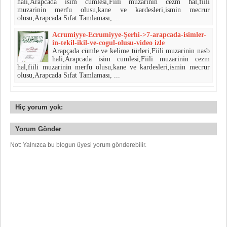
hali,Arapcada isim cumlesi,Fiili muzarinin cezm hal,fiili
muzarinin merfu olusu,kane ve kardesleri,ismin mecrur
olusu,Arapcada Sıfat Tamlaması, ...
Acrumiyye-Ecrumiyye-Şerhi->7-arapcada-isimler-
in-tekil-ikil-ve-cogul-olusu-video izle
Arapçada cümle ve kelime türleri,Fiili muzarinin nasb
hali,Arapcada isim cumlesi,Fiili muzarinin cezm
hal,fiili muzarinin merfu olusu,kane ve kardesleri,ismin mecrur
olusu,Arapcada Sıfat Tamlaması, ...
Hiç yorum yok:
Yorum Gönder
Not: Yalnızca bu blogun üyesi yorum gönderebilir.