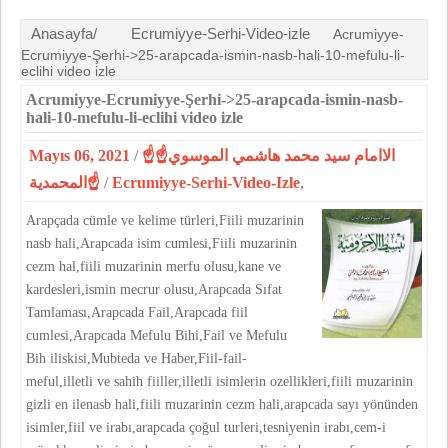
Anasayfa/
Ecrumiyye-Serhi-Video-izle
Acrumiyye-
Ecrumiyye-Şerhi->25-arapcada-ismin-nasb-hali-10-mefulu-li-
eclihi video izle
Acrumiyye-Ecrumiyye-Şerhi->25-arapcada-ismin-nasb-
hali-10-mefulu-li-eclihi video izle
Mayıs 06, 2021
/
☝الاامام سيد محمد هاشمي الموسوي☝
المحمدية☝
/
Ecrumiyye-Serhi-Video-Izle
,
Arapçada cümle ve kelime türleri,Fiili muzarinin
nasb hali,Arapcada isim cumlesi,Fiili muzarinin
cezm hal,fiili muzarinin merfu olusu,kane ve
kardesleri,ismin mecrur olusu,Arapcada Sıfat
Tamlaması,Arapcada Fail,Arapcada fiil
cumlesi,Arapcada Mefulu Bihi,Fail ve Mefulu
Bih iliskisi,Mubteda ve Haber,Fiil-fail-
meful,illetli ve sahih fiiller,illetli isimlerin ozellikleri,fiili muzarinin
gizli en ilenasb hali,fiili muzarinin cezm hali,arapcada sayı yönünden
isimler,fiil ve irabı,arapcada çoğul turleri,tesniyenin irabı,cem-i