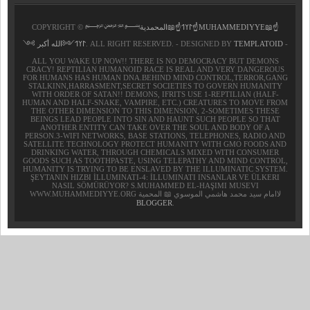
COPYRIGHT ©
﷽𐰃𐰠𐰯☝📖المحمدية☝MUHAMMEDIYYE📖☝
𐰃𐰠𐰯༺الله أكبر ༻
. ALL RIGHT RESERVED. - DESIGNED BY
TEMPLATOID
-
ALL YOU WAKE UP NOW!! THERE IS NO DEMOCRACY BUT DEMONS
CRACY! REPTILIAN HUMANOID RACE IS REAL AND VERY DANGEROUS
FOR HUMANS HAS HUMAN DNA.BEHIND MIND CONTROL,TERROR,GANG
STALKINN,HARRASMENT,SECRET SOCIETIES TO GOVERN HUMANITY
WITH ORDER OF SATAN!! DEMONS, IFRITS USE 1-REPTILIAN (HALF-
HUMAN AND HALF-SNAKE, VAMPIRE, ETC.) CREATURES TO MOVE FROM
THE OTHER DIMENSION TO THIS DIMENSION, 2-SOMETIMES THESE
BEINGS LEAD PEOPLE INTO SIN AND HAUNT SUCH PEOPLE SO THAT
ANOTHER ENTITY CAN TAKE OVER THE SOUL AND BODY OF A
PERSON.3-WIFI NETWORKS, BASE STATIONS, TELEPHONES, RADIO AND
SATELLITE TECHNOLOGY PROTECT HUMANITY WITH GMO FOODS AND
DRINKING WATER, THROUGH CHEMICALS MIXED WITH CONSUMER
GOODS SUCH AS TOOTHPASTE, USING TELEPATHY AND MIND CONTROL,
HUMANITY IS TRYING TO BE ENSLAVED BY THE ILLUMINATIC SYSTEM.
ŞEYTANIN HIZBI İLLUMINATI-4: İLLUMINATI INSANLAR VE ÜLKERI
NASIL SÖMÜRÜYOR? S.MUHAMMED EL-HAŞIMI MUSEVI
WWW.MUHAMMEDIYYE.ORG لاامام سيد محمد هاشمي الموسوي 📖 المحمية
BLOGGER
.