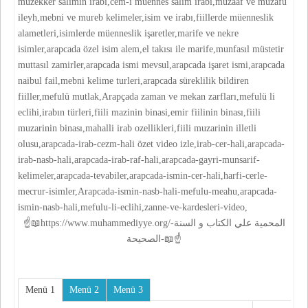
müzekker salimin irabı,cem-i müennes salim irabı,muzaaf ve muzafu
ileyh,mebni ve mureb kelimeler,isim ve irabı,fiillerde müenneslik
alametleri,isimlerde müenneslik işaretler,marife ve nekre
isimler,arapcada özel isim alem,el takısı ile marife,munfasıl müstetir
muttasıl zamirler,arapcada ismi mevsul,arapcada işaret ismi,arapcada
naibul fail,mebni kelime turleri,arapcada süreklilik bildiren
fiiller,mefulü mutlak,Arapçada zaman ve mekan zarfları,mefulü li
eclihi,irabın türleri,fiili mazinin binasi,emir fiilinin binası,fiili
muzarinin binası,mahalli irab ozellikleri,fiili muzarinin illetli
olusu,arapcada-irab-cezm-hali özet video izle,irab-cer-hali,arapcada-
irab-nasb-hali,arapcada-irab-raf-hali,arapcada-gayri-munsarif-
kelimeler,arapcada-tevabiler,arapcada-ismin-cer-hali,harfi-cerle-
mecrur-isimler,Arapcada-ismin-nasb-hali-mefulu-meahu,arapcada-
ismin-nasb-hali,mefulu-li-eclihi,zanne-ve-kardesleri-video,
☝📖https://www.muhammediyye.org/-المحمية علي الكتاب و السنة
الصحيحة-📖☝
Menü 1
Menü 2
Menü 3