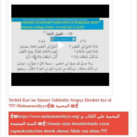
Tevhid
Kur'an
Sünnet
Sohbetler
Arapça Dersleri
üye ol
𐰃𐰠𐰯:Muhammediyye☝📖 المحمية 📖☝
☝📖https://www.muhammediyye.org/-المحمية علي الكتاب و
السنة الصحيحة-📖☝:Sitemiz sizin desteklerinizle yayın
yapmaktadır,bize destek olunuz Allah razı olsun.𐰃𐰠𐰯