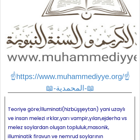
☝https://www.muhammediyye.org/
☝
📖-المحمدية-📖
Teoriye göre;İlluminati(hizbüşşeytan) yani uzaylı
ve insan melezi ırklar,yarı vampir,yılan,ejderha vs
melez soylardan oluşan topluluk,masonik,
illuminatik firavun ve nemrud soylarının