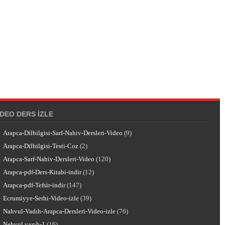
IDEO DERS İZLE
Arapca-Dilbilgisi-Sarf-Nahiv-Dersleri-Video
(9)
Arapca-Dilbilgisi-Testi-Coz
(2)
Arapca-Sarf-Nahiv-Dersleri-Video
(120)
Arapca-pdf-Ders-Kitabi-indir
(12)
Arapca-pdf-Tefsir-indir
(147)
Ecrumiyye-Serhi-Video-izle
(39)
Nahvul-Vadıh-Arapca-Dersleri-Video-izle
(76)
Nehvul vazıh-1
(16)