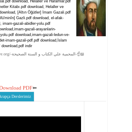
al.pdf download, Helaller ve Haramlar.pdf
ler Kitabı.pdf download, Helaller ve
download, [Altın Öğütler] İmam Gazali.pdf
-Mü'minîn] Gazli.pdf download, el-afak-
 imam-gazali-abidler-yolu.pdf
download,imam-gazali-arayanlarin-
n-yolu.pdf download,imam-gazali-ledun-ve-
adet-imam-gazali-pdf.pdf download,İslam
 download,pdf indir
☝📖https://www.muhammediyye.org/-المحمية علي الكتاب و السنة الصحيحة-☝📖
Download PDF
⬅
Arapça Derslerimiz