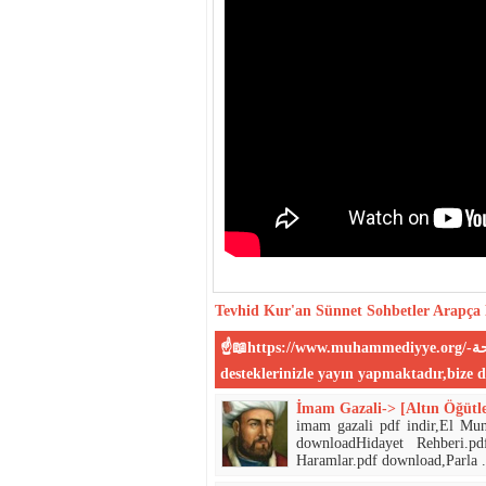
Tevhid
Kur'an
Sünnet
Sohbetler
Arapça 
☝📖https://www.muhammediyye.org/-المحمية علي الكتاب و السنة الصحيحة-📖☝:Sitemiz sizin
İmam Gazali-> [Altın Öğütle
imam gazali pdf indir,El Mu
downloadHidayet Rehberi.p
Haramlar.pdf download,Parla .