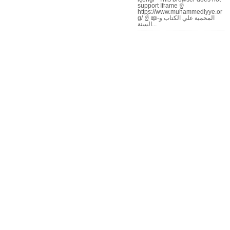
support Iframe ☝
https://www.muhammediyye.or
g/ ☝ 📖-المحمية علي الكتاب و
السنة...