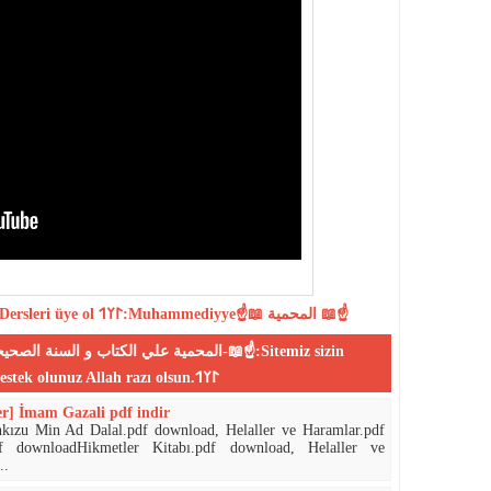
Dersleri
üye ol
𐰃𐰠𐰯:Muhammediyye☝📖 المحمية 📖☝
desteklerinizle yayın yapmaktadır,bize destek olunuz Allah razı olsun.𐰃𐰠𐰯
r] İmam Gazali pdf indir
nkızu Min Ad Dalal.pdf download, Helaller ve Haramlar.pdf
df downloadHikmetler Kitabı.pdf download, Helaller ve
..