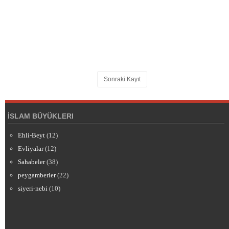
Sonraki Kayıt
İSLAM BÜYÜKLERI
Ehli-Beyt
(12)
Evliyalar
(12)
Sahabeler
(38)
peygamberler
(22)
siyeri-nebi
(10)