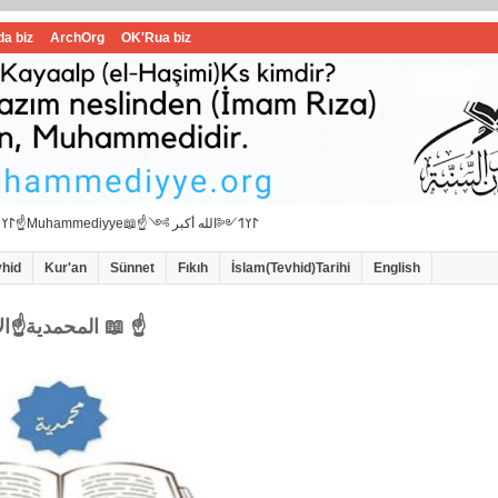
da biz
ArchOrg
OK'Rua biz
☝📖İbrahimi ﷺ Muhammedi ﷺ Hanif İslam📖☝﷽𐰃𐰠𐰯☝📖المحمدية☝Muhammediyye📖☝𐰃𐰠𐰯༺الله أكبر ༻
vhid
Kur'an
Sünnet
Fıkıh
İslam(Tevhid)Tarihi
English
☝المحمدية☝الاامام سيد محمد هاشمي الموسوي 📖 ☝