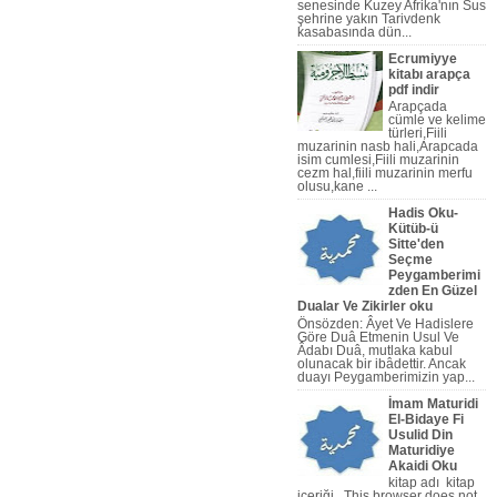
senesinde Kuzey Afrika'nın Sus
şehrine yakın Tarivdenk
kasabasında dün...
Ecrumiyye
kitabı arapça
pdf indir
Arapçada
cümle ve kelime
türleri,Fiili
muzarinin nasb hali,Arapcada
isim cumlesi,Fiili muzarinin
cezm hal,fiili muzarinin merfu
olusu,kane ...
Hadis Oku-
Kütüb-ü
Sitte'den
Seçme
apça Nahiv Video,Arapça Dilbil
Peygamberimi
zden En Güzel
Dualar Ve Zikirler oku
Önsözden: Âyet Ve Hadislere
Göre Duâ Etmenin Usul Ve
Âdabı Duâ, mutlaka kabul
olunacak bir ibâdettir. Ancak
duayı Peygamberi­mizin yap...
İmam Maturidi
El-Bidaye Fi
Usulid Din
Maturidiye
Akaidi Oku
kitap adı kitap
içeriği This browser does not