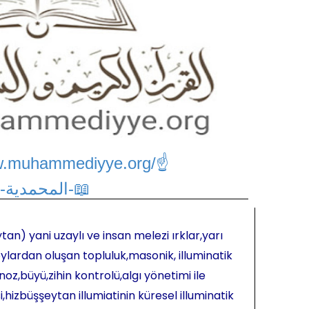
w.muhammediyye.org/
☝
📖-المحمدية-📖
tan) yani uzaylı ve insan melezi ırklar,yarı
ylardan oluşan topluluk,masonik, illuminatik
oz,büyü,zihin kontrolü,algı yönetimi ile
hizbüşşeytan illumiatinin küresel illuminatik