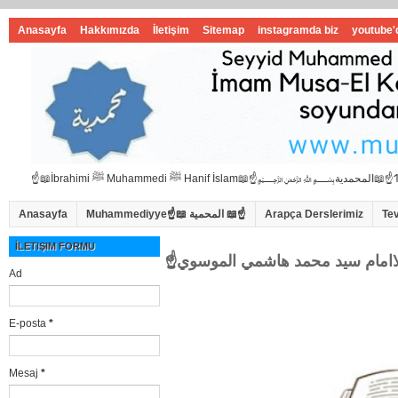
Anasayfa
Hakkımızda
İletişim
Sitemap
instagramda biz
youtube'
Anasayfa
Muhammediyye☝📖 المحمية 📖☝
Arapça Derslerimiz
Te
İLETIŞIM FORMU
Ad
E-posta
*
Mesaj
*