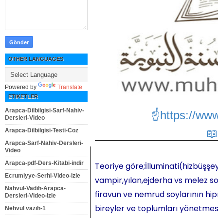
OTHER LANGUAGES
Powered by
Translate
ETIKETLER
Arapca-Dilbilgisi-Sarf-Nahiv-
☝https://ww
Dersleri-Video
Arapca-Dilbilgisi-Testi-Coz
Arapca-Sarf-Nahiv-Dersleri-
Video
Arapca-pdf-Ders-Kitabi-indir
Teoriye göre;İlluminati(hizbüşşey
Ecrumiyye-Serhi-Video-izle
vampir,yılan,ejderha vs melez so
Nahvul-Vadıh-Arapca-
firavun ve nemrud soylarının hipn
Dersleri-Video-izle
bireyler ve toplumları yönetmesi,
Nehvul vazıh-1