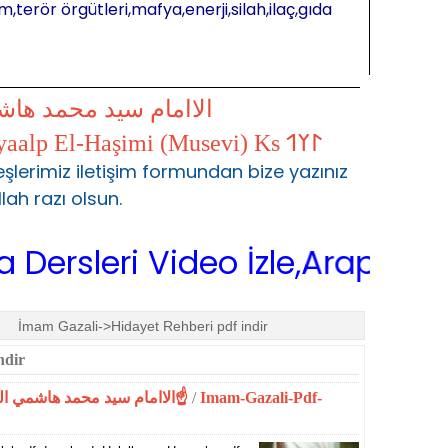
m,terör örgütleri,mafya,enerji,silah,ilaç,gıda
الاامام سيد محمد ها
𐰃𐰠𐰯 S.Muhammed Kayaalp El-Haşimi (Musevi) Ks 𐰃𐰠𐰯
şlerimiz iletişim formundan bize yazınız
llah razı olsun.
leri Video İzle,Arapça Sarf,Ar
İmam Gazali->Hidayet Rehberi pdf indir
ndir
☝الاامام سيد محمد هاشمي الموسوي☝المحمدية☝
/
Imam-Gazali-Pdf-