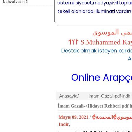
sistemi; siyaset,medya,sivil toplu
Nehvul vazıh-2
tekeli alanlarda illuminati vardır!
شمي الموسوي
Destek olmak isteyen karde
A
Online Arapça Ders
Anasayfa/
imam-Gazali-pdf-indir
İmam Gazali->Hidayet Rehberi pdf i
Mayıs 09, 2021
/
Indir
,