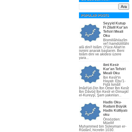
POPULAR POSTS
Seyyid Kutup
Fi Zilalil Kur'an
Tefsiri Meali
Oku
Bismillâhilazîm
ve'l hamdülillâhi
alâ dini'l Islâm. (Yüce Allah'ın
ismini anarak başlarım. Beni
Islâm dini ve akidesi üzere
yara...
ibni Kesir
Kur'an Tefsiri
Meali Oku
İbn Kesîr'in
Hayatı: Ebu'1-
Fidâ İsmâîl
İmâd'üd-Din İbn Ömer İbn Kesîr
İbn Dâvûd îbn Kesîr el-Dimaşkî
el-Kureyşî, Şam yakınları...
Hadis Oku-
Rudani Büyük
Hadis Külliyatı
oku
Önsözden:
Müellif
Muhammed bin Süleyman er-
Rûdânî, hicretin 1030.