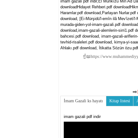
imam gazali pdf indir,El Munkızu Min Ad Dal
downloadHidayet Rehberi.pdf downloadHikmet
Haramlar.pdf download,Parlayan Nurlar.pdf 
download, [Ei-Mürşidü'l-emîn ilâ Mev'izeti'l
murada-giden-yol-imam-gazali.pdf download,
download,imam-gazali-alemlerin-sirri1.pdf 
bahcesi.pdf download, imam-gazali-arifleri
tevhid-risaleleri.pdf download, kimya-yi-sa
Ahlakı.pdf download, İtikatta Sözün özu.pdf
➡
İmam Gazali ks hayatı
Kitap listesi
imam gazali pdf indir