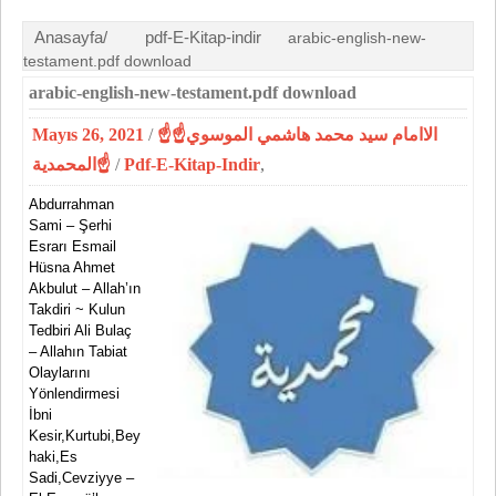
Anasayfa/
pdf-E-Kitap-indir
arabic-english-new-
testament.pdf download
arabic-english-new-testament.pdf download
Mayıs 26, 2021
/
☝الاامام سيد محمد هاشمي الموسوي☝
المحمدية☝
/
Pdf-E-Kitap-Indir
,
Abdurrahman
Sami – Şerhi
Esrarı Esmail
Hüsna Ahmet
Akbulut – Allah’ın
Takdiri ~ Kulun
Tedbiri Ali Bulaç
– Allahın Tabiat
Olaylarını
Yönlendirmesi
İbni
Kesir,Kurtubi,Bey
haki,Es
Sadi,Cevziyye –