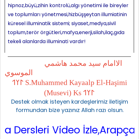
hipnoz,büyü,zihin kontrolü,algı yönetimi ile bireyler
ve toplumları yönetmesi,hizbüşşeytan illumiatinin
küresel illuminatik sistemi; siyaset,medya,sivil
toplum,terör örgütleri,mafya,enerji,silah,ilaç,gıda
tekeli alanlarda illuminati vardır!
الاامام سيد محمد هاشمي
الموسوي
𐰃𐰠𐰯 S.Muhammed Kayaalp El-Haşimi
(Musevi) Ks 𐰃𐰠𐰯
Destek olmak isteyen kardeşlerimiz iletişim
formundan bize yazınız Allah razı olsun.
ersleri Video İzle,Arapça Sarf