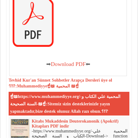
➡
Download PDF
⬅
Tevhid
Kur'an
Sünnet
Sohbetler
Arapça Dersleri
üye ol
𐰃𐰠𐰯:Muhammediyye☝📖 المحمية 📖☝
☝📖https://www.muhammediyye.org/-المحمية علي الكتاب و
السنة الصحيحة-📖☝:Sitemiz sizin desteklerinizle yayın
yapmaktadır,bize destek olunuz Allah razı olsun.𐰃𐰠𐰯
Kitabı Mukaddesin Deuterokanonik (Apokrif)
Kitapları PDF indir
-https://www.muhammediyye.org/-المحمية علي
الكتاب و السنة الصحيحة-Download-> function