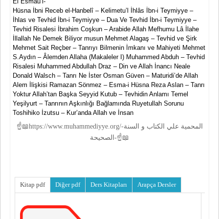
El Esmaü’l-
Hüsna İbni Receb el-Hanbelî – Kelimetu’l İhlâs İbn-i Teymiyye –
İhlas ve Tevhid İbn-i Teymiyye – Dua Ve Tevhid İbn-i Teymiyye –
Tevhid Risalesi İbrahim Coşkun – Arabide Allah Mefhumu Lâ İlahe
İllallah Ne Demek Biliyor musun Mehmet Alagaş – Tevhid ve Şirk
Mehmet Sait Reçber – Tanrıyı Bilmenin İmkanı ve Mahiyeti Mehmet
S.Aydın – Âlemden Allaha (Makaleler I) Muhammed Abduh – Tevhid
Risalesi Muhammed Abdullah Draz – Din ve Allah İnancı Neale
Donald Walsch – Tanrı Ne İster Osman Güven – Maturidi’de Allah
Alem İlişkisi Ramazan Sönmez – Esma-i Hüsna Reza Aslan – Tanrı
Yoktur Allah’tan Başka Seyyid Kutub – Tevhidin Anlamı Temel
Yeşilyurt – Tanrının Aşkınlığı Bağlamında Ruyetullah Sorunu
Toshihiko İzutsu – Kur’anda Allah ve İnsan
☝📖https://www.muhammediyye.org/-المحمية علي الكتاب و السنة
الصحيحة-☝📖
Kitap pdf
Diğer pdf
Ders Kitapları
Arapça Dersler