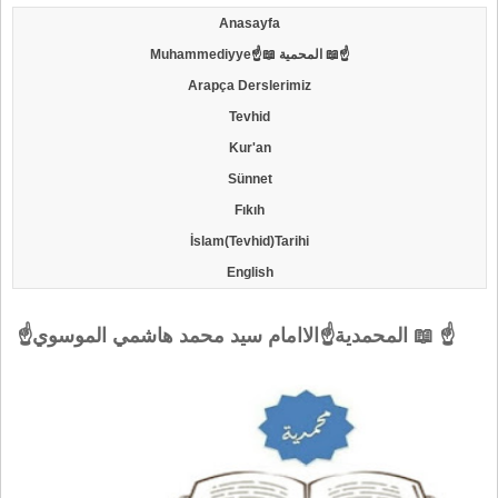
Anasayfa
Muhammediyye☝📖 المحمية 📖☝
Arapça Derslerimiz
Tevhid
Kur'an
Sünnet
Fıkıh
İslam(Tevhid)Tarihi
English
☝المحمدية☝الاامام سيد محمد هاشمي الموسوي 📖 ☝