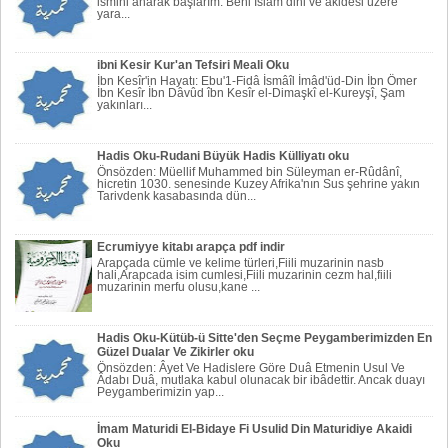
ismini anarak başlarım. Beni Islâm dini ve akidesi üzere
yara...
ibni Kesir Kur'an Tefsiri Meali Oku
İbn Kesîr'in Hayatı: Ebu'1-Fidâ İsmâîl İmâd'üd-Din İbn Ömer
İbn Kesîr İbn Dâvûd îbn Kesîr el-Dimaşkî el-Kureyşî, Şam
yakınları...
Hadis Oku-Rudani Büyük Hadis Külliyatı oku
Önsözden: Müellif Muhammed bin Süleyman er-Rûdânî,
hicretin 1030. senesinde Kuzey Afrika'nın Sus şehrine yakın
Tarivdenk kasabasında dün...
Ecrumiyye kitabı arapça pdf indir
Arapçada cümle ve kelime türleri,Fiili muzarinin nasb
hali,Arapcada isim cumlesi,Fiili muzarinin cezm hal,fiili
muzarinin merfu olusu,kane ...
Hadis Oku-Kütüb-ü Sitte'den Seçme Peygamberimizden En
Güzel Dualar Ve Zikirler oku
Önsözden: Âyet Ve Hadislere Göre Duâ Etmenin Usul Ve
Âdabı Duâ, mutlaka kabul olunacak bir ibâdettir. Ancak duayı
Peygamberi­mizin yap...
İmam Maturidi El-Bidaye Fi Usulid Din Maturidiye Akaidi
Oku