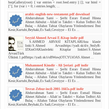
bsrpGallery(root) { var entries = root.feed.entry || []; var html =
['']; for (var i = 0; i entries.length; ...
arabic-english-new-testament.pdf download
Abdurrahman Sami – Şerhi Esrarı Esmail Hüsna
Ahmet Akbulut – Allah’ın Takdiri ~ Kulun Tedbiri Ali
Bulaç – Allahın Tabiat Olaylarını Yönlendirmesi İbni
Kesir,Kurtubi,Beyhaki,Es Sadi,Cevziyye – El Es ...
Seyyid Ahmed Arvasi E-Kitap indir pdf
S.AHMED ARVASİ KİTAPLARIAna klasör
linki:S.Ahmed Arvasihttps://yadi.sk/d/e_9mIyR-
JZKmOAKlasördeki Kitaplar linkleri:S.Ahmet
ArvasiTürk İslam
Ülküsü.1.pdfhttps://yadi.sk/i/oBWuwjOTCYUiOAS.Ahmet ...
Muhammed Kimdir - Ali Şeriati .pdf indir
Abdurrahman Sami – Şerhi Esrarı Esmail Hüsna
Ahmet Akbulut – Allah’ın Takdiri ~ Kulun Tedbiri Ali
Bulaç – Allahın Tabiat Olaylarını Yönlendirmesi İbni
Kesir,Kurtubi,Beyhaki,Es Sadi,Cevziyye – El Es ...
Tevrat-Zebur-incil-2001-1665s.pdf indir
Abdurrahman Sami – Şerhi Esrarı Esmail Hüsna
Ahmet Akbulut – Allah’ın Takdiri ~ Kulun Tedbiri Ali
Bulaç – Allahın Tabiat Olaylarını Yönlendirmesi İbni
Kesir,Kurtubi,Beyhaki,Es Sadi,Cevziyye – El Es ...