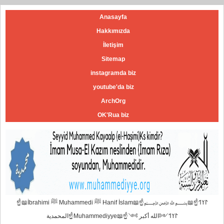
Anasayfa
Hakkımızda
İletişim
Sitemap
instagramda biz
youtube'da biz
ArchOrg
OK'Rua biz
☝📖İbrahimi ﷺ Muhammedi ﷺ Hanif İslam📖☝﷽𐰃𐰠𐰯☝📖
المحمدية☝Muhammediyye📖☝𐰃𐰠𐰯༺الله أكبر ༻