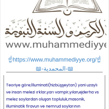
☝https://www.muhammediyye.org/
☝
📖-المحمدية-📖
Teoriye göre;İlluminati(hizbüşşeytan) yani uzaylı
ve insan melezi ırklar,yarı vampir,yılan,ejderha vs
melez soylardan oluşan topluluk,masonik,
illuminatik firavun ve nemrud soylarının