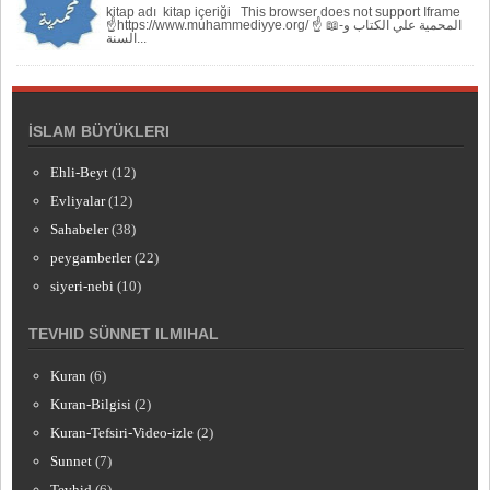
kitap adı kitap içeriği This browser does not support Iframe
☝https://www.muhammediyye.org/ ☝ 📖-المحمية علي الكتاب و
السنة...
İSLAM BÜYÜKLERI
Ehli-Beyt
(12)
Evliyalar
(12)
Sahabeler
(38)
peygamberler
(22)
siyeri-nebi
(10)
TEVHID SÜNNET ILMIHAL
Kuran
(6)
Kuran-Bilgisi
(2)
Kuran-Tefsiri-Video-izle
(2)
Sunnet
(7)
Tevhid
(6)