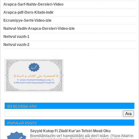
Arapca-Sarf-Nahiv-Dersleri-Video
Arapca-pdf-Ders-Kitabi-indir
Ecrumiyye-Serhi-Video-izle
Nahvul-Vadıh-Arapca-Dersleri-Video-izle
Nehvul vazıh-1
Nehvul vazıh-2
BU BLOGDA ARA
POPULAR POSTS
Seyyid Kutup Fi Zilalil Kur'an Tefsiri Meali Oku
Bismillâhilazîm ve'l hamdülillâhi alâ dini'l Islâm. (Yüce Allah'ın