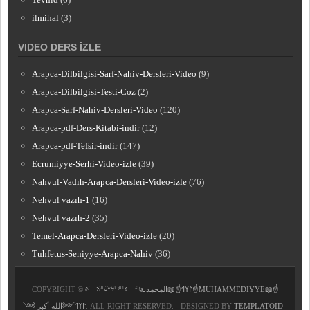
ilmihal
(3)
VIDEO DERS İZLE
Arapca-Dilbilgisi-Sarf-Nahiv-Dersleri-Video
(9)
Arapca-Dilbilgisi-Testi-Coz
(2)
Arapca-Sarf-Nahiv-Dersleri-Video
(120)
Arapca-pdf-Ders-Kitabi-indir
(12)
Arapca-pdf-Tefsir-indir
(147)
Ecrumiyye-Serhi-Video-izle
(39)
Nahvul-Vadıh-Arapca-Dersleri-Video-izle
(76)
Nehvul vazıh-1
(16)
Nehvul vazıh-2
(35)
Temel-Arapca-Dersleri-Video-izle
(20)
Tuhfetus-Seniyye-Arapca-Nahiv
(36)
COPYRIGHT ©
﷽𐰃𐰠𐰯☝📖المحمدية☝MUHAMMEDIYYE📖☝
𐰃𐰠𐰯༺الله أكبر ༻
. ALL RIGHT RESERVED. - DESIGNED BY
TEMPLATOID
-