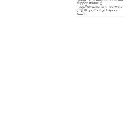
support Iframe ☝
https://www.muhammediyye.or
g/ ☝ 📖-المحمية علي الكتاب و
السنة...