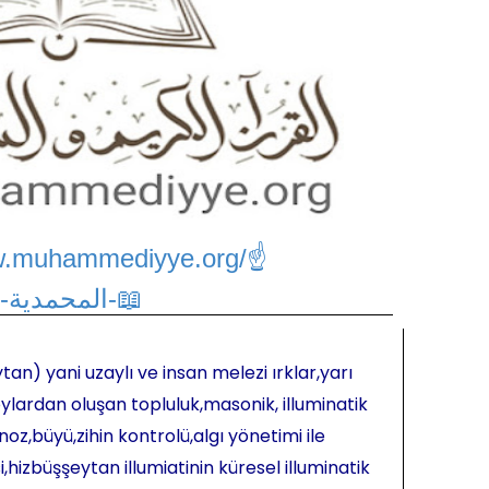
w.muhammediyye.org/
☝
📖-المحمدية-📖
tan) yani uzaylı ve insan melezi ırklar,yarı
ylardan oluşan topluluk,masonik, illuminatik
oz,büyü,zihin kontrolü,algı yönetimi ile
hizbüşşeytan illumiatinin küresel illuminatik