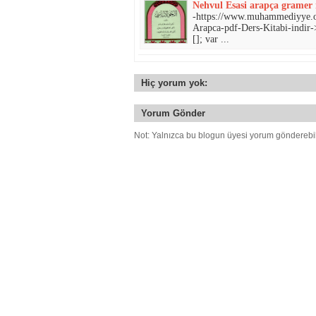
Nehvul Esasi arapça gramer 
-https://www.muhammediyye.org/-المحمية علي الكتاب و السنة الصحيحة-fil
Arapca-pdf-Ders-Kitabi-indir->
[]; var ...
Hiç yorum yok:
Yorum Gönder
Not: Yalnızca bu blogun üyesi yorum gönderebil