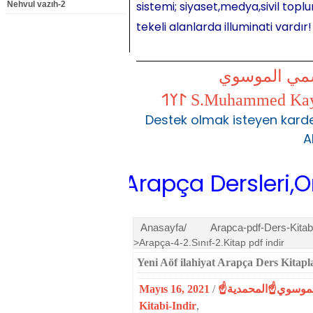
sistemi; siyaset,medya,sivil toplu
Nehvul vazıh-2
tekeli alanlarda illuminati vardır!
شمي الموسوي
Destek olmak isteyen karde
A
imler-Arapça Dersleri,Online A
Anasayfa/
Arapca-pdf-Ders-Kitabi
>Arapça-4-2.Sınıf-2.Kitap pdf indir
Yeni Aöf ilahiyat Arapça Ders Kitapl
Mayıs 16, 2021
/
Kitabi-Indir
,