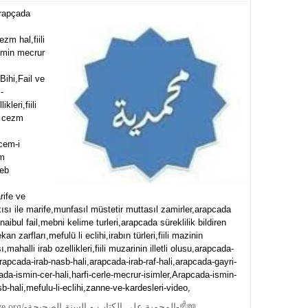
Arapçada
zm hal,fiili
smin mecrur
Bihi,Fail ve
-
ikleri,fiili
in cezm
,cem-i
im
reb
rife ve
ısı ile marife,munfasıl müstetir muttasıl zamirler,arapcada
ibul fail,mebni kelime turleri,arapcada süreklilik bildiren
zarfları,mefulü li eclihi,irabın türleri,fiili mazinin
sı,mahalli irab ozellikleri,fiili muzarinin illetli olusu,arapcada-
arapcada-irab-nasb-hali,arapcada-irab-raf-hali,arapcada-gayri-
ada-ismin-cer-hali,harfi-cerle-mecrur-isimler,Arapcada-ismin-
hali,mefulu-li-eclihi,zanne-ve-kardesleri-video,
☝📖https://www.muhammediyye.org/-المحمية علي الكتاب و السنة الصحيحة-☝📖