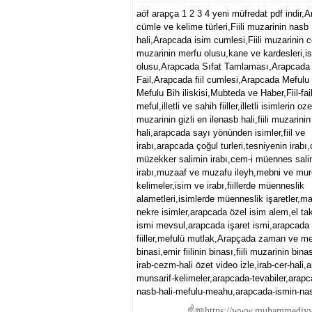
aöf arapça 1 2 3 4 yeni müfredat pdf indir,
cümle ve kelime türleri,Fiili muzarinin nasb
hali,Arapcada isim cumlesi,Fiili muzarinin ce
muzarinin merfu olusu,kane ve kardesleri,i
olusu,Arapcada Sıfat Tamlaması,Arapcada
Fail,Arapcada fiil cumlesi,Arapcada Mefulu 
Mefulu Bih iliskisi,Mubteda ve Haber,Fiil-fail
meful,illetli ve sahih fiiller,illetli isimlerin ozell
muzarinin gizli en ilenasb hali,fiili muzarin
hali,arapcada sayı yönünden isimler,fiil ve
irabı,arapcada çoğul turleri,tesniyenin irabı
müzekker salimin irabı,cem-i müennes sal
irabı,muzaaf ve muzafu ileyh,mebni ve mu
kelimeler,isim ve irabı,fiillerde müenneslik
alametleri,isimlerde müenneslik işaretler,ma
nekre isimler,arapcada özel isim alem,el tak
ismi mevsul,arapcada işaret ismi,arapcada na
fiiller,mefulü mutlak,Arapçada zaman ve mekan 
binasi,emir fiilinin binası,fiili muzarinin bina
irab-cezm-hali özet video izle,irab-cer-hali,
munsarif-kelimeler,arapcada-tevabiler,arapc
nasb-hali-mefulu-meahu,arapcada-ismin-nasb-