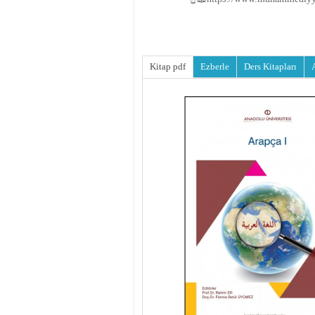
Kitap pdf
Ezberle
Ders Kitapları