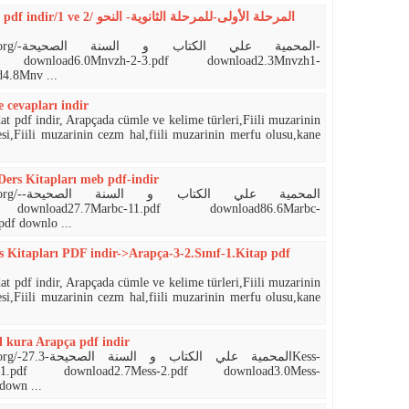
المرحلة الأولى-للمرحلة الثانوية-
المحمية-
df download6.0Mnvzh-2-3.pdf download2.3Mnvzh1-
4.8Mnv ...
e cevapları indir
at pdf indir, Arapçada cümle ve kelime türleri,Fiili muzarinin
si,Fiili muzarinin cezm hal,fiili muzarinin merfu olusu,kane
ers Kitapları meb pdf-indir
المحمية-
df downlo ...
s Kitapları PDF indir->Arapça-3-2.Sınıf-1.Kitap pdf
at pdf indir, Arapçada cümle ve kelime türleri,Fiili muzarinin
si,Fiili muzarinin cezm hal,fiili muzarinin merfu olusu,kane
 kura Arapça pdf indir
المحمKess-
-1.pdf download2.7Mess-2.pdf download3.0Mess-
down ...