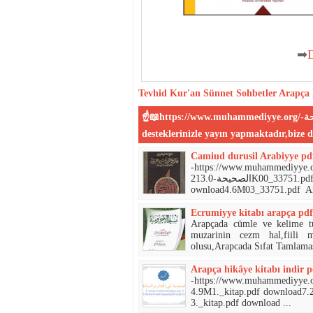
➡
Tevhid
Kur'an
Sünnet
Sohbetler
Arapça 
☝📖https://www.muhammediyye.org/-المحمية علي الكتاب و السنة الصحيحة-📖☝:Sitemiz sizin
-https://www.muhammediyye.org/- علي الكتاب و السنة
الصحيحة-213.0K00_33751.pdf download3.3M01_33751.pdf download4.8M02_33751.pdf d
ownload4.6M03_33751.pdf Ara
Ecrumiyye kitabı arapça pdf
Arapçada cümle ve kelime tür
muzarinin cezm hal,fiili 
olusu,Arapcada Sıfat Tamlaması
Arapça hikâye kitabı indir p
-https://www.muhammediyye.org/- علي الكتاب و السنة الصحيحة
4.9M1._kitap.pdf download7.2M10._kitap.pdf download6.7M11._kitap.pdf download6.5M1
3._kitap.pdf download ...