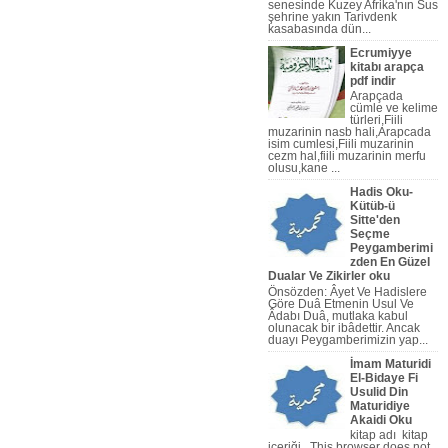
senesinde Kuzey Afrika'nın Sus
şehrine yakın Tarivdenk
kasabasında dün...
Ecrumiyye
kitabı arapça
pdf indir
Arapçada
cümle ve kelime
türleri,Fiili
muzarinin nasb hali,Arapcada
isim cumlesi,Fiili muzarinin
cezm hal,fiili muzarinin merfu
olusu,kane ...
Hadis Oku-
Kütüb-ü
Sitte'den
Seçme
imler Video Dersleri,
Peygamberimi
zden En Güzel
Dualar Ve Zikirler oku
Önsözden: Âyet Ve Hadislere
Göre Duâ Etmenin Usul Ve
Âdabı Duâ, mutlaka kabul
olunacak bir ibâdettir. Ancak
duayı Peygamberi­mizin yap...
İmam Maturidi
El-Bidaye Fi
Usulid Din
Maturidiye
Akaidi Oku
kitap adı kitap
içeriği This browser does not