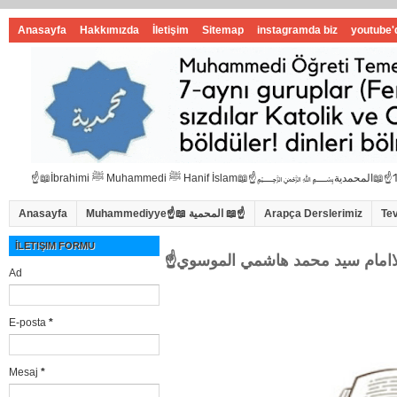
Anasayfa
Hakkımızda
İletişim
Sitemap
instagramda biz
youtube'
Anasayfa
Muhammediyye☝📖 المحمية 📖☝
Arapça Derslerimiz
Te
İLETIŞIM FORMU
Ad
E-posta
*
Mesaj
*