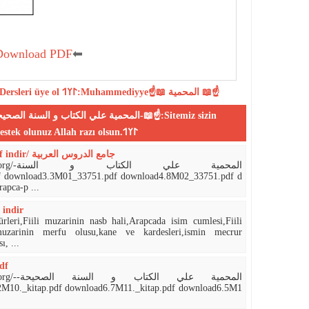
Download PDF
⬅
Dersleri
üye ol
𐰃𐰠𐰯:Muhammediyye☝📖 المحمية 📖☝
desteklerinizle yayın yapmaktadır,bize destek olunuz Allah razı olsun.𐰃𐰠𐰯
Camiud durusil Arabiyye pdf indir/ جامع الدروس العربية
المحمية
pca-p ...
 indir
leri,Fiili muzarinin nasb hali,Arapcada isim cumlesi,Fiili
muzarinin merfu olusu,kane ve kardesleri,ismin mecrur
, ...
df
المحمية-