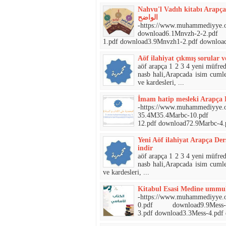
Nahvu'l Vadıh kitabı Arapça pdf indir/1 ve 2/  النحو
الواضح
-https://www.muhammediyye.org/- علي الكتاب و السنة الصحيحة
download6.1Mnvzh-2-2.p
1.pdf download3.9Mnvzh1-2.pdf download
Aöf ilahiyat çıkmış sorular v
aöf arapça 1 2 3 4 yeni müfred
nasb hali,Arapcada isim cumle
ve kardesleri, ...
İmam hatip mesleki Arapça D
-https://www.muhammediyye.org/- علي الكتاب و السنة الصحيحة
35.4M35.4Marbc-10.pdf download27.7Marbc-11.pdf download86.6Marbc-
12.pdf download72.9Marbc-4.p
Yeni Aöf ilahiyat Arapça Der
indir
aöf arapça 1 2 3 4 yeni müfred
nasb hali,Arapcada isim cumle
ve kardesleri, ...
Kitabul Esasi Medine ummul
-https://www.muhammediyye.org/-ية علي الكتاب و السنة الصحيحة-27.3
0.pdf download9.9Mess
3.pdf download3.3Mess-4.pdf 