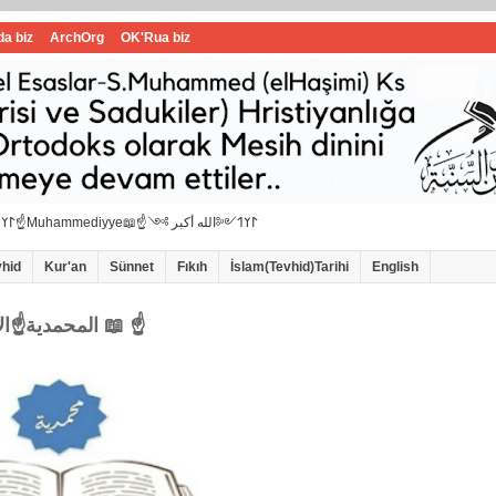
da biz
ArchOrg
OK'Rua biz
☝📖İbrahimi ﷺ Muhammedi ﷺ Hanif İslam📖☝﷽𐰃𐰠𐰯☝📖المحمدية☝Muhammediyye📖☝𐰃𐰠𐰯༺الله أكبر ༻
vhid
Kur'an
Sünnet
Fıkıh
İslam(Tevhid)Tarihi
English
☝المحمدية☝الاامام سيد محمد هاشمي الموسوي 📖 ☝