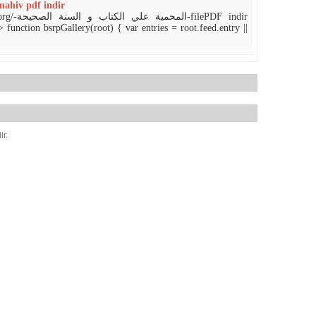
nahiv pdf indir
ePDF indir
 function bsrpGallery(root) { var entries = root.feed.entry ||
ir.