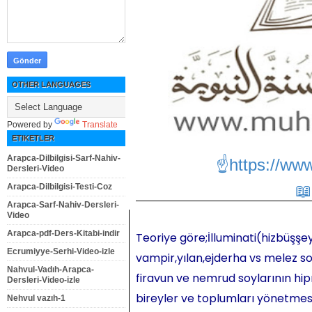
OTHER LANGUAGES
Powered by
Translate
ETIKETLER
Arapca-Dilbilgisi-Sarf-Nahiv-
☝https://ww
Dersleri-Video
Arapca-Dilbilgisi-Testi-Coz
Arapca-Sarf-Nahiv-Dersleri-
Video
Arapca-pdf-Ders-Kitabi-indir
Teoriye göre;İlluminati(hizbüşşey
Ecrumiyye-Serhi-Video-izle
vampir,yılan,ejderha vs melez so
Nahvul-Vadıh-Arapca-
firavun ve nemrud soylarının hipn
Dersleri-Video-izle
bireyler ve toplumları yönetmesi,
Nehvul vazıh-1