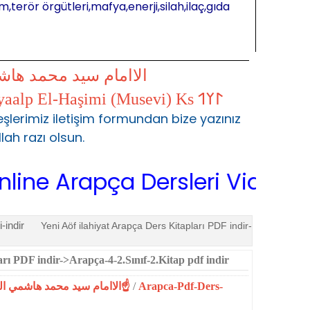
m,terör örgütleri,mafya,enerji,silah,ilaç,gıda
الاامام سيد محمد ها
𐰃𐰠𐰯 S.Muhammed Kayaalp El-Haşimi (Musevi) Ks 𐰃𐰠𐰯
şlerimiz iletişim formundan bize yazınız
llah razı olsun.
rapça Dersleri Video,İslami il
-indir
Yeni Aöf ilahiyat Arapça Ders Kitapları PDF indir-
arı PDF indir->Arapça-4-2.Sınıf-2.Kitap pdf indir
☝الاامام سيد محمد هاشمي الموسوي☝المحمدية☝
/
Arapca-Pdf-Ders-