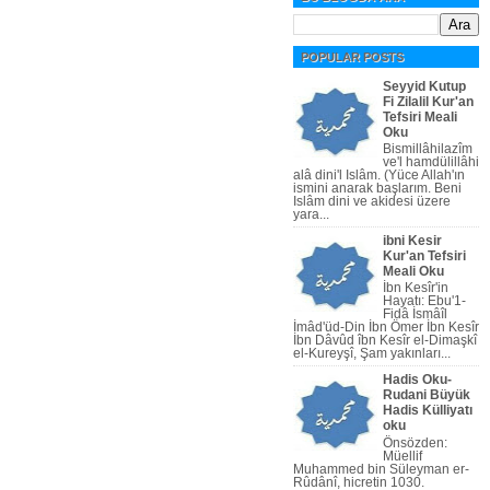
POPULAR POSTS
Seyyid Kutup
Fi Zilalil Kur'an
Tefsiri Meali
Oku
Bismillâhilazîm
ve'l hamdülillâhi
alâ dini'l Islâm. (Yüce Allah'ın
ismini anarak başlarım. Beni
Islâm dini ve akidesi üzere
yara...
ibni Kesir
Kur'an Tefsiri
Meali Oku
İbn Kesîr'in
Hayatı: Ebu'1-
Fidâ İsmâîl
İmâd'üd-Din İbn Ömer İbn Kesîr
İbn Dâvûd îbn Kesîr el-Dimaşkî
el-Kureyşî, Şam yakınları...
Hadis Oku-
Rudani Büyük
Hadis Külliyatı
oku
Önsözden:
Müellif
Muhammed bin Süleyman er-
Rûdânî, hicretin 1030.