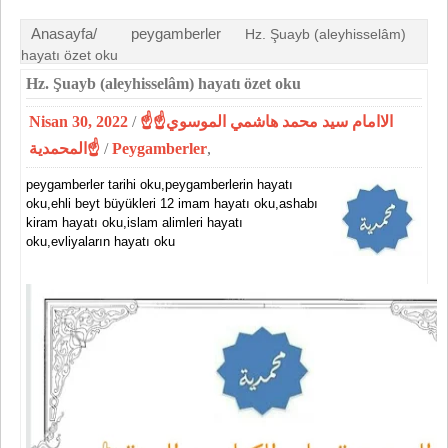
Anasayfa/
peygamberler
Hz. Şuayb (aleyhisselâm)
hayatı özet oku
Hz. Şuayb (aleyhisselâm) hayatı özet oku
Nisan 30, 2022
/
☝الاامام سيد محمد هاشمي الموسوي☝
المحمدية☝
/
Peygamberler
,
peygamberler tarihi oku,peygamberlerin hayatı
oku,ehli beyt büyükleri 12 imam hayatı oku,ashabı
kiram hayatı oku,islam alimleri hayatı
oku,evliyaların hayatı oku