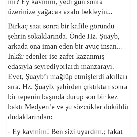
mı? Ey kavmim, yedi gün sonra 
üzerinize yağacak azabı bekleyin...
Birkaç saat sonra bir kafile göründü 
şehrin sokaklarında. Önde Hz. Şuayb, 
arkada ona iman eden bir avuç insan... 
İnkâr edenler ise zafer kazanmış 
edasıyla seyrediyorlardı manzarayı. 
Evet, Şuayb’ı mağlûp etmişlerdi akılları 
sıra. Hz. Şuayb, şehirden çıktıktan sonra 
bir tepenin başında durup son bir kez 
baktı Medyen’e ve şu sözcükler döküldü 
dudaklarından:
- Ey kavmim! Ben sizi uyardım.; fakat 