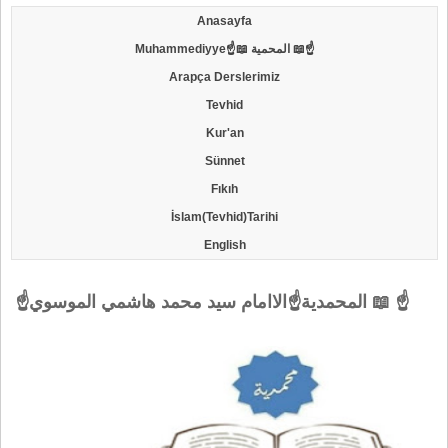
Anasayfa
Muhammediyye☝📖 المحمية 📖☝
Arapça Derslerimiz
Tevhid
Kur'an
Sünnet
Fıkıh
İslam(Tevhid)Tarihi
English
☝المحمدية☝الاامام سيد محمد هاشمي الموسوي 📖 ☝