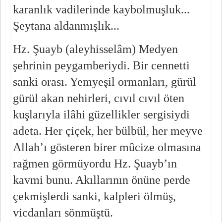
karanlık vadilerinde kaybolmuşluk... 
Şeytana aldanmışlık...
Hz. Şuayb (aleyhisselâm) Medyen 
şehrinin peygamberiydi. Bir cennetti 
sanki orası. Yemyeşil ormanları, gürül 
gürül akan nehirleri, cıvıl cıvıl öten 
kuşlarıyla ilâhi güzellikler sergisiydi 
adeta. Her çiçek, her bülbül, her meyve 
Allah’ı gösteren birer mûcize olmasına 
rağmen görmüyordu Hz. Şuayb’ın 
kavmi bunu. Akıllarının önüne perde 
çekmişlerdi sanki, kalpleri ölmüş, 
vicdanları sönmüştü.