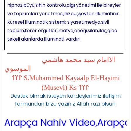
hipnoz,büyü,zihin kontrolü,algı yönetimi ile bireyler
ve toplumları yönetmesi,hizbüşşeytan illumiatinin
küresel illuminatik sistemi; siyaset,medya,sivil
toplum,terör örgütleri,mafya,enerji,silah,ilaç,gıda
tekeli alanlarda illuminati vardır!
الاامام سيد محمد هاشمي
الموسوي
𐰃𐰠𐰯 S.Muhammed Kayaalp El-Haşimi
(Musevi) Ks 𐰃𐰠𐰯
Destek olmak isteyen kardeşlerimiz iletişim
formundan bize yazınız Allah razı olsun.
 Nahiv Video,Arapça Dilbilgisi