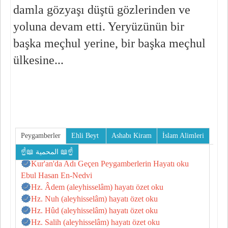
damla gözyaşı düştü gözlerinden ve 
yoluna devam etti. Yeryüzünün bir 
başka meçhul yerine, bir başka meçhul 
ülkesine...
Peygamberler
Ehli Beyt
Ashabı Kiram
İslam Alimleri
☝📖 المحمية 📖☝
Kur'an'da Adı Geçen Peygamberlerin Hayatı oku
Ebul Hasan En-Nedvi
Hz. Âdem (aleyhisselâm) hayatı özet oku
Hz. Nuh (aleyhisselâm) hayatı özet oku
Hz. Hûd (aleyhisselâm) hayatı özet oku
Hz. Salih (aleyhisselâm) hayatı özet oku