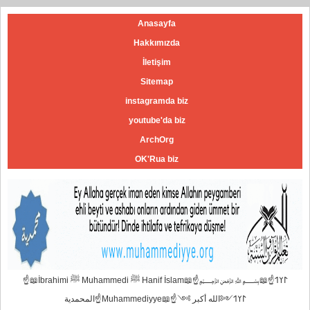
Anasayfa
Hakkımızda
İletişim
Sitemap
instagramda biz
youtube'da biz
ArchOrg
OK'Rua biz
☝📖İbrahimi ﷺ Muhammedi ﷺ Hanif İslam📖☝﷽𐰃𐰠𐰯☝📖
المحمدية☝Muhammediyye📖☝𐰃𐰠𐰯༺الله أكبر ༻