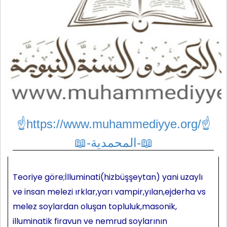
☝https://www.muhammediyye.org/
☝
📖-المحمدية-📖
Teoriye göre;İlluminati(hizbüşşeytan) yani uzaylı
ve insan melezi ırklar,yarı vampir,yılan,ejderha vs
melez soylardan oluşan topluluk,masonik,
illuminatik firavun ve nemrud soylarının