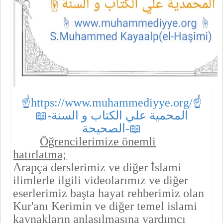
☝https://www.muhammediyye.org/
☝
📖-المحمية علي الكتاب و السنة
الصحيحة-📖
Öğrencilerimize önemli
hatırlatma;
Arapça derslerimiz ve diğer İslami
ilimlerle ilgili videolarımız ve diğer
eserlerimiz başta hayat rehberimiz olan
Kur'anı Kerimin ve diğer temel islami
kaynakların anlaşılmasına yardımcı