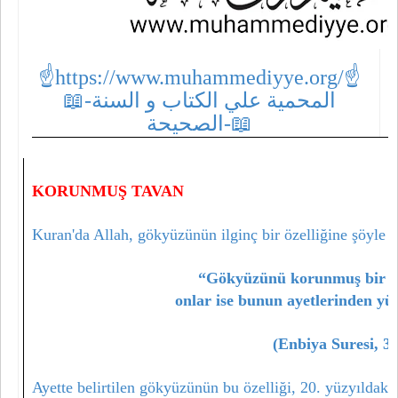
☝https://www.muhammediyye.org/
☝
📖-المحمية علي الكتاب و السنة
الصحيحة-📖
KORUNMUŞ TAVAN
Kuran'da Allah, gökyüzünün ilginç bir özelliğine şöyle d
“Gökyüzünü korunmuş bir ta
onlar ise bunun ayetlerinden yüz
(Enbiya Suresi, 32
Ayette belirtilen gökyüzünün bu özelliği, 20. yüzyıldaki 