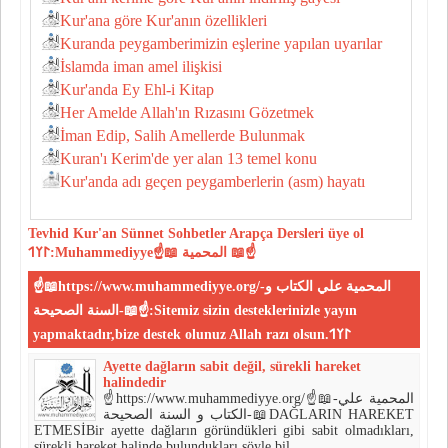
Kur'ana göre Kur'anın özellikleri
Kuranda peygamberimizin eşlerine yapılan uyarılar
İslamda iman amel ilişkisi
Kur'anda Ey Ehl-i Kitap
Her Amelde Allah'ın Rızasını Gözetmek
İman Edip, Salih Amellerde Bulunmak
Kuran'ı Kerim'de yer alan 13 temel konu
Kur'anda adı geçen peygamberlerin (asm) hayatı
Tevhid
Kur'an
Sünnet
Sohbetler
Arapça Dersleri
üye ol
𐰃𐰠𐰯:Muhammediyye☝📖 المحمية 📖☝
☝📖https://www.muhammediyye.org/-المحمية علي الكتاب و
السنة الصحيحة-📖☝:Sitemiz sizin desteklerinizle yayın
yapmaktadır,bize destek olunuz Allah razı olsun.𐰃𐰠𐰯
Ayette dağların sabit değil, sürekli hareket
halindedir
☝https://www.muhammediyye.org/☝📖-المحمية علي
الكتاب و السنة الصحيحة-📖DAĞLARIN HAREKET
ETMESİBir ayette dağların göründükleri gibi sabit olmadıkları,
sürekli hareket halinde bulundukları şöyle bil ...