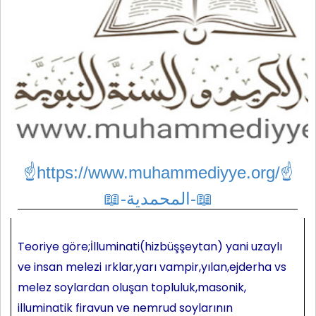
☝https://www.muhammediyye.org/
☝
📖-المحمدية-📖
Teoriye göre;İlluminati(hizbüşşeytan) yani uzaylı
ve insan melezi ırklar,yarı vampir,yılan,ejderha vs
melez soylardan oluşan topluluk,masonik,
illuminatik firavun ve nemrud soylarının