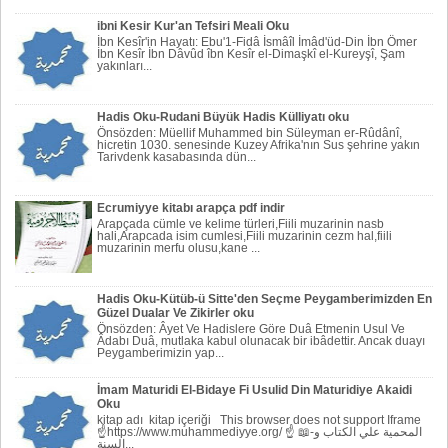
ibni Kesir Kur'an Tefsiri Meali Oku
İbn Kesîr'in Hayatı: Ebu'1-Fidâ İsmâîl İmâd'üd-Din İbn Ömer
İbn Kesîr İbn Dâvûd îbn Kesîr el-Dimaşkî el-Kureyşî, Şam
yakınları...
Hadis Oku-Rudani Büyük Hadis Külliyatı oku
Önsözden: Müellif Muhammed bin Süleyman er-Rûdânî,
hicretin 1030. senesinde Kuzey Afrika'nın Sus şehrine yakın
Tarivdenk kasabasında dün...
Ecrumiyye kitabı arapça pdf indir
Arapçada cümle ve kelime türleri,Fiili muzarinin nasb
hali,Arapcada isim cumlesi,Fiili muzarinin cezm hal,fiili
muzarinin merfu olusu,kane ...
Hadis Oku-Kütüb-ü Sitte'den Seçme Peygamberimizden En
Güzel Dualar Ve Zikirler oku
Önsözden: Âyet Ve Hadislere Göre Duâ Etmenin Usul Ve
Âdabı Duâ, mutlaka kabul olunacak bir ibâdettir. Ancak duayı
Peygamberi­mizin yap...
İmam Maturidi El-Bidaye Fi Usulid Din Maturidiye Akaidi
Oku
kitap adı kitap içeriği This browser does not support Iframe
☝https://www.muhammediyye.org/ ☝ 📖-المحمية علي الكتاب و
السنة...