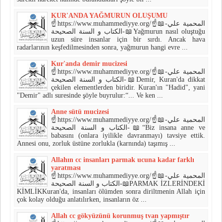
KUR'ANDA YAĞMURUN OLUŞUMU
☝https://www.muhammediyye.org/☝📖-المحمية علي
الكتاب و السنة الصحيحة-📖Yağmurun nasıl oluştuğu
uzun süre insanlar için bir sırdı. Ancak hava
radarlarının keşfedilmesinden sonra, yağmurun hangi evre ...
Kur'anda demir mucizesi
☝https://www.muhammediyye.org/☝📖-المحمية علي
الكتاب و السنة الصحيحة-📖Demir, Kuran'da dikkat
çekilen elementlerden biridir. Kuran'ın "Hadid", yani
"Demir" adlı suresinde şöyle buyrulur:“... Ve ken ...
Anne sütü mucizesi
☝https://www.muhammediyye.org/☝📖-المحمية علي
الكتاب و السنة الصحيحة-📖“Biz insana anne ve
babasını (onlara iyilikle davranmayı) tavsiye ettik.
Annesi onu, zorluk üstüne zorlukla (karnında) taşımış ...
Allahın cc insanları parmak ucuna kadar farklı
yaratması
☝https://www.muhammediyye.org/☝📖-المحمية علي
الكتاب و السنة الصحيحة-📖PARMAK İZLERİNDEKİ
KİMLİKKuran'da, insanları ölümden sonra diriltmenin Allah için
çok kolay olduğu anlatılırken, insanların öz ...
Allah cc gökyüzünü korunmuş tvan yapmıştır