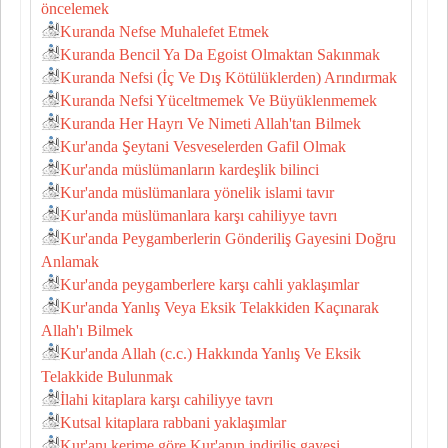
öncelemek
Kuranda Nefse Muhalefet Etmek
Kuranda Bencil Ya Da Egoist Olmaktan Sakınmak
Kuranda Nefsi (İç Ve Dış Kötülüklerden) Arındırmak
Kuranda Nefsi Yüceltmemek Ve Büyüklenmemek
Kuranda Her Hayrı Ve Nimeti Allah'tan Bilmek
Kur'anda Şeytani Vesveselerden Gafil Olmak
Kur'anda müslümanların kardeşlik bilinci
Kur'anda müslümanlara yönelik islami tavır
Kur'anda müslümanlara karşı cahiliyye tavrı
Kur'anda Peygamberlerin Gönderiliş Gayesini Doğru
Anlamak
Kur'anda peygamberlere karşı cahli yaklaşımlar
Kur'anda Yanlış Veya Eksik Telakkiden Kaçınarak
Allah'ı Bilmek
Kur'anda Allah (c.c.) Hakkında Yanlış Ve Eksik
Telakkide Bulunmak
İlahi kitaplara karşı cahiliyye tavrı
Kutsal kitaplara rabbani yaklaşımlar
Kur'anı kerime göre Kur'anın indiriliş gayesi