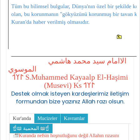
Tüm bu bilimsel bulgular, Dünya'nın özel bir şekilde k
olan, bu korunmanın "gökyüzünü korunmuş bir tavan kıl
Kuran'da haber verilmiş olmasıdır.
الاامام سيد محمد هاشمي
الموسوي
𐰃𐰠𐰯 S.Muhammed Kayaalp El-Haşimi
(Musevi) Ks 𐰃𐰠𐰯
Destek olmak isteyen kardeşlerimiz iletişim
formundan bize yazınız Allah razı olsun.
Kur'anda
Mucizeler
Kavramlar
☝📖 المحمية 📖☝
Kuranda nefsin hoşnutluğunu değil Allahın rızasını