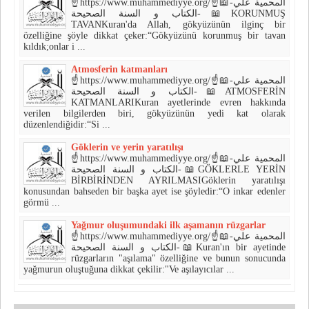
☝https://www.muhammediyye.org/☝📖-المحمية علي
الكتاب و السنة الصحيحة-📖KORUNMUŞ
TAVANKuran'da Allah, gökyüzünün ilginç bir
özelliğine şöyle dikkat çeker:“Gökyüzünü korunmuş bir tavan
kıldık;onlar i ...
Atmosferin katmanları
☝https://www.muhammediyye.org/☝📖-المحمية علي
الكتاب و السنة الصحيحة-📖ATMOSFERİN
KATMANLARIKuran ayetlerinde evren hakkında
verilen bilgilerden biri, gökyüzünün yedi kat olarak
düzenlendiğidir:“Si ...
Göklerin ve yerin yaratılışı
☝https://www.muhammediyye.org/☝📖-المحمية علي
الكتاب و السنة الصحيحة-📖GÖKLERLE YERİN
BİRBİRİNDEN AYRILMASIGöklerin yaratılışı
konusundan bahseden bir başka ayet ise şöyledir:“O inkar edenler
görmü ...
Yağmur oluşumundaki ilk aşamanın rüzgarlar
☝https://www.muhammediyye.org/☝📖-المحمية علي
الكتاب و السنة الصحيحة-📖Kuran'ın bir ayetinde
rüzgarların "aşılama" özelliğine ve bunun sonucunda
yağmurun oluştuğuna dikkat çekilir:"Ve aşılayıcılar ...