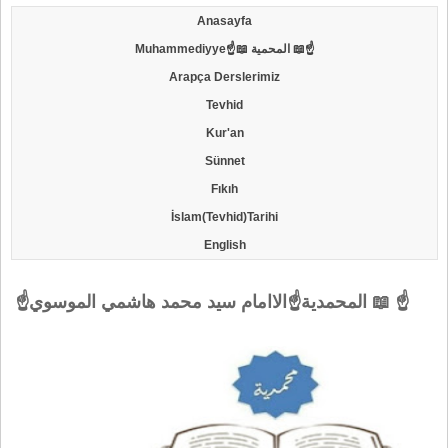
Anasayfa
Muhammediyye☝📖 المحمية 📖☝
Arapça Derslerimiz
Tevhid
Kur'an
Sünnet
Fıkıh
İslam(Tevhid)Tarihi
English
☝المحمدية☝الاامام سيد محمد هاشمي الموسوي 📖 ☝