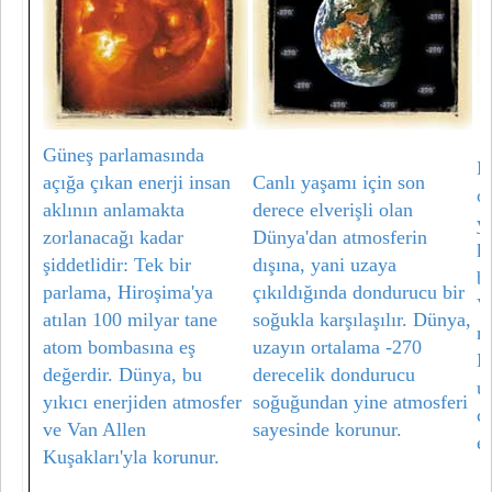
Güneş parlamasında
D
açığa çıkan enerji insan
Canlı yaşamı için son
o
aklının anlamakta
derece elverişli olan
y
zorlanacağı kadar
Dünya'dan atmosferin
k
şiddetlidir: Tek bir
dışına, yani uzaya
b
parlama, Hiroşima'ya
çıkıldığında dondurucu bir
V
atılan 100 milyar tane
soğukla karşılaşılır. Dünya,
m
atom bombasına eş
uzayın ortalama -270
D
değerdir. Dünya, bu
derecelik dondurucu
u
yıkıcı enerjiden atmosfer
soğuğundan yine atmosferi
c
ve Van Allen
sayesinde korunur.
e
Kuşakları'yla korunur.