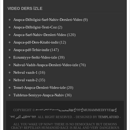
VIDEO DERS İZLE
Arapca-Dilbilgisi-Sarf-Nahiv-Dersleri-Video
(9)
Arapca-Dilbilgisi-Testi-Coz
(2)
Arapca-Sarf-Nahiv-Dersleri-Video
(120)
Arapca-pdf-Ders-Kitabi-indir
(12)
Arapca-pdf-Tefsir-indir
(147)
Ecrumiyye-Serhi-Video-izle
(39)
Nahvul-Vadıh-Arapca-Dersleri-Video-izle
(76)
Nehvul vazıh-1
(16)
Nehvul vazıh-2
(35)
Temel-Arapca-Dersleri-Video-izle
(20)
Tuhfetus-Seniyye-Arapca-Nahiv
(36)
COPYRIGHT ©
﷽𐰃𐰠𐰯☝📖المحمدية☝MUHAMMEDIYYE📖☝
𐰃𐰠𐰯༺الله أكبر ༻
. ALL RIGHT RESERVED. - DESIGNED BY
TEMPLATOID
-
ALL YOU WAKE UP NOW!! THERE IS NO DEMOCRACY BUT DEMONS
CRACY! REPTILIAN HUMANOID RACE IS REAL AND VERY DANGEROUS