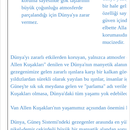
koruma sayesinde gök taşlarının
bir hale gel
büyük çoğunluğu atmosferde
özelliği saye
parçalandığı için Dünya'ya zarar
güven içinde
vermez.
elbette Allah
korumasıdır 
mucizedir.
Dünya'yı zararlı etkilerden koruyan, yalnızca atmosfer d
Allen Kuşakları" denilen ve Dünya'nın manyetik alanınd
gezegenimize gelen zararlı ışınlara karşı bir kalkan göre
yıldızlardan sürekli olarak yayılan bu ışınlar, insanlar iç
Güneş'te sık sık meydana gelen ve "parlama" adı verilen 
Kuşakları olmasa, Dünya'daki tüm yaşamı yok edebilece
Van Allen Kuşakları'nın yaşamımız açısından önemini D
Dünya, Güneş Sistemi'ndeki gezegenler arasında en yüks
nikel-demir çekirdeği büyük bir manyetik alandan soru