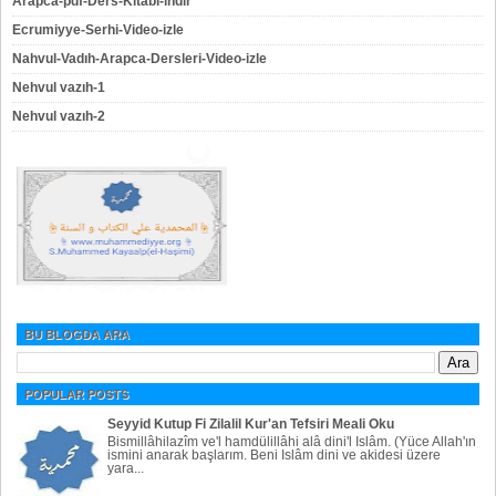
Arapca-pdf-Ders-Kitabi-indir
Ecrumiyye-Serhi-Video-izle
Nahvul-Vadıh-Arapca-Dersleri-Video-izle
Nehvul vazıh-1
Nehvul vazıh-2
BU BLOGDA ARA
POPULAR POSTS
Seyyid Kutup Fi Zilalil Kur'an Tefsiri Meali Oku
Bismillâhilazîm ve'l hamdülillâhi alâ dini'l Islâm. (Yüce Allah'ın
ismini anarak başlarım. Beni Islâm dini ve akidesi üzere
yara...