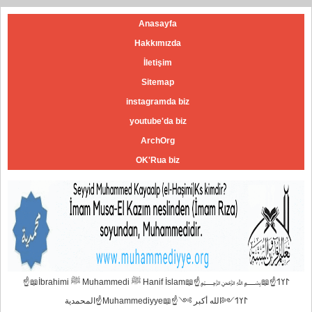
Anasayfa
Hakkımızda
İletişim
Sitemap
instagramda biz
youtube'da biz
ArchOrg
OK'Rua biz
☝📖İbrahimi ﷺ Muhammedi ﷺ Hanif İslam📖☝﷽𐰃𐰠𐰯☝📖
المحمدية☝Muhammediyye📖☝𐰃𐰠𐰯༺الله أكبر ༻