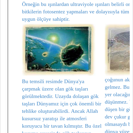
Örneğin bu ışınlardan ultraviyole ışınları belirli or
bitkilerin fotosentez yapmaları ve dolayısıyla tüm c
uygun ölçüye sahiptir.
çoğunun aklı
Bu temsili resimde Dünya'ya
gelmez. Bu y
çarpmak üzere olan gök taşları
yer olacağın
görülmektedir. Uzayda dolaşan gök
düşünmez. Y
taşları Dünyamız için çok önemli bir
düşen bir gö
tehlike oluşturabilirdi. Ancak Allah
dev çukur gö
kusursuz yaratışı ile atmosferi
olmasaydı bu
koruyucu bir tavan kılmıştır. Bu özel
dünya yüzeyi