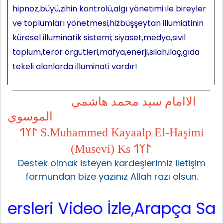
hipnoz,büyü,zihin kontrolü,algı yönetimi ile bireyler
ve toplumları yönetmesi,hizbüşşeytan illumiatinin
küresel illuminatik sistemi; siyaset,medya,sivil
toplum,terör örgütleri,mafya,enerji,silah,ilaç,gıda
tekeli alanlarda illuminati vardır!
الاامام سيد محمد هاشمي
الموسوي
𐰃𐰠𐰯 S.Muhammed Kayaalp El-Haşimi
(Musevi) Ks 𐰃𐰠𐰯
Destek olmak isteyen kardeşlerimiz iletişim
formundan bize yazınız Allah razı olsun.
i Video İzle,Arapça Sarf,Arapç