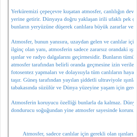
Yerküremizi çepeçevre kuşatan atmosfer, canlılığın devam
yerine getirir. Dünyaya doğru yaklaşan irili ufaklı pek ç
bunların yeryüzüne düşerek canlılara büyük zararlar verm
Atmosfer, bunun yanısıra, uzaydan gelen ve canlılar için za
ilginç olan yanı, atmosferin sadece zararsız orandaki ışınl
ışınlar ve radyo dalgalarını geçirmesidir. Bunların tümü 
atmosfer tarafından belirli oranda geçmesine izin verilen u
fotosentez yapmaları ve dolayısıyla tüm canlıların haya
taşır. Güneş tarafından yayılan şiddetli ultraviyole ışın
tabakasında süzülür ve Dünya yüzeyine yaşam için gerekli
Atmosferin koruyucu özelliği bunlarla da kalmaz. Dünya
dondurucu soğuğundan yine atmosfer sayesinde korunur
Atmosfer, sadece canlılar için gerekli olan ışınları