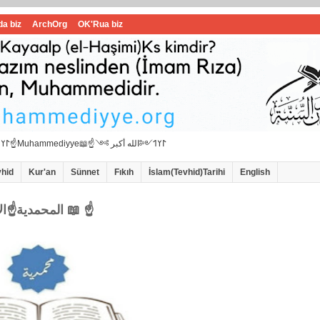
da biz
ArchOrg
OK'Rua biz
☝📖İbrahimi ﷺ Muhammedi ﷺ Hanif İslam📖☝﷽𐰃𐰠𐰯☝📖المحمدية☝Muhammediyye📖☝𐰃𐰠𐰯༺الله أكبر ༻
vhid
Kur'an
Sünnet
Fıkıh
İslam(Tevhid)Tarihi
English
☝المحمدية☝الاامام سيد محمد هاشمي الموسوي 📖 ☝