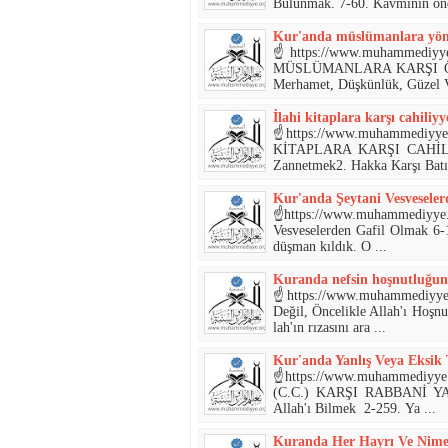
Bulunmak. 7-60. Kavminin önde
Kur'anda müslümanlara yönel
☝https://www.muhammediyye.org/☝📖- السنة الصحيحة
MÜSLÜMANLARA KARŞI ÖZE
Merhamet, Düşkünlük, Güzel V
İlahi kitaplara karşı cahiliyy
☝https://www.muhammediyye.org/☝📖-لكتاب و السنة الصحيحة
KİTAPLARA KARŞI CAHİLİ 
Zannetmek2. Hakka Karşı Batıl
Kur'anda Şeytani Vesvesele
☝https://www.muhammediyye.org/☝📖- الكتاب و السنة الصحيحة-📖1
Vesveselerden Gafil Olmak 6-1
düşman kıldık. O ...
Kuranda nefsin hoşnutluğunu
☝https://www.muhammediyye.org/☝📖-لكتاب و السنة الصحيحة
Değil, Öncelikle Allah'ı Hoşnu
lah'ın rızasını ara ...
Kur'anda Yanlış Veya Eksik 
☝https://www.muhammediyye.org/☝📖-الكتاب و السنة الصحيحة
(C.C.) KARŞI RABBANİ YAK
Allah'ı Bilmek 2-259. Ya ...
Kuranda Her Hayrı Ve Nimet