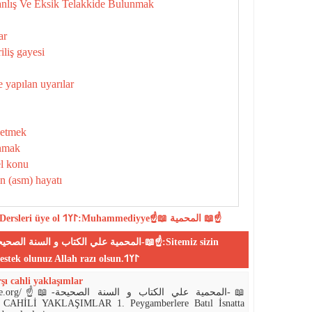
anlış Ve Eksik Telakkide Bulunmak
ar
iliş gayesi
 yapılan uyarılar
zetmek
unmak
el konu
n (asm) hayatı
Dersleri
üye ol
𐰃𐰠𐰯:Muhammediyye☝📖 المحمية 📖☝
desteklerinizle yayın yapmaktadır,bize destek olunuz Allah razı olsun.𐰃𐰠𐰯
ı cahli yaklaşımlar
المحمية علي الكتاب و-📖
HİLİ YAKLAŞIMLAR 1. Peygamberlere Batıl İsnatta