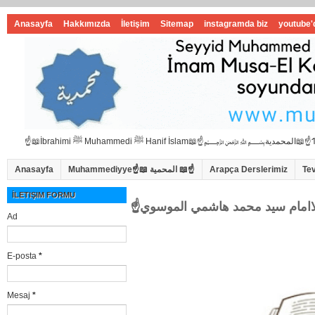
Anasayfa
Hakkımızda
İletişim
Sitemap
instagramda biz
youtube'
Anasayfa
Muhammediyye☝📖 المحمية 📖☝
Arapça Derslerimiz
Te
İLETIŞIM FORMU
Ad
E-posta
*
Mesaj
*