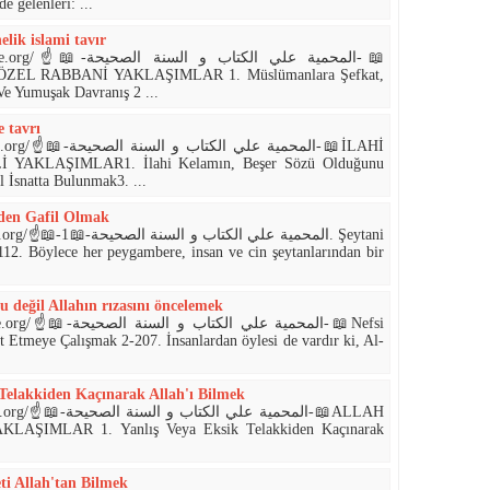
 gelenleri: ...
ik islami tavır
المحمية علي الكتاب و-📖
L RABBANİ YAKLAŞIMLAR 1. Müslümanlara Şefkat,
e Yumuşak Davranış 2 ...
e tavrı
المحمية علي ا-📖İLAHİ
YAKLAŞIMLAR1. İlahi Kelamın, Beşer Sözü Olduğunu
 İsnatta Bulunmak3. ...
rden Gafil Olmak
المحمية علي. Şeytani
12. Böylece her peygambere, insan ve cin şeytanlarından bir
 değil Allahın rızasını öncelemek
المحمية علي ا-📖Nefsi
t Etmeye Çalışmak 2-207. İnsanlardan öylesi de vardır ki, Al­
Telakkiden Kaçınarak Allah'ı Bilmek
المحمية علي -📖ALLAH
LAŞIMLAR 1. Yanlış Veya Eksik Telakkiden Kaçınarak
i Allah'tan Bilmek