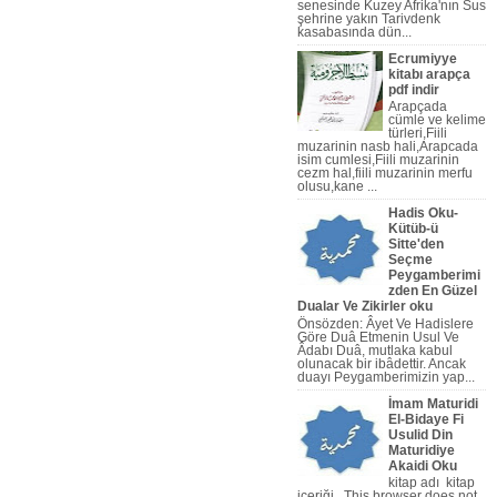
senesinde Kuzey Afrika'nın Sus
şehrine yakın Tarivdenk
kasabasında dün...
Ecrumiyye
kitabı arapça
pdf indir
Arapçada
cümle ve kelime
türleri,Fiili
muzarinin nasb hali,Arapcada
isim cumlesi,Fiili muzarinin
cezm hal,fiili muzarinin merfu
olusu,kane ...
Hadis Oku-
Kütüb-ü
Sitte'den
Seçme
pça Nahiv Video,Arapça Dilbilg
Peygamberimi
zden En Güzel
Dualar Ve Zikirler oku
Önsözden: Âyet Ve Hadislere
Göre Duâ Etmenin Usul Ve
Âdabı Duâ, mutlaka kabul
olunacak bir ibâdettir. Ancak
duayı Peygamberi­mizin yap...
İmam Maturidi
El-Bidaye Fi
Usulid Din
Maturidiye
Akaidi Oku
kitap adı kitap
içeriği This browser does not