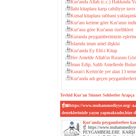
Kur'anda Allah (c.c.) Hakkında Y
İlahi kitaplara karşı cahiliyye tavrı
Kutsal kitaplara rabbani yaklaşıml
Kur'anı kerime göre Kur'anın indir
Kur'ana göre Kur'anın özellikleri
Kuranda peygamberimizin eşlerine
İslamda iman amel ilişkisi
Kur'anda Ey Ehl-i Kitap
Her Amelde Allah'ın Rızasını Gö
İman Edip, Salih Amellerde Bul
Kuran'ı Kerim'de yer alan 13 tem
Kur'anda adı geçen peygamberleri
Tevhid
Kur'an
Sünnet
Sohbetler
Arapça 
☝📖https://www.muhammediyye.org/-المحمية علي الكتاب و السنة الصحيحة-📖☝:Sitemiz sizin
Kur'anda peygamberlere karş
☝https://www.muhammediyye.org/☝📖- السنة الصحيحة
PEYGAMBERLERE KARŞI CA