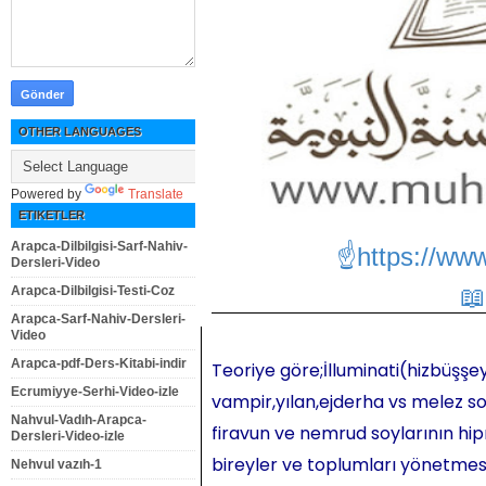
OTHER LANGUAGES
Powered by
Translate
ETIKETLER
Arapca-Dilbilgisi-Sarf-Nahiv-
☝https://ww
Dersleri-Video
Arapca-Dilbilgisi-Testi-Coz
Arapca-Sarf-Nahiv-Dersleri-
Video
Arapca-pdf-Ders-Kitabi-indir
Teoriye göre;İlluminati(hizbüşşey
Ecrumiyye-Serhi-Video-izle
vampir,yılan,ejderha vs melez so
Nahvul-Vadıh-Arapca-
firavun ve nemrud soylarının hipn
Dersleri-Video-izle
bireyler ve toplumları yönetmesi,
Nehvul vazıh-1