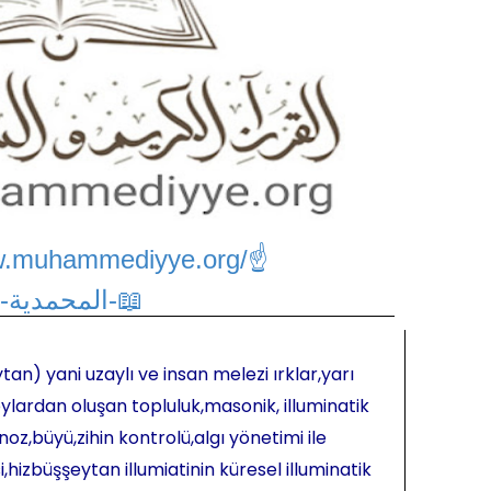
w.muhammediyye.org/
☝
📖-المحمدية-📖
tan) yani uzaylı ve insan melezi ırklar,yarı
ylardan oluşan topluluk,masonik, illuminatik
oz,büyü,zihin kontrolü,algı yönetimi ile
hizbüşşeytan illumiatinin küresel illuminatik