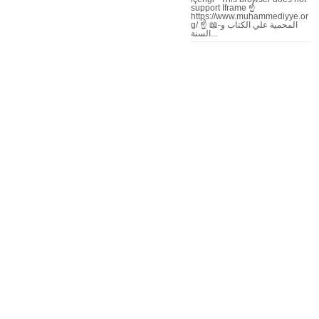
support Iframe ☝
https://www.muhammediyye.or
g/ ☝ 📖-المحمية علي الكتاب و
السنة...