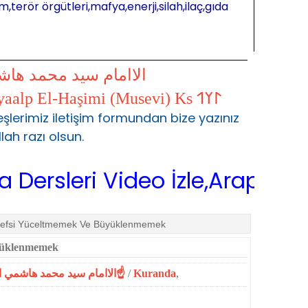
m,terör örgütleri,mafya,enerji,silah,ilaç,gıda
الاامام سيد محمد ها
𐰃𐰠𐰯 S.Muhammed Kayaalp El-Haşimi (Musevi) Ks 𐰃𐰠𐰯
şlerimiz iletişim formundan bize yazınız
llah razı olsun.
eri Video İzle,Arapça Sarf,Ara
efsi Yüceltmemek Ve Büyüklenmemek
yüklenmemek
☝الاامام سيد محمد هاشمي الموسوي☝المحمدية☝
/
Kuranda
,