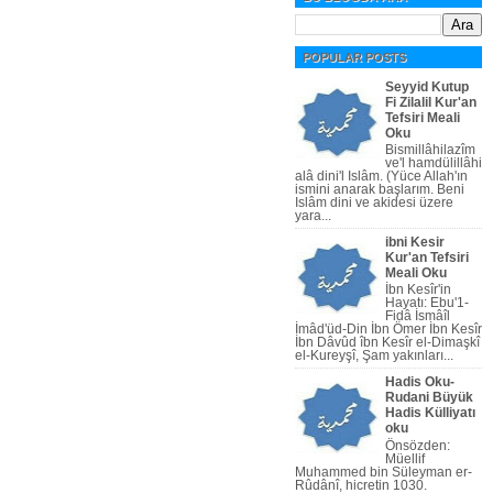
POPULAR POSTS
Seyyid Kutup
Fi Zilalil Kur'an
Tefsiri Meali
Oku
Bismillâhilazîm
ve'l hamdülillâhi
alâ dini'l Islâm. (Yüce Allah'ın
ismini anarak başlarım. Beni
Islâm dini ve akidesi üzere
yara...
ibni Kesir
Kur'an Tefsiri
Meali Oku
İbn Kesîr'in
Hayatı: Ebu'1-
Fidâ İsmâîl
İmâd'üd-Din İbn Ömer İbn Kesîr
İbn Dâvûd îbn Kesîr el-Dimaşkî
el-Kureyşî, Şam yakınları...
Hadis Oku-
Rudani Büyük
Hadis Külliyatı
oku
Önsözden:
Müellif
Muhammed bin Süleyman er-
Rûdânî, hicretin 1030.