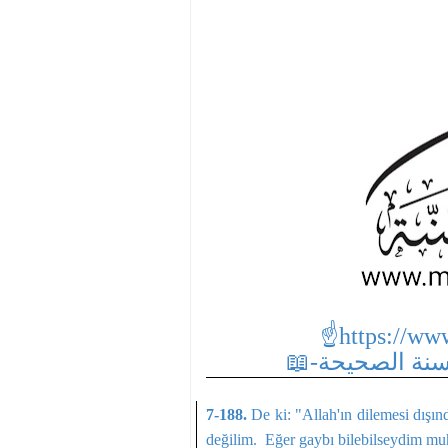
☝https://ww
7-188.
De ki: "Allah'ın dilemesi dışın
değilim. Eğer gaybı bilebilseydim muh