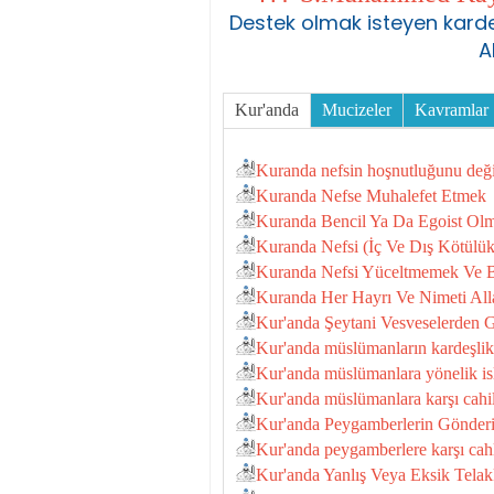
Destek olmak isteyen karde
A
Kur'anda
Mucizeler
Kavramlar
Kuranda nefsin hoşnutluğunu deği
Kuranda Nefse Muhalefet Etmek
Kuranda Bencil Ya Da Egoist Ol
Kuranda Nefsi (İç Ve Dış Kötülük
Kuranda Nefsi Yüceltmemek Ve
Kuranda Her Hayrı Ve Nimeti All
Kur'anda Şeytani Vesveselerden 
Kur'anda müslümanların kardeşlik 
Kur'anda müslümanlara yönelik isl
Kur'anda müslümanlara karşı cahil
Kur'anda Peygamberlerin Gönder
Kur'anda peygamberlere karşı cahl
Kur'anda Yanlış Veya Eksik Telak