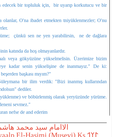
edecek bir top­luluk için, bir uyarıp korkutucu ve bir
 olanlar, O'na ibadet etmekten tniyüklenmezler; O'nu
rler.
üme; çünkü sen ne yen yarabilirsin, ne de dağlara
nin katında da hoş olmayanlardır.
alı veya gökyüzüne yükselmelisin. Üzerimize bizim
ceye kadar senin yükselişine de inanmayız." De ki:
lan bir beşerden başkası mıyım?"
eymana bir ilim verdik: "Bizi inanmış kullarından
mdolsun" dediler.
büyüklenme) ve böbürlenmiş olarak yeryüzünde yürüme.
leneni sevmez."
uran nefse de and ederim
الاامام سيد محمد هاش
𐰃𐰠𐰯 S.Muhammed Kayaalp El-Haşimi (Musevi) Ks 𐰃𐰠𐰯