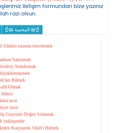
şlerimiz iletişim formundan bize yazınız
llah razı olsun.
☝📖 المحمية 📖☝
l Allahın rızasını öncelemek
maktan Sakınmak
lerden) Arındırmak
 Büyüklenmemek
ah'tan Bilmek
Gafil Olmak
bilinci
ami tavır
iyye tavrı
iliş Gayesini Doğru Anlamak
i yaklaşımlar
kiden Kaçınarak Allah'ı Bilmek