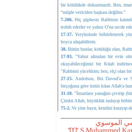
bir kötülükde dokunmazdı. Ben, iman 
“müjde vericiden başkası değilim.”
7-206.
Hiç şüphesiz Rabbinin katında
tesbih ederler ve yalnız O'na secde ede
17-37.
Yeryüzünde böbürlenerek yür
boyca ulaşabilirsin.
38.
Bütün bunlar, kötülüğü olan, Rabbi
17-93.
"Yahut altından bir evin olm
okuyabileceğimiz bir Kitab indirin
"Rabbimi yüceltirim; ben, elçi o
27-15.
Andolsun, Biz Davud'a ve Sül
birçoğuna göre üstün kılan Al­lah'a ha
31-18.
"İnsanlara yanağını çevirip (
Çünkü Allah, büyüklük taslayıp böbür
75-2.
Ve yine hayır, kendini kınayıp-d
مي الموسوي