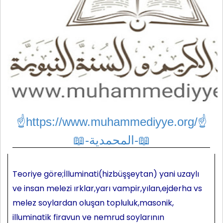
☝https://www.muhammediyye.org/
☝
📖-المحمدية-📖
Teoriye göre;İlluminati(hizbüşşeytan) yani uzaylı
ve insan melezi ırklar,yarı vampir,yılan,ejderha vs
melez soylardan oluşan topluluk,masonik,
illuminatik firavun ve nemrud soylarının