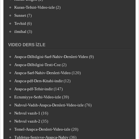
Kuran-Tefsiri-Video-izle
(2)
Sunnet
(7)
Tevhid
(6)
ilmihal
(3)
VIDEO DERS İZLE
Arapca-Dilbilgisi-Sarf-Nahiv-Dersleri-Video
(9)
Arapca-Dilbilgisi-Testi-Coz
(2)
Arapca-Sarf-Nahiv-Dersleri-Video
(120)
Arapca-pdf-Ders-Kitabi-indir
(12)
Arapca-pdf-Tefsir-indir
(147)
Ecrumiyye-Serhi-Video-izle
(39)
Nahvul-Vadıh-Arapca-Dersleri-Video-izle
(76)
Nehvul vazıh-1
(16)
Nehvul vazıh-2
(35)
Temel-Arapca-Dersleri-Video-izle
(20)
Tuhfetus-Seniyye-Arapca-Nahiv
(36)