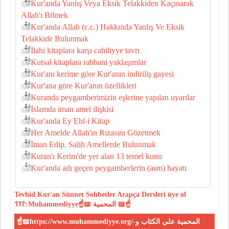
Kur'anda Yanlış Veya Eksik Telakkiden Kaçınarak
Allah'ı Bilmek
Kur'anda Allah (c.c.) Hakkında Yanlış Ve Eksik
Telakkide Bulunmak
İlahi kitaplara karşı cahiliyye tavrı
Kutsal kitaplara rabbani yaklaşımlar
Kur'anı kerime göre Kur'anın indiriliş gayesi
Kur'ana göre Kur'anın özellikleri
Kuranda peygamberimizin eşlerine yapılan uyarılar
İslamda iman amel ilişkisi
Kur'anda Ey Ehl-i Kitap
Her Amelde Allah'ın Rızasını Gözetmek
İman Edip, Salih Amellerde Bulunmak
Kuran'ı Kerim'de yer alan 13 temel konu
Kur'anda adı geçen peygamberlerin (asm) hayatı
Tevhid
Kur'an
Sünnet
Sohbetler
Arapça Dersleri
üye ol
𐰃𐰠𐰯:Muhammediyye☝📖 المحمية 📖☝
☝📖https://www.muhammediyye.org/-المحمية علي الكتاب و