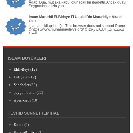
Âdabı Duâ, mutlaka kabul olunacak bir ibâdettir. Ancak duayı
Peygamberi­mizin yap...
İmam Maturidi El-Bidaye Fi Usulid Din Maturidiye Akaidi
Oku
kitap adı kitap içeriği This browser does not support Iframe
☝https://www.muhammediyye.org/ ☝ 📖-المحمية علي الكتاب و
السنة...
İSLAM BÜYÜKLERI
Ehli-Beyt
(12)
Evliyalar
(12)
Sahabeler
(38)
peygamberler
(22)
siyeri-nebi
(10)
TEVHID SÜNNET ILMIHAL
Kuran
(6)
Kuran-Bilgisi
(2)