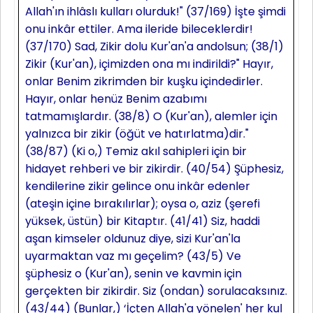
Allah'ın ihlâslı kulları olurduk!" (37/169) İşte şimdi
onu inkâr ettiler. Ama ileride bileceklerdir!
(37/170) Sad, Zikir dolu Kur'an'a andolsun; (38/1)
Zikir (Kur'an), içimizden ona mı indirildi?" Hayır,
onlar Benim zikrimden bir kuşku içindedirler.
Hayır, onlar henüz Benim azabımı
tatmamışlardır. (38/8) O (Kur'an), alemler için
yalnızca bir zikir (öğüt ve hatırlatma)dir."
(38/87) (Ki o,) Temiz akıl sahipleri için bir
hidayet rehberi ve bir zikirdir. (40/54) Şüphesiz,
kendilerine zikir gelince onu inkâr edenler
(ateşin içine bırakılırlar); oysa o, aziz (şerefi
yüksek, üstün) bir Kitaptır. (41/41) Siz, haddi
aşan kimseler oldunuz diye, sizi Kur'an'la
uyarmaktan vaz mı geçelim? (43/5) Ve
şüphesiz o (Kur'an), senin ve kavmin için
gerçekten bir zikirdir. Siz (ondan) sorulacaksınız.
(43/44) (Bunlar,) ‘İçten Allah'a yönelen' her kul