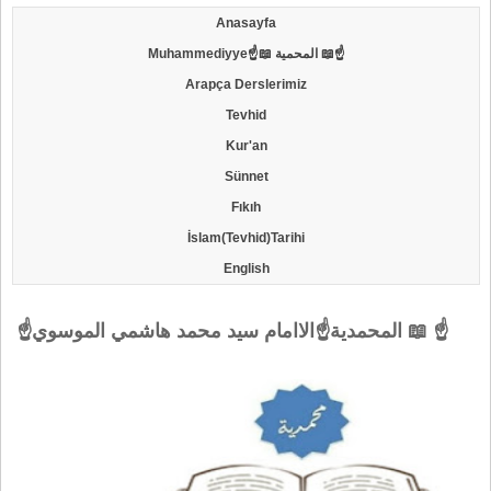
Anasayfa
Muhammediyye☝📖 المحمية 📖☝
Arapça Derslerimiz
Tevhid
Kur'an
Sünnet
Fıkıh
İslam(Tevhid)Tarihi
English
☝المحمدية☝الاامام سيد محمد هاشمي الموسوي 📖 ☝