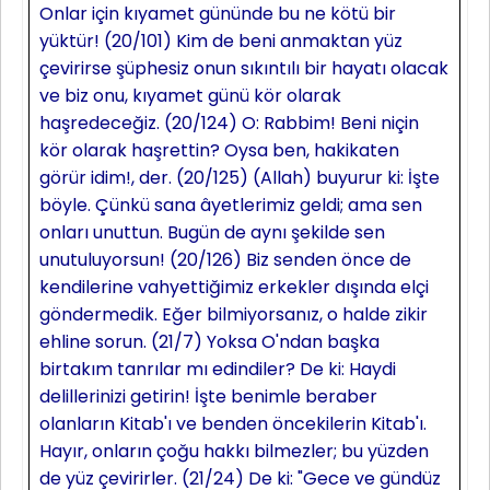
Onlar için kıyamet gününde bu ne kötü bir
yüktür! (20/101) Kim de beni anmaktan yüz
çevirirse şüphesiz onun sıkıntılı bir hayatı olacak
ve biz onu, kıyamet günü kör olarak
haşredeceğiz. (20/124) O: Rabbim! Beni niçin
kör olarak haşrettin? Oysa ben, hakikaten
görür idim!, der. (20/125) (Allah) buyurur ki: İşte
böyle. Çünkü sana âyetlerimiz geldi; ama sen
onları unuttun. Bugün de aynı şekilde sen
unutuluyorsun! (20/126) Biz senden önce de
kendilerine vahyettiğimiz erkekler dışında elçi
göndermedik. Eğer bilmiyorsanız, o halde zikir
ehline sorun. (21/7) Yoksa O'ndan başka
birtakım tanrılar mı edindiler? De ki: Haydi
delillerinizi getirin! İşte benimle beraber
olanların Kitab'ı ve benden öncekilerin Kitab'ı.
Hayır, onların çoğu hakkı bilmezler; bu yüzden
de yüz çevirirler. (21/24) De ki: "Gece ve gündüz