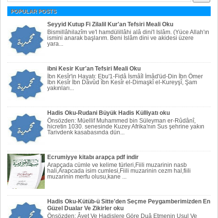
POPULAR POSTS
Seyyid Kutup Fi Zilalil Kur'an Tefsiri Meali Oku
Bismillâhilazîm ve'l hamdülillâhi alâ dini'l Islâm. (Yüce Allah'ın
ismini anarak başlarım. Beni Islâm dini ve akidesi üzere
yara...
ibni Kesir Kur'an Tefsiri Meali Oku
İbn Kesîr'in Hayatı: Ebu'1-Fidâ İsmâîl İmâd'üd-Din İbn Ömer
İbn Kesîr İbn Dâvûd îbn Kesîr el-Dimaşkî el-Kureyşî, Şam
yakınları...
Hadis Oku-Rudani Büyük Hadis Külliyatı oku
Önsözden: Müellif Muhammed bin Süleyman er-Rûdânî,
hicretin 1030. senesinde Kuzey Afrika'nın Sus şehrine yakın
Tarivdenk kasabasında dün...
Ecrumiyye kitabı arapça pdf indir
Arapçada cümle ve kelime türleri,Fiili muzarinin nasb
hali,Arapcada isim cumlesi,Fiili muzarinin cezm hal,fiili
muzarinin merfu olusu,kane ...
Hadis Oku-Kütüb-ü Sitte'den Seçme Peygamberimizden En
Güzel Dualar Ve Zikirler oku
Önsözden: Âyet Ve Hadislere Göre Duâ Etmenin Usul Ve