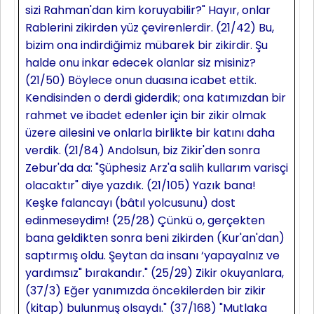
sizi Rahman'dan kim koruyabilir?" Hayır, onlar
Rablerini zikirden yüz çevirenlerdir. (21/42) Bu,
bizim ona indirdiğimiz mübarek bir zikirdir. Şu
halde onu inkar edecek olanlar siz misiniz?
(21/50) Böylece onun duasına icabet ettik.
Kendisinden o derdi giderdik; ona katımızdan bir
rahmet ve ibadet edenler için bir zikir olmak
üzere ailesini ve onlarla birlikte bir katını daha
verdik. (21/84) Andolsun, biz Zikir'den sonra
Zebur'da da: "Şüphesiz Arz'a salih kullarım varisçi
olacaktır" diye yazdık. (21/105) Yazık bana!
Keşke falancayı (bâtıl yolcusunu) dost
edinmeseydim! (25/28) Çünkü o, gerçekten
bana geldikten sonra beni zikirden (Kur'an'dan)
saptırmış oldu. Şeytan da insanı ‘yapayalnız ve
yardımsız" bırakandır." (25/29) Zikir okuyanlara,
(37/3) Eğer yanımızda öncekilerden bir zikir
(kitap) bulunmuş olsaydı." (37/168) "Mutlaka