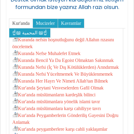
formundan bize yazınız Allah razı olsun.
Kur'anda
Mucizeler
Kavramlar
☝📖 المحمية 📖☝
Kuranda nefsin hoşnutluğunu değil Allahın rızasını
öncelemek
Kuranda Nefse Muhalefet Etmek
Kuranda Bencil Ya Da Egoist Olmaktan Sakınmak
Kuranda Nefsi (İç Ve Dış Kötülüklerden) Arındırmak
Kuranda Nefsi Yüceltmemek Ve Büyüklenmemek
Kuranda Her Hayrı Ve Nimeti Allah'tan Bilmek
Kur'anda Şeytani Vesveselerden Gafil Olmak
Kur'anda müslümanların kardeşlik bilinci
Kur'anda müslümanlara yönelik islami tavır
Kur'anda müslümanlara karşı cahiliyye tavrı
Kur'anda Peygamberlerin Gönderiliş Gayesini Doğru
Anlamak
Kur'anda peygamberlere karşı cahli yaklaşımlar