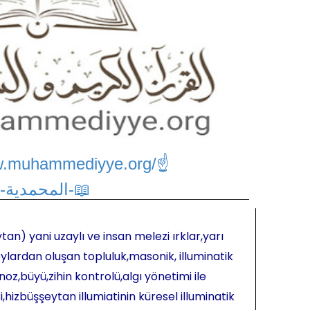
w.muhammediyye.org/
☝
📖-المحمدية-📖
tan) yani uzaylı ve insan melezi ırklar,yarı
ylardan oluşan topluluk,masonik, illuminatik
oz,büyü,zihin kontrolü,algı yönetimi ile
hizbüşşeytan illumiatinin küresel illuminatik