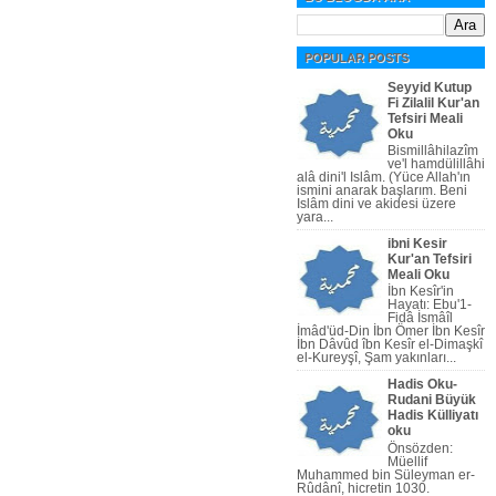
POPULAR POSTS
Seyyid Kutup
Fi Zilalil Kur'an
Tefsiri Meali
Oku
Bismillâhilazîm
ve'l hamdülillâhi
alâ dini'l Islâm. (Yüce Allah'ın
ismini anarak başlarım. Beni
Islâm dini ve akidesi üzere
yara...
ibni Kesir
Kur'an Tefsiri
Meali Oku
İbn Kesîr'in
Hayatı: Ebu'1-
Fidâ İsmâîl
İmâd'üd-Din İbn Ömer İbn Kesîr
İbn Dâvûd îbn Kesîr el-Dimaşkî
el-Kureyşî, Şam yakınları...
Hadis Oku-
Rudani Büyük
Hadis Külliyatı
oku
Önsözden:
Müellif
Muhammed bin Süleyman er-
Rûdânî, hicretin 1030.