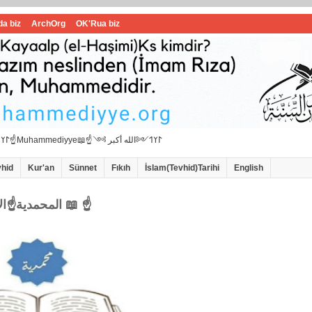
da biz
ArchOrg
OK'Rua biz
☝📖İbrahimi ﷺ Muhammedi ﷺ Hanif İslam📖☝﷽𐰃𐰠𐰯☝📖المحمدية☝Muhammediyye📖☝𐰃𐰠𐰯༺الله أكبر ༻
vhid
Kur'an
Sünnet
Fıkıh
İslam(Tevhid)Tarihi
English
☝المحمدية☝الاامام سيد محمد هاشمي الموسوي 📖 ☝