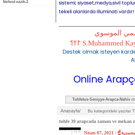
sistemi; siyaset,medya,sivil toplu
Nehvul vazıh-2
tekeli alanlarda illuminati vardır!
شمي الموسوي
Destek olmak isteyen karde
A
Online Arapça Dersl
Tuhfetus-Seniyye-Arapca-Nahiv
et
Anasayfa/
Bu kategorideki yazılar 
Nisan 07, 2021
/