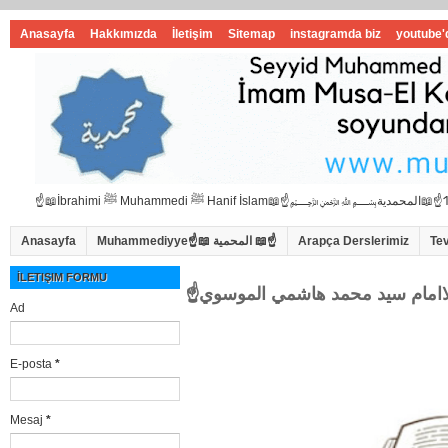
Anasayfa
Hakkımızda
İletişim
Sitemap
instagramda biz
youtube'
Anasayfa
Muhammediyye☝📖 المحمية 📖☝
Arapça Derslerimiz
Te
İLETIŞIM FORMU
Ad
E-posta
*
Mesaj
*