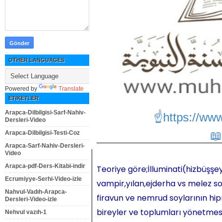
OTHER LANGUAGES
Powered by
Translate
ETIKETLER
Arapca-Dilbilgisi-Sarf-Nahiv-
☝https://ww
Dersleri-Video
Arapca-Dilbilgisi-Testi-Coz
Arapca-Sarf-Nahiv-Dersleri-
Video
Arapca-pdf-Ders-Kitabi-indir
Teoriye göre;İlluminati(hizbüşşey
Ecrumiyye-Serhi-Video-izle
vampir,yılan,ejderha vs melez so
Nahvul-Vadıh-Arapca-
firavun ve nemrud soylarının hipn
Dersleri-Video-izle
bireyler ve toplumları yönetmesi,
Nehvul vazıh-1