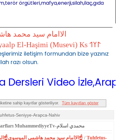
m,terör örgütleri,mafya,enerji,silah,ilaç,gıda
الاامام سيد محمد ها
𐰃𐰠𐰯 S.Muhammed Kayaalp El-Haşimi (Musevi) Ks 𐰃𐰠𐰯
şlerimiz iletişim formundan bize yazınız
llah razı olsun.
eri Video İzle,Arapça Sarf,Ara
iketine sahip kayıtlar gösteriliyor.
Tüm kayıtları göster
Tuhfetus-Seniyye-Arapca-Nahiv
tuhfe 39 arapcada zaman ve mekan zarfları MuhammediyyeTv-محمدي اسلام
☝الاامام سيد محمد هاشمي الموسوي☝المحمدية☝
/
Tuhfetus-