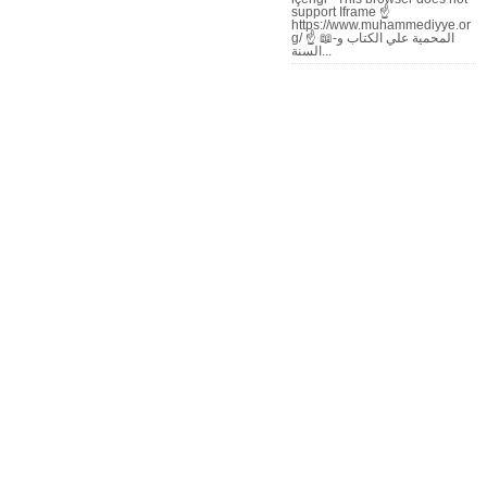
support Iframe ☝
https://www.muhammediyye.or
g/ ☝ 📖-المحمية علي الكتاب و
السنة...