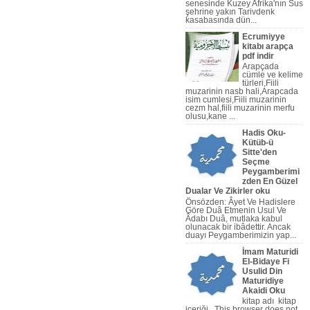
senesinde Kuzey Afrika'nın Sus
şehrine yakın Tarivdenk
kasabasında dün...
Ecrumiyye
kitabı arapça
pdf indir
Arapçada
cümle ve kelime
türleri,Fiili
muzarinin nasb hali,Arapcada
isim cumlesi,Fiili muzarinin
cezm hal,fiili muzarinin merfu
olusu,kane ...
Hadis Oku-
Kütüb-ü
Sitte'den
Seçme
pça Nahiv Video,Arapça Dilbilg
Peygamberimi
zden En Güzel
Dualar Ve Zikirler oku
Önsözden: Âyet Ve Hadislere
Göre Duâ Etmenin Usul Ve
Âdabı Duâ, mutlaka kabul
olunacak bir ibâdettir. Ancak
duayı Peygamberi­mizin yap...
İmam Maturidi
El-Bidaye Fi
Usulid Din
Maturidiye
Akaidi Oku
kitap adı kitap
içeriği This browser does not