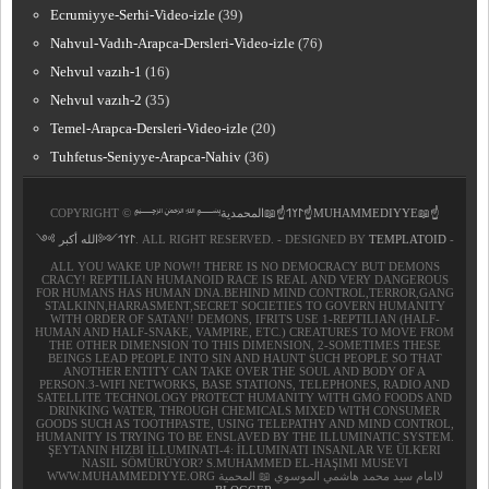
Ecrumiyye-Serhi-Video-izle
(39)
Nahvul-Vadıh-Arapca-Dersleri-Video-izle
(76)
Nehvul vazıh-1
(16)
Nehvul vazıh-2
(35)
Temel-Arapca-Dersleri-Video-izle
(20)
Tuhfetus-Seniyye-Arapca-Nahiv
(36)
COPYRIGHT ©
﷽𐰃𐰠𐰯☝📖المحمدية☝MUHAMMEDIYYE📖☝
𐰃𐰠𐰯༺الله أكبر ༻
. ALL RIGHT RESERVED. - DESIGNED BY
TEMPLATOID
-
ALL YOU WAKE UP NOW!! THERE IS NO DEMOCRACY BUT DEMONS
CRACY! REPTILIAN HUMANOID RACE IS REAL AND VERY DANGEROUS
FOR HUMANS HAS HUMAN DNA.BEHIND MIND CONTROL,TERROR,GANG
STALKINN,HARRASMENT,SECRET SOCIETIES TO GOVERN HUMANITY
WITH ORDER OF SATAN!! DEMONS, IFRITS USE 1-REPTILIAN (HALF-
HUMAN AND HALF-SNAKE, VAMPIRE, ETC.) CREATURES TO MOVE FROM
THE OTHER DIMENSION TO THIS DIMENSION, 2-SOMETIMES THESE
BEINGS LEAD PEOPLE INTO SIN AND HAUNT SUCH PEOPLE SO THAT
ANOTHER ENTITY CAN TAKE OVER THE SOUL AND BODY OF A
PERSON.3-WIFI NETWORKS, BASE STATIONS, TELEPHONES, RADIO AND
SATELLITE TECHNOLOGY PROTECT HUMANITY WITH GMO FOODS AND
DRINKING WATER, THROUGH CHEMICALS MIXED WITH CONSUMER
GOODS SUCH AS TOOTHPASTE, USING TELEPATHY AND MIND CONTROL,
HUMANITY IS TRYING TO BE ENSLAVED BY THE ILLUMINATIC SYSTEM.
ŞEYTANIN HIZBI İLLUMINATI-4: İLLUMINATI INSANLAR VE ÜLKERI
NASIL SÖMÜRÜYOR? S.MUHAMMED EL-HAŞIMI MUSEVI
WWW.MUHAMMEDIYYE.ORG لاامام سيد محمد هاشمي الموسوي 📖 المحمية