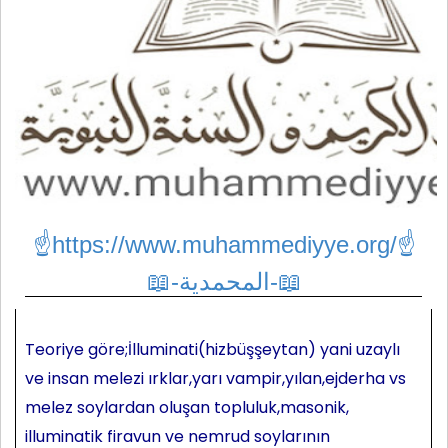
☝https://www.muhammediyye.org/
☝
📖-المحمدية-📖
Teoriye göre;İlluminati(hizbüşşeytan) yani uzaylı
ve insan melezi ırklar,yarı vampir,yılan,ejderha vs
melez soylardan oluşan topluluk,masonik,
illuminatik firavun ve nemrud soylarının