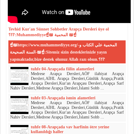
Tevhid
Kur'an
Sünnet
Sohbetler
Arapça Dersleri
üye ol
𐰃𐰠𐰯:Muhammediyye☝📖 المحمية 📖☝
☝📖https://www.muhammediyye.org/-المحمية علي الكتاب و
السنة الصحيحة-📖☝:Sitemiz sizin desteklerinizle yayın
yapmaktadır,bize destek olunuz Allah razı olsun.𐰃𐰠𐰯
tuhfe 04-Arapçada fiilin alametleri
Medrese Arapça Dersleri,AÖF ilahiyat Arapça
Dersleri,AİHL Arapça Dersleri,Günlük Arapça,Pratik
Arapça Dersleri,Kur'an Arapçası Dersleri,Arapça Sarf
Nahiv Dersleri,Medrese Arapça Dersleri,İslami Sohb ...
tuhfe 03-Arapçada ismin alametleri
Medrese Arapça Dersleri,AÖF ilahiyat Arapça
Dersleri,AİHL Arapça Dersleri,Günlük Arapça,Pratik
Arapça Dersleri,Kur'an Arapçası Dersleri,Arapça Sarf
Nahiv Dersleri,Medrese Arapça Dersleri,İslami Sohb ...
tuhfe 08-Arapçada vav harfinin ötre yerine
kullanıldığı haller