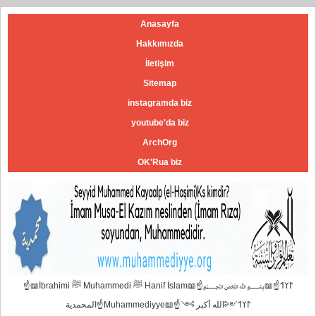
Anasayfa
Hakkımızda
İletişim
Sitemap
instagramda biz
youtube'da biz
ArchOrg
OK'Rua biz
☝📖İbrahimi ﷺ Muhammedi ﷺ Hanif İslam📖☝﷽𐰃𐰠𐰯☝📖
المحمدية☝Muhammediyye📖☝𐰃𐰠𐰯༺الله أكبر ༻