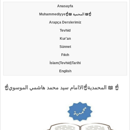
Anasayfa
Muhammediyye☝📖 المحمية 📖☝
Arapça Derslerimiz
Tevhid
Kur'an
Sünnet
Fıkıh
İslam(Tevhid)Tarihi
English
☝المحمدية☝الاامام سيد محمد هاشمي الموسوي 📖 ☝