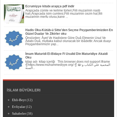
Ecrumiyye kitabı arapça pdf indir
Arapçada cümle ve kelime türleri,Fiili muzarinin nasb
hali,Arapcada isim cumlesi,Fiili muzarinin cezm hal,fiili
muzarinin merfu olusu,kane ...
Hadis Oku-Kütüb-ü Sitte'den Seçme Peygamberimizden En
Güzel Dualar Ve Zikirler oku
Önsözden: Âyet Ve Hadislere Göre Duâ Etmenin Usul Ve
Âdabı Duâ, mutlaka kabul olunacak bir ibâdettir. Ancak duayı
Peygamberi­mizin yap...
İmam Maturidi El-Bidaye Fi Usulid Din Maturidiye Akaidi
Oku
kitap adı kitap içeriği This browser does not support Iframe
☝https://www.muhammediyye.org/ ☝ 📖-المحمية علي الكتاب و
السنة...
İSLAM BÜYÜKLERI
Ehli-Beyt
(12)
Evliyalar
(12)
Sahabeler
(38)