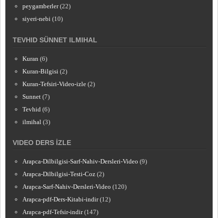
peygamberler
(22)
siyeri-nebi
(10)
TEVHID SÜNNET ILMIHAL
Kuran
(6)
Kuran-Bilgisi
(2)
Kuran-Tefsiri-Video-izle
(2)
Sunnet
(7)
Tevhid
(6)
ilmihal
(3)
VIDEO DERS İZLE
Arapca-Dilbilgisi-Sarf-Nahiv-Dersleri-Video
(9)
Arapca-Dilbilgisi-Testi-Coz
(2)
Arapca-Sarf-Nahiv-Dersleri-Video
(120)
Arapca-pdf-Ders-Kitabi-indir
(12)
Arapca-pdf-Tefsir-indir
(147)