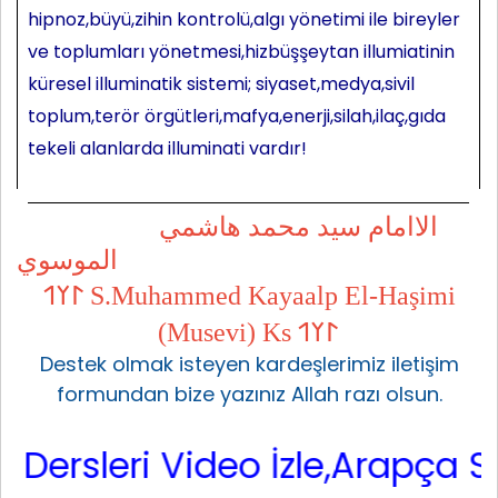
hipnoz,büyü,zihin kontrolü,algı yönetimi ile bireyler
ve toplumları yönetmesi,hizbüşşeytan illumiatinin
küresel illuminatik sistemi; siyaset,medya,sivil
toplum,terör örgütleri,mafya,enerji,silah,ilaç,gıda
tekeli alanlarda illuminati vardır!
الاامام سيد محمد هاشمي
الموسوي
𐰃𐰠𐰯 S.Muhammed Kayaalp El-Haşimi
(Musevi) Ks 𐰃𐰠𐰯
Destek olmak isteyen kardeşlerimiz iletişim
formundan bize yazınız Allah razı olsun.
sleri Video İzle,Arapça Sarf,