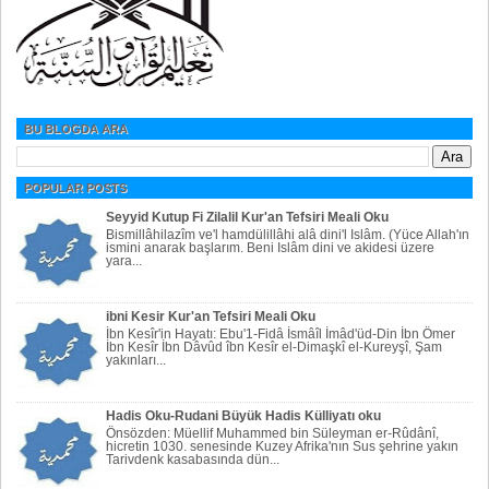
BU BLOGDA ARA
POPULAR POSTS
Seyyid Kutup Fi Zilalil Kur'an Tefsiri Meali Oku
Bismillâhilazîm ve'l hamdülillâhi alâ dini'l Islâm. (Yüce Allah'ın
ismini anarak başlarım. Beni Islâm dini ve akidesi üzere
yara...
ibni Kesir Kur'an Tefsiri Meali Oku
İbn Kesîr'in Hayatı: Ebu'1-Fidâ İsmâîl İmâd'üd-Din İbn Ömer
İbn Kesîr İbn Dâvûd îbn Kesîr el-Dimaşkî el-Kureyşî, Şam
yakınları...
Hadis Oku-Rudani Büyük Hadis Külliyatı oku
Önsözden: Müellif Muhammed bin Süleyman er-Rûdânî,
hicretin 1030. senesinde Kuzey Afrika'nın Sus şehrine yakın
Tarivdenk kasabasında dün...