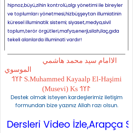
hipnoz,büyü,zihin kontrolü,algı yönetimi ile bireyler
ve toplumları yönetmesi,hizbüşşeytan illumiatinin
küresel illuminatik sistemi; siyaset,medya,sivil
toplum,terör örgütleri,mafya,enerji,silah,ilaç,gıda
tekeli alanlarda illuminati vardır!
الاامام سيد محمد هاشمي
الموسوي
𐰃𐰠𐰯 S.Muhammed Kayaalp El-Haşimi
(Musevi) Ks 𐰃𐰠𐰯
Destek olmak isteyen kardeşlerimiz iletişim
formundan bize yazınız Allah razı olsun.
sleri Video İzle,Arapça Sarf,A