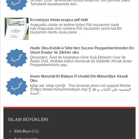
hicretin 1030. senesinde Kuzey Afrika'nın Sus şehrine yakın
Tarivdenk kasabasında dün...
Ecrumiyye kitabı arapça pdf indir
Arapçada cümle ve kelime türleri,Fiili muzarinin nasb
hali,Arapcada isim cumlesi,Fiili muzarinin cezm hal,fiili
muzarinin merfu olusu,kane ...
Hadis Oku-Kütüb-ü Sitte'den Seçme Peygamberimizden En
Güzel Dualar Ve Zikirler oku
Önsözden: Âyet Ve Hadislere Göre Duâ Etmenin Usul Ve
Âdabı Duâ, mutlaka kabul olunacak bir ibâdettir. Ancak duayı
Peygamberi­mizin yap...
İmam Maturidi El-Bidaye Fi Usulid Din Maturidiye Akaidi
Oku
kitap adı kitap içeriği This browser does not support Iframe
☝https://www.muhammediyye.org/ ☝ 📖-المحمية علي الكتاب و
السنة...
İSLAM BÜYÜKLERI
Ehli-Beyt
(12)