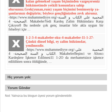
kalan geleneksel yaşam biçiminden vazgeçerseniz
hükümetimde yetkili konumlara sahip
olursunuz.Grek(yunan,rum) yaşam biçimini benimseyip ya­
şamlarınızı değiştirin; böylece gençli­ğinizden zevk alırsınız.
-https://www.muhammediyye.org/-المحمية علي الكتاب و السنة
الصحيحة- 4. MakabelerYedi Kardeş Zalim Hükümdara Karşı
Çıkıyor8 Bu nedenle çok genç insanlar bile akla uygun bir
felsefeyi içte ...
1-2-3-4-makabeler-oku-4-makabeler-11-1-27-
Çünkü dinsel bil­gi, ey zalim hükümdar,
yenilmezdir.
-https://www.muhammediyye.org/-المحمية علي
الكتاب و السنة الصحيحة- 4. MakabelerBeşinci ve Altıncı
Kardeşlere İşkence Edilmesi11 1-2O da merhametsizce işkence
edildikten sonra öldüğünde, ...
Hiç yorum yok:
Yorum Gönder
Not: Yalnızca bu blogun üyesi yorum gönderebilir.