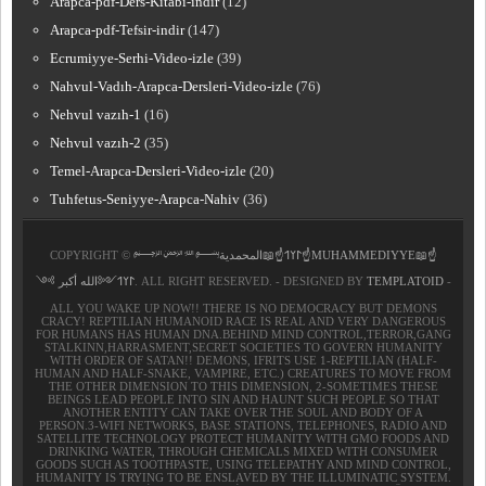
Arapca-pdf-Ders-Kitabi-indir
(12)
Arapca-pdf-Tefsir-indir
(147)
Ecrumiyye-Serhi-Video-izle
(39)
Nahvul-Vadıh-Arapca-Dersleri-Video-izle
(76)
Nehvul vazıh-1
(16)
Nehvul vazıh-2
(35)
Temel-Arapca-Dersleri-Video-izle
(20)
Tuhfetus-Seniyye-Arapca-Nahiv
(36)
COPYRIGHT ©
﷽𐰃𐰠𐰯☝📖المحمدية☝MUHAMMEDIYYE📖☝
𐰃𐰠𐰯༺الله أكبر ༻
. ALL RIGHT RESERVED. - DESIGNED BY
TEMPLATOID
-
ALL YOU WAKE UP NOW!! THERE IS NO DEMOCRACY BUT DEMONS
CRACY! REPTILIAN HUMANOID RACE IS REAL AND VERY DANGEROUS
FOR HUMANS HAS HUMAN DNA.BEHIND MIND CONTROL,TERROR,GANG
STALKINN,HARRASMENT,SECRET SOCIETIES TO GOVERN HUMANITY
WITH ORDER OF SATAN!! DEMONS, IFRITS USE 1-REPTILIAN (HALF-
HUMAN AND HALF-SNAKE, VAMPIRE, ETC.) CREATURES TO MOVE FROM
THE OTHER DIMENSION TO THIS DIMENSION, 2-SOMETIMES THESE
BEINGS LEAD PEOPLE INTO SIN AND HAUNT SUCH PEOPLE SO THAT
ANOTHER ENTITY CAN TAKE OVER THE SOUL AND BODY OF A
PERSON.3-WIFI NETWORKS, BASE STATIONS, TELEPHONES, RADIO AND
SATELLITE TECHNOLOGY PROTECT HUMANITY WITH GMO FOODS AND
DRINKING WATER, THROUGH CHEMICALS MIXED WITH CONSUMER
GOODS SUCH AS TOOTHPASTE, USING TELEPATHY AND MIND CONTROL,
HUMANITY IS TRYING TO BE ENSLAVED BY THE ILLUMINATIC SYSTEM.