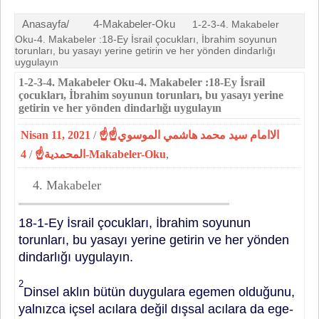
Anasayfa/
4-Makabeler-Oku
1-2-3-4. Makabeler
Oku-4. Makabeler :18-Ey İsrail çocukları, İbrahim so­yunun
torunları, bu yasayı ye­rine getirin ve her yönden dindarlığı
uygulayın
1-2-3-4. Makabeler Oku-4. Makabeler :18-Ey İsrail
çocukları, İbrahim so­yunun torunları, bu yasayı ye­rine
getirin ve her yönden dindarlığı uygulayın
Nisan 11, 2021
/
☝الاامام سيد محمد هاشمي الموسوي☝
/
المحمدية☝
4-Makabeler-Oku
,
4. Makabeler
18-1-Ey İsrail çocukları, İbrahim so­yunun
torunları, bu yasayı ye­rine getirin ve her yönden
dindarlığı uygulayın.
2
Dinsel aklın bütün duy­gulara egemen olduğunu,
yalnızca iç­sel acılara değil dışsal acılara da ege­