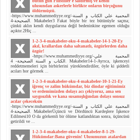
bütün gün Filistliler'e sal­dırmış ve kendi
ulusundan askerlerle birlikte onların birçoğunu
öldürmüş­tü.
-https://www.muhammediyye.org/-المحمية علي الكتاب و السنة
الصحيحة-4. Makabeler3 Fakat böyle bir tez bütünüyle saç­ma;
çünkü aklın kendi duyguları­na değil bedeninkine egemen olduğu
açıktır.2Hiç ...
1-2-3-4-makabeler-oku-4-makabeler-14-1-20-Ey
akıl, krallardan daha saltanat­lı, özgürlerden daha
özgür!
-https://www.muhammediyye.org/-المحمية علي
الكتاب و السنة الصحيحة- 4. Makabeler14-1-Ayrıca, işkenceyi
reddetme­meleri için birbirlerini yürek­lendirdiler, öyle ki şiddetli
acıları hor görmek ...
1-2-3-4-makabeler-oku-4-makabeler-10-1-21-Ey
iğrenç ve zalim hü­kümdar, biz dindar eğitimimiz
ve erde­mimizden dolayı acı çekiyoruz, ama sen
saygısızlık ve kana susamışlığından do­layı sonsuz
acılar çekeceksin
-https://www.muhammediyye.org/-المحمية علي الكتاب و السنة
الصحيحة-4. MakabelerÜçüncü ve Dördüncü Kardeşlere İşkence
Edilmesi10 O da görkemli bir ölüme kat­landıktan sonra, üçüncüsü
getirildi ve ...
1-2-3-4-makabeler-oku-4-makabeler-8-1-29-
Hükümdar:Bana güvenin! Ulusunuzun ata­lardan