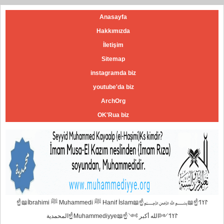
Anasayfa
Hakkımızda
İletişim
Sitemap
instagramda biz
youtube'da biz
ArchOrg
OK'Rua biz
☝📖İbrahimi ﷺ Muhammedi ﷺ Hanif İslam📖☝﷽𐰃𐰠𐰯☝📖
المحمدية☝Muhammediyye📖☝𐰃𐰠𐰯༺الله أكبر ༻