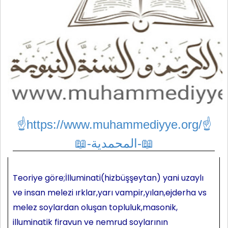
☝https://www.muhammediyye.org/
☝
📖-المحمدية-📖
Teoriye göre;İlluminati(hizbüşşeytan) yani uzaylı
ve insan melezi ırklar,yarı vampir,yılan,ejderha vs
melez soylardan oluşan topluluk,masonik,
illuminatik firavun ve nemrud soylarının