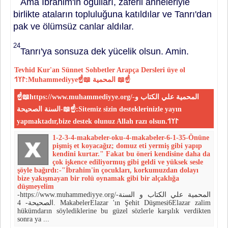
Ama İbrahim'in oğulları, zaferli anneleriyle
birlikte ataların toplulu­ğuna katıldılar ve Tanrı'dan
pak ve ölümsüz canlar aldılar.
24
Tanrı'ya sonsuza dek yücelik olsun. Amin.
Tevhid
Kur'an
Sünnet
Sohbetler
Arapça Dersleri
üye ol
𐰃𐰠𐰯:Muhammediyye☝📖 المحمية 📖☝
☝📖https://www.muhammediyye.org/-المحمية علي الكتاب و
السنة الصحيحة-📖☝:Sitemiz sizin desteklerinizle yayın
yapmaktadır,bize destek olunuz Allah razı olsun.𐰃𐰠𐰯
1-2-3-4-makabeler-oku-4-makabeler-6-1-35-Önüne
pişmiş et koyacağız; domuz eti yermiş gibi yapıp
kendini kurtar." Fakat bu öneri kendisine daha da
çok işkence ediliyormuş gibi geldi ve yüksek sesle
şöyle bağırdı:-"İb­rahim'in çocukları, korkumuzdan do­layı
bize yakışmayan bir rolü oyna­mak gibi bir alçaklığa
düşmeyelim
-https://www.muhammediyye.org/-المحمية علي الكتاب و السنة
الصحيحة- 4. MakabelerElazar 'ın Şehit Düşmesi6Elazar zalim
hükümdarın söyle­diklerine bu güzel sözlerle karşı­lık verdikten
sonra ya ...