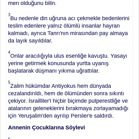
men olduğunu bilin.
3
Bu nedenle din uğruna acı çek­mekle bedenlerini
teslim edenlere yal­nız ölümlü insanlar hayran
kalmadı, ayrıca Tanrı'nın mirasından pay al­maya
da layık sayıldılar.
4
Onlar ara­cılığıyla ulus esenliğe kavuştu. Yasa­yı
yerine getirmek konusunda yurtta uyanış
başlatarak düşmanı yıkıma uğ­rattılar.
5
Zalim hükümdar Antiyokus hem dünyada
cezalandırıldı, hem de ölümünden sonra sıkıntı
çekiyor. İsra­illiler'i hiçbir biçimde putperestliğe ve
atalarının geleneklerini bırakmaya zorlayamadığı
için Yeruşalim'den ayrılıp Persler'e saldırdı.
Annenin Çocuklarına Söylevi