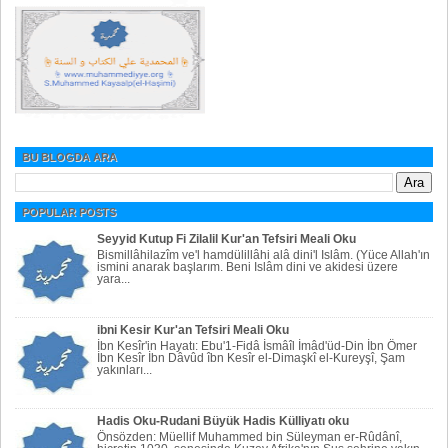
BU BLOGDA ARA
POPULAR POSTS
Seyyid Kutup Fi Zilalil Kur'an Tefsiri Meali Oku
Bismillâhilazîm ve'l hamdülillâhi alâ dini'l Islâm. (Yüce Allah'ın
ismini anarak başlarım. Beni Islâm dini ve akidesi üzere
yara...
ibni Kesir Kur'an Tefsiri Meali Oku
İbn Kesîr'in Hayatı: Ebu'1-Fidâ İsmâîl İmâd'üd-Din İbn Ömer
İbn Kesîr İbn Dâvûd îbn Kesîr el-Dimaşkî el-Kureyşî, Şam
yakınları...
Hadis Oku-Rudani Büyük Hadis Külliyatı oku
Önsözden: Müellif Muhammed bin Süleyman er-Rûdânî,