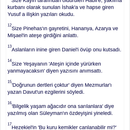
Size Kayin ta­rafından öldürülen Habil'e, yakılma
kurbanı olarak sunulan İshak'a ve hap­se giren
Yusuf a ilişkin yazıları okudu.
12
Size Pinehas'ın gayretini, Hananya, Azarya ve
Mişael'in ateşe girdiği­ni anlattı.
13
Aslanların inine giren Daniel'i övüp onu kutsadı.
14
Size Yeşayanın 'Ateşin içinde yürürken
yanmaya­caksın' diyen yazısını anımsattı.
15
'Doğ­runun dertleri çoktur' diyen Mezmurlar'ı
yazan Davut'un ezgilerini söyle­di.
16
'Bilgelik yaşam ağacıdır ona sarı­lanlara' diye
yazılmış olan Süleyman'ın özdeyişini yineledi.
17
Hezekiel'in 'Bu kuru kemikler canlanabilir mi?'