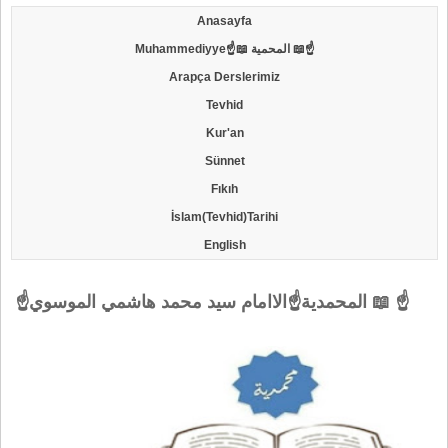
Anasayfa
Muhammediyye☝📖 المحمية 📖☝
Arapça Derslerimiz
Tevhid
Kur'an
Sünnet
Fıkıh
İslam(Tevhid)Tarihi
English
☝المحمدية☝الاامام سيد محمد هاشمي الموسوي 📖 ☝