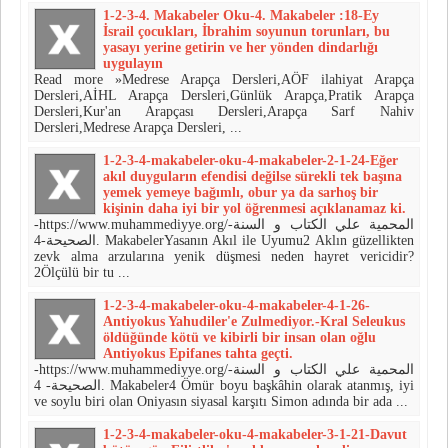
1-2-3-4. Makabeler Oku-4. Makabeler :18-Ey
İsrail çocukları, İbrahim so­yunun torunları, bu
yasayı ye­rine getirin ve her yönden dindarlığı
uygulayın
Read more »Medrese Arapça Dersleri,AÖF ilahiyat Arapça
Dersleri,AİHL Arapça Dersleri,Günlük Arapça,Pratik Arapça
Dersleri,Kur'an Arapçası Dersleri,Arapça Sarf Nahiv
Dersleri,Medrese Arapça Dersleri, ...
1-2-3-4-makabeler-oku-4-makabeler-2-1-24-Eğer
akıl duyguların efendisi değilse sürekli tek başına
yemek yemeye bağımlı, obur ya da sarhoş bir
kişinin daha iyi bir yol öğrenmesi açıklanamaz ki.
-https://www.muhammediyye.org/-المحمية علي الكتاب و السنة
الصحيحة-4. MakabelerYasanın Akıl ile Uyumu2 Aklın güzellikten
zevk alma arzu­larına yenik düşmesi neden hayret vericidir?
2Ölçülü bir tu ...
1-2-3-4-makabeler-oku-4-makabeler-4-1-26-
Antiyokus Yahudiler'e Zulmediyor.-Kral Seleukus
öldüğünde kötü ve kibirli bir insan olan oğlu
Antiyo­kus Epifanes tahta geçti.
-https://www.muhammediyye.org/-المحمية علي الكتاب و السنة
الصحيحة- 4. Makabeler4 Ömür boyu başkâhin olarak atan­mış, iyi
ve soylu biri olan Oniyasın siyasal karşıtı Simon adında bir ada ...
1-2-3-4-makabeler-oku-4-makabeler-3-1-21-Davut