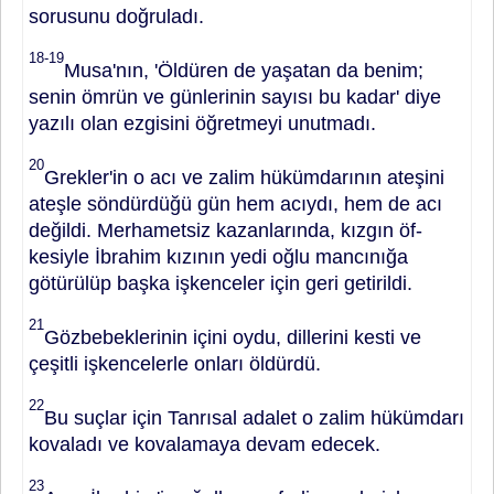
so­rusunu doğruladı.
18-19
Musa'nın, 'Öl­düren de yaşatan da benim;
senin öm­rün ve günlerinin sayısı bu kadar' diye
yazılı olan ezgisini öğretmeyi unutmadı.
20
Grekler'in o acı ve zalim hü­kümdarının ateşini
ateşle söndürdüğü gün hem acıydı, hem de acı
değildi. Merhametsiz kazanlarında, kızgın öf­
kesiyle İbrahim kızının yedi oğlu man­cınığa
götürülüp başka işkenceler için geri getirildi.
21
Gözbebeklerinin içini oydu, dillerini kesti ve
çeşitli işkence­lerle onları öldürdü.
22
Bu suçlar için Tanrısal adalet o zalim hükümdarı
kovaladı ve kovalamaya devam ede­cek.
23