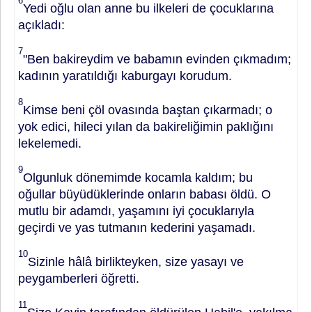
6
Yedi oğlu olan anne bu ilkeleri de çocuklarına
açıkladı:
7
"Ben bakirey­dim ve babamın evinden çıkmadım;
kadının yaratıldığı kaburgayı korudum.
8
Kimse beni çöl ovasında baştan çı­karmadı; o
yok edici, hileci yılan da bakireliğimin paklığını
lekelemedi.
9
Olgunluk dönemimde kocamla kal­dım; bu
oğullar büyüdüklerinde onla­rın babası öldü. O
mutlu bir adamdı, yaşamını iyi çocuklarıyla
geçirdi ve yas tutmanın kederini yaşamadı.
10
Si­zinle hâlâ birlikteyken, size yasayı ve
peygamberleri öğretti.
11