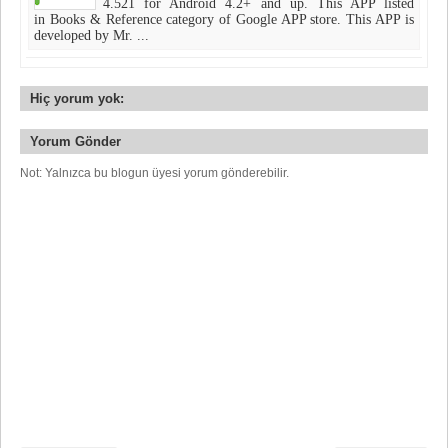
4.521 for Android 4.2+ and up. This APP listed
in Books & Reference category of Google APP store. This APP is
developed by Mr. ...
Hiç yorum yok:
Yorum Gönder
Not: Yalnızca bu blogun üyesi yorum gönderebilir.