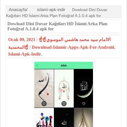
Anasayfa/
islami-apk-indir
Dowload Dini Duvar
Kağıtları HD İslami Arka Plan Fotoğraf A.1.0.4 apk for
Dowload Dini Duvar Kağıtları HD İslami Arka Plan
Fotoğraf A.1.0.4 apk for
Ocak 09, 2021
/
☝الاامام سيد محمد هاشمي الموسوي☝
المحمدية☝
/
Download-Islamic-Apps-Apk-For-Android
,
Islami-Apk-Indir
,