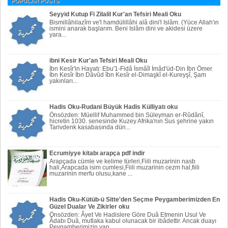
POPULAR POSTS
Seyyid Kutup Fi Zilalil Kur'an Tefsiri Meali Oku
Bismillâhilazîm ve'l hamdülillâhi alâ dini'l Islâm. (Yüce Allah'ın
ismini anarak başlarım. Beni Islâm dini ve akidesi üzere
yara...
ibni Kesir Kur'an Tefsiri Meali Oku
İbn Kesîr'in Hayatı: Ebu'1-Fidâ İsmâîl İmâd'üd-Din İbn Ömer
İbn Kesîr İbn Dâvûd îbn Kesîr el-Dimaşkî el-Kureyşî, Şam
yakınları...
Hadis Oku-Rudani Büyük Hadis Külliyatı oku
Önsözden: Müellif Muhammed bin Süleyman er-Rûdânî,
hicretin 1030. senesinde Kuzey Afrika'nın Sus şehrine yakın
Tarivdenk kasabasında dün...
Ecrumiyye kitabı arapça pdf indir
Arapçada cümle ve kelime türleri,Fiili muzarinin nasb
hali,Arapcada isim cumlesi,Fiili muzarinin cezm hal,fiili
muzarinin merfu olusu,kane ...
Hadis Oku-Kütüb-ü Sitte'den Seçme Peygamberimizden En
Güzel Dualar Ve Zikirler oku
Önsözden: Âyet Ve Hadislere Göre Duâ Etmenin Usul Ve
Âdabı Duâ, mutlaka kabul olunacak bir ibâdettir. Ancak duayı
Peygamberi­mizin yap...