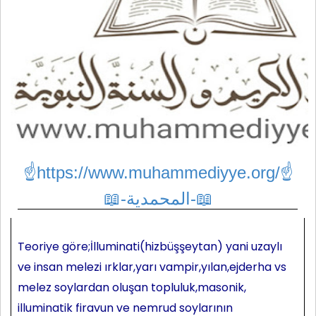
☝https://www.muhammediyye.org/
☝
📖-المحمدية-📖
Teoriye göre;İlluminati(hizbüşşeytan) yani uzaylı
ve insan melezi ırklar,yarı vampir,yılan,ejderha vs
melez soylardan oluşan topluluk,masonik,
illuminatik firavun ve nemrud soylarının