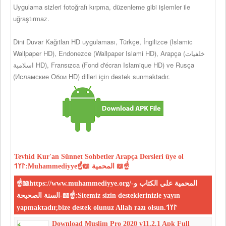
Uygulama sizleri fotoğrafı kırpma, düzenleme gibi işlemler ile
uğraştırmaz.
Dini Duvar Kağıtları HD uygulaması, Türkçe, İngilizce (Islamic
Wallpaper HD), Endonezce (Wallpaper Islami HD), Arapça (خلفيات
اسلامية HD), Fransızca (Fond d'écran Islamique HD) ve Rusça
(Исламские Обои HD) dilleri için destek sunmaktadır.
Tevhid
Kur'an
Sünnet
Sohbetler
Arapça Dersleri
üye ol
𐰃𐰠𐰯:Muhammediyye☝📖 المحمية 📖☝
☝📖https://www.muhammediyye.org/-المحمية علي الكتاب و
السنة الصحيحة-📖☝:Sitemiz sizin desteklerinizle yayın
yapmaktadır,bize destek olunuz Allah razı olsun.𐰃𐰠𐰯
Download Muslim Pro 2020 v11.2.1 Apk Full