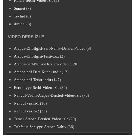
Kuran-Tefsiri-Video-izle
(2)
Sunnet
(7)
Tevhid
(6)
ilmihal
(3)
VIDEO DERS İZLE
Arapca-Dilbilgisi-Sarf-Nahiv-Dersleri-Video
(9)
Arapca-Dilbilgisi-Testi-Coz
(2)
Arapca-Sarf-Nahiv-Dersleri-Video
(120)
Arapca-pdf-Ders-Kitabi-indir
(12)
Arapca-pdf-Tefsir-indir
(147)
Ecrumiyye-Serhi-Video-izle
(39)
Nahvul-Vadıh-Arapca-Dersleri-Video-izle
(76)
Nehvul vazıh-1
(16)
Nehvul vazıh-2
(35)
Temel-Arapca-Dersleri-Video-izle
(20)
Tuhfetus-Seniyye-Arapca-Nahiv
(36)