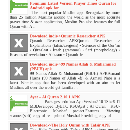
Premium Latest Version Prayer Times Quran for
Android apk for
The most popular Muslim app. Recognized by more
than 25 million Muslims around the world as the most accurate
prayer time & azan application, Muslim Pro also features the full
Quran with A ...
Download indir->Quranic Researcher APK
Quranic Researcher APKQuranic Researcher ->
Explanations (tafsir/exegesis) • Sciences of the Qur’an
• Qiraa’aat • Iraab (grammar) • Sarf (morphology) •
Reasons of revelation • Ahkaam • Quranic le ...
Download indir->99 Names Allah & Muhammad
(PBUH) apk
99 Names Allah & Muhammad (PBUH) APKAsmaul
Husna (99 Names of Allah ﷲ) & Asmaul Nabi is a
latest Islamic app that has been developed with an aim to let
Muslims all over the world get familia ...
Ayat – Al Quran 2.10.1 APK
Packagesa.edu.ksu.AyatVersion2.10.1Size9.11
MBDeveloped ByETC KSUAyat : Al Quran : KSU-
Electronic Mosshaf project.Features :Viewing
scanned(soft) copy of real printed Mosshaf.Providing copy of ...
Download->The Holy Quran with Tafsir APK
The Holy Quran with Tafsir APKA unique quranic