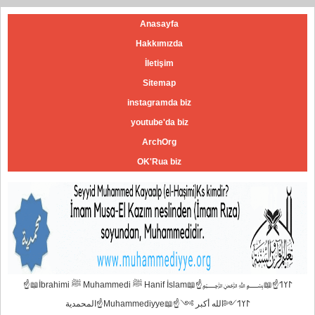
Anasayfa
Hakkımızda
İletişim
Sitemap
instagramda biz
youtube'da biz
ArchOrg
OK'Rua biz
☝📖İbrahimi ﷺ Muhammedi ﷺ Hanif İslam📖☝﷽𐰃𐰠𐰯☝📖
المحمدية☝Muhammediyye📖☝𐰃𐰠𐰯༺الله أكبر ༻