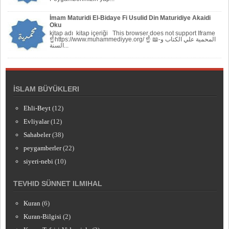
İmam Maturidi El-Bidaye Fi Usulid Din Maturidiye Akaidi
Oku
kitap adı kitap içeriği This browser does not support Iframe
☝https://www.muhammediyye.org/ ☝ 📖-المحمية علي الكتاب و
السنة...
İSLAM BÜYÜKLERI
Ehli-Beyt
(12)
Evliyalar
(12)
Sahabeler
(38)
peygamberler
(22)
siyeri-nebi
(10)
TEVHID SÜNNET ILMIHAL
Kuran
(6)
Kuran-Bilgisi
(2)