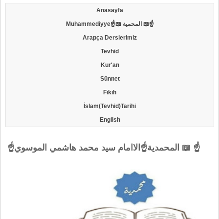
Anasayfa
Muhammediyye☝📖 المحمية 📖☝
Arapça Derslerimiz
Tevhid
Kur'an
Sünnet
Fıkıh
İslam(Tevhid)Tarihi
English
☝المحمدية☝الاامام سيد محمد هاشمي الموسوي 📖 ☝