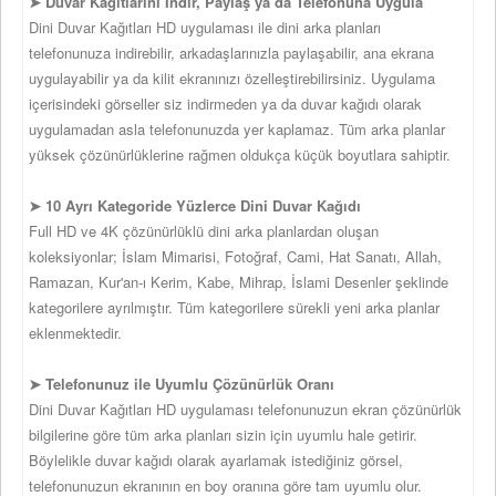
➤ Duvar Kağıtlarını İndir, Paylaş ya da Telefonuna Uygula
Dini Duvar Kağıtları HD uygulaması ile dini arka planları
telefonunuza indirebilir, arkadaşlarınızla paylaşabilir, ana ekrana
uygulayabilir ya da kilit ekranınızı özelleştirebilirsiniz. Uygulama
içerisindeki görseller siz indirmeden ya da duvar kağıdı olarak
uygulamadan asla telefonunuzda yer kaplamaz. Tüm arka planlar
yüksek çözünürlüklerine rağmen oldukça küçük boyutlara sahiptir.
➤ 10 Ayrı Kategoride Yüzlerce Dini Duvar Kağıdı
Full HD ve 4K çözünürlüklü dini arka planlardan oluşan
koleksiyonlar; İslam Mimarisi, Fotoğraf, Cami, Hat Sanatı, Allah,
Ramazan, Kur'an-ı Kerim, Kabe, Mihrap, İslami Desenler şeklinde
kategorilere ayrılmıştır. Tüm kategorilere sürekli yeni arka planlar
eklenmektedir.
➤ Telefonunuz ile Uyumlu Çözünürlük Oranı
Dini Duvar Kağıtları HD uygulaması telefonunuzun ekran çözünürlük
bilgilerine göre tüm arka planları sizin için uyumlu hale getirir.
Böylelikle duvar kağıdı olarak ayarlamak istediğiniz görsel,
telefonunuzun ekranının en boy oranına göre tam uyumlu olur.