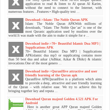
application to read & listen to Al quran Al Karim,
without the need to connect to the Internet, with
numerous features…Features:• High-quality text ...
Download->Islam: The Noble Quran APK
Islam: The Noble Quran APKWith millions of
downloads, “Islam: The Noble Qur’an” is one of the
most Quranic application used by muslims over the
world.It was made with the aim to make it simple for e ...
Download indir->70+ Beautiful Islamic Dua MP3 |
Supplications APK
70+ Beautiful Islamic Dua MP3 | Supplications
APKislamic dua mp3 or supplicating contains more
than 50 best dua and azkar (Adhkar, Azkar & Dhikr) & islamic
invocations.One of the most genero ...
Download indir->QuranHive attractive and user
friendly learning of the Quran apk
QuranHive APKQuranHive is a platform which aims
to provide a deep, attractive and user friendly learning
of the Quran – with relative ease. We try to achieve this by
bringing together key and reputa ...
Download Quran majeed Golden 4.521 APK For
Android
Here is another great APP Quran majeed Golden