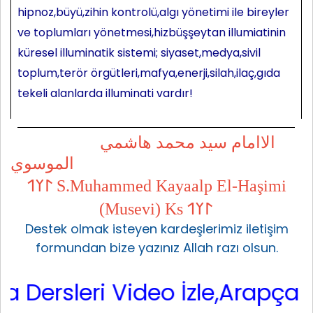
hipnoz,büyü,zihin kontrolü,algı yönetimi ile bireyler
ve toplumları yönetmesi,hizbüşşeytan illumiatinin
küresel illuminatik sistemi; siyaset,medya,sivil
toplum,terör örgütleri,mafya,enerji,silah,ilaç,gıda
tekeli alanlarda illuminati vardır!
الاامام سيد محمد هاشمي
الموسوي
𐰃𐰠𐰯 S.Muhammed Kayaalp El-Haşimi
(Musevi) Ks 𐰃𐰠𐰯
Destek olmak isteyen kardeşlerimiz iletişim
formundan bize yazınız Allah razı olsun.
rsleri Video İzle,Arapça Sarf,