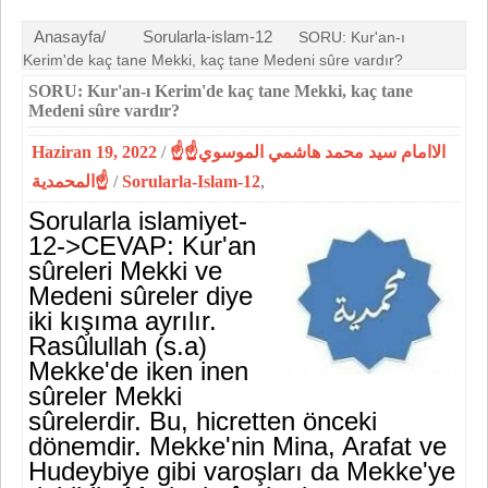
Anasayfa/
Sorularla-islam-12
SORU: Kur'an-ı
Kerim'de kaç tane Mekki, kaç tane Medeni sûre vardır?
SORU: Kur'an-ı Kerim'de kaç tane Mekki, kaç tane
Medeni sûre vardır?
Haziran 19, 2022
/
☝الاامام سيد محمد هاشمي الموسوي☝
المحمدية☝
/
Sorularla-Islam-12
,
Sorularla islamiyet-
12->
CEVAP: Kur'an
sûreleri Mekki ve
Medeni sûreler diye
iki kışıma ayrılır.
Rasûlullah (s.a)
Mekke'de iken inen
sûreler Mekki
sûrelerdir. Bu, hicretten önceki
dönemdir. Mekke'nin Mina, Arafat ve
Hudeybiye gibi varoşları da Mekke'ye