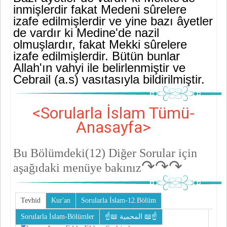
inmişlerdir fakat Medeni sû­relere
izafe edilmişlerdir ve yine bazı âyetler
de vardır ki Medine'de nazil
olmuşlardır, fakat Mekki sûrelere
izafe edilmişlerdir. Bütün bunlar
Allah'ın vahyi ile belirlenmiştir ve
Cebrail (a.s) vasıtasıyla bil­dirilmiştir.
<Sorularla İslam Tümü-
Anasayfa>
Bu Bölümdeki(12)
Diğer Sorular için
↷↷↷
aşağıdaki menüye bakınız
Tevhid
Kur'an
Sorularla İslam-12.Bölüm
Sorularla İslam-Bölümler
☝📖 المحمية 📖☝