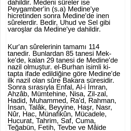
dahildir. Medeni sûreler ise
Peygamber'in (s.a) Medine'ye
hicretinden sonra Medine'de inen
sûrelerdir. Bedir, Uhud ve Sel gibi
varoşlar da Medine'ye dahildir.
Kur'an sûrelerinin tamamı 114
tanedir. Bunlardan 85 tanesi Mek­
ke'de, kalan 29 tanesi de Medine'de
nazil olmuştur. el-Burhan isimli ki­
tapta ifade edildiğine göre Medine'de
ilk nazil olan sûre Bakara süre­sidir.
Sonra sırasıyla Enfal, Al-i İmran,
Ahzâb, Mümtehine, Nisa, Zil-zal,
Hadid, Muhammed, Ra'd, Rahman,
İnsan, Talâk, Beyyine, Haşr, Nasr,
Nûr, Hac, Münafikûn, Mücadele,
Hucurat, Tahrim, Saf, Cuma,
Teğabün, Fetih, Tevbe ve Mâide