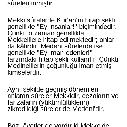
sûreleri inmiştir.
Mekki sûrelerde Kur'an'ın hitap şekli
genellikle "Ey insanlar!" bi­çimindedir.
Çünkü o zaman genellikle
Mekkelilere hitap edilmektedir; onlar
da kâfirdir. Medeni sûrelerde ise
genellikle "Ey iman edenler!"
tarzındaki hitap şekli kullanılır. Çünkü
Medinelilerin çoğunluğu iman etmiş
kimselerdir.
Aynı şekilde geçmiş dönemleri
anlatan sûreler Mekkidir, cezala­rın ve
farizaların (yükümlülüklerin)
zikredildiği sûreler de Medeni'dir.
Bazı âyetler de vardır ki Mekke'de