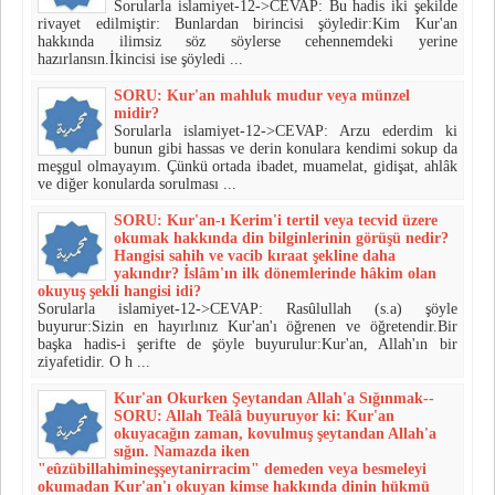
Sorularla islamiyet-12->CEVAP: Bu hadis iki şekilde
rivayet edilmiştir: Bunlardan birinci­si şöyledir:Kim Kur'an
hakkında ilimsiz söz söylerse cehennemdeki yerine
hazırlansın.İkincisi ise şöyledi ...
SORU: Kur'an mahluk mudur veya münzel
midir?
Sorularla islamiyet-12->CEVAP: Arzu ederdim ki
bunun gibi hassas ve derin konulara ken­dimi sokup da
meşgul olmayayım. Çünkü ortada ibadet, muamelat, gi­dişat, ahlâk
ve diğer konularda sorulması ...
SORU: Kur'an-ı Kerim'i tertil veya tecvid üzere
okumak hakkında din bilginlerinin görüşü nedir?
Hangisi sahih ve vacib kıraat şekline daha
yakındır? İslâm'ın ilk dönemlerinde hâkim olan
okuyuş şekli han­gisi idi?
Sorularla islamiyet-12->CEVAP: Rasûlullah (s.a) şöyle
buyurur:Sizin en hayırlınız Kur'an'ı öğrenen ve öğretendir.Bir
başka hadis-i şerifte de şöyle buyurulur:Kur'an, Allah'ın bir
ziyafetidir. O h ...
Kur'an Okurken Şeytandan Allah'a Sığınmak--
SORU: Allah Teâlâ buyuruyor ki: Kur'an
okuyacağın zaman, kovulmuş şeytandan Allah'a
sığın. Na­mazda iken
"eûzübillahimineşşeytanirracim" demeden veya besmele­yi
okumadan Kur'an'ı okuyan kimse hakkında dinin hükmü