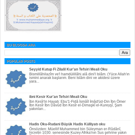
BU BLOGDA ARA
POPULAR POSTS
Seyyid Kutup Fi Zilalil Kur'an Tefsiri Meali Oku
Bismillâhilazîm ve'l hamdülillâhi alâ dini'l Islâm. (Yüce Allah'ın
ismini anarak başlarım. Beni Islâm dini ve akidesi üzere
yara...
ibni Kesir Kur'an Tefsiri Meali Oku
İbn Kesîr'in Hayatı: Ebu'1-Fidâ İsmâîl İmâd'üd-Din İbn Ömer
İbn Kesîr İbn Dâvûd îbn Kesîr el-Dimaşkî el-Kureyşî, Şam
yakınları...
Hadis Oku-Rudani Büyük Hadis Külliyatı oku
Önsözden: Müellif Muhammed bin Süleyman er-Rûdânî,
hicretin 1030. senesinde Kuzey Afrika'nın Sus şehrine yakın