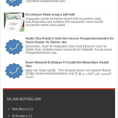
Tarivdenk kasabasında dün...
Ecrumiyye kitabı arapça pdf indir
Arapçada cümle ve kelime türleri,Fiili muzarinin nasb
hali,Arapcada isim cumlesi,Fiili muzarinin cezm hal,fiili
muzarinin merfu olusu,kane ...
Hadis Oku-Kütüb-ü Sitte'den Seçme Peygamberimizden En
Güzel Dualar Ve Zikirler oku
Önsözden: Âyet Ve Hadislere Göre Duâ Etmenin Usul Ve
Âdabı Duâ, mutlaka kabul olunacak bir ibâdettir. Ancak duayı
Peygamberi­mizin yap...
İmam Maturidi El-Bidaye Fi Usulid Din Maturidiye Akaidi
Oku
kitap adı kitap içeriği This browser does not support Iframe
☝https://www.muhammediyye.org/ ☝ 📖-المحمية علي الكتاب و
السنة...
İSLAM BÜYÜKLERI
Ehli-Beyt
(12)
Evliyalar
(12)