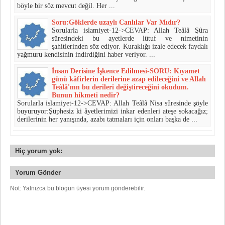
böyle bir söz mevcut değil. Her ...
Soru:Göklerde uzaylı Canlılar Var Mıdır?
Sorularla islamiyet-12->CEVAP: Allah Teâlâ Şûra
süresindeki bu ayetlerde lütuf ve nimeti­nin
şahitlerinden söz ediyor. Kuraklığı izale edecek faydalı
yağmuru kendisinin indirdiğini haber veriyor. ...
İnsan Derisine İşkence Edilmesi-SORU: Kıyamet
günü kâfirlerin derilerine azap edileceğini ve Al­lah
Teâlâ'mn bu derileri değiştireceğini okudum.
Bunun hikmeti nedir?
Sorularla islamiyet-12->CEVAP: Allah Teâlâ Nisa sûresinde şöyle
buyuruyor:Şüphesiz ki âyetlerimizi inkar edenleri ateşe sokacağız;
derileri­nin her yanışında, azabı tatmaları için onları başka de ...
Hiç yorum yok:
Yorum Gönder
Not: Yalnızca bu blogun üyesi yorum gönderebilir.