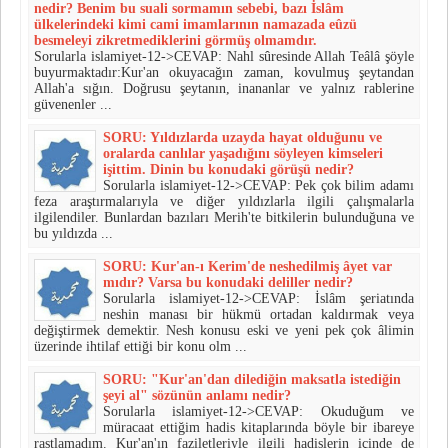
nedir? Be­nim bu suali sormamın sebebi, bazı İslâm
ülkelerindeki kimi cami imamlarının namazada eûzü
besmeleyi zikretmediklerini görmüş ol­mamdır.
Sorularla islamiyet-12->CEVAP: Nahl sûresinde Allah Teâlâ şöyle
buyurmaktadır:Kur'an okuyacağın zaman, kovulmuş şeytandan
Allah'a sığın. Doğrusu şeytanın, inananlar ve yalnız rablerine
güvenenler ...
SORU: Yıldızlarda uzayda hayat olduğunu ve
oralarda canlılar yaşadığını söyleyen kimseleri
işittim. Dinin bu konudaki görüşü nedir?
Sorularla islamiyet-12->CEVAP: Pek çok bilim adamı
feza araştırmalarıyla ve diğer yıldız­larla ilgili çalışmalarla
ilgilendiler. Bunlardan bazıları Merih'te bitkile­rin bulunduğuna ve
bu yıldızda ...
SORU: Kur'an-ı Kerim'de neshedilmiş âyet var
mıdır? Varsa bu konudaki deliller nedir?
Sorularla islamiyet-12->CEVAP: İslâm şeriatında
neshin manası bir hükmü ortadan kaldır­mak veya
değiştirmek demektir. Nesh konusu eski ve yeni pek çok âli­min
üzerinde ihtilaf ettiği bir konu olm ...
SORU: "Kur'an'dan dilediğin maksatla istediğin
şeyi al" sözünün anlamı nedir?
Sorularla islamiyet-12->CEVAP: Okuduğum ve
müracaat ettiğim hadis kitaplarında böyle bir ibareye
rastlamadım. Kur'an'ın faziletleriyle ilgili hadislerin içinde de