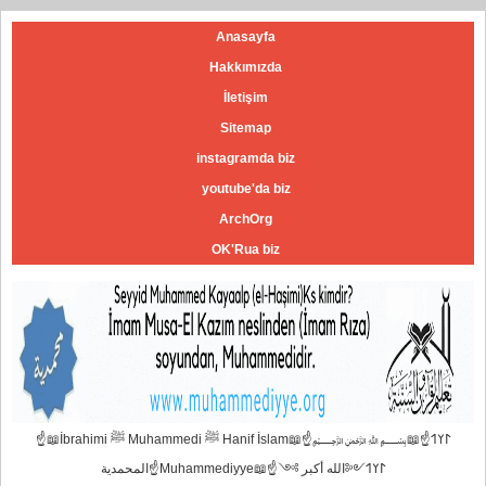
Anasayfa
Hakkımızda
İletişim
Sitemap
instagramda biz
youtube'da biz
ArchOrg
OK'Rua biz
☝📖İbrahimi ﷺ Muhammedi ﷺ Hanif İslam📖☝﷽𐰃𐰠𐰯☝📖
المحمدية☝Muhammediyye📖☝𐰃𐰠𐰯༺الله أكبر ༻