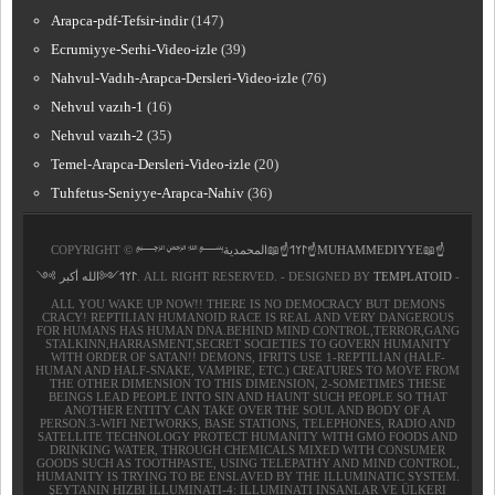
Arapca-pdf-Tefsir-indir
(147)
Ecrumiyye-Serhi-Video-izle
(39)
Nahvul-Vadıh-Arapca-Dersleri-Video-izle
(76)
Nehvul vazıh-1
(16)
Nehvul vazıh-2
(35)
Temel-Arapca-Dersleri-Video-izle
(20)
Tuhfetus-Seniyye-Arapca-Nahiv
(36)
COPYRIGHT ©
﷽𐰃𐰠𐰯☝📖المحمدية☝MUHAMMEDIYYE📖☝
𐰃𐰠𐰯༺الله أكبر ༻
. ALL RIGHT RESERVED. - DESIGNED BY
TEMPLATOID
-
ALL YOU WAKE UP NOW!! THERE IS NO DEMOCRACY BUT DEMONS
CRACY! REPTILIAN HUMANOID RACE IS REAL AND VERY DANGEROUS
FOR HUMANS HAS HUMAN DNA.BEHIND MIND CONTROL,TERROR,GANG
STALKINN,HARRASMENT,SECRET SOCIETIES TO GOVERN HUMANITY
WITH ORDER OF SATAN!! DEMONS, IFRITS USE 1-REPTILIAN (HALF-
HUMAN AND HALF-SNAKE, VAMPIRE, ETC.) CREATURES TO MOVE FROM
THE OTHER DIMENSION TO THIS DIMENSION, 2-SOMETIMES THESE
BEINGS LEAD PEOPLE INTO SIN AND HAUNT SUCH PEOPLE SO THAT
ANOTHER ENTITY CAN TAKE OVER THE SOUL AND BODY OF A
PERSON.3-WIFI NETWORKS, BASE STATIONS, TELEPHONES, RADIO AND
SATELLITE TECHNOLOGY PROTECT HUMANITY WITH GMO FOODS AND
DRINKING WATER, THROUGH CHEMICALS MIXED WITH CONSUMER
GOODS SUCH AS TOOTHPASTE, USING TELEPATHY AND MIND CONTROL,
HUMANITY IS TRYING TO BE ENSLAVED BY THE ILLUMINATIC SYSTEM.
ŞEYTANIN HIZBI İLLUMINATI-4: İLLUMINATI INSANLAR VE ÜLKERI