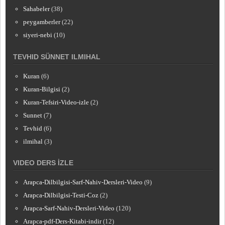
Sahabeler
(38)
peygamberler
(22)
siyeri-nebi
(10)
TEVHID SÜNNET ILMIHAL
Kuran
(6)
Kuran-Bilgisi
(2)
Kuran-Tefsiri-Video-izle
(2)
Sunnet
(7)
Tevhid
(6)
ilmihal
(3)
VIDEO DERS İZLE
Arapca-Dilbilgisi-Sarf-Nahiv-Dersleri-Video
(9)
Arapca-Dilbilgisi-Testi-Coz
(2)
Arapca-Sarf-Nahiv-Dersleri-Video
(120)
Arapca-pdf-Ders-Kitabi-indir
(12)