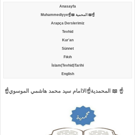
Anasayfa
Muhammediyye☝📖 المحمية 📖☝
Arapça Derslerimiz
Tevhid
Kur'an
Sünnet
Fıkıh
İslam(Tevhid)Tarihi
English
☝المحمدية☝الاامام سيد محمد هاشمي الموسوي 📖 ☝