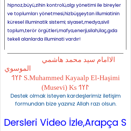
hipnoz,büyü,zihin kontrolü,algı yönetimi ile bireyler
ve toplumları yönetmesi,hizbüşşeytan illumiatinin
küresel illuminatik sistemi; siyaset,medya,sivil
toplum,terör örgütleri,mafya,enerji,silah,ilaç,gıda
tekeli alanlarda illuminati vardır!
الاامام سيد محمد هاشمي
الموسوي
𐰃𐰠𐰯 S.Muhammed Kayaalp El-Haşimi
(Musevi) Ks 𐰃𐰠𐰯
Destek olmak isteyen kardeşlerimiz iletişim
formundan bize yazınız Allah razı olsun.
leri Video İzle,Arapça Sarf,Ar