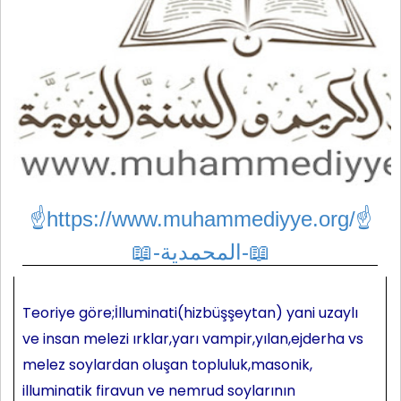
☝https://www.muhammediyye.org/
☝
📖-المحمدية-📖
Teoriye göre;İlluminati(hizbüşşeytan) yani uzaylı
ve insan melezi ırklar,yarı vampir,yılan,ejderha vs
melez soylardan oluşan topluluk,masonik,
illuminatik firavun ve nemrud soylarının