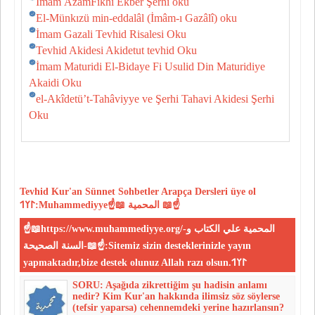
İmam ÂzamFıkhı Ekber Şerhi oku
El-Münkızü min-eddalâl (İmâm-ı Gazâlî) oku
İmam Gazali Tevhid Risalesi Oku
Tevhid Akidesi Akidetut tevhid Oku
İmam Maturidi El-Bidaye Fi Usulid Din Maturidiye
Akaidi Oku
el-Akîdetü’t-Tahâviyye ve Şerhi Tahavi Akidesi Şerhi
Oku
Tevhid
Kur'an
Sünnet
Sohbetler
Arapça Dersleri
üye ol
𐰃𐰠𐰯:Muhammediyye☝📖 المحمية 📖☝
☝📖https://www.muhammediyye.org/-المحمية علي الكتاب و
السنة الصحيحة-📖☝:Sitemiz sizin desteklerinizle yayın
yapmaktadır,bize destek olunuz Allah razı olsun.𐰃𐰠𐰯
SORU: Aşağıda zikrettiğim şu hadisin anlamı
nedir? Kim Kur'an hakkında ilimsiz söz söylerse
(tefsir yaparsa) cehen­nemdeki yerine hazırlansın?