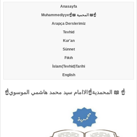
Anasayfa
Muhammediyye☝📖 المحمية 📖☝
Arapça Derslerimiz
Tevhid
Kur'an
Sünnet
Fıkıh
İslam(Tevhid)Tarihi
English
☝المحمدية☝الاامام سيد محمد هاشمي الموسوي 📖 ☝