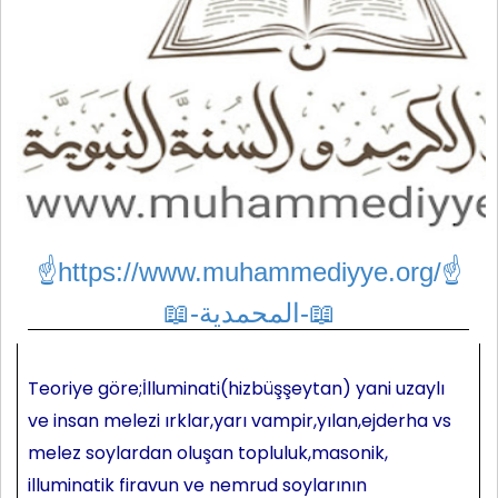
☝https://www.muhammediyye.org/
☝
📖-المحمدية-📖
Teoriye göre;İlluminati(hizbüşşeytan) yani uzaylı
ve insan melezi ırklar,yarı vampir,yılan,ejderha vs
melez soylardan oluşan topluluk,masonik,
illuminatik firavun ve nemrud soylarının