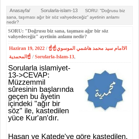
Anasayfa/
Sorularla-islam-13
SORU: "Doğrusu biz
sana, taşıması ağır bir söz vahyedeceğiz" ayetinin anlamı
nedir?
SORU: "Doğrusu biz sana, taşıması ağır bir söz
vahyedeceğiz" ayetinin anlamı nedir?
Haziran 19, 2022
/
☝الاامام سيد محمد هاشمي الموسوي☝
المحمدية☝
/
Sorularla-Islam-13
,
Sorularla islamiyet-
13->
CEVAP:
Müzzemmil
sûresinin başlarında
geçen bu âyetin
içindeki "ağır bir
söz" ile, kastedilen
yüce Kur'an'dır.
Hasan ve Katede'ye göre kastedilen,