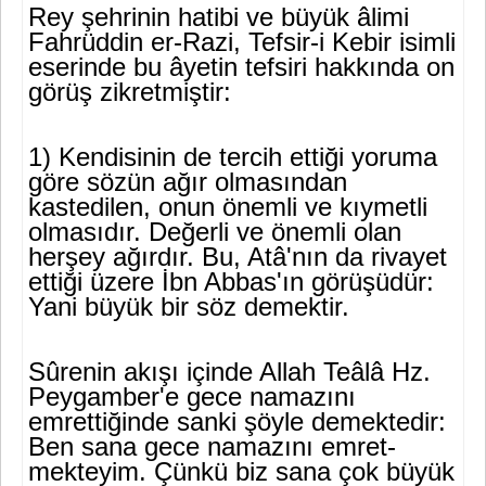
Rey şehrinin hatibi ve büyük âlimi
Fahrüddin er-Razi, Tefsir-i Ke­bir isimli
eserinde bu âyetin tefsiri hakkında on
görüş zikretmiştir:
1) Kendisinin de tercih ettiği yoruma
göre sözün ağır olmasından
kastedilen, onun önemli ve kıymetli
olmasıdır. Değerli ve önemli olan
herşey ağırdır. Bu, Atâ'nın da rivayet
ettiği üzere İbn Abbas'ın görüşü­dür:
Yani büyük bir söz demektir.
Sûrenin akışı içinde Allah Teâlâ Hz.
Peygamber'e gece namazını
emrettiğinde sanki şöyle demektedir:
Ben sana gece namazını emret­
mekteyim. Çünkü biz sana çok büyük