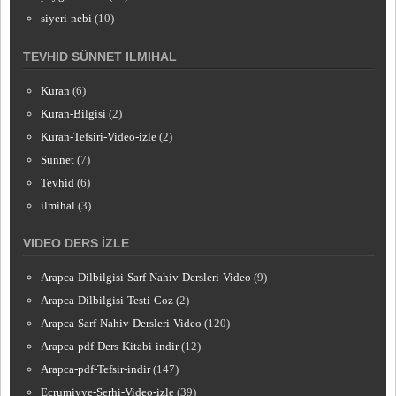
siyeri-nebi
(10)
TEVHID SÜNNET ILMIHAL
Kuran
(6)
Kuran-Bilgisi
(2)
Kuran-Tefsiri-Video-izle
(2)
Sunnet
(7)
Tevhid
(6)
ilmihal
(3)
VIDEO DERS İZLE
Arapca-Dilbilgisi-Sarf-Nahiv-Dersleri-Video
(9)
Arapca-Dilbilgisi-Testi-Coz
(2)
Arapca-Sarf-Nahiv-Dersleri-Video
(120)
Arapca-pdf-Ders-Kitabi-indir
(12)
Arapca-pdf-Tefsir-indir
(147)
Ecrumiyye-Serhi-Video-izle
(39)