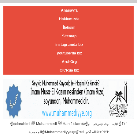
Anasayfa
Hakkımızda
İletişim
Sitemap
instagramda biz
youtube'da biz
ArchOrg
OK'Rua biz
☝📖İbrahimi ﷺ Muhammedi ﷺ Hanif İslam📖☝﷽𐰃𐰠𐰯☝📖
المحمدية☝Muhammediyye📖☝𐰃𐰠𐰯༺الله أكبر ༻