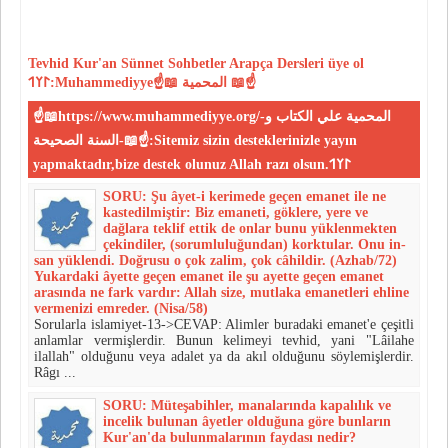
Tevhid
Kur'an
Sünnet
Sohbetler
Arapça Dersleri
üye ol
𐰃𐰠𐰯:Muhammediyye☝📖 المحمية 📖☝
☝📖https://www.muhammediyye.org/-المحمية علي الكتاب و
السنة الصحيحة-📖☝:Sitemiz sizin desteklerinizle yayın
yapmaktadır,bize destek olunuz Allah razı olsun.𐰃𐰠𐰯
SORU: Şu âyet-i kerimede geçen emanet ile ne
kastedilmiştir: Biz emaneti, göklere, yere ve
dağlara teklif ettik de onlar bunu yüklenmekten
çekindiler, (sorumluluğundan) korktular. Onu in­
san yüklendi. Doğrusu o çok zalim, çok câhildir. (Azhab/72)
Yukardaki âyette geçen emanet ile şu ayette geçen emanet
arasın­da ne fark vardır: Allah size, mutlaka emanetleri ehline
vermenizi emreder. (Ni­sa/58)
Sorularla islamiyet-13->CEVAP: Alimler buradaki emanet'e çeşitli
anlamlar vermişlerdir. Bunun kelimeyi tevhid, yani "Lâilahe
ilallah" olduğunu veya adalet ya da akıl olduğunu söylemişlerdir.
Râgı ...
SORU: Müteşabihler, manalarında kapalılık ve
incelik bulunan âyet­ler olduğuna göre bunların
Kur'an'da bulunmalarının faydası nedir?