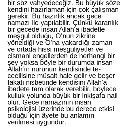
bir söz vahyedeceğiz. Bu büyük söze
kendini hazırlaman için çok çalışman
gerekir. Bu hazırlık ancak gece
namazı ile yapılabilir. Çünkü karanlık
bir gecede insan Allah'a ibadetle
meşgul olduğu, O'nun zikrine
yöneldiği ve O'na yakardığı za­man
ve ortada hissi meşguliyetler ve
cismani engellerden de herhangi bir
şey yoksa böyle bir durumda insan
Allah'ın nurunun kendisinde te-
ceellisine müsait hale gelir ve beşer
takati nisbetinde kendisini Allah'a
ibadete tam olarak verebilir, böylece
kulluk yolunda büyük bir inkişa­fa nail
olur. Gece namazının insan
psikolojisi üzerinde bu derece etki­si
olduğu için âyete bu anlamın
verilmesi uygundur.