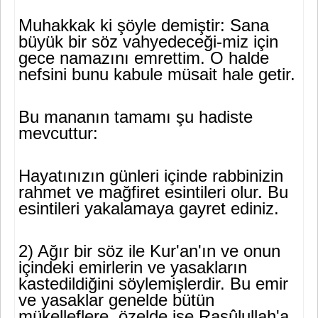
Muhakkak ki şöyle demiştir: Sana
büyük bir söz vahyedeceği-miz için
gece namazını emrettim. O halde
nefsini bunu kabule müsa­it hale getir.
Bu mananın tamamı şu hadiste
mevcuttur:
Hayatınızın günleri içinde rabbinizin
rahmet ve mağfiret esintile­ri olur. Bu
esintileri yakalamaya gayret ediniz.
2) Ağır bir söz ile Kur'an'ın ve onun
içindeki emirlerin ve yasakların
kastedildiğini söylemişlerdir. Bu emir
ve yasaklar genelde bütün
mükelleflere, özelde ise Rasûlullah'a