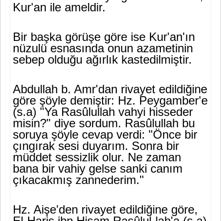
Kur'an ile ameldir.
Bir başka görüşe göre ise Kur'an'ın
nüzulü esnasında onun aza­metinin
sebep olduğu ağırlık kastedilmiştir.
Abdullah b. Amr'dan rivayet edildiğine
göre şöyle demiştir: Hz. Peygamber'e
(s.a) "Ya Rasûlullah vahyi hisseder
misin?" diye sordum. Rasûlullah bu
soruya şöyle cevap verdi: "Önce bir
çıngırak sesi duya­rım. Sonra bir
müddet sessizlik olur. Ne zaman
bana bir vahiy gelse sanki canım
çıkacakmış zannederim."
Hz. Aişe'den rivayet edildiğine göre,
El-Haris ibn Hişam Rasûlul-lah'a (s.a)