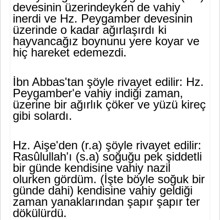
devesinin üzerindeyken de vahiy
inerdi ve Hz. Peygamber devesinin
üzerinde o kadar ağırlaşırdı ki
hayvancağız boynunu yere koyar ve
hiç hareket edemezdi.
İbn Abbas'tan şöyle rivayet edilir: Hz.
Peygamber'e vahiy indiği zaman,
üzerine bir ağırlık çöker ve yüzü kireç
gibi solardı.
Hz. Aişe'den (r.a) şöyle rivayet edilir:
Rasûlullah'ı (s.a) soğuğu pek şiddetli
bir günde kendisine vahiy nazil
olurken gördüm. (İşte böy­le soğuk bir
günde dahi) kendisine vahiy geldiği
zaman yanaklarından şapır şapır ter
dökülürdü.