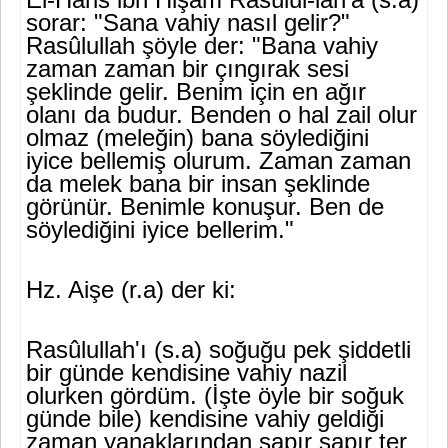
sorar: "Sana vahiy nasıl gelir?"
Rasûlullah şöyle der: "Bana vahiy
zaman zaman bir çıngırak sesi
şeklinde gelir. Benim için en ağır
olanı da budur. Benden o hal zail olur
olmaz (meleğin) bana söylediği­ni
iyice bellemiş olurum. Zaman zaman
da melek bana bir insan şek­linde
görünür. Benimle konuşur. Ben de
söylediğini iyice bellerim."
Hz. Aişe (r.a) der ki:
Rasûlullah'ı (s.a) soğuğu pek şiddetli
bir günde kendisine vahiy nazil
olurken gördüm. (İşte öyle bir soğuk
günde bile) kendisine vahiy geldiği
zaman yanaklarından şapır şapır ter