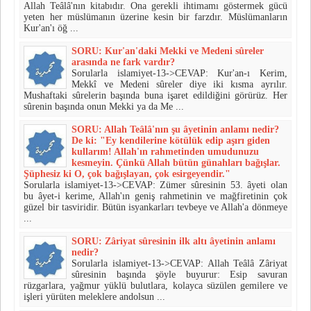
Allah Teâlâ'nın kitabıdır. Ona gerekli ihtimamı göstermek gücü
yeten her müslümanın üzerine kesin bir farzdır. Müslümanların
Kur'an'ı öğ ...
SORU: Kur'an'daki Mekki ve Medeni sûreler
arasında ne fark vardır?
Sorularla islamiyet-13->CEVAP: Kur'an-ı Kerim,
Mekkî ve Medeni sûreler diye iki kısma ayrılır.
Mushaftaki sûrelerin başında buna işaret edildiğini görürüz. Her
sûrenin başında onun Mekki ya da Me ...
SORU: Allah Teâlâ'nın şu âyetinin anlamı nedir?
De ki: "Ey kendilerine kötülük edip aşırı giden
kullarım! Allah'ın rahmetinden umudunuzu
kesmeyin. Çünkü Allah bütün günahları bağışlar.
Şüphesiz ki O, çok bağışlayan, çok esirgeyendir."
Sorularla islamiyet-13->CEVAP: Zümer sûresinin 53. âyeti olan
bu âyet-i kerime, Allah'ın geniş rahmetinin ve mağfiretinin çok
güzel bir tasviridir. Bütün isyan­karları tevbeye ve Allah'a dönmeye
...
SORU: Zâriyat sûresinin ilk altı âyetinin anlamı
nedir?
Sorularla islamiyet-13->CEVAP: Allah Teâlâ Zâriyat
sûresinin başında şöyle buyurur: Esip savuran
rüzgarlara, yağmur yüklü bulutlara, kolayca süzülen gemilere ve
işleri yürüten meleklere andolsun ...