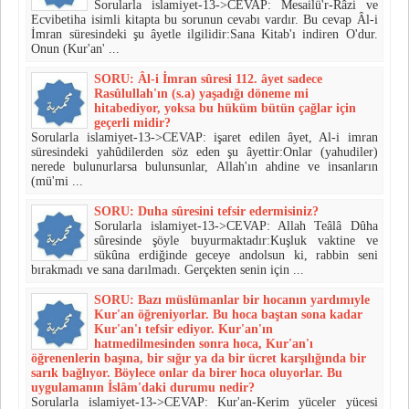
Sorularla islamiyet-13->CEVAP: Mesailü'r-Râzi ve
Ecvibetiha isimli kitapta bu sorunun ce­vabı vardır. Bu cevap Âl-i
İmran süresindeki şu âyetle ilgilidir:Sana Kitab'ı indiren O'dur.
Onun (Kur'an' ...
SORU: Âl-i İmran sûresi 112. âyet sadece
Rasûlullah'ın (s.a) yaşa­dığı döneme mi
hitabediyor, yoksa bu hüküm bütün çağlar için
geçer­li midir?
Sorularla islamiyet-13->CEVAP: işaret edilen âyet, Al-i imran
süresindeki yahûdilerden söz eden şu âyettir:Onlar (yahudiler)
nerede bulunurlarsa bulunsunlar, Allah'ın ahdi­ne ve insanların
(mü'mi ...
SORU: Duha sûresini tefsir edermisiniz?
Sorularla islamiyet-13->CEVAP: Allah Teâlâ Dûha
sûresinde şöyle buyurmaktadır:Kuşluk vaktine ve
sükûna erdiğinde geceye andolsun ki, rabbin seni
bırakmadı ve sana darılmadı. Gerçekten senin için ...
SORU: Bazı müslümanlar bir hocanın yardımıyle
Kur'an öğreni­yorlar. Bu hoca baştan sona kadar
Kur'an'ı tefsir ediyor. Kur'an'ın
hatmedilmesinden sonra hoca, Kur'an'ı
öğrenenlerin başına, bir sığır ya da bir ücret karşılığında bir
sarık bağlıyor. Böylece onlar da birer hoca oluyorlar. Bu
uygulamanın İslâm'daki durumu nedir?
Sorularla islamiyet-13->CEVAP: Kur'an-Kerim yüceler yücesi