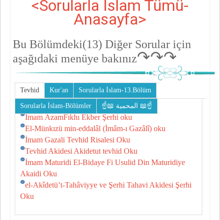
<Sorularla İslam Tümü-
Anasayfa>
Bu Bölümdeki(13)
Diğer Sorular için
↷↷↷
aşağıdaki menüye bakınız
Tevhid
Kur'an
Sorularla İslam-13.Bölüm
Sorularla İslam-Bölümler
☝📖 المحمية 📖☝
İmam ÂzamFıkhı Ekber Şerhi oku
El-Münkızü min-eddalâl (İmâm-ı Gazâlî) oku
İmam Gazali Tevhid Risalesi Oku
Tevhid Akidesi Akidetut tevhid Oku
İmam Maturidi El-Bidaye Fi Usulid Din Maturidiye
Akaidi Oku
el-Akîdetü’t-Tahâviyye ve Şerhi Tahavi Akidesi Şerhi
Oku