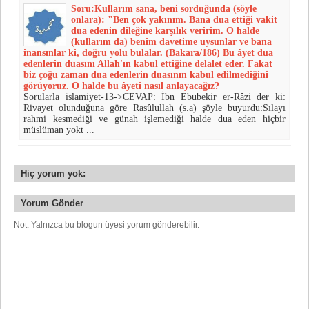
Soru:Kullarım sana, beni sorduğunda (söyle
onlara): "Ben çok yakı­nım. Bana dua ettiği vakit
dua edenin dileğine karşılık veririm. O halde
(kullarım da) benim davetime uysunlar ve bana
inansınlar ki, doğru yolu bulalar. (Bakara/186) Bu âyet dua
edenlerin duasını Allah'ın kabul ettiğine delalet eder. Fakat
biz çoğu zaman dua edenlerin duasının kabul edilmediğini
görü­yoruz. O halde bu âyeti nasıl anlayacağız?
Sorularla islamiyet-13->CEVAP: İbn Ebubekir er-Râzi der ki:
Rivayet olunduğuna göre Ra­sûlullah (s.a) şöyle buyurdu:Sılayı
rahmi kesmediği ve günah işlemediği halde dua eden hiç­bir
müslüman yokt ...
Hiç yorum yok:
Yorum Gönder
Not: Yalnızca bu blogun üyesi yorum gönderebilir.