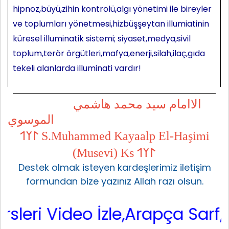
hipnoz,büyü,zihin kontrolü,algı yönetimi ile bireyler
ve toplumları yönetmesi,hizbüşşeytan illumiatinin
küresel illuminatik sistemi; siyaset,medya,sivil
toplum,terör örgütleri,mafya,enerji,silah,ilaç,gıda
tekeli alanlarda illuminati vardır!
الاامام سيد محمد هاشمي
الموسوي
𐰃𐰠𐰯 S.Muhammed Kayaalp El-Haşimi
(Musevi) Ks 𐰃𐰠𐰯
Destek olmak isteyen kardeşlerimiz iletişim
formundan bize yazınız Allah razı olsun.
Video İzle,Arapça Sarf,Arapça 