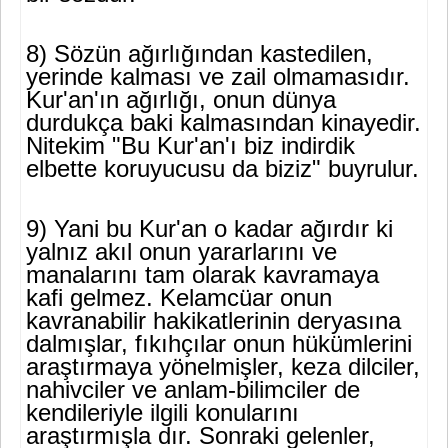
8) Sözün ağırlığından kastedilen,
yerinde kalması ve zail olmama­sıdır.
Kur'an'ın ağırlığı, onun dünya
durdukça baki kalmasından kina­yedir.
Nitekim "Bu Kur'an'ı biz indirdik
elbette koruyucusu da biziz" buyrulur.
9) Yani bu Kur'an o kadar ağırdır ki
yalnız akıl onun yararlarını ve
manalarını tam olarak kavramaya
kafi gelmez. Kelamcüar onun
kavranabilir hakikatlerinin deryasına
dalmışlar, fıkıhçılar onun hü­kümlerini
araştırmaya yönelmişler, keza dilciler,
nahivciler ve anlam-bilimciler de
kendileriyle ilgili konularını
araştırmışla dır. Sonraki ge­lenler,