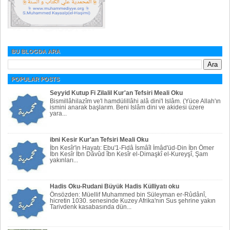
BU BLOGDA ARA
POPULAR POSTS
Seyyid Kutup Fi Zilalil Kur'an Tefsiri Meali Oku
Bismillâhilazîm ve'l hamdülillâhi alâ dini'l Islâm. (Yüce Allah'ın
ismini anarak başlarım. Beni Islâm dini ve akidesi üzere
yara...
ibni Kesir Kur'an Tefsiri Meali Oku
İbn Kesîr'in Hayatı: Ebu'1-Fidâ İsmâîl İmâd'üd-Din İbn Ömer
İbn Kesîr İbn Dâvûd îbn Kesîr el-Dimaşkî el-Kureyşî, Şam
yakınları...
Hadis Oku-Rudani Büyük Hadis Külliyatı oku
Önsözden: Müellif Muhammed bin Süleyman er-Rûdânî,
hicretin 1030. senesinde Kuzey Afrika'nın Sus şehrine yakın
Tarivdenk kasabasında dün...