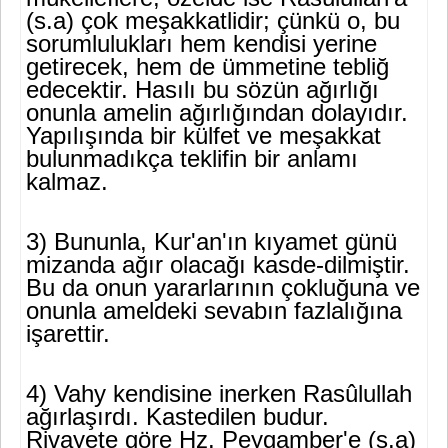
(s.a) çok meşakkatlidir; çünkü o, bu
sorumlulukları hem kendisi yerine
getirecek, hem de ümmetine teb­liğ
edecektir. Hasılı bu sözün ağırlığı
onunla amelin ağırlığından dola­yıdır.
Yapılışında bir külfet ve meşakkat
bulunmadıkça teklifin bir an­lamı
kalmaz.
3) Bununla, Kur'an'ın kıyamet günü
mizanda ağır olacağı kasde-dilmiştir.
Bu da onun yararlarının çokluğuna ve
onunla ameldeki seva­bın fazlalığına
işarettir.
4) Vahy kendisine inerken Rasûlullah
ağırlaşırdı. Kastedilen bu­dur.
Rivayete göre Hz. Peygamber'e (s.a)