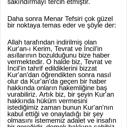
sakındırmayı tercih etmiştir.
Daha sonra Menar Tefsiri çok güzel
bir noktaya temas eder ve şöyle der:
Allah tarafından indirilmiş olan
Kur'an-ı Kerim, Tevrat ve İncil'in
asıllarının bozulduğunu bize haber
vermektedir. O halde biz, Tev­rat ve
İncil'in tahrif edildiklerini bizzat
Kur'an'dan öğrendikten sonra nasıl
olur da Kur'an'da geçen bir haber
hakkında onların ha­kemliğine baş
vurabiliriz. Artık biz, bir şeyin Kur'an
hakkında hü­küm vermesini
istediğimiz zaman bunun Kur'an'nın
kabul ettiği ve onayladığı bir şey
olmasını istememiz adalet ve insafın
bir ge­reğidir, demek hakkına sahibiz.