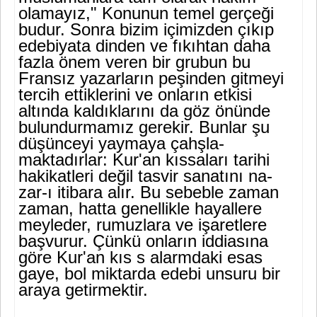
olamayız," Konunun temel gerçeği
budur. Sonra bizim içimizden çıkıp
edebiyata dinden ve fıkıh­tan daha
fazla önem veren bir grubun bu
Fransız yazarların peşinden gitmeyi
tercih ettiklerini ve onların etkisi
altında kaldıklarını da göz önünde
bulundurmamız gerekir. Bunlar şu
düşünceyi yaymaya çahşla-
maktadırlar: Kur'an kıssaları tarihi
hakikatleri değil tasvir sanatını na-
zar-ı itibara alır. Bu sebeble zaman
zaman, hatta genellikle hayallere
meyleder, rumuzlara ve işaretlere
başvurur. Çünkü onların iddiasına
göre Kur'an kıs s alarmdaki esas
gaye, bol miktarda edebi unsuru bir
araya getirmektir.