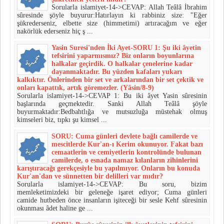
Sorularla islamiyet-14->CEVAP: Allah Teâlâ İbrahim
sûresinde şöyle buyurur:Hatırlayın ki rabbiniz size: "Eğer
şükrederseniz, elbette size (him­metimi) artıracağım ve eğer
nakörlük ederseniz hiç ş ...
Yasin Suresi'nden İki Ayet-SORU 1: Şu iki âyetin
tefsirini yaparmısmız? Biz onların boyunlarına
halkalar geçirdik. O halkalar çenelerine kadar
dayanmaktadır. Bu yüzden kafaları yukarı
kalkıktır. Önle­rinden bir set ve arkalarından bir set çektik ve
onları kapattık, ar­tık göremezler. (Yâsin/8-9)
Sorularla islamiyet-14->CEVAP 1: Bu iki âyet Yasin sûresinin
başlarında geçmektedir. San­ki Allah Teâlâ şöyle
buyurmaktadır:Bedbahtlığa ve mutsuzluğa müstehak olmuş
kimseleri biz, tıpkı şu kimsel ...
SORU: Cuma günleri devlete bağlı camilerde ve
mescitlerde Kur'an-ı Kerim okunuyor. Fakat bazı
cemaatlerin ve cemiyetlerin kontrolünde bulunan
camilerde, o esnada namaz kılanların zihinlerini
karıştıracağı gerekçesiyle bu yapılmıyor. Onların bu konuda
Kur'an'dan ve sünnetten bir delilleri var mıdır?
Sorularla islamiyet-14->CEVAP: Bu soru, bizim
memleketimizdeki bir geleneğe işaret edi­yor; Cuma günleri
camide hutbeden önce insanların işiteceği bir sesle Kehf sûresinin
okunması âdet haline ge ...