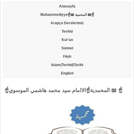
Anasayfa
Muhammediyye☝📖 المحمية 📖☝
Arapça Derslerimiz
Tevhid
Kur'an
Sünnet
Fıkıh
İslam(Tevhid)Tarihi
English
☝المحمدية☝الاامام سيد محمد هاشمي الموسوي 📖 ☝