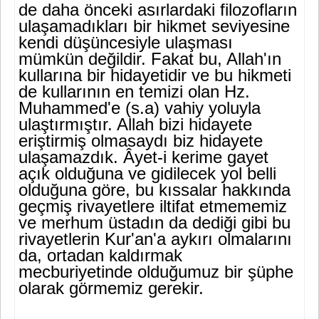
de daha önceki asırlardaki filozofların
ulaşamadıkları bir hikmet seviyesine
kendi düşüncesiyle ulaşması
mümkün değildir. Fakat bu, Allah'ın
kullarına bir hidayetidir ve bu hikmeti
de kullarının en temizi olan Hz.
Muhammed'e (s.a) vahiy yoluyla
ulaştırmıştır. Al­lah bizi hidayete
eriştirmiş olmasaydı biz hidayete
ulaşamazdık. Âyet-i kerime gayet
açık olduğuna ve gidilecek yol belli
olduğu­na göre, bu kıssalar hakkında
geçmiş rivayetlere iltifat etmeme­miz
ve merhum üstadın da dediği gibi bu
rivayetlerin Kur'an'a ay­kırı olmalarını
da, ortadan kaldırmak
mecburiyetinde olduğumuz bir şüphe
olarak görmemiz gerekir.