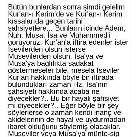
Bütün bunlardan sonra şimdi gelelim
Kur'an-ı Kerim'de ve Kur'an-ı Kerim
kıssalarıda geçen tarihi
şahsiyetlere... Bunların içinde Adem,
Nuh, Musa, İsa ve Muhammed'i
görüyoruz. Kur'an'a iftira edenler ister
İsevilerden olsun isterse
Musevilerden olsun, İsa'ya ve
Musa'ya bağlılıkta sadakat
göstermeseler bile, mesela İseviler
Kur'an hakkında böyle bir iftirada
bulundukları zaman Hz. İsa'nın
şahsiyeti hakkında acaba ne
diyecekler?.. Bu bir hayali şahsiyet
mi diyecekler?.. Eğer böyle bir şey
söylerlerse o zaman kendi inanç ve
akidelerinin de hayal ve uydurmadan
iba­ret olduğunu söylemiş olacaklar.
Museviler veya Musa'ya münte-sip