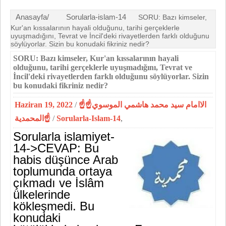
Anasayfa/
Sorularla-islam-14
SORU: Bazı kimseler,
Kur'an kıssalarının hayali olduğunu, tarihi gerçeklerle
uyuşmadığını, Tevrat ve İncil'deki rivayetlerden farklı olduğunu
söylüyorlar. Sizin bu konudaki fikriniz nedir?
SORU: Bazı kimseler, Kur'an kıssalarının hayali
olduğunu, tarihi gerçeklerle uyuşmadığını, Tevrat ve
İncil'deki rivayetlerden farklı olduğunu söylüyorlar. Sizin
bu konudaki fikriniz nedir?
Haziran 19, 2022
/
☝الاامام سيد محمد هاشمي الموسوي☝
المحمدية☝
/
Sorularla-Islam-14
,
Sorularla islamiyet-
14->
CEVAP: Bu
habis düşünce Arab
toplumunda ortaya
çıkmadı ve İs­lâm
ülkelerinde
kökleşmedi. Bu
konudaki