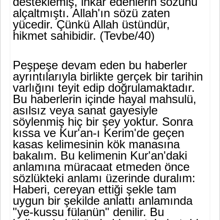
desteklemiş, inkar edenlerin sözünü
alçaltmıştı. Allah'ın sözü zaten
yücedir. Çünkü Allah üstündür,
hikmet sahibidir. (Tevbe/40)
Peşpeşe devam eden bu haberler
ayrıntılarıyla birlikte gerçek bir tarihin
varlığını teyit edip doğrulamaktadır.
Bu haberlerin içinde hayal mahsulü,
asılsız veya sanat gayesiyle
söylenmiş hiç bir şey yoktur. Sonra
kıssa ve Kur'an-ı Kerim'de geçen
kasas kelimesinin kök manasına
bakalım. Bu kelimenin Kur'an'daki
anlamına müra­caat etmeden önce
sözlükteki anlamı üzerinde duralım:
Haberi, cereyan ettiği şekle tam
uygun bir şekilde anlattı anlamında
"ye-kussu fülanün" denilir. Bu