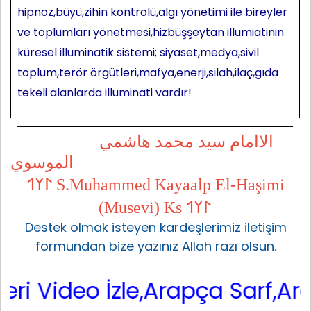
hipnoz,büyü,zihin kontrolü,algı yönetimi ile bireyler
ve toplumları yönetmesi,hizbüşşeytan illumiatinin
küresel illuminatik sistemi; siyaset,medya,sivil
toplum,terör örgütleri,mafya,enerji,silah,ilaç,gıda
tekeli alanlarda illuminati vardır!
الاامام سيد محمد هاشمي
الموسوي
𐰃𐰠𐰯 S.Muhammed Kayaalp El-Haşimi
(Musevi) Ks 𐰃𐰠𐰯
Destek olmak isteyen kardeşlerimiz iletişim
formundan bize yazınız Allah razı olsun.
o İzle,Arapça Sarf,Arapça Nahi