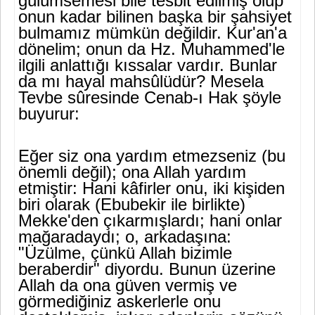
gülümsemesi bile tesbit edilmiş olup
onun kadar bilinen başka bir şahsiyet
bulmamız mümkün değildir. Kur'an'a
dönelim; onun da Hz. Muhammed'le
ilgili anlattığı kıssalar vardır. Bunlar
da mı hayal mahsûlüdür? Mesela
Tevbe sûresinde Cenab-ı Hak şöyle
buyurur:
Eğer siz ona yardım etmezseniz (bu
önemli değil); ona Allah yar­dım
etmiştir: Hani kâfirler onu, iki kişiden
biri olarak (Ebubekir ile birlikte)
Mekke'den çıkarmışlardı; hani onlar
mağaradaydı; o, arka­daşına:
"Üzülme, çünkü Allah bizimle
beraberdir" diyordu. Bunun üzerine
Allah da ona güven vermiş ve
görmediğiniz askerlerle onu