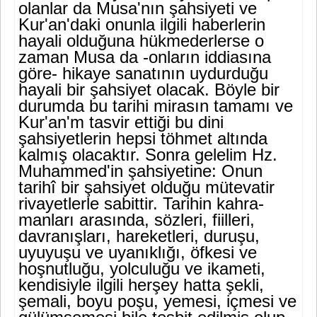
olanlar da Musa'nın şahsiyeti ve
Kur'an'daki onunla ilgili ha­berlerin
hayali olduğuna hükmederlerse o
zaman Musa da -onla­rın iddiasına
göre- hikaye sanatının uydurduğu
hayali bir şahsiyet olacak. Böyle bir
durumda bu tarihi mirasın tamamı ve
Kur'an'm tasvir ettiği bu dini
şahsiyetlerin hepsi töhmet altında
kalmış ola­caktır. Sonra gelelim Hz.
Muhammed'in şahsiyetine: Onun
tarihî bir şahsiyet olduğu mütevatir
rivayetlerle sabittir. Tarihin kahra­
manları arasında, sözleri, fiilleri,
davranışları, hareketleri, duruşu,
uyuyuşu ve uyanıklığı, öfkesi ve
hoşnutluğu, yolculuğu ve ikame­ti,
kendisiyle ilgili herşey hatta şekli,
şemali, boyu poşu, yemesi, içmesi ve