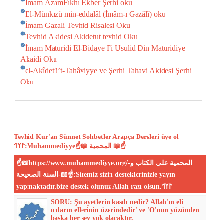
İmam ÂzamFıkhı Ekber Şerhi oku
El-Münkızü min-eddalâl (İmâm-ı Gazâlî) oku
İmam Gazali Tevhid Risalesi Oku
Tevhid Akidesi Akidetut tevhid Oku
İmam Maturidi El-Bidaye Fi Usulid Din Maturidiye
Akaidi Oku
el-Akîdetü’t-Tahâviyye ve Şerhi Tahavi Akidesi Şerhi
Oku
Tevhid
Kur'an
Sünnet
Sohbetler
Arapça Dersleri
üye ol
𐰃𐰠𐰯:Muhammediyye☝📖 المحمية 📖☝
☝📖https://www.muhammediyye.org/-المحمية علي الكتاب و
السنة الصحيحة-📖☝:Sitemiz sizin desteklerinizle yayın
yapmaktadır,bize destek olunuz Allah razı olsun.𐰃𐰠𐰯
SORU: Şu ayetlerin kasdı nedir? Allah'ın eli
onların ellerinin üzerindedir' ve 'O'nun yüzünden
başka her şey yok olacaktır.