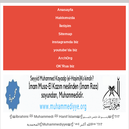
Anasayfa
Hakkımızda
İletişim
Sitemap
instagramda biz
youtube'da biz
ArchOrg
OK'Rua biz
☝📖İbrahimi ﷺ Muhammedi ﷺ Hanif İslam📖☝﷽𐰃𐰠𐰯☝📖
المحمدية☝Muhammediyye📖☝𐰃𐰠𐰯༺الله أكبر ༻