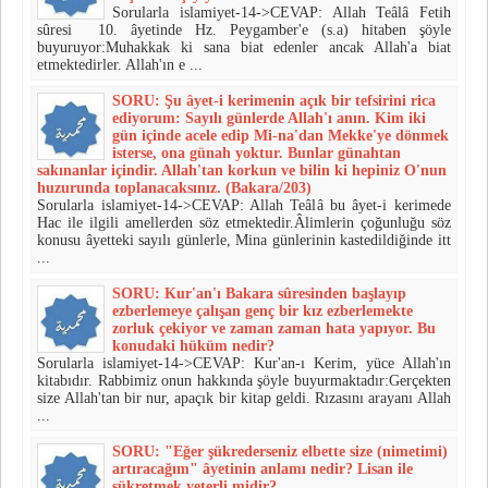
Sorularla islamiyet-14->CEVAP: Allah Teâlâ Fetih
sûresi 10. âyetinde Hz. Peygamber'e (s.a) hitaben şöyle
buyuruyor:Muhakkak ki sana biat edenler ancak Allah'a biat
etmektedirler. Allah'ın e ...
SORU: Şu âyet-i kerimenin açık bir tefsirini rica
ediyorum: Sayılı günlerde Allah'ı anın. Kim iki
gün içinde acele edip Mi-na'dan Mekke'ye dönmek
isterse, ona günah yoktur. Bunlar gü­nahtan
sakınanlar içindir. Allah'tan korkun ve bilin ki hepiniz O'nun
huzurunda toplanacaksınız. (Bakara/203)
Sorularla islamiyet-14->CEVAP: Allah Teâlâ bu âyet-i kerimede
Hac ile ilgili amellerden söz etmektedir.Âlimlerin çoğunluğu söz
konusu âyetteki sayılı günlerle, Mina günlerinin kastedildiğinde itt
...
SORU: Kur'an'ı Bakara sûresinden başlayıp
ezberlemeye çalışan genç bir kız ezberlemekte
zorluk çekiyor ve zaman zaman hata yapı­yor. Bu
konudaki hüküm nedir?
Sorularla islamiyet-14->CEVAP: Kur'an-ı Kerim, yüce Allah'ın
kitabıdır. Rabbimiz onun hakkında şöyle buyurmaktadır:Gerçekten
size Allah'tan bir nur, apaçık bir kitap geldi. Rızasını arayanı Allah
...
SORU: "Eğer şükrederseniz elbette size (nimetimi)
artıracağım" âyetinin anlamı nedir? Lisan ile
şükretmek yeterli midir?