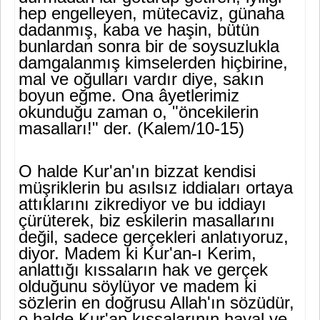
hep engelleyen, mütecaviz, günaha
dadanmış, kaba ve haşin, bütün
bunlardan sonra bir de soysuzlukla
damgalanmış kimselerden hiçbirine,
mal ve oğulları vardır diye, sakın
boyun eğme. Ona âyetlerimiz
okunduğu zaman o, "öncekilerin
masalları!" der. (Kalem/10-15)
O halde Kur'an'ın bizzat kendisi
müşriklerin bu asılsız iddiaları ortaya
attıklarını zikrediyor ve bu iddiayı
çürüterek, biz eskilerin masallarını
değil, sadece gerçekleri anlatıyoruz,
diyor. Madem ki Kur'an-ı Kerim,
anlattığı kıssaların hak ve gerçek
olduğunu söy­lüyor ve madem ki
sözlerin en doğrusu Allah'ın sözüdür,
o halde Kur'an kıssalarının hayal ve