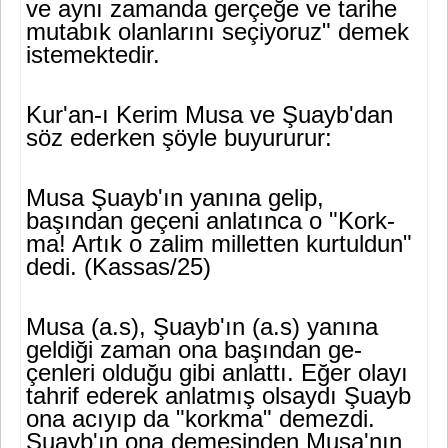
ve aynı zamanda gerçeğe ve tarihe
mutabık olanlarını seçiyoruz" demek
istemektedir.
Kur'an-ı Kerim Musa ve Şuayb'dan
söz ederken şöyle buyururur:
Musa Şuayb'ın yanına gelip,
başından geçeni anlatınca o "Kork­
ma! Artık o zalim milletten kurtuldun"
dedi. (Kassas/25)
Musa (a.s), Şuayb'ın (a.s) yanına
geldiği zaman ona başından ge­
çenleri olduğu gibi anlattı. Eğer olayı
tahrif ederek anlatmış olsay­dı Şuayb
ona acıyıp da "korkma" demezdi.
Şuayb'ın ona demesin­den Musa'nın