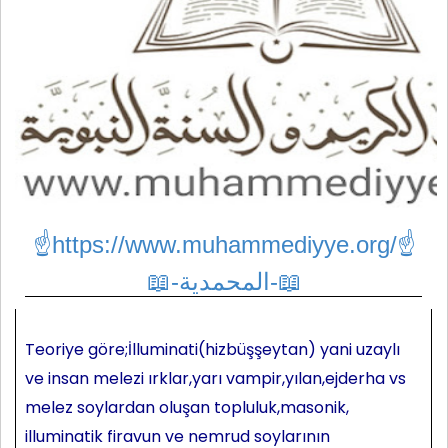
☝https://www.muhammediyye.org/
☝
📖-المحمدية-📖
Teoriye göre;İlluminati(hizbüşşeytan) yani uzaylı
ve insan melezi ırklar,yarı vampir,yılan,ejderha vs
melez soylardan oluşan topluluk,masonik,
illuminatik firavun ve nemrud soylarının