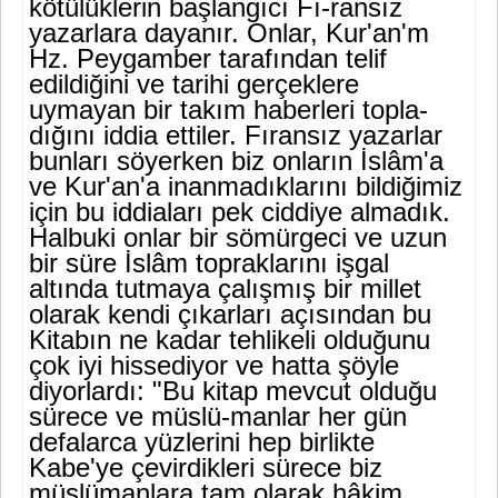
kötülüklerin başlangıcı Fı-ransız
yazarlara dayanır. Onlar, Kur'an'm
Hz. Peygamber tarafından telif
edildiğini ve tarihi gerçeklere
uymayan bir takım haberleri topla­
dığını iddia ettiler. Fıransız yazarlar
bunları söyerken biz onların İs­lâm'a
ve Kur'an'a inanmadıklarını bildiğimiz
için bu iddiaları pek cid­diye almadık.
Halbuki onlar bir sömürgeci ve uzun
bir süre İslâm top­raklarını işgal
altında tutmaya çalışmış bir millet
olarak kendi çıkarla­rı açısından bu
Kitabın ne kadar tehlikeli olduğunu
çok iyi hissediyor ve hatta şöyle
diyorlardı: "Bu kitap mevcut olduğu
sürece ve müslü-manlar her gün
defalarca yüzlerini hep birlikte
Kabe'ye çevirdikleri sü­rece biz
müslümanlara tam olarak hâkim