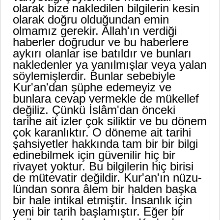
olarak bize nakledilen bilgilerin kesin
olarak doğru olduğundan emin
olmamız gerekir. Allah'ın verdiği
haberler doğ­rudur ve bu haberlere
aykırı olanlar ise batıldır ve bunları
nakle­denler ya yanılmışlar veya yalan
söylemişlerdir. Bunlar sebebiyle
Kur'an'dan şüphe edemeyiz ve
bunlara cevap vermekle de mükel­lef
değiliz. Çünkü İslâm'dan önceki
tarihe ait izler çok siliktir ve bu dönem
çok karanlıktır. O döneme ait tarihi
şahsiyetler hakkın­da tam bir bir bilgi
edinebilmek için güvenilir hiç bir
rivayet yok­tur. Bu bilgilerin hiç birisi
de mütevatir değildir. Kur'an'ın nüzu-
lündan sonra âlem bir halden başka
bir hale intikal etmiştir. İnsan­lık için
yeni bir tarih başlamıştır. Eğer bir