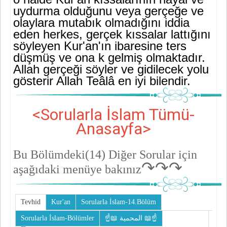
uydurma olduğunu veya gerçeğe ve
olaylara mutabık olmadığını iddia
eden herkes, gerçek kıssalar lattığını
söyleyen Kur'an'ın ibaresine ters
düşmüş ve ona k gelmiş olmaktadır.
Allah gerçeği söyler ve gidilecek yolu
gösterir Allah Teâlâ en iyi bilendir.
<Sorularla İslam Tümü-
Anasayfa>
Bu Bölümdeki(14)
Diğer Sorular için
↷↷↷
aşağıdaki menüye bakınız
Tevhid
Kur'an
Sorularla İslam-14.Bölüm
Sorularla İslam-Bölümler
☝📖 المحمية 📖☝