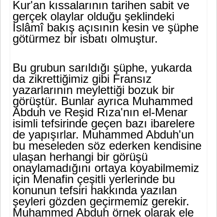
Kur'an kıssalarının tarihen sabit ve
ger­çek olaylar olduğu şeklindeki
İslâmî bakış açısının kesin ve şüphe
gö­türmez bir isbatı olmuştur.
Bu grubun sarıldığı şüphe, yukarda
da zikrettiğimiz gibi Fransız
yazarlarının meylettiği bozuk bir
görüştür. Bunlar ayrıca Muhammed
Abduh ve Reşid Rıza'nın el-Menar
isimli tefsirinde geçen bazı ibarele­re
de yapışırlar. Muhammed Abduh'un
bu meseleden söz ederken ken­disine
ulaşan herhangi bir görüşü
onaylamadığını ortaya koyabilme­miz
için Menafin çeşitli yerlerinde bu
konunun tefsiri hakkında yazı­lan
şeyleri gözden geçirmemiz gerekir.
Muhammed Abduh örnek ola­rak ele