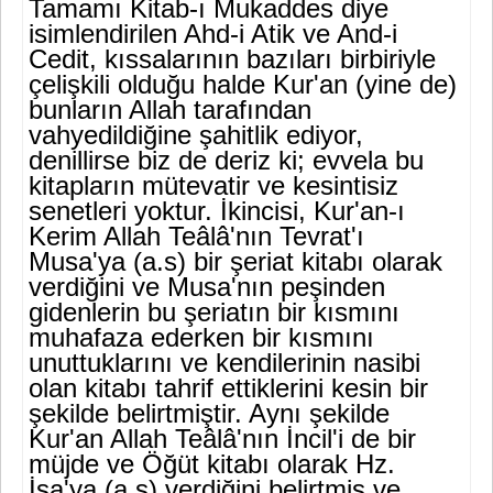
Tamamı Kitab-ı Mukaddes diye
isimlendirilen Ahd-i Atik ve And-i
Cedit, kıssalarının bazıları birbiriyle
çelişkili olduğu halde Kur'an (yine de)
bunların Allah tarafından
vahyedildiğine şahitlik ediyor,
denillirse biz de deriz ki; evvela bu
kitapların mütevatir ve kesintisiz
senetleri yoktur. İkincisi, Kur'an-ı
Kerim Allah Te­âlâ'nın Tevrat'ı
Musa'ya (a.s) bir şeriat kitabı olarak
verdiğini ve Musa'nın peşinden
gidenlerin bu şeriatın bir kısmını
muhafaza ederken bir kısmını
unuttuklarını ve kendilerinin nasibi
olan kita­bı tahrif ettiklerini kesin bir
şekilde belirtmiştir. Aynı şekilde
Kur'an Allah Teâlâ'nın İncil'i de bir
müjde ve Öğüt kitabı olarak Hz.
İsa'ya (a.s) verdiğini belirtmiş ve