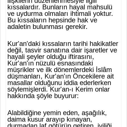
ilişkilerin düzenlenme­siyle ilgili
kıssalardır. Bunların hayal mahsulü
ve uydurma olma­ları ihtimali yoktur.
Bu kıssaların hepsinde hak ve
adaletin bulun­ması gerekir.
Kur'an'daki kıssaların tarihi hakikatler
değil, tasvir sanatına dair işaretler ve
hayali şeyler olduğu iftirasını,
Kur'an'ın nüzulü esna­sındaki
müşrikler ve ilk dönemlerdeki İslâm
düşmanları, Kur'an'ın Öncekilere ait
masallar olduğunu iddia ederlerken
söy­lemişlerdi. Kur'an-ı Kerim onlar
hakkında şöyle buyurur:
Alabildiğine yemin eden, aşağılık,
daima kusur arayıp kınayan,
durmadan laf götürüp getiren, iyiliği