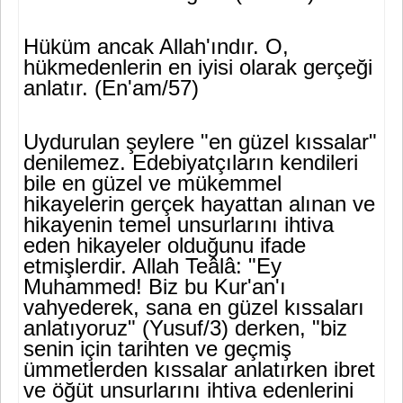
Hüküm ancak Allah'ındır. O,
hükmedenlerin en iyisi olarak gerçe­ği
anlatır. (En'am/57)
Uydurulan şeylere "en güzel kıssalar"
denilemez. Edebiyatçıların kendileri
bile en güzel ve mükemmel
hikayelerin gerçek hayattan alınan ve
hikayenin temel unsurlarını ihtiva
eden hikayeler oldu­ğunu ifade
etmişlerdir. Allah Teâlâ: "Ey
Muhammed! Biz bu Kur'an'ı
vahyederek, sana en güzel kıssaları
anlatıyoruz" (Yu­suf/3) derken, "biz
senin için tarihten ve geçmiş
ümmetlerden kıs­salar anlatırken ibret
ve öğüt unsurlarını ihtiva edenlerini