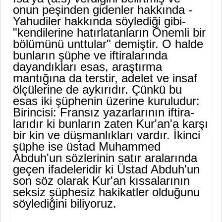
onun peşinden gidenler hak­kında -
Yahudiler hakkında söylediği gibi-
"kendilerine hatırla­tanların Önemli bir
bölümünü unttular" demiştir. O halde
bunların şüphe ve iftiralarında
dayandıkları esas, araştırma
mantığına da terstir, adelet ve insaf
ölçülerine de aykırıdır. Çünkü bu
esas iki şüphenin üzerine kuruludur:
Birincisi: Fransız yazarlarının iftira­
larıdır ki bunların zaten Kur'an'a karşı
bir kin ve düşmanlıkları vardır. İkinci
şüphe ise üstad Muhammed
Abduh'un sözlerinin sa­tır aralarında
geçen ifadeleridir ki Üstad Abduh'un
son söz olarak Kur'an kıssalarının
seksiz şüphesiz hakikatler olduğunu
söyledi­ğini biliyoruz.