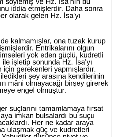
ığım söylemiş ve Hz. İsa'nın bu
u­nu iddia etmişlerdir. Daha sonra
r olarak ge­len Hz. İsa'yı
e de kalmamışlar, ona tuzak kurup
işmişlerdir. Entrikalarını olgun
imseleri yok eden güçlü, kudretli
 ile işletip sonunda Hz. İsa'yı
 için gerekenleri yapmış­lardır.
ledikleri şey arasına kendilerinin
nın mâni olmayacağı birşey girerek
irmeye engel olmuştur.
er suçlarını tamamlamaya fırsat
maya imkan bulsalardı bu suçu
­caklardı. Her ne kadar araya
na ulaşmak güç ve kudretleri
e Yahudiler düşünce niyet ve