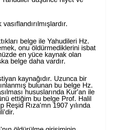
vasıflandırılmışlardır.
ıkları belge ile Yahudileri Hz.
emek, onu öldürmediklerini isbat
ümüzde en yüce kaynak olan
şka belge daha vardır.
stiyan kaynağıdır. Uzunca bir
ayınlanmış bulunan bu belge Hz.
sıl­ması hususlarında Kur'an ile
nü ettiğim bu belge Prof. Halil
ıp Reşid Rıza'mn 1907 yılın­da
i'dir.
'nın öldürülme girişiminin