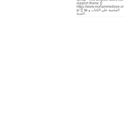
support Iframe ☝
https://www.muhammediyye.or
g/ ☝ 📖-المحمية علي الكتاب و
السنة...