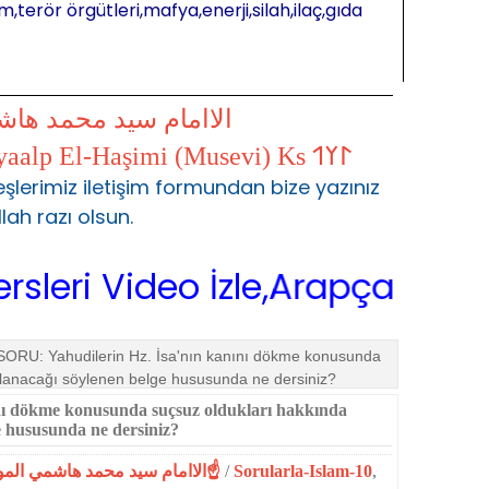
m,terör örgütleri,mafya,enerji,silah,ilaç,gıda
الاامام سيد محمد ها
𐰃𐰠𐰯 S.Muhammed Kayaalp El-Haşimi (Musevi) Ks 𐰃𐰠𐰯
şlerimiz iletişim formundan bize yazınız
llah razı olsun.
Video İzle,Arapça Sarf,Arapça
SORU: Yahudilerin Hz. İsa'nın kanını dökme konusunda
nlanacağı söylenen belge hususunda ne dersiniz?
nı dökme konusunda suçsuz ol­dukları hakkında
e hususunda ne dersiniz?
☝الاامام سيد محمد هاشمي الموسوي☝المحمدية☝
/
Sorularla-Islam-10
,