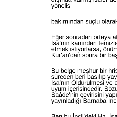
yöneliş
bakımından suçlu olarak 
Eğer sonradan ortaya att
İsa'nın ka­nından temizl
etmek istiyorlarsa, ön
Kur'an'dan sonra bir ba
Bu belge meşhur bir hri
süreden be­ri basılıp y
İsa'nın Öldürülmesi ve a
uyum içerisindedir. Sözü
Saâde'nin çevirisini yap
yayınladığı Barnaba İncil
Ben bu İncil'deki Hz. İsa