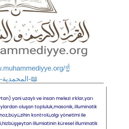
w.muhammediyye.org/
☝
📖-المحمدية-📖
tan) yani uzaylı ve insan melezi ırklar,yarı
ylardan oluşan topluluk,masonik, illuminatik
oz,büyü,zihin kontrolü,algı yönetimi ile
hizbüşşeytan illumiatinin küresel illuminatik