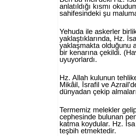
anlatıldığı kıs­mı okudum
sahifesindeki şu maluma
Yehuda ile askerler birl
yaklaştıkların­da, Hz. İs
yaklaşmakta olduğunu a
bir kenarına çekildi. (Hav
uyuyorlardı.
Hz. Allah kulunun tehli
Mikâil, İsrafil ve Azrail'
dünyadan çekip al­malar
Termemiz melekler gelip
cephe­sinde bulunan pe
katma koydular. Hz. İsa
teşbih etmektedir.