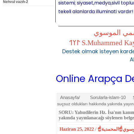
sistemi; siyaset,medya,sivil toplu
Nehvul vazıh-2
tekeli alanlarda illuminati vardır!
شمي الموسوي
Destek olmak isteyen karde
A
Online Arapça Dersleri 
Anasayfa/
Sorularla-islam-10
suçsuz ol­dukları hakkında yakında yayı
SORU: Yahudilerin Hz. İsa'nın kanı
yakında yayınlanacağı söylenen belg
Haziran 25, 2022
/