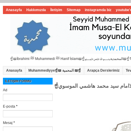
Anasayfa
Hakkımızda
İletişim
Sitemap
instagramda biz
youtube'
Anasayfa
Muhammediyye☝📖 المحمية 📖☝
Arapça Derslerimiz
Te
İLETIŞIM FORMU
Ad
E-posta
*
Mesaj
*