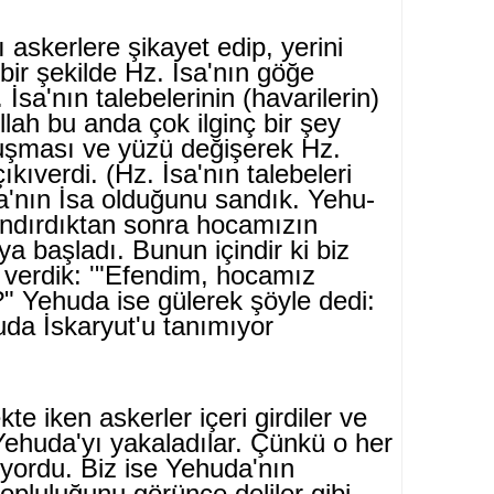
 askerlere şikayet edip, yerini
 bir şekilde Hz. İsa'nın göğe
 İsa'nın talebelerinin (havarilerin)
llah bu anda çok ilginç bir şey
uşması ve yüzü değişerek Hz.
ıkıverdi. (Hz. İsa'nın tale­beleri
da'nın İsa olduğunu sandık. Yehu-
yandırdıktan sonra hocamızın
 başladı. Bunun içindir ki biz
p verdik: '"Efendim, hocamız
?" Yehuda ise gülerek şöyle dedi:
da İskaryut'u tanı­mıyor
e iken askerler içeri girdiler ve
) Yehuda'yı yakaladılar. Çünkü o her
yordu. Biz ise Yehuda'nın
 top­luluğunu görünce deliler gibi