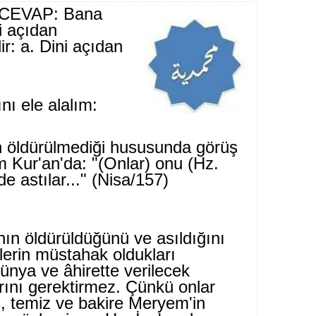
CEVAP: Bana
ki açıdan
: a. Dini açıdan
nı ele alalım:
n öldürülmediği hususunda görüş
kim Kur'an'da: "(Onlar) onu (Hz.
de astılar..." (Nisa/157)
nın öldürüldüğünü ve asıldığını
lerin müstahak oldukları
ünya ve âhirette verilecek
ını gerektirmez. Çünkü onlar
, temiz ve bakire Meryem'in