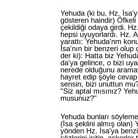
Yehuda (ki bu, Hz. İsa'yı
gösteren haindir) Öfkeli
çekildiği odaya girdi. Hz.
hepsi uyuyorlardı. Hz. A
yarattı: Yehuda'nm kon
İsa'nın bir benzeri olup ç
der ki): Hatta biz Yehu
da'ya gelince, o bizi u
nerede olduğunu aramaya
hayret edip şöyle ce­va
sensin, bizi unuttun mu
"Siz aptal mısınız? Yehu
musunuz?"
Yehuda bunları söylemekt
(İsa şek­lini almış olan
yönden Hz. İsa'ya benzi
sözlerini işitip, askerler