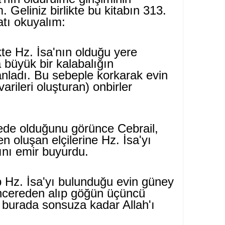
. Geliniz birlikte bu kitabın 313.
­tı okuyalım:
ikte Hz. İsa'nın olduğu yere
a büyük bir kalabalığın
nladı. Bu sebeple korkarak evin
arileri oluştu­ran) onbirler
kede olduğunu görünce Cebrail,
den oluşan elçilerine Hz. İsa'yı
ını emir buyurdu.
 Hz. İsa'yı bulunduğu evin güney
ncereden alıp göğün üçüncü
 burada sonsuza kadar Allah'ı