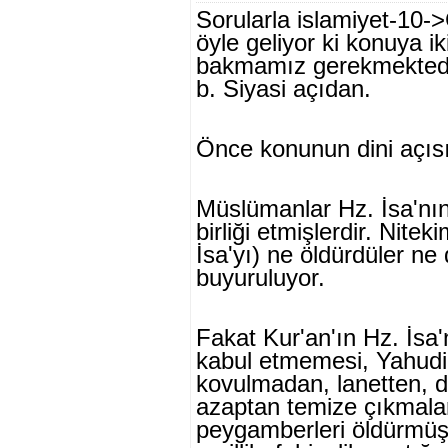
Sorularla islamiyet-10->
öyle geliyor ki konuya i
bakmamız gerek­mektedir
b. Siyasi açıdan.
Önce konunun dini açısı
Müslümanlar Hz. İsa'nı
birliği etmişlerdir. Nite
İsa'yı) ne öldürdüler ne 
buyuruluyor.
Fakat Kur'an'ın Hz. İsa'
kabul et­memesi, Yahudi
kovulmadan, lanetten, d
azaptan temize çıkmalar
peygamberleri öldürmüş