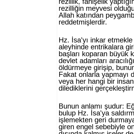
rezillik, fa­hişelik yapt
rezilliğin meyvesi olduğ
Allah katından peygambe
reddetmişlerdir.
Hz. İsa'yı inkar etmekl
aleyhin­de entrikalara gir
başları koparan büyük k
devlet adamları aracılığı
öldürmeye girişip, bunun
Fakat onlarla yapmayı di
veya her hangi bir insa
dilediklerini ger­çekleşt
Bunun anlamı şudur: Eğ
bulup Hz. İsa'ya saldır
işlemekten geri durmaya
giren engel sebebiyle o
dışında kalmış iseler d