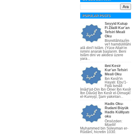
POPULAR POSTS
Seyyid Kutup
Fi Zilalil Kur'an
Tefsiri Meali
Oku
Bismillâhilazîm
ve'l hamdülillâhi
alâ dini'l Islâm. (Yüce Allah'ın
ismini anarak başlarım. Beni
Islâm dini ve akidesi üzere
yara...
ibni Kesir
Kur'an Tefsiri
Meali Oku
İbn Kesîr'in
Hayatı: Ebu'1-
Fidâ İsmâîl
İmâd'üd-Din İbn Ömer İbn Kesîr
İbn Dâvûd îbn Kesîr el-Dimaşkî
el-Kureyşî, Şam yakınları...
Hadis Oku-
Rudani Büyük
Hadis Külliyatı
oku
Önsözden:
Müellif
Muhammed bin Süleyman er-
Rûdânî, hicretin 1030.