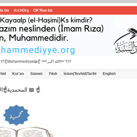
da biz
ArchOrg
OK'Rua biz
☝📖İbrahimi ﷺ Muhammedi ﷺ Hanif İslam📖☝﷽𐰃𐰠𐰯☝📖المحمدية☝Muhammediyye📖☝𐰃𐰠𐰯༺الله أكبر ༻
vhid
Kur'an
Sünnet
Fıkıh
İslam(Tevhid)Tarihi
English
☝المحمدية☝الاامام سيد محمد هاشمي الموسوي 📖 ☝