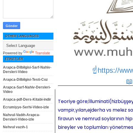
OTHER LANGUAGES
Powered by
Translate
ETIKETLER
Arapca-Dilbilgisi-Sarf-Nahiv-
☝https://ww
Dersleri-Video
Arapca-Dilbilgisi-Testi-Coz
Arapca-Sarf-Nahiv-Dersleri-
Video
Arapca-pdf-Ders-Kitabi-indir
Teoriye göre;İlluminati(hizbüşşey
Ecrumiyye-Serhi-Video-izle
vampir,yılan,ejderha vs melez so
Nahvul-Vadıh-Arapca-
firavun ve nemrud soylarının hipn
Dersleri-Video-izle
bireyler ve toplumları yönetmesi,
Nehvul vazıh-1