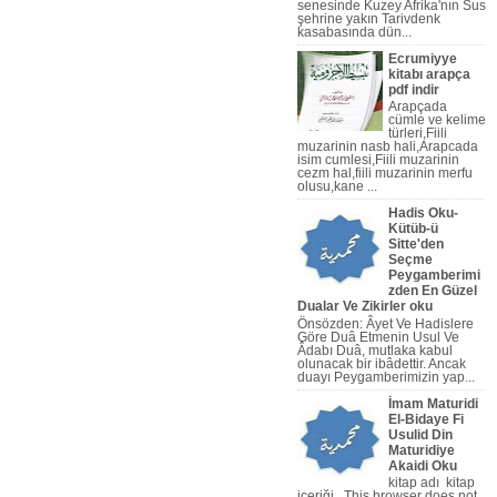
senesinde Kuzey Afrika'nın Sus
şehrine yakın Tarivdenk
kasabasında dün...
Ecrumiyye
kitabı arapça
pdf indir
Arapçada
cümle ve kelime
türleri,Fiili
muzarinin nasb hali,Arapcada
isim cumlesi,Fiili muzarinin
cezm hal,fiili muzarinin merfu
olusu,kane ...
Hadis Oku-
Kütüb-ü
Sitte'den
Seçme
 Nahiv Video,Arapça Dilbilgisi
Peygamberimi
zden En Güzel
Dualar Ve Zikirler oku
Önsözden: Âyet Ve Hadislere
Göre Duâ Etmenin Usul Ve
Âdabı Duâ, mutlaka kabul
olunacak bir ibâdettir. Ancak
duayı Peygamberi­mizin yap...
İmam Maturidi
El-Bidaye Fi
Usulid Din
Maturidiye
Akaidi Oku
kitap adı kitap
içeriği This browser does not