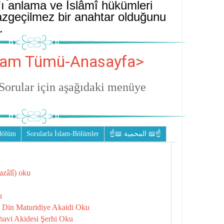
'ı anlama ve İslâmî hükümleri
zgeçilmez bir anahtar olduğunu
r.
İslam Tümü-Anasayfa>
Sorular için aşağıdaki menüye
.Bölüm
Sorularla İslam-Bölümler
☝📖 المحمية 📖☝
zâlî) oku
u
d Din Maturidiye Akaidi Oku
ahavi Akidesi Şerhi Oku