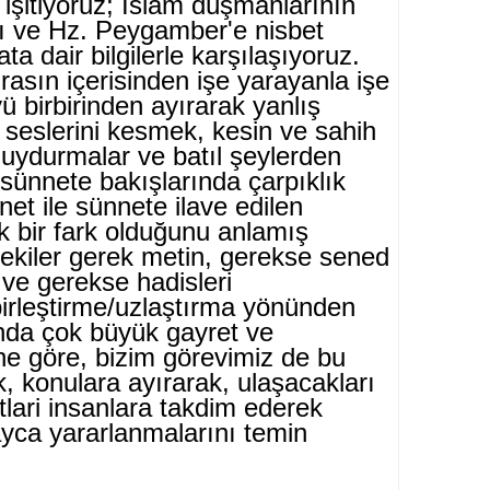
işitiyoruz; İslâm düşmanlarının
rı ve Hz. Peygamber'e nisbet
yata dair bilgilerle karşılaşıyoruz.
asın içerisinden işe yarayanla işe
ü birbirinden ayı­rarak yanlış
 seslerini kesmek, kesin ve sahih
 uydurmalar ve batıl şeylerden
(sünnete bakışlarında çarpıklık
net ile sünnete ilave edilen
bir fark olduğunu anla­mış
cekiler gerek metin, gerekse sened
 ve gerekse hadisleri
birleştir­me/uzlaştırma yönünden
da çok büyük gayret ve
ine göre, bizim görevimiz de bu
k, konulara ayırarak, ulaşacakları
tlari insanlara takdim ederek
yca yararlanmala­rını temin