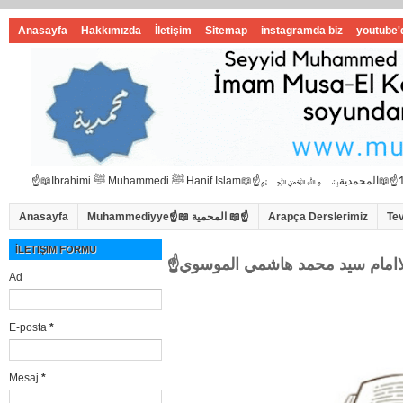
Anasayfa
Hakkımızda
İletişim
Sitemap
instagramda biz
youtube'
Anasayfa
Muhammediyye☝📖 المحمية 📖☝
Arapça Derslerimiz
Te
İLETIŞIM FORMU
Ad
E-posta
*
Mesaj
*