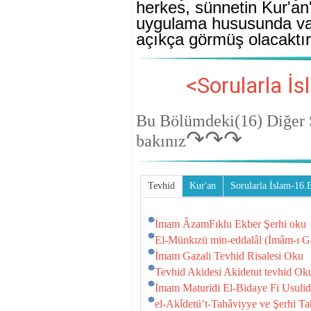
herkes, sünnetin Kur'an
uygulama husu­sunda va
açıkça görmüş olacaktı
<Sorularla 
Bu Bölümdeki(16)
Diğer 
↷↷↷
bakınız
Tevhid
Kur'an
Sorularla İslam-16
İmam ÂzamFıkhı Ekber Şerhi oku
El-Münkızü min-eddalâl (İmâm-ı Ga
İmam Gazali Tevhid Risalesi Oku
Tevhid Akidesi Akidetut tevhid Ok
İmam Maturidi El-Bidaye Fi Usuli
el-Akîdetü’t-Tahâviyye ve Şerhi T