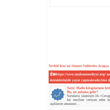
Tevhid
Kur'an
Sünnet
Sohbetler
Arapça 
☝📖https://www.muhammediyye.org/-المحمية علي الكتاب و السنة الصحيحة-📖☝:Sitemiz sizin
Soru: Hadis kitaplarının bir
Bu, ne anlama gelir?
Sorularla islamiyet-16->Cevap
bir mecliste cereyan eden k
açıklarım amasının ...