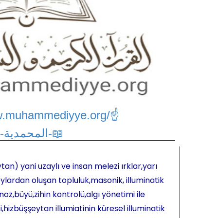
w.muhammediyye.org/
☝
📖-المحمدية-📖
tan) yani uzaylı ve insan melezi ırklar,yarı
ylardan oluşan topluluk,masonik, illuminatik
oz,büyü,zihin kontrolü,algı yönetimi ile
hizbüşşeytan illumiatinin küresel illuminatik