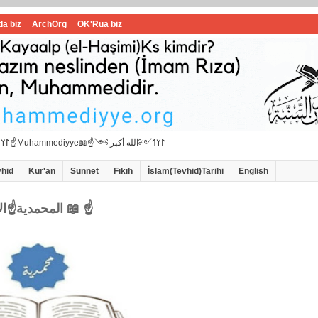
da biz
ArchOrg
OK'Rua biz
☝📖İbrahimi ﷺ Muhammedi ﷺ Hanif İslam📖☝﷽𐰃𐰠𐰯☝📖المحمدية☝Muhammediyye📖☝𐰃𐰠𐰯༺الله أكبر ༻
vhid
Kur'an
Sünnet
Fıkıh
İslam(Tevhid)Tarihi
English
☝المحمدية☝الاامام سيد محمد هاشمي الموسوي 📖 ☝