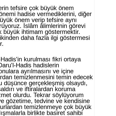
erin tefsire çok büyük önem
 önemi hadise vermediklerini, diğer
büyük önem verip tefsire aynı
üyoruz. İslâm âlimlerinin görevi
ok büyük ihtimam göster­mektir.
ikinden daha fazla ilgi göstermesi
r.
Hadis'in kurulması fikri ortaya
Daru'l-Hadis hadislerin
onulara ayrılmasını ve içine
ardan temizlenmesini temin edecek
u düşünce gerçekleşmiş olsaydı,
aldırı ve iftiralardan koruma
zmet olurdu. Tekrar söylüyorum
 ve gözetime, tedvine ve kendisine
nsurlardan temizlenmeye çok büyük
lışmalarla birlikte basiret sahibi