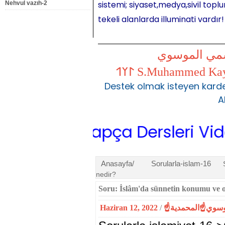
sistemi; siyaset,medya,sivil toplu
Nehvul vazıh-2
tekeli alanlarda illuminati vardır!
شمي الموسوي
Destek olmak isteyen karde
A
ine Arapça Dersleri Video İzl
Anasayfa/
Sorularla-islam-16
nedir?
Soru: İslâm'da sünnetin konumu ve o
Haziran 12, 2022
/