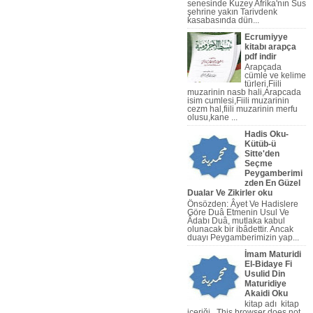
senesinde Kuzey Afrika'nın Sus
şehrine yakın Tarivdenk
kasabasında dün...
Ecrumiyye
kitabı arapça
pdf indir
Arapçada
cümle ve kelime
türleri,Fiili
muzarinin nasb hali,Arapcada
isim cumlesi,Fiili muzarinin
cezm hal,fiili muzarinin merfu
olusu,kane ...
Hadis Oku-
Kütüb-ü
Sitte'den
Seçme
eo,Arapça Dilbilgisi Video,Onl
Peygamberimi
zden En Güzel
Dualar Ve Zikirler oku
Önsözden: Âyet Ve Hadislere
Göre Duâ Etmenin Usul Ve
Âdabı Duâ, mutlaka kabul
olunacak bir ibâdettir. Ancak
duayı Peygamberi­mizin yap...
İmam Maturidi
El-Bidaye Fi
Usulid Din
Maturidiye
Akaidi Oku
kitap adı kitap
içeriği This browser does not