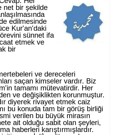
Cevap: Her
net bir şekilde
 anlaşılmasında
lde edilmesinde
yüce Kur'an'daki
örevini sün­net ifa
caat etmek ve
ak bir
ertebeleri ve dereceleri
arı saçan kimseler vardır. Biz
im'in ta­mamı mütevatirdir. Her
eden ve değişiklikten korunmuştur.
r diyerek rivayet etmek caiz
ı bu konuda tam bir görüş birliği
ismi verilen bu büyük mirasın
­te ait olduğu sabit olan şeyleri,
a haberleri ka­rıştırmışlardır.