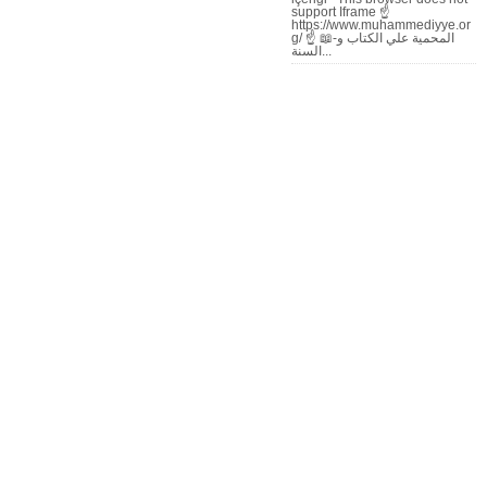
support Iframe ☝
https://www.muhammediyye.or
g/ ☝ 📖-المحمية علي الكتاب و
السنة...