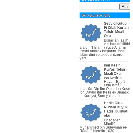
POPULAR POSTS
Seyyid Kutup
Fi Zilalil Kur'an
Tefsiri Meali
Oku
Bismillâhilazîm
ve'l hamdülillâhi
alâ dini'l Islâm. (Yüce Allah'ın
ismini anarak başlarım. Beni
Islâm dini ve akidesi üzere
yara...
ibni Kesir
Kur'an Tefsiri
Meali Oku
İbn Kesîr'in
Hayatı: Ebu'1-
Fidâ İsmâîl
İmâd'üd-Din İbn Ömer İbn Kesîr
İbn Dâvûd îbn Kesîr el-Dimaşkî
el-Kureyşî, Şam yakınları...
Hadis Oku-
Rudani Büyük
Hadis Külliyatı
oku
Önsözden:
Müellif
Muhammed bin Süleyman er-
Rûdânî, hicretin 1030.