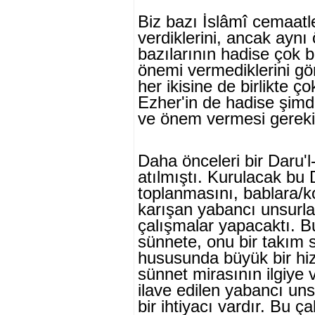
Biz bazı İslâmî cemaatl
verdiklerini, ancak aynı
bazılarının hadise çok 
önemi vermediklerini gör
her ikisine de birlikte ç
Ezher'in de hadise şimd
ve önem vermesi gereki
Daha önceleri bir Daru'l-
atılmıştı. Kurulacak bu 
toplanmasını, bablara/k
karışan yabancı unsurl
çalışmalar yapacaktı. B
sünne­te, onu bir takım s
hususunda büyük bir hi
sünnet mirasının ilgiye
ilave edilen yabancı u
bir ihtiyacı vardır. Bu ça