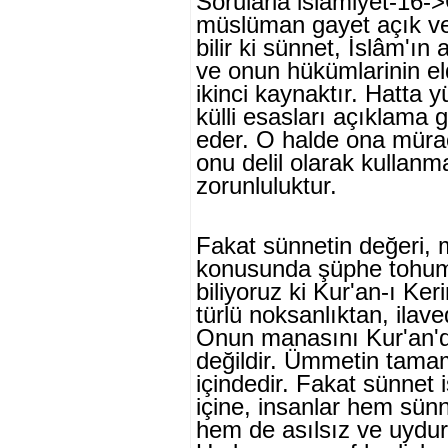
Sorularla islamiyet-16->
müslüman gayet açık ve 
bilir ki sünnet, İslâm'ın
ve onun hükümlarinin e
ikinci kaynaktır. Hatta 
külli esasları açıklama g
eder. O halde ona müra
onu delil olarak kullanm
zorunluluktur.
Fakat sünnetin değeri, m
konusunda şüphe tohuml
biliyoruz ki Kur'an-ı Ker
türlü noksanlıktan, ilav
Onun manasını Kur'an'dı
değildir. Ümmetin tamam
içindedir. Fakat sünnet 
içine, insanlar hem sünne
hem de asılsız ve uydurm