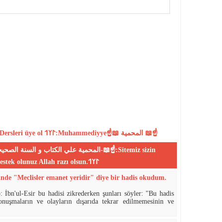
Dersleri
üye ol
𐰃𐰠𐰯:Muhammediyye☝📖 المحمية 📖☝
desteklerinizle yayın yapmaktadır,bize destek olunuz Allah razı olsun.𐰃𐰠𐰯
inde "Meclisler emanet yeridir" diye bir hadis okudum.
: İbn'ul-Esir bu hadisi zikrederken şunları söyler: "Bu hadis
onuşmaların ve olayların dışarıda tekrar edilmemesinin ve