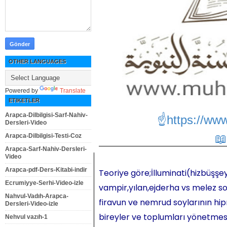
OTHER LANGUAGES
Powered by
Translate
ETIKETLER
Arapca-Dilbilgisi-Sarf-Nahiv-
☝https://ww
Dersleri-Video
Arapca-Dilbilgisi-Testi-Coz
Arapca-Sarf-Nahiv-Dersleri-
Video
Arapca-pdf-Ders-Kitabi-indir
Teoriye göre;İlluminati(hizbüşşey
Ecrumiyye-Serhi-Video-izle
vampir,yılan,ejderha vs melez so
Nahvul-Vadıh-Arapca-
firavun ve nemrud soylarının hipn
Dersleri-Video-izle
bireyler ve toplumları yönetmesi,
Nehvul vazıh-1