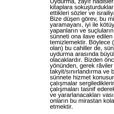
Uydurma, zayıf hadisler 
kitaplara sokuşturdukla
ettikleri sözler ve israili
Bize düşen görev, bu mir
yaramayanı, iyi ile kötüy
yapanların ve suçluların
sünneti ona ilave edilen
temizlemektir. Böylece 
olan) bu cahiller de, sün
uydurma arasında büyük 
olacaklardır. Bizden ön
yönün­den, gerek râviler
takyit/sınırlandırma ve 
sünnete hizmet konusun
çalışmalar sergiledikler
çalışmaları tasnif edere
ve yararlanacakları vası
onların bu mirastan kola
etmektir.