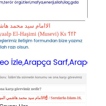
m,terör örgütleri,mafya,enerji,silah,ilaç,gıda
الاامام سيد محمد ها
𐰃𐰠𐰯 S.Muhammed Kayaalp El-Haşimi (Musevi) Ks 𐰃𐰠𐰯
şlerimiz iletişim formundan bize yazınız
llah razı olsun.
e,Arapça Sarf,Arapça Nahiv Vid
Soru: İslâm'da sünnetin konumu ve ona karşı görevimiz
na karşı görevimiz nedir?
☝الاامام سيد محمد هاشمي الموسوي☝المحمدية☝
/
Sorularla-Islam-16
,